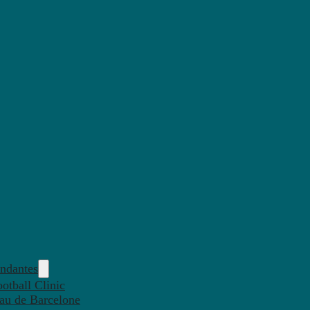
endantes
otball Clinic
eau de Barcelone