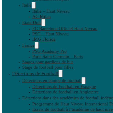
Italie
Italie – Haut Niveau
AC Milan
Etats-Unis
FC Barcelone Officiel Haut Niveau
PSG – Haut Niveau
IMG Floride
France
PSG Academy Pro
Paris Saint Germain – Paris
Stages pour gardiens de but
Stage de football pour filles
Détections de Football
Détections en équipe de football
Détections de Football en Espagne
Détections de football en Angleterre
Détections dans des académies de football indép
Programme de Haut Niveau International Fo
Essais de football à l’académie de haut niv