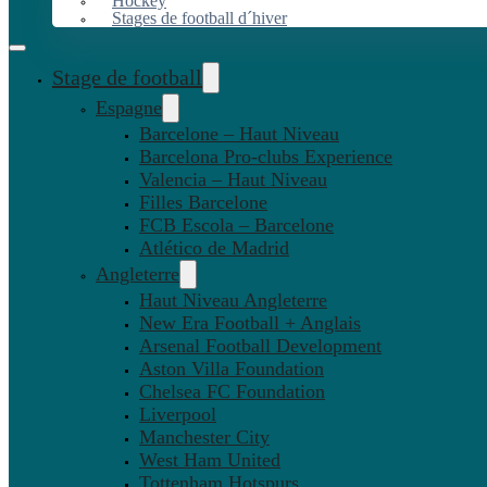
Hockey
Stages de football d´hiver
Stage de football
Espagne
Barcelone – Haut Niveau
Barcelona Pro-clubs Experience
Valencia – Haut Niveau
Filles Barcelone
FCB Escola – Barcelone
Atlético de Madrid
Angleterre
Haut Niveau Angleterre
New Era Football + Anglais
Arsenal Football Development
Aston Villa Foundation
Chelsea FC Foundation
Liverpool
Manchester City
West Ham United
Tottenham Hotspurs