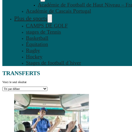
Académie de Football de Haut Niveau – Fr
Académie de Cascais Portugal
Plus de sports
CAMPS DE GOLF
stages de Tennis
Basketball
Équitation
Rugby
Hockey
Stages de football d´hiver
TRANSFERTS
Voici le seul résultat