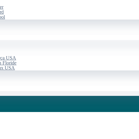
er
rd
ool
arça USA
 Floride
aux USA