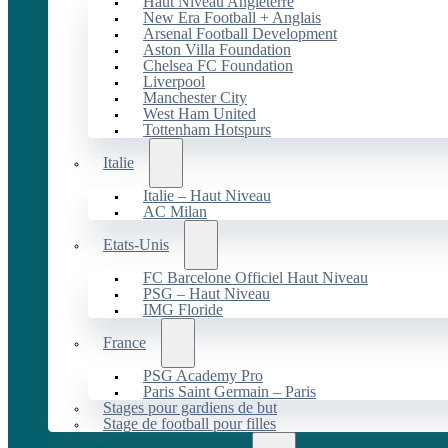
Haut Niveau Angleterre
New Era Football + Anglais
Arsenal Football Development
Aston Villa Foundation
Chelsea FC Foundation
Liverpool
Manchester City
West Ham United
Tottenham Hotspurs
Italie
Italie – Haut Niveau
AC Milan
Etats-Unis
FC Barcelone Officiel Haut Niveau
PSG – Haut Niveau
IMG Floride
France
PSG Academy Pro
Paris Saint Germain – Paris
Stages pour gardiens de but
Stage de football pour filles