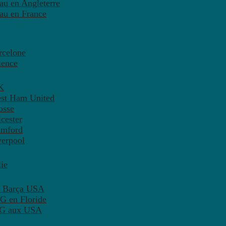
eau en Angleterre
eau en France
rcelone
lence
K
est Ham United
osse
cester
amford
verpool
ie
C Barça USA
G en Floride
PSG aux USA