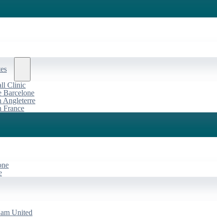
tes
l Clinic
de Barcelone
n Angleterre
n France
one
e
Ham United