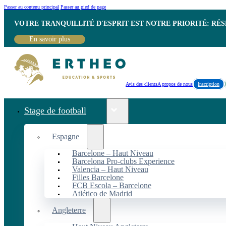
Passer au contenu principal
Passer au pied de page
VOTRE TRANQUILLITÉ D'ESPRIT EST NOTRE PRIORITÉ: RÉ
En savoir plus
Avis des clients
A propos de nous
Inscription
Stage de football
Espagne
Barcelone – Haut Niveau
Barcelona Pro-clubs Experience
Valencia – Haut Niveau
Filles Barcelone
FCB Escola – Barcelone
Atlético de Madrid
Angleterre