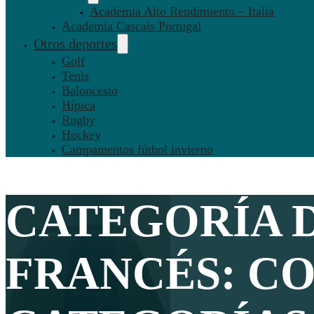
Academia Alto Rendimiento – Italia
Academia Cascais Portugal
Otros deportes
Golf
Tenis
Baloncesto
Hípica
Rugby
Hockey
Campamentos fútbol invierno
CATEGORÍA 
FRANCÉS: C