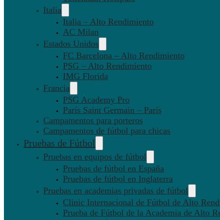
Italia
Italia – Alto Rendimiento
AC Milan
Estados Unidos
FC Barcelona – Alto Rendimiento
PSG – Alto Rendimiento
IMG Florida
Francia
PSG Academy Pro
París Saint Germain – París
Campamentos para porteros
Campamentos de fútbol para chicas
Pruebas de Fútbol
Pruebas en equipos de fútbol
Pruebas de fútbol en España
Pruebas de fútbol en Inglaterra
Pruebas en academias privadas de fútbol
Clinic Internacional de Fútbol de Alto Ren
Prueba de Fútbol de la Academia de Alto R