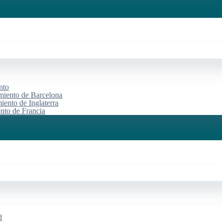
nto
miento de Barcelona
iento de Inglaterra
ento de Francia
d