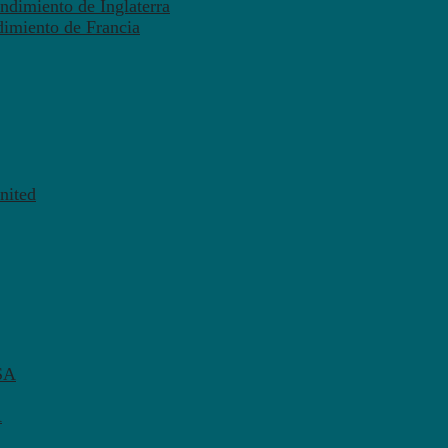
ndimiento de Inglaterra
dimiento de Francia
nited
SA
A