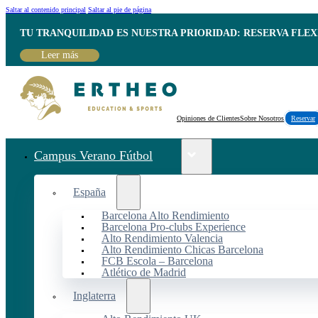
Saltar al contenido principal
Saltar al pie de página
TU TRANQUILIDAD ES NUESTRA PRIORIDAD: RESERVA FLEX
Leer más
Opiniones de Clientes
Sobre Nosotros
Reservar
Campus Verano Fútbol
España
Barcelona Alto Rendimiento
Barcelona Pro-clubs Experience
Alto Rendimiento Valencia
Alto Rendimiento Chicas Barcelona
FCB Escola – Barcelona
Atlético de Madrid
Inglaterra