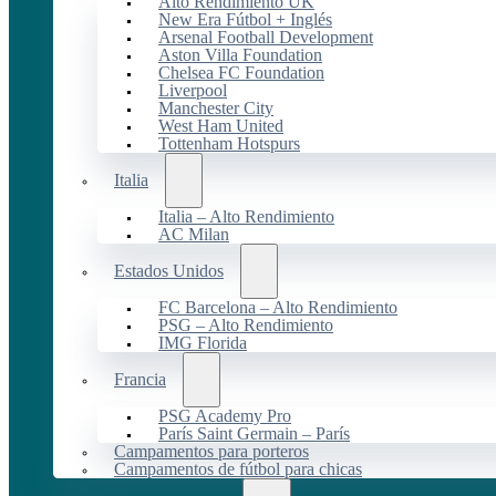
Alto Rendimiento UK
New Era Fútbol + Inglés
Arsenal Football Development
Aston Villa Foundation
Chelsea FC Foundation
Liverpool
Manchester City
West Ham United
Tottenham Hotspurs
Italia
Italia – Alto Rendimiento
AC Milan
Estados Unidos
FC Barcelona – Alto Rendimiento
PSG – Alto Rendimiento
IMG Florida
Francia
PSG Academy Pro
París Saint Germain – París
Campamentos para porteros
Campamentos de fútbol para chicas