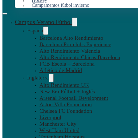
Hockey
Campamentos fútbol invierno
Campus Verano Fútbol
España
Barcelona Alto Rendimiento
Barcelona Pro-clubs Experience
Alto Rendimiento Valencia
Alto Rendimiento Chicas Barcelona
FCB Escola – Barcelona
Atlético de Madrid
Inglaterra
Alto Rendimiento UK
New Era Fútbol + Inglés
Arsenal Football Development
Aston Villa Foundation
Chelsea FC Foundation
Liverpool
Manchester City
West Ham United
Tottenham Hotspurs