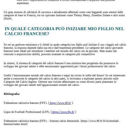
esperienza.
Un gran numero di calciatori di successo e attualmente affermati come vere leggende sono emersi dalle
categorie di base in Francia, tra cui spiccano luminari come Thierry Henry, Zinedine Zidane e altri nomi
illustri.
IN QUALE CATEGORIA PUÒ INIZIARE MIO FIGLIO NEL
CALCIO FRANCESE?
Se sei un genitore entusiasta e ti chiedi in quale categoria tuo figlio può iniziare il suo viaggio nel calcio
francese, la risposta dipende dalla sua età e dall’esperienza precedente. Le categorie del calcio giovanile
francese sono ideali per introdurre i bambini nel mondo del calcio sin da giovani. Man mano che
crescono e acquisiscono abilità, possono avanzare in categorie più competitive.
In sintesi, il sistema di categorie del calcio francese è una struttura ben progettata che promuove lo
sviluppo dei giovani talenti e offre emozionanti opportunità per i futuri professionisti del calcio.
Goditi l’entusiasmante mondo del calcio francese e segui da vicino le stelle del futuro! Se sei interessato
anche a conoscere le categorie del calcio in altri paesi, ti invitiamo a esplorare questo articolo sulle
Categorie del Calcio Inglese. Otterrai una visione affascinante su come diversi paesi plasmano lo
sviluppo dei giovani talenti nell’appassionante mondo del calcio.
Bibliografía:
Federazione calcistica francese (FFF). [
https://www.fff.fr/
]
Ligue de Football Professionnel (LFP). [
https://www.lfp.fr/
]
Federazione calcistica francese (FFF) – Sezione calcio femminile. [https://www.fff.fr/16-le-football-
feminin/index.html]