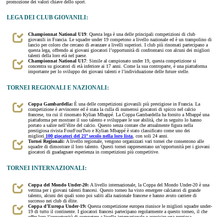
promozione dei valori chiave dello sport.
LEGA DEI CLUB GIOVANILI:
Championnat National U19
: Questa lega è una delle principali competizioni di club
giovanili in Francia. Le squadre under 19 competono a livello nazionale ed è un trampolino di
lancio per coloro che cercano di avanzare a livelli superiori. I club più rinomati partecipano a
questa lega, offrendo ai giovani giocatori l’opportunità di confrontarsi con alcuni dei migliori
talenti della loro età nel paese.
Championnat National U17
: Simile al campionato under 19, questa competizione si
concentra su giocatori di età inferiore ai 17 anni. Come la sua controparte, è una piattaforma
importante per lo sviluppo dei giovani talenti e l’individuazione delle future stelle.
TORNEI REGIONALI E NAZIONALI:
Coppa Gambardella:
È una delle competizioni giovanili più prestigiose in Francia. La
competizione è avvincente ed è stata la culla di numerosi giocatori di spicco nel calcio
francese, tra cui il rinomato Kylian Mbappé. La Coppa Gambardella ha fornito a Mbappé una
piattaforma per mostrare il suo talento e sviluppare le sue abilità, che in seguito lo hanno
portato a salire nell’élite del calcio. Questo senza contare che attualmente figura nella
prestigiosa rivista FourFourTwo e Kylian Mbappé è stato classificato come uno dei
migliori
100 giocatori del 21º secolo nella loro lista
, con soli 24 anni.
Tornei Regionali:
A livello regionale, vengono organizzati vari tornei che consentono alle
squadre di dimostrare il loro talento. Questi tornei rappresentano un’opportunità per i giovani
giocatori di guadagnare esperienza in competizioni più competitive.
TORNEI INTERNAZIONALI:
Coppa del Mondo Under-20:
A livello internazionale, la Coppa del Mondo Under-20 è una
vetrina per i giovani talenti francesi. Questo torneo ha visto emergere calciatori di grande
talento, alcuni dei quali sono poi saliti alla nazionale francese e hanno avuto carriere di
successo nei club di élite.
Coppa d’Europa Under-19:
Questa competizione europea riunisce le migliori squadre under-
19 di tutto il continente. I giocatori francesi partecipano regolarmente a questo torneo, il che
offre loro l’opportunità di competere a livello internazionale e acquisire una preziosa