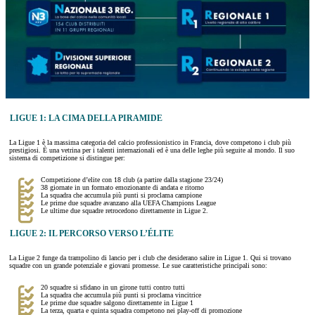
LIGUE 1: LA CIMA DELLA PIRAMIDE
La Ligue 1 è la massima categoria del calcio professionistico in Francia, dove competono i club più
prestigiosi. È una vetrina per i talenti internazionali ed è una delle leghe più seguite al mondo. Il suo
sistema di competizione si distingue per:
Competizione d’elite con 18 club (a partire dalla stagione 23/24)
38 giornate in un formato emozionante di andata e ritorno
La squadra che accumula più punti si proclama campione
Le prime due squadre avanzano alla UEFA Champions League
Le ultime due squadre retrocedono direttamente in Ligue 2.
LIGUE 2: IL PERCORSO VERSO L’ÉLITE
La Ligue 2 funge da trampolino di lancio per i club che desiderano salire in Ligue 1. Qui si trovano
squadre con un grande potenziale e giovani promesse. Le sue caratteristiche principali sono:
20 squadre si sfidano in un girone tutti contro tutti
La squadra che accumula più punti si proclama vincitrice
Le prime due squadre salgono direttamente in Ligue 1
La terza, quarta e quinta squadra competono nei play-off di promozione