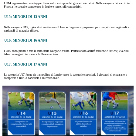
I U14 rappresentano una tappa chiave nello sviluppo dei giovani calciatori. Nelle categorie del calcio in
Francia, le squadre competono in leghe e tornei più competitivi.
U15: MINORI DI 15 ANNI
Nella categoria U15, i giocatori continuano il loro sviluppo e si preparano per competizioni regionali e
nazionali di maggior rilievo.
U16: MINORI DI 16 ANNI
I U16 sono pronti a fare il salto nelle categorie d’elite. Perfezionano abilità tecniche e tattiche, e alcuni
talenti emergenti iniziano a brillare con forza.
U17: MINORI DI 17 ANNI
La categoria U17 funge da trampolino di lancio verso le categorie superiori. I giocatori si preparano a
competere a livello nazionale e internazionale.