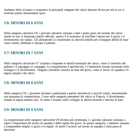
Andiamo dritti al punto e scopriamo le principali categorie del calcio francese divise per età in cui si
struttura questo emozionante sport.
U6: MINORI DI 6 ANNI
Nella categoria calcistica U6, i giovani calciatori iniziano a dare i primi passi nel mondo del calcio.
Anche se non si disputano partite ufficiali, questo è il momento di instillare l’amore per il gioco e il
divertimento sul campo. Gli allenamenti si concentrano su attività ludiche per sviluppare abilità di base
come correre, dribblare e calciare il pallone.
U7: MINORI DI 7 ANNI
Nelle categorie calcistiche U7 iniziano a imparare le abilità essenziali del calcio, come il controllo del
pallone e il passaggio ai compagni. La competizione è amichevole, e l’attenzione rimane incentrata sullo
sviluppo e il divertimento. Vengono introdotti concetti di base del gioco, come il lavoro di squadra e le
regole semplici del calcio.
U8: MINORI DI 8 ANNI
Nella categoria U8, i giocatori iniziano a partecipare a partite amichevoli o piccoli tornei, introducendo
una spruzzata di competizione. Come nelle categorie precedenti del calcio in Francia, il divertimento
rimane la regola numero uno. Si mette l’accento sullo sviluppo di abilità tecniche e tattiche di base.
U9: MINORI DI 9 ANNI
La competizione nelle categorie calcistiche U9 diventa più strutturata, e i giovani calciatori iniziano a
capire l’importanza del lavoro di squadra e delle regole del gioco. In questa categoria, i bambini iniziano
a comprendere meglio il gioco e le regole. Si mette l’accento sul lavoro di squadra e sulla presa di
decisioni.