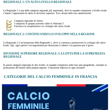
REGIONALE 1: UN ALTO LIVELLO REGIONALE
La Regionale 1 è una delle categorie regionali più importanti, dove le squadre competono a livello locale
e hanno l’opportunità di salire in divisioni superiori. Ecco alcune delle sue caratteristiche:
Categoria regionale di rilievo
I campioni di gruppo possono salire in National 3
Favorisce la competizione e lo sviluppo del calcio locale.
REGIONALE 2: CONTINUANDO LO SVILUPPO NELLA REGIONE
La Regionale 2 è un’estensione della Regionale 1, dove si continua a promuovere lo sviluppo del calcio
locale. Qui, ogni partita è un’opportunità per dimostrare il talento e la passione per il gioco.
DIVISIONE SUPERIORE REGIONALE: LA LOTTA PER LA SUPREMAZIA
REGIONALE
In questa categoria regionale di alto livello, le squadre competono nelle loro aree geografiche, cercando la
promozione all’interno della propria regione. L’emozione trabocca in ogni incontro!
CATEGORIE DEL CALCIO FEMMINILE IN FRANCIA