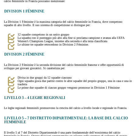
calcio femminile in Francia possiamo menzionare:
DIVISION 1 FÉMININE
La Division 1 Féminine è la massima categoria del calcio femminile in Francia, dove competono
squadre di alto livello. Il suo sistema di competizione si distingue per:
12 squadre competono in un unico gruppo
La squadra con il punteggio più alto alla fine si proclama campione e avanza alla UEFA
Women’s Champions League, insieme alla seconda e alla terza classificata
Le ultime tre squadre retrocedono in Division 2 Féminine.
DIVISION 2 FÉMININE
La Division 2 Féminine è la seconda divisione del calcio femminile francese e offre opportunità di
sviluppo per giovani giocatrici. Si caratterizza per:
Divisa in due gruppi da 12 squadre ciascuno
Ogni squadra gioca due partite contro le altre squadre del proprio gruppo, una in casa e una in
trasferta
Le prime due squadre di ciascun gruppo vengono promosse in Division 1 Féminine
LIVELLO 3 – 4 LEGHE REGIONALI
Le leghe regionali femminili promuovono la crescita del calcio a livello locale e regionale in Francia.
LIVELLO 5 – 7 DISTRETTO DIPARTIMENTALE: LA BASE DEL CALCIO
FEMMINILE
Il livello 5 al 7 del Distretto Dipartimentale è una parte fondamentale dell’ecosistema del calcio
femminile in Francia. Queste divisioni rappresentano un pilastro nella struttura di sviluppo di questo