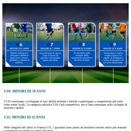
U10: MINORI DI 10 ANNI
I U10 continuano a sviluppare le loro abilità tecniche e tattiche e partecipano a competizioni più serie,
come tornei locali. La categoria calcistica U10 è più competitiva, ma si basa comunque sullo sviluppo di
tecniche e abilità.
U11: MINORI DI 11 ANNI
Nelle categorie del calcio in Francia U11, i giocatori sono pronti ad assorbire concetti tattici più avanzati
e competono in partite su campi più ampi.