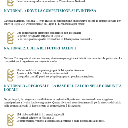
Le ultime tre squadre retrocedono in Championnat National.
NATIONAL 1: DOVE LA COMPETIZIONE SI FA INTENSA
La terza divisione, National 1, è un livello di competizione impegnativo poiché le squadre lottano per
salire in Ligue 2 e, eventualmente, in Ligue 1. È conosciuta per essere:
Una competizione altamente competitiva con 18 squadre
Le prime tre squadre salgono in Ligue 2
Le ultime quattro squadre retrocedono in Championnat National 2.
NATIONAL 2: CULLA DEI FUTURI TALENTI
National 2 è la quarta divisione francese, dove emergono giovani talenti con un notevole potenziale. La
competizione è organizzata nel seguente modo:
56 club suddivisi in quattro gruppi di 14 squadre ciascuno
Aperta a club filiali e club non professionisti
La squadra con più punti nel proprio gruppo si proclama campione.
NATIONAL 3 – REGIONALE: LA BASE DEL CALCIO NELLE COMUNITÀ
LOCALI
Da qui in poi, le categorie si suddividono in regioni e dipartimenti, consentendo una maggiore
partecipazione a livello locale e regionale. Queste divisioni sono fondamentali per la crescita del calcio
nelle comunità locali. Il loro sistema di competizione è il seguente:
154 club suddivisi in 11 gruppi regionali
I vincitori salgono in National 2
Le retrocessioni variano a seconda della regione e della disponibilità di posti.