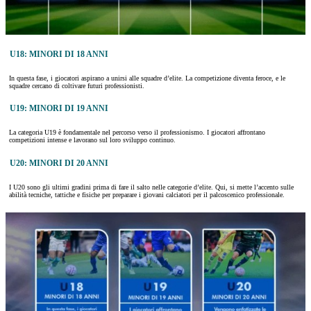
U18: MINORI DI 18 ANNI
In questa fase, i giocatori aspirano a unirsi alle squadre d’elite. La competizione diventa feroce, e le
squadre cercano di coltivare futuri professionisti.
U19: MINORI DI 19 ANNI
La categoria U19 è fondamentale nel percorso verso il professionismo. I giocatori affrontano
competizioni intense e lavorano sul loro sviluppo continuo.
U20: MINORI DI 20 ANNI
I U20 sono gli ultimi gradini prima di fare il salto nelle categorie d’elite. Qui, si mette l’accento sulle
abilità tecniche, tattiche e fisiche per preparare i giovani calciatori per il palcoscenico professionale.