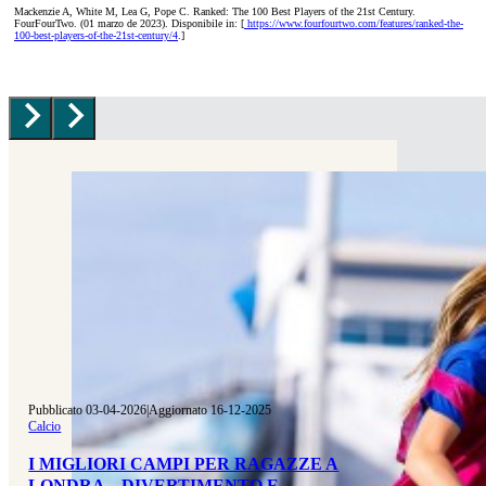
Mackenzie A, White M, Lea G, Pope C. Ranked: The 100 Best Players of the 21st Century.
FourFourTwo. (01 marzo de 2023). Disponibile in: [
https://www.fourfourtwo.com/features/ranked-the-
100-best-players-of-the-21st-century/4
.]
Pubblicato 03-04-2026
|
Aggiornato 16-12-2025
Calcio
I MIGLIORI CAMPI PER RAGAZZE A
LONDRA – DIVERTIMENTO E