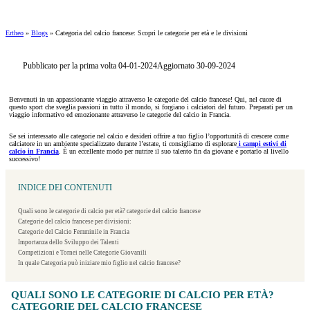
Ertheo
»
Blogs
»
Categoria del calcio francese: Scopri le categorie per età e le divisioni
Pubblicato per la prima volta 04-01-2024
Aggiornato 30-09-2024
Benvenuti in un appassionante viaggio attraverso le categorie del calcio francese! Qui, nel cuore di
questo sport che sveglia passioni in tutto il mondo, si forgiano i calciatori del futuro. Preparati per un
viaggio informativo ed emozionante attraverso le categorie del calcio in Francia.
Se sei interessato alle categorie nel calcio e desideri offrire a tuo figlio l’opportunità di crescere come
calciatore in un ambiente specializzato durante l’estate, ti consigliamo di esplorare
i campi estivi di
calcio in Francia
. È un eccellente modo per nutrire il suo talento fin da giovane e portarlo al livello
successivo!
INDICE DEI CONTENUTI
Quali sono le categorie di calcio per età? categorie del calcio francese
Categorie del calcio francese per divisioni:
Categorie del Calcio Femminile in Francia
Importanza dello Sviluppo dei Talenti
Competizioni e Tornei nelle Categorie Giovanili
In quale Categoria può iniziare mio figlio nel calcio francese?
QUALI SONO LE CATEGORIE DI CALCIO PER ETÀ?
CATEGORIE DEL CALCIO FRANCESE