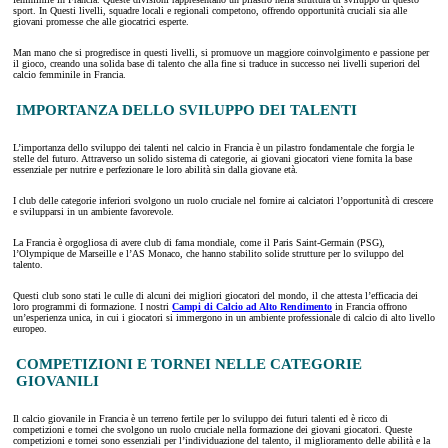
sport. In Questi livelli, squadre locali e regionali competono, offrendo opportunità cruciali sia alle
giovani promesse che alle giocatrici esperte.
Man mano che si progredisce in questi livelli, si promuove un maggiore coinvolgimento e passione per
il gioco, creando una solida base di talento che alla fine si traduce in successo nei livelli superiori del
calcio femminile in Francia.
IMPORTANZA DELLO SVILUPPO DEI TALENTI
L’importanza dello sviluppo dei talenti nel calcio in Francia è un pilastro fondamentale che forgia le
stelle del futuro. Attraverso un solido sistema di categorie, ai giovani giocatori viene fornita la base
essenziale per nutrire e perfezionare le loro abilità sin dalla giovane età.
I club delle categorie inferiori svolgono un ruolo cruciale nel fornire ai calciatori l’opportunità di crescere
e svilupparsi in un ambiente favorevole.
La Francia è orgogliosa di avere club di fama mondiale, come il Paris Saint-Germain (PSG),
l’Olympique de Marseille e l’AS Monaco, che hanno stabilito solide strutture per lo sviluppo del
talento.
Questi club sono stati le culle di alcuni dei migliori giocatori del mondo, il che attesta l’efficacia dei
loro programmi di formazione. I nostri
Campi di Calcio ad Alto Rendimento
in Francia offrono
un’esperienza unica, in cui i giocatori si immergono in un ambiente professionale di calcio di alto livello
europeo.
COMPETIZIONI E TORNEI NELLE CATEGORIE
GIOVANILI
Il calcio giovanile in Francia è un terreno fertile per lo sviluppo dei futuri talenti ed è ricco di
competizioni e tornei che svolgono un ruolo cruciale nella formazione dei giovani giocatori. Queste
competizioni e tornei sono essenziali per l’individuazione del talento, il miglioramento delle abilità e la