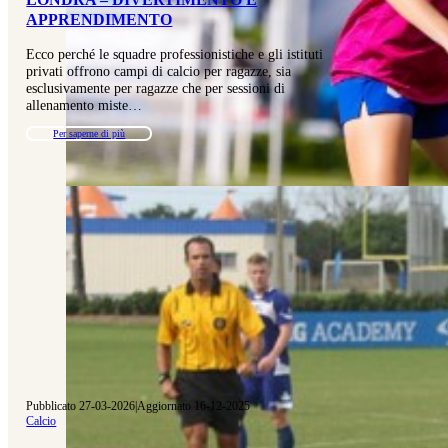
APPRENDIMENTO
Ecco perché le squadre professionistiche e gli istituti
privati offrono campi di calcio per ragazze, sia
esclusivamente per ragazze che per sessioni di
allenamento miste…
Per saperne di più
Pubblicato 27-03-2026
|
Aggiornato 16-12-2025
Calcio