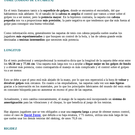
TAMIZ (TAMAÑO DE LA CABEZA)
En el tenis llamamos tamiz a la
superficie de golpeo
, donde se encuentra el encordado, del que
hablaremos más adelante. Si el tamaño de la
cabeza es amplia
el control que vamos a tener sobre el
golpeo va a ser menor, pero la
potencia mayor
. En la hipótesis contraria, la raqueta con
cabeza
pequeña
nos va a proporcionar
más precisión
, la parte negativa es que tendremos que dar más fuerza al
golpe para conseguir una buena velocidad.
Como información extra, generalmente las raquetas de tenis con cabeza pequeña suelen usarlas los
jugadores
más experimentados
y que busquen un control de la bola, y las de cabeza grande están
destinadas a
tenistas intermedios
que necesiten más potencia.
LONGITUD
En el tenis profesional y semiprofesional la normativa dicta que la longitud de la raqueta debe estar entre
los
68,58 cm y 77,66 cm
. Una raqueta más larga nos va a ayudar a
llegar mejor en los golpes de fondo
y a obtener más potencia, como contrapartida el manejo es más complicado y el control sobre el golpeo
va a ser menor.
Esto se debe a que el peso está más alejado de la mano, por lo que nos repercutirá a la hora de
volear y
devolver golpes
más cercanos. En cuanto a las empuñaduras, las raquetas cada vez son
más ligeras
gracias a la innovación en los materiales, por lo que los principales fabricantes del mundo del tenis están
en constante búsqueda para no aumentar en exceso el peso de las raquetas.
Actualmente, y esto cambia constantemente, el mango de la raqueta está incorporando un
sistema de
amortiguación
para las vibraciones y el choque, lo que beneficia al juego de los tenistas.
Hay algunos jugadores que se ven obligados a usar una
raqueta larga
a pesar de obtener menos control,
como el caso de
David Ferrer
, que debida a su baja estatura, 1’75 metros, utiliza una más larga de las
que suelen usar los demás tenistas del ránking, de unos 70,8 cm.
RIGIDEZ