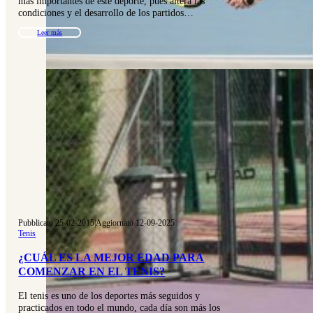
más importantes de este deporte, pues altera las
condiciones y el desarrollo de los partidos…
Leer más
Pubblicato 25-02-2015
|
Aggiornato 12-09-2025
Tenis
¿CUÁL ES LA MEJOR EDAD PARA
COMENZAR EN EL TENIS?
El tenis es uno de los deportes más seguidos y
practicados en todo el mundo, cada día son más los