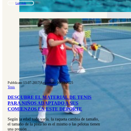
Leer más
Pubblicato 13-07-2017
|
Aggiornato 06-10-2025
Tenis
DESCUBRE EL MATERIAL DE TENIS
PARA NIÑOS ADAPTADO A SUS
COMIENZOS EN ESTE DEPORTE
Según la edad todo varía, la raqueta cambia de tamaño,
el tamaño de la pista no es el mismo o las pelotas tienen
una presión…