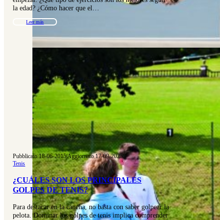
la edad? ¿Cómo hacer que el…
Leer más
Pubblicato 18-06-2015
|
Aggiornato 17-09-2025
Tenis
¿CUÁLES SON LOS PRINCIPALES
GOLPES DE TENIS?
Para destacar en la cancha, no basta con saber golpear la
pelota. Dominar los golpes de tenis implica comprender