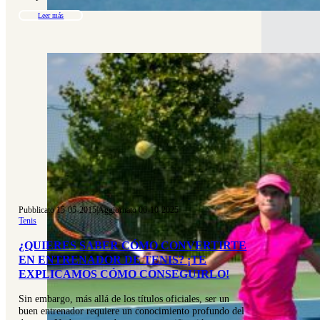
Leer más
Pubblicato 15-05-2015
|
Aggiornato 06-10-2025
Tenis
¿QUIERES SABER CÓMO CONVERTIRTE
EN ENTRENADOR DE TENIS? ¡TE
EXPLICAMOS CÓMO CONSEGUIRLO!
Sin embargo, más allá de los títulos oficiales, ser un
buen entrenador requiere un conocimiento profundo del