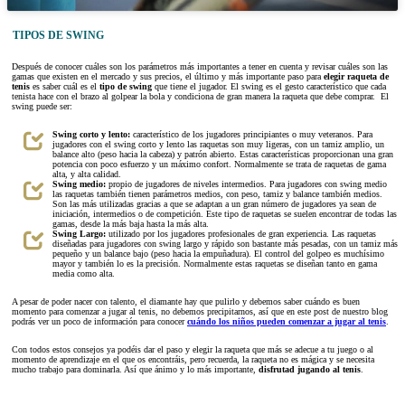
TIPOS DE SWING
Después de conocer cuáles son los parámetros más importantes a tener en cuenta y revisar cuáles son las
gamas que existen en el mercado y sus precios, el último y más importante paso para
elegir raqueta de
tenis
es saber cuál es el
tipo de swing
que tiene el jugador. El swing es el gesto característico que cada
tenista hace con el brazo al golpear la bola y condiciona de gran manera la raqueta que debe comprar. El
swing puede ser:
Swing corto y lento:
característico de los jugadores principiantes o muy veteranos. Para
jugadores con el swing corto y lento las raquetas son muy ligeras, con un tamiz amplio, un
balance alto (peso hacia la cabeza) y patrón abierto. Estas características proporcionan una gran
potencia con poco esfuerzo y un máximo confort. Normalmente se trata de raquetas de gama
alta, y alta calidad.
Swing medio:
propio de jugadores de niveles intermedios. Para jugadores con swing medio
las raquetas también tienen parámetros medios, con peso, tamiz y balance también medios.
Son las más utilizadas gracias a que se adaptan a un gran número de jugadores ya sean de
iniciación, intermedios o de competición. Este tipo de raquetas se suelen encontrar de todas las
gamas, desde la más baja hasta la más alta.
Swing Largo:
utilizado por los jugadores profesionales de gran experiencia. Las raquetas
diseñadas para jugadores con swing largo y rápido son bastante más pesadas, con un tamiz más
pequeño y un balance bajo (peso hacia la empuñadura). El control del golpeo es muchísimo
mayor y también lo es la precisión. Normalmente estas raquetas se diseñan tanto en gama
media como alta.
A pesar de poder nacer con talento, el diamante hay que pulirlo y debemos saber cuándo es buen
momento para comenzar a jugar al tenis, no debemos precipitarnos, así que en este post de nuestro blog
podrás ver un poco de información para conocer
cuándo los niños pueden comenzar a jugar al tenis
.
Con todos estos consejos ya podéis dar el paso y elegir la raqueta que más se adecue a tu juego o al
momento de aprendizaje en el que os encontráis, pero recuerda, la raqueta no es mágica y se necesita
mucho trabajo para dominarla. Así que ánimo y lo más importante,
disfrutad jugando al tenis
.