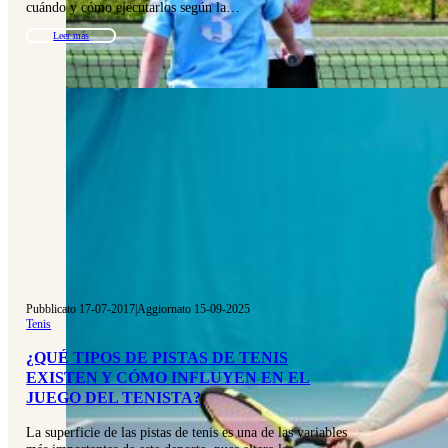
cuándo y cómo ejecutarlos según la…
Leer más
Pubblicato 17-07-2017
|
Aggiornato 15-09-2025
Tenis
¿QUÉ TIPOS DE PISTAS DE TENIS
EXISTEN Y CÓMO INFLUYEN EN EL
JUEGO DEL TENISTA?
La superficie de las pistas de tenis es una de las variables