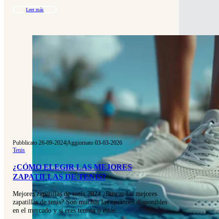
Leer más
Pubblicato 26-09-2024
|
Aggiornato 03-03-2026
Tenis
¿CÓMO ELEGIR LAS MEJORES
ZAPATILLAS DE TENIS?
Mejores zapatillas de tenis 2024 ¿Buscas las mejores
zapatillas de tenis? Son muchas las opciones disponibles
en el mercado y si eres tenista o estás…