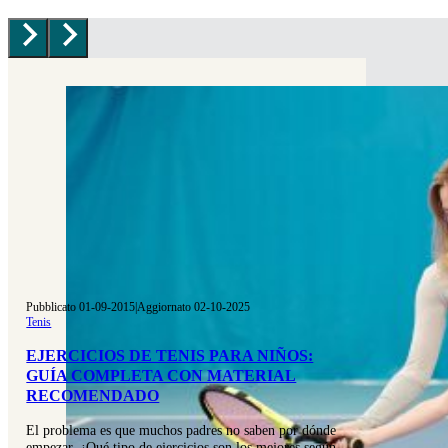
Pubblicato 01-09-2015
|
Aggiornato 02-10-2025
Tenis
EJERCICIOS DE TENIS PARA NIÑOS:
GUÍA COMPLETA CON MATERIAL
RECOMENDADO
El problema es que muchos padres no saben por dónde
empezar. ¿Qué tipo de ejercicios son los mejores según