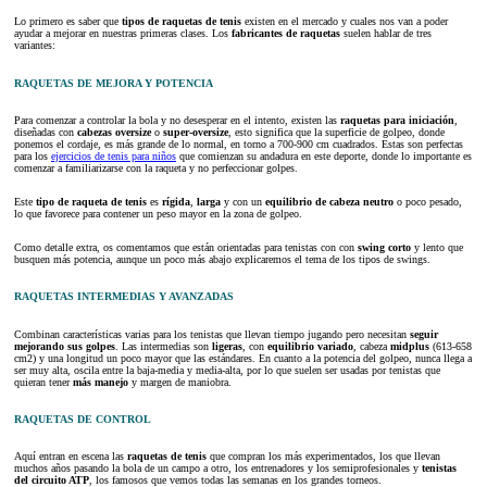
Lo primero es saber que
tipos de
raquetas de tenis
existen en el mercado y cuales nos van a poder
ayudar a mejorar en nuestras primeras clases. Los
fabricantes de raquetas
suelen hablar de tres
variantes:
RAQUETAS DE MEJORA Y POTENCIA
Para comenzar a controlar la bola y no desesperar en el intento, existen las
raquetas para iniciación
,
diseñadas con
cabezas oversize
o
super-oversize
, esto significa que la superficie de golpeo, donde
ponemos el cordaje, es más grande de lo normal, en torno a 700-900 cm cuadrados. Estas son perfectas
para los
ejercicios de tenis para niños
que comienzan su andadura en este deporte, donde lo importante es
comenzar a familiarizarse con la raqueta y no perfeccionar golpes.
Este
tipo de raqueta de tenis
es
rígida
,
larga
y con un
equilibrio de cabeza neutro
o poco pesado,
lo que favorece para contener un peso mayor en la zona de golpeo.
Como detalle extra, os comentamos que están orientadas para tenistas con con
swing corto
y lento que
busquen más potencia, aunque un poco más abajo explicaremos el tema de los tipos de swings.
RAQUETAS INTERMEDIAS Y AVANZADAS
Combinan características varias para los tenistas que llevan tiempo jugando pero necesitan
seguir
mejorando sus golpes
. Las intermedias son
ligeras
, con
equilibrio variado
, cabeza
midplus
(613-658
cm2) y una longitud un poco mayor que las estándares. En cuanto a la potencia del golpeo, nunca llega a
ser muy alta, oscila entre la baja-media y media-alta, por lo que suelen ser usadas por tenistas que
quieran tener
más manejo
y margen de maniobra.
RAQUETAS DE CONTROL
Aquí entran en escena las
raquetas de tenis
que compran los más experimentados, los que llevan
muchos años pasando la bola de un campo a otro, los entrenadores y los semiprofesionales y
tenistas
del circuito ATP
, los famosos que vemos todas las semanas en los grandes torneos.