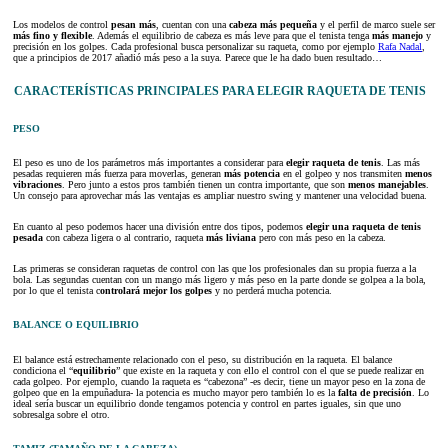
Los modelos de control
pesan más
, cuentan con una
cabeza más pequeña
y el perfil de marco suele ser
más fino y flexible
. Además el equilibrio de cabeza es más leve para que el tenista tenga
más manejo
y
precisión en los golpes. Cada profesional busca personalizar su raqueta, como por ejemplo
Rafa Nadal
,
que a principios de 2017 añadió más peso a la suya. Parece que le ha dado buen resultado…
CARACTERÍSTICAS PRINCIPALES PARA ELEGIR RAQUETA DE TENIS
PESO
El peso es uno de los parámetros más importantes a considerar para
elegir raqueta de tenis
. Las más
pesadas requieren más fuerza para moverlas, generan
más potencia
en el golpeo y nos transmiten
menos
vibraciones
. Pero junto a estos pros también tienen un contra importante, que son
menos manejables
.
Un consejo para aprovechar más las ventajas es ampliar nuestro swing y mantener una velocidad buena.
En cuanto al peso podemos hacer una división entre dos tipos, podemos
elegir una raqueta de tenis
pesada
con cabeza ligera o al contrario, raqueta
más liviana
pero con más peso en la cabeza.
Las primeras se consideran raquetas de control con las que los profesionales dan su propia fuerza a la
bola. Las segundas cuentan con un mango más ligero y más peso en la parte donde se golpea a la bola,
por lo que el tenista c
ontrolará mejor los golpes
y no perderá mucha potencia.
BALANCE O EQUILIBRIO
El balance está estrechamente relacionado con el peso, su distribución en la raqueta. El balance
condiciona el “
equilibrio
” que existe en la raqueta y con ello el control con el que se puede realizar en
cada golpeo. Por ejemplo, cuando la raqueta es “cabezona” -es decir, tiene un mayor peso en la zona de
golpeo que en la empuñadura- la potencia es mucho mayor pero también lo es la
falta de precisión
. Lo
ideal sería buscar un equilibrio donde tengamos potencia y control en partes iguales, sin que uno
sobresalga sobre el otro.