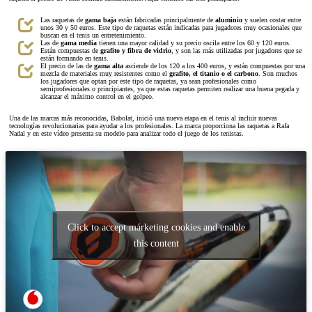
Las raquetas de
gama baja
están fabricadas principalmente de
aluminio
y suelen costar entre
unos 30 y 50 euros. Este tipo de raquetas están indicadas para jugadores muy ocasionales que
buscan en el tenis un entretenimiento.
Las de
gama media
tienen una mayor calidad y su precio oscila entre los 60 y 120 euros.
Están compuestas de
grafito y fibra de vidrio
, y son las más utilizadas por jugadores que se
están formando en tenis.
El precio de las de
gama alta
asciende de los 120 a los 400 euros, y están compuestas por una
mezcla de materiales muy resistentes como el
grafito, el titanio o el carbono
. Son muchos
los jugadores que optan por este tipo de raquetas, ya sean profesionales como
semiprofesionales o principiantes, ya que estas raquetas permiten realizar una buena pegada y
alcanzar el máximo control en el golpeo.
Una de las marcas más reconocidas, Babolat, inició una nueva etapa en el tenis al incluir nuevas
tecnologías revolucionarias para ayudar a los profesionales. La marca proporciona las raquetas a Rafa
Nadal y en este vídeo presenta su modelo para analizar todo el juego de los tenistas.
Click to accept márketing cookies and enable
this content