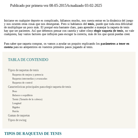
Publicado por primera vez 08-05-2015
Actualizado 03-02-2025
Iniciarse en cualquier deporte es complicado, fallamos mucho, nos cuesta entrar en la dinámica del juego
y nos ocurren otras cosas que nos desesperan. Pero si hablamos del
tenis
, puede que toda esta dificultad
de multiplique un poco más. El porqué esta bastante claro, para aprender a manejar la raqueta de tenis
hay que ser pacientes. Así que debemos pensar con cautela y saber cómo
elegir raqueta de tenis
, no vale
cualquiera, hay varios factores que influyen para escoger la correcta, más de los que quizá puedas creer.
Para saber que raqueta comprar, os vamos a ayudar un poquito explicando los
parámetros a tener en
cuenta
para no arrepentiros en vuestros primeros pasos jugando al tenis.
TABLA DE CONTENIDO
Tipos de raquetas de tenis
Raquetas de mejora y potencia
Raquetas intermedias y avanzadas
Raquetas de control
Características principales para elegir raqueta de tenis
Peso
Balance o equilibrio
Tamiz (Tamaño de la cabeza)
Longitud
Rigidez
Patrón
Gamas de raquetas
Tipos de swing
TIPOS DE RAQUETAS DE TENIS