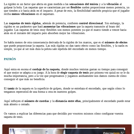
La rigidez es un factor que afecta en gran medida a las
sensaciones del tenista
y a la
vibración
al
golpear la bola. Las raquetas que se caracterizan por ser
flexibles
suelen proporcionar menos potencia, ya
que tienden a ir hacia atrás en el impacto. A pesar de esto, la flexibilidad también propicia que el jugador
reciba
menos vibraciones
en el raquetazo.
Las
raquetas de tenis rígidas
, además de potencia, confieren
control direccional
. Sin embargo, la
rigidez es un parámetro que hará
aumentar las vibraciones
que la raqueta transmite al brazo del
jugador. Las raquetas de tenis muy flexibles son menos potentes ya que el marco tiende a vencer hacia
atrás en el instante del impacto pero absorben mejor las vibraciones.
Se habla menos de otra consecuencia derivada de la rigidez de los marcos, que es el
número de efectos
que puede proporcionar la raqueta. Las más rígidas no dan tanto efecto como las flexibles, y la razón es
simple, ya que al ser más dura la pelota sale repelida del encordado en menos tiempo.
PATRÓN
Aquí entra en escena el
cordaje de la raqueta
, donde muchos tenistas gastan su tiempo para conseguir
el que mejor se adapta a su juego. A la hora de
elegir raqueta de tenis
por primera vez quizá no se le da
mucha importancia, pero a la vez que progresamos y jugamos asiduamente nos damos cuenta de cómo
conseguir el que más no beneficia.
El
tamiz
de la raqueta es la superficie de golpeo, donde se entrelaza el encordado, que según cómo lo
tengamos repercutirá de una forma u otra en nuestros golpes.
Aquí influyen el
número de cuerdas
y la
distancia entre ellas
, principalmente el encordado puede estar
más abierto o cerrado.
Os vamos a explicar las diferencias para que decidáis por vosotros mismos cómo configurar vuestra
raqueta de tenis.