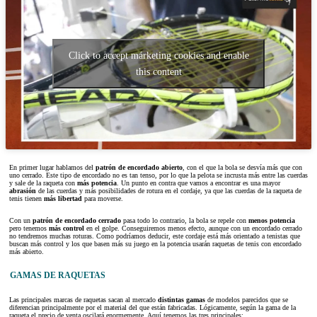
Click to accept márketing cookies and enable
this content
En primer lugar hablamos del
patrón de encordado abierto
, con el que la bola se desvía más que con
uno cerrado. Este tipo de encordado no es tan tenso, por lo que la pelota se incrusta más entre las cuerdas
y sale de la raqueta con
más potencia
. Un punto en contra que vamos a encontrar es una mayor
abrasión
de las cuerdas y más posibilidades de rotura en el cordaje, ya que las cuerdas de la raqueta de
tenis tienen
más libertad
para moverse.
Con un
patrón de encordado cerrado
pasa todo lo contrario, la bola se repele con
menos potencia
pero tenemos
más control
en el golpe. Conseguiremos menos efecto, aunque con un encordado cerrado
no tendremos muchas roturas. Como podríamos deducir, este cordaje está más orientado a tenistas que
buscan más control y los que basen más su juego en la potencia usarán raquetas de tenis con encordado
más abierto.
GAMAS DE RAQUETAS
Las principales marcas de raquetas sacan al mercado
distintas gamas
de modelos parecidos que se
diferencian principalmente por el material del que están fabricadas. Lógicamente, según la gama de la
raqueta el precio de venta oscilará enormemente. Aquí tenemos las tres principales: