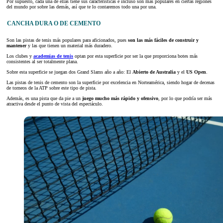
Por supuesto, cada una de ellas tiene sus características e incluso son más populares en ciertas regiones
del mundo por sobre las demás, así que te lo contaremos todo una por una.
CANCHA DURA O DE CEMENTO
Son las pistas de tenis más populares para aficionados, pues
son las más fáciles de construir y
mantener
y las que tienen un material más duradero.
Los clubes y
academias de tenis
optan por esta superficie por ser la que proporciona botes más
consistentes al ser totalmente plana.
Sobre esta superficie se juegan dos Grand Slams año a año: El
Abierto de Australia
y el
US Open
.
Las pistas de tenis de cemento son la superficie por excelencia en Norteamérica, siendo hogar de decenas
de torneos de la ATP sobre este tipo de pista.
Además, es una pista que da pie a un
juego mucho más rápido y ofensivo
, por lo que podría ser más
atractiva desde el punto de vista del espectáculo.