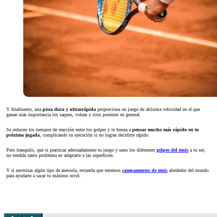
Y finalmente, una
pista dura y ultrarrápida
proporciona un juego de altísima velocidad en el que
ganan más importancia los saques, voleas y tiros potentes en general.
Se reducen los tiempos de reacción entre los golpes y te fuerza a
pensar mucho más rápido en tu
próxima jugada
, complicando su ejecución si no logras decidirte rápido.
Pero tranquilo, que si practicas adecuadamente tu juego y unes los diferentes
golpes del tenis
a tu set;
no tendrás tanto problema en adaptarte a las superficies.
Y si necesitas algún tipo de asesoría, recuerda que tenemos
campamentos de tenis
alrededor del mundo
para ayudarte a sacar tu máximo nivel.