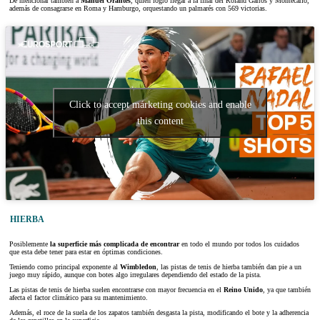
De mencionar también a
Manuel Orantes
, quien logró llegar a la final del Roland Garros y Montecarlo,
además de consagrarse en Roma y Hamburgo, orquestando un palmarés con 569 victorias.
Click to accept márketing cookies and enable
this content
HIERBA
Posiblemente
la superficie más complicada de encontrar
en todo el mundo por todos los cuidados
que esta debe tener para estar en óptimas condiciones.
Teniendo como principal exponente al
Wimbledon
, las pistas de tenis de hierba también dan pie a un
juego muy rápido, aunque con botes algo irregulares dependiendo del estado de la pista.
Las pistas de tenis de hierba suelen encontrarse con mayor frecuencia en el
Reino Unido
, ya que también
afecta el factor climático para su mantenimiento.
Además, el roce de la suela de los zapatos también desgasta la pista, modificando el bote y la adherencia