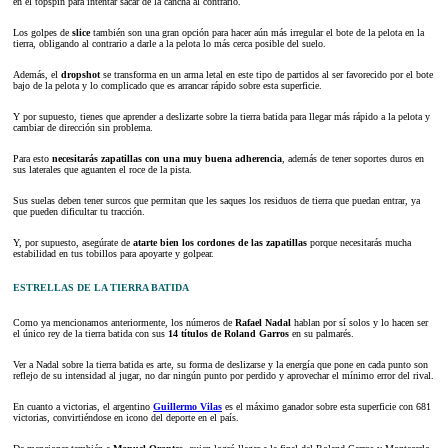
en el topspin para intentar sacar de la cancha al contrario.
Los golpes de
slice
también son una gran opción para hacer aún más irregular el bote de la pelota en la
tierra, obligando al contrario a darle a la pelota lo más cerca posible del suelo.
Además, el
dropshot
se transforma en un arma letal en este tipo de partidos al ser favorecido por el bote
bajo de la pelota y lo complicado que es arrancar rápido sobre esta superficie.
Y por supuesto, tienes que aprender a deslizarte sobre la tierra batida para llegar más rápido a la pelota y
cambiar de dirección sin problema.
Para esto
necesitarás zapatillas con una muy buena adherencia
, además de tener soportes duros en
sus laterales que aguanten el roce de la pista.
Sus suelas deben tener surcos que permitan que les saques los residuos de tierra que puedan entrar, ya
que pueden dificultar tu tracción.
Y, por supuesto, asegúrate de
atarte bien los cordones de las zapatillas
porque necesitarás mucha
estabilidad en tus tobillos para apoyarte y golpear.
ESTRELLAS DE LA TIERRA BATIDA
Como ya mencionamos anteriormente, los números de
Rafael Nadal
hablan por sí solos y lo hacen ser
el único rey de la tierra batida con sus
14 títulos de Roland Garros
en su palmarés.
Ver a Nadal sobre la tierra batida es arte, su forma de deslizarse y la energía que pone en cada punto son
reflejo de su intensidad al jugar, no dar ningún punto por perdido y aprovechar el mínimo error del rival.
En cuanto a victorias, el argentino
Guillermo Vilas
es el máximo ganador sobre esta superficie con 681
victorias, convirtiéndose en icono del deporte en el país.