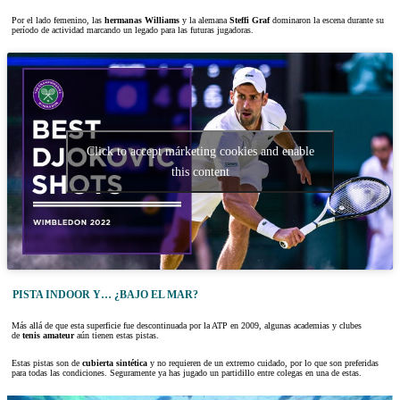
Por el lado femenino, las
hermanas Williams
y la alemana
Steffi Graf
dominaron la escena durante su
período de actividad marcando un legado para las futuras jugadoras.
Click to accept márketing cookies and enable
this content
PISTA INDOOR Y… ¿BAJO EL MAR?
Más allá de que esta superficie fue descontinuada por la ATP en 2009, algunas academias y clubes
de
tenis amateur
aún tienen estas pistas.
Estas pistas son de
cubierta sintética
y no requieren de un extremo cuidado, por lo que son preferidas
para todas las condiciones. Seguramente ya has jugado un partidillo entre colegas en una de estas.