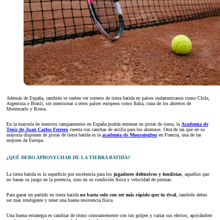
Además de España, también se suelen ver torneos de tierra batida en países sudamericanos como Chile,
Argentina o Brasil; sin mencionar a otros países europeos como Italia, cuna de los abiertos de
Montecarlo y Roma.
En la mayoría de nuestros campamentos en España podrás entrenar en pistas de tierra, la
Academia de
Tenis de Juan Carlos Ferrero
cuenta con canchas de arcilla para los alumnos. Otra de las que en su
mayoría disponen de pistas de tierra batida es la
academia de Mouratoglou
en Francia, una de las
mejores de Europa.
¿QUÉ DEBO APROVECHAR DE LA TIERRA BATIDA?
La tierra batida es la superficie por excelencia para los
jugadores defensivos y fondistas
, aquellos que
no basan su juego en la potencia, sino en su condición física y velocidad de piernas.
Para ganar un partido en tierra batida
no basta solo con ser más rápido que tu rival
, también debes
ser más inteligente y tener una buena resistencia física.
Una buena estrategia es cambiar de ritmo constantemente con tus golpes y variar sus efectos, apoyándote