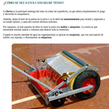
¿CÓMO SE SECA UNA CANCHA DE TENIS?
La
lluvia
es la principal enemiga del tenis en todas las superficies, ya que altera completamente el juego
y desvirtúa la competencia.
Además, altera el bote de la pelota en la pista y se le debe dar
mantenimiento
para secarla y regresarla a
su estado óptimo; y para ello existen diversos métodos.
Por supuesto, el más popular de ellos es secar la pista con
toallas
o
moquetas
. La contra es que
necesitarás muchas manos y esfuerzo para abarcar toda su extensión.
Cuando es mucha cantidad de agua las organizaciones se apoyan en
secapistas
, que son una especie de
rodillo con esponja, o directamente en
máquinas
.