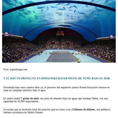
Foto: lopezdoriga.com
Y SÍ, HAY UN PROYECTO EN DUBAI PARA HACER PISTAS DE TENIS BAJO EL MAR
Presentada hace unos cuantos años ya, el proyecto del arquitecto polaco Kotala Krzysztof consiste en
crear un complejo tenístico bajo el agua.
El centro tendrá
7 pistas de tenis
con pista de cemento bajo las aguas que bordean Dubai, con una
capacidad de 10,000 espectadores.
Se estima que la inversión total del proyecto gira en torno a los
2 billones de dólares
, una auténtica
barbarie económica de Medio Oriente.