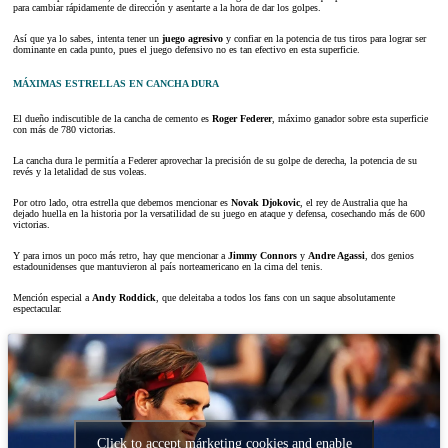
para cambiar rápidamente de dirección y asentarte a la hora de dar los golpes.
Así que ya lo sabes, intenta tener un
juego agresivo
y confiar en la potencia de tus tiros para lograr ser
dominante en cada punto, pues el juego defensivo no es tan efectivo en esta superficie.
MÁXIMAS ESTRELLAS EN CANCHA DURA
El dueño indiscutible de la cancha de cemento es
Roger Federer
, máximo ganador sobre esta superficie
con más de 780 victorias.
La cancha dura le permitía a Federer aprovechar la precisión de su golpe de derecha, la potencia de su
revés y la letalidad de sus voleas.
Por otro lado, otra estrella que debemos mencionar es
Novak Djokovic
, el rey de Australia que ha
dejado huella en la historia por la versatilidad de su juego en ataque y defensa, cosechando más de 600
victorias.
Y para irnos un poco más retro, hay que mencionar a
Jimmy Connors
y
Andre Agassi
, dos genios
estadounidenses que mantuvieron al país norteamericano en la cima del tenis.
Mención especial a
Andy Roddick
, que deleitaba a todos los fans con un saque absolutamente
espectacular.
Click to accept márketing cookies and enable