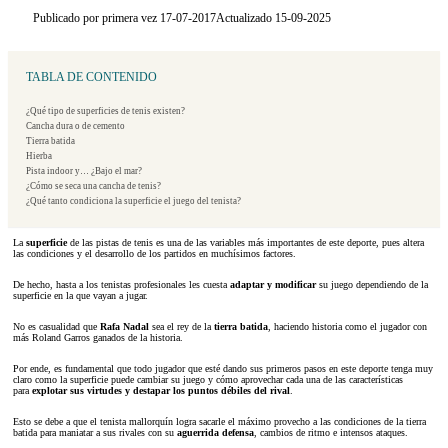
Publicado por primera vez 17-07-2017
Actualizado 15-09-2025
TABLA DE CONTENIDO
¿Qué tipo de superficies de tenis existen?
Cancha dura o de cemento
Tierra batida
Hierba
Pista indoor y… ¿Bajo el mar?
¿Cómo se seca una cancha de tenis?
¿Qué tanto condiciona la superficie el juego del tenista?
La
superficie
de las pistas de tenis es una de las variables más importantes de este deporte, pues altera
las condiciones y el desarrollo de los partidos en muchísimos factores.
De hecho, hasta a los tenistas profesionales les cuesta
adaptar y modificar
su juego dependiendo de la
superficie en la que vayan a jugar.
No es casualidad que
Rafa Nadal
sea el rey de la
tierra batida
, haciendo historia como el jugador con
más Roland Garros ganados de la historia.
Por ende, es fundamental que todo jugador que esté dando sus primeros pasos en este deporte tenga muy
claro como la superficie puede cambiar su juego y cómo aprovechar cada una de las características
para
explotar sus virtudes y destapar los puntos débiles del rival
.
Esto se debe a que el tenista mallorquín logra sacarle el máximo provecho a las condiciones de la tierra
batida para maniatar a sus rivales con su
aguerrida defensa
, cambios de ritmo e intensos ataques.