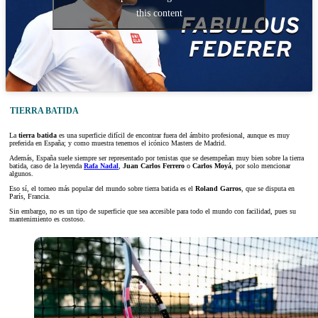
this content
TIERRA BATIDA
La
tierra batida
es una superficie difícil de encontrar fuera del ámbito profesional, aunque es muy
preferida en España; y como muestra tenemos el icónico Masters de Madrid.
Además, España suele siempre ser representado por tenistas que se desempeñan muy bien sobre la tierra
batida, caso de la leyenda
Rafa Nadal
,
Juan Carlos Ferrero
o
Carlos Moyá
, por solo mencionar
algunos.
Eso sí, el torneo más popular del mundo sobre tierra batida es el
Roland Garros
, que se disputa en
París, Francia.
Sin embargo, no es un tipo de superficie que sea accesible para todo el mundo con facilidad, pues su
mantenimiento es costoso.