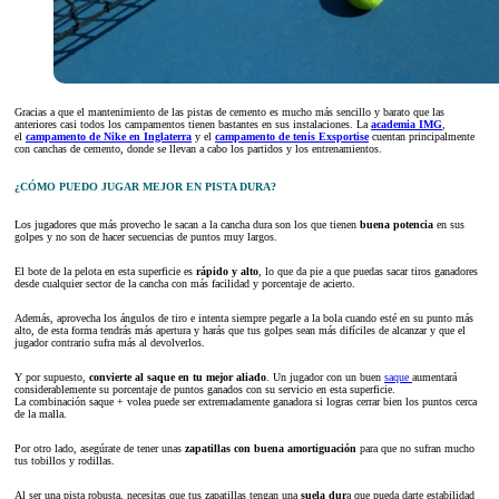
Gracias a que el mantenimiento de las pistas de cemento es mucho más sencillo y barato que las
anteriores casi todos los campamentos tienen bastantes en sus instalaciones. La
academia IMG
,
el
campamento de Nike en Inglaterra
y el
campamento de tenis Exsportise
cuentan principalmente
con canchas de cemento, donde se llevan a cabo los partidos y los entrenamientos.
¿CÓMO PUEDO JUGAR MEJOR EN PISTA DURA?
Los jugadores que más provecho le sacan a la cancha dura son los que tienen
buena potencia
en sus
golpes y no son de hacer secuencias de puntos muy largos.
El bote de la pelota en esta superficie es
rápido y alto
, lo que da pie a que puedas sacar tiros ganadores
desde cualquier sector de la cancha con más facilidad y porcentaje de acierto.
Además, aprovecha los ángulos de tiro e intenta siempre pegarle a la bola cuando esté en su punto más
alto, de esta forma tendrás más apertura y harás que tus golpes sean más difíciles de alcanzar y que el
jugador contrario sufra más al devolverlos.
Y por supuesto,
convierte al saque en tu mejor aliado
. Un jugador con un buen
saque
aumentará
considerablemente su porcentaje de puntos ganados con su servicio en esta superficie.
La combinación saque + volea puede ser extremadamente ganadora si logras cerrar bien los puntos cerca
de la malla.
Por otro lado, asegúrate de tener unas
zapatillas con buena amortiguación
para que no sufran mucho
tus tobillos y rodillas.
Al ser una pista robusta, necesitas que tus zapatillas tengan una
suela dur
a que pueda darte estabilidad