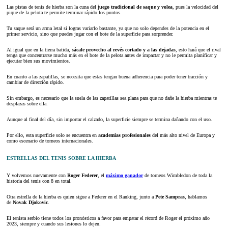
Las pistas de tenis de hierba son la cuna del
juego tradicional de saque y volea
, pues la velocidad del
pique de la pelota te permite terminar rápido los puntos.
Tu saque será un arma letal si logras variarlo bastante, ya que no solo dependes de la potencia en el
primer servicio, sino que puedes jugar con el bote de la superficie para sorprender.
Al igual que en la tierra batida,
sácale provecho al revés cortado y a las dejadas
, esto hará que el rival
tenga que concentrarse mucho más en el bote de la pelota antes de impactar y no le permita planificar y
ejecutar bien sus movimientos.
En cuanto a las zapatillas, se necesita que estas tengan buena adherencia para poder tener tracción y
cambiar de dirección rápido.
Sin embargo, es necesario que la suela de las zapatillas sea plana para que no dañe la hierba mientras te
desplazas sobre ella.
Aunque al final del día, sin importar el calzado, la superficie siempre se termina dañando con el uso.
Por ello, esta superficie solo se encuentra en
academias profesionales
del más alto nivel de Europa y
como escenario de torneos internacionales.
ESTRELLAS DEL TENIS SOBRE LA HIERBA
Y volvemos nuevamente con
Roger Federer
, el
máximo ganador
de torneos Wimbledon de toda la
historia del tenis con 8 en total.
Otra estrella de la hierba es quien sigue a Federer en el Ranking, junto a
Pete Sampras
, hablamos
de
Novak Djokovic
.
El tenista serbio tiene todos los pronósticos a favor para empatar el récord de Roger el próximo año
2023, siempre y cuando sus lesiones lo dejen.