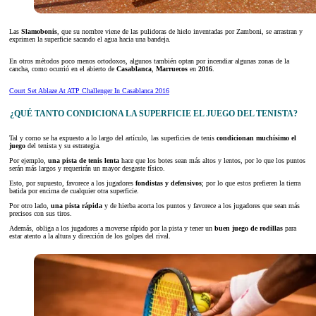
Las
Slamobonis
, que su nombre viene de las pulidoras de hielo inventadas por Zamboni, se arrastran y
exprimen la superficie sacando el agua hacia una bandeja.
En otros métodos poco menos ortodoxos, algunos también optan por incendiar algunas zonas de la
cancha, como ocurrió en el abierto de
Casablanca
,
Marruecos
en
2016
.
Court Set Ablaze At ATP Challenger In Casablanca 2016
¿QUÉ TANTO CONDICIONA LA SUPERFICIE EL JUEGO DEL TENISTA?
Tal y como se ha expuesto a lo largo del artículo, las superficies de tenis
condicionan muchísimo el
juego
del tenista y su estrategia.
Por ejemplo,
una pista de tenis lenta
hace que los botes sean más altos y lentos, por lo que los puntos
serán más largos y requerirán un mayor desgaste físico.
Esto, por supuesto, favorece a los jugadores
fondistas y defensivos
; por lo que estos prefieren la tierra
batida por encima de cualquier otra superficie.
Por otro lado,
una pista rápida
y de hierba acorta los puntos y favorece a los jugadores que sean más
precisos con sus tiros.
Además, obliga a los jugadores a moverse rápido por la pista y tener un
buen juego de rodillas
para
estar atento a la altura y dirección de los golpes del rival.