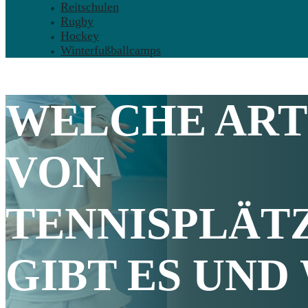
Reitschulen
Rugby
Hockey
Winterfußballcamps
WELCHE AR
VON
TENNISPLÄT
GIBT ES UND