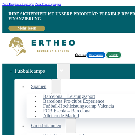
Zum Hauptinhalt springen
Zum Footer springen
IHRE SICHERHEIT IST UNSERE PRIORITÄT: FLEXIBLE RESE
INANZIERUNG
Mehr lesen
Über uns
Reservieren
Kontakt
Fußballcamps
Spanien
Barcelona – Leistungssport
Barcelona Pro-clubs Experience
Fußball-Hochleistungscamp Valencia
FCB Escola – Barcelona
Atlético de Madrid
Grossbritannien