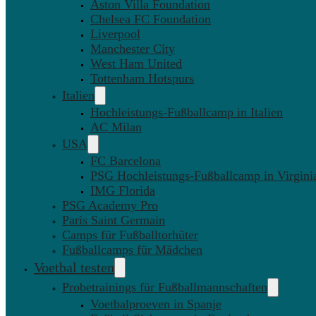
Aston Villa Foundation
Chelsea FC Foundation
Liverpool
Manchester City
West Ham United
Tottenham Hotspurs
Italien
Hochleistungs-Fußballcamp in Italien
AC Milan
USA
FC Barcelona
PSG Hochleistungs-Fußballcamp in Virgini
IMG Florida
PSG Academy Pro
Paris Saint Germain
Camps für Fußballtorhüter
Fußballcamps für Mädchen
Voetbal testen
Probetrainings für Fußballmannschaften
Voetbalproeven in Spanje