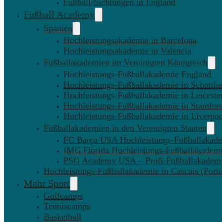
Fußball-Sichtungen in England
Fußball Academy
Spanien
Hochleistungsakademie in Barcelona
Hochleistungsakademie in Valencia
Fußballakademien im Vereinigten Königreich
Hochleistungs-Fußballakademie England
Hochleistungs-Fußballakademie in Schottla
Hochleistungs-Fußballakademie in Leiceste
Hochleistungs-Fußballakademie in Stamfor
Hochleistungs-Fußballakademie in Liverpo
Fußballakademien in den Vereinigten Staaten
FC Barça USA Hochleistungs-Fußballakad
IMG Florida Hochleistungs-Fußballakadem
PSG Academy USA – Profi-Fußballakadem
Hochleistungs-Fußballakademie in Cascais (Portu
Mehr Sport
Golfcamps
Tenniscamps
Basketball