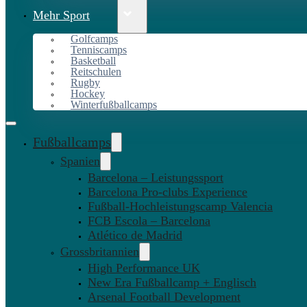
Mehr Sport
Golfcamps
Tenniscamps
Basketball
Reitschulen
Rugby
Hockey
Winterfußballcamps
Fußballcamps
Spanien
Barcelona – Leistungssport
Barcelona Pro-clubs Experience
Fußball-Hochleistungscamp Valencia
FCB Escola – Barcelona
Atlético de Madrid
Grossbritannien
High Performance UK
New Era Fußballcamp + Englisch
Arsenal Football Development