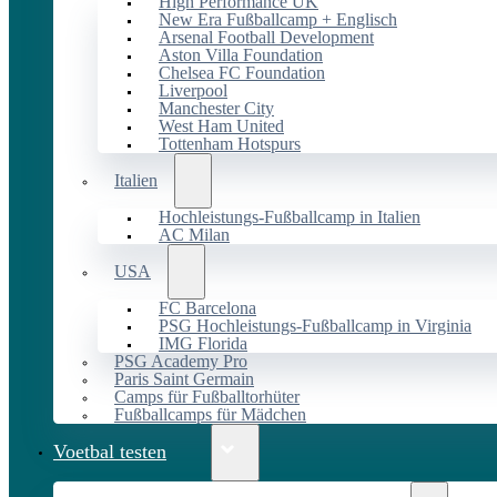
High Performance UK
New Era Fußballcamp + Englisch
Arsenal Football Development
Aston Villa Foundation
Chelsea FC Foundation
Liverpool
Manchester City
West Ham United
Tottenham Hotspurs
Italien
Hochleistungs-Fußballcamp in Italien
AC Milan
USA
FC Barcelona
PSG Hochleistungs-Fußballcamp in Virginia
IMG Florida
PSG Academy Pro
Paris Saint Germain
Camps für Fußballtorhüter
Fußballcamps für Mädchen
Voetbal testen