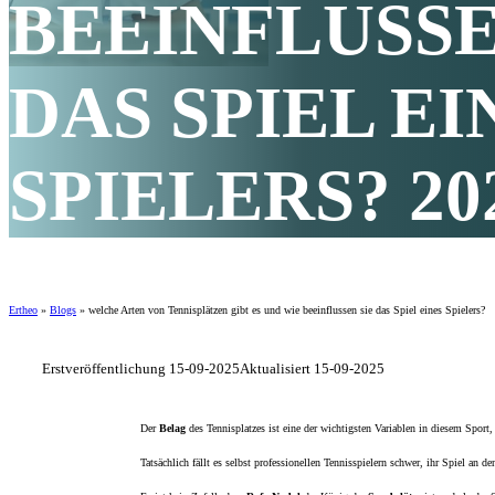
BEEINFLUSSE
DAS SPIEL EI
SPIELERS? 20
Ertheo
»
Blogs
»
welche Arten von Tennisplätzen gibt es und wie beeinflussen sie das Spiel eines Spielers?
Erstveröffentlichung 15-09-2025
Aktualisiert 15-09-2025
Der
Belag
des Tennisplatzes ist eine der wichtigsten Variablen in diesem Sport,
Tatsächlich fällt es selbst professionellen Tennisspielern schwer, ihr Spiel an 