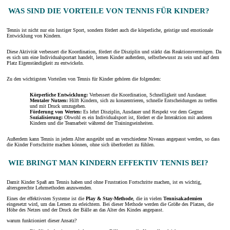
WAS SIND DIE VORTEILE VON TENNIS FÜR KINDER?
Tennis ist nicht nur ein lustiger Sport, sondern fördert auch die körperliche, geistige und emotionale
Entwicklung von Kindern.
Diese Aktivität verbessert die Koordination, fördert die Disziplin und stärkt das Reaktionsvermögen. Da
es sich um eine Individualsportart handelt, lernen Kinder außerdem, selbstbewusst zu sein und auf dem
Platz Eigenständigkeit zu entwickeln.
Zu den wichtigsten Vorteilen von Tennis für Kinder gehören die folgenden:
Körperliche Entwicklung:
Verbessert die Koordination, Schnelligkeit und Ausdauer.
Mentaler Nutzen:
Hilft Kindern, sich zu konzentrieren, schnelle Entscheidungen zu treffen
und mit Druck umzugehen.
Förderung von Werten:
Es lehrt Disziplin, Ausdauer und Respekt vor dem Gegner.
Sozialisierung:
Obwohl es ein Individualsport ist, fördert er die Interaktion mit anderen
Kindern und die Teamarbeit während der Trainingseinheiten.
Außerdem kann Tennis in jedem Alter ausgeübt und an verschiedene Niveaus angepasst werden, so dass
die Kinder Fortschritte machen können, ohne sich überfordert zu fühlen.
WIE BRINGT MAN KINDERN EFFEKTIV TENNIS BEI?
Damit Kinder Spaß am Tennis haben und ohne Frustration Fortschritte machen, ist es wichtig,
altersgerechte Lehrmethoden anzuwenden.
Eines der effektivsten Systeme ist die
Play & Stay-Methode
, die in vielen
Tennisakademien
eingesetzt wird, um das Lernen zu erleichtern. Bei dieser Methode werden die Größe des Platzes, die
Höhe des Netzes und der Druck der Bälle an das Alter des Kindes angepasst.
warum funktioniert dieser Ansatz?