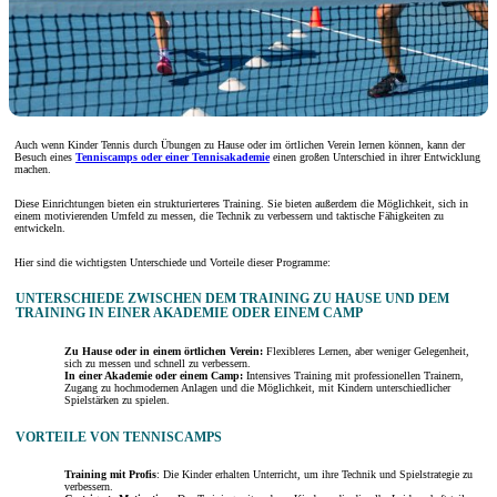
Auch wenn Kinder Tennis durch Übungen zu Hause oder im örtlichen Verein lernen können, kann der
Besuch eines
Tenniscamps oder einer Tennisakademie
einen großen Unterschied in ihrer Entwicklung
machen.
Diese Einrichtungen bieten ein strukturierteres Training. Sie bieten außerdem die Möglichkeit, sich in
einem motivierenden Umfeld zu messen, die Technik zu verbessern und taktische Fähigkeiten zu
entwickeln.
Hier sind die wichtigsten Unterschiede und Vorteile dieser Programme:
UNTERSCHIEDE ZWISCHEN DEM TRAINING ZU HAUSE UND DEM
TRAINING IN EINER AKADEMIE ODER EINEM CAMP
Zu Hause oder in einem örtlichen Verein:
Flexibleres Lernen, aber weniger Gelegenheit,
sich zu messen und schnell zu verbessern.
In einer Akademie oder einem Camp:
Intensives Training mit professionellen Trainern,
Zugang zu hochmodernen Anlagen und die Möglichkeit, mit Kindern unterschiedlicher
Spielstärken zu spielen.
VORTEILE VON TENNISCAMPS
Training mit Profis
: Die Kinder erhalten Unterricht, um ihre Technik und Spielstrategie zu
verbessern.