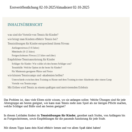
Erstveröffentlichung 02-10-2025
Aktualisiert 02-10-2025
INHALTSÜBERSICHT
was sind die Vorteile von Tennis für Kinder?
wie bringt man Kindern effektiv Tennis bei?
Tennisübungen für Kinder entsprechend ihrem Niveau
Anfängerniveau (5-8 Jahre)
Mittelstufe (8-12 Jahre)
Fortgeschrittenes Niveau (12 Jahre und älter)
Empfohlene Tennisausrüstung für Kinder
Schläger für Kinder: Wie wähle ich den besten Schläger aus?
Tennisbälle: Welche Option ist die beste für Kinder?
Für Minitennis geeignete Plätze und Netze
wie können Tenniscamps und -akademien helfen?
Unterschiede zwischen dem Training zu Hause und dem Training in einer Akademie oder einem Camp
Vorteile von Tenniscamps
Mit Ertheo wird Tennis zu einem spaßigen und motivierenden Erlebnis
Das Problem ist, dass viele Eltern nicht wissen, wo sie anfangen sollen: Welche Übungen sind für jede
Altersgruppe am besten geeignet, wie kann man Tennis mehr zum Spiel als zur lästigen Pflicht machen,
welche Schläger und Bälle sind am besten geeignet?
In diesem Leitfaden findest du
Tennisübungen für Kinder
, geordnet nach Stufen, von Anfängern bis
zu Fortgeschrittenen, sowie Empfehlungen für die passende Ausrüstung für jede Stufe.
Mit diesen Tipps kann dein Kind effektiv lernen und vor allem Spaß dabei haben!