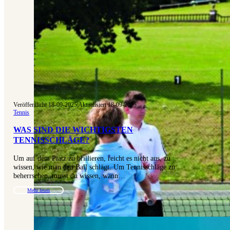
Veröffentlicht 18-09-2025
|
Aktualisiert 18-09-2025
Tennis
WAS SIND DIE WICHTIGSTEN
TENNISSCHLÄGE?
Um auf dem Platz zu brillieren, reicht es nicht aus, zu
wissen, wie man den Ball schlägt. Um Tennisschläge zu
beherrschen, musst du wissen, wann…
Mehr lesen