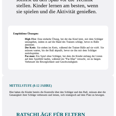
stellen. Kinder lernen am besten, wenn
sie spielen und die Aktivität genießen.
Empfohlene Übungen:
High Five
: Eine einfache Übung, bei der das Kind lernt, mit dem Schläger
umzugehen, indem es auf die Hand des Trainers schlägt, bevor es Bälle
annimmt.
Der Kreis
: Sie stehen im Kreis, während der Trainer Bälle auf sie wirft. Sie
müssen warten, bis der Ball abprallt, bevor sie ihn mit dem Schläger
zurückspielen.
Pac-man:
Ein Spiel ohne Schläger, bei dem die Kinder entlang der Linien
auf dem Spielfeld laufen, während ein “Pac-Man” versucht, sie zu fangen.
Verbessert die Beweglichkeit und Geschwindigkeit.
MITTELSTUFE (8-12 JAHRE)
Hier haben die Kinder bereits die Kontrolle über den Schläger und den Ball, müssen aber die
Genauigkeit ihrer Schläge verbessern und lernen, sich strategisch auf dem Platz zu bewegen.
RATSCHLÄGE FÜR ELTERN