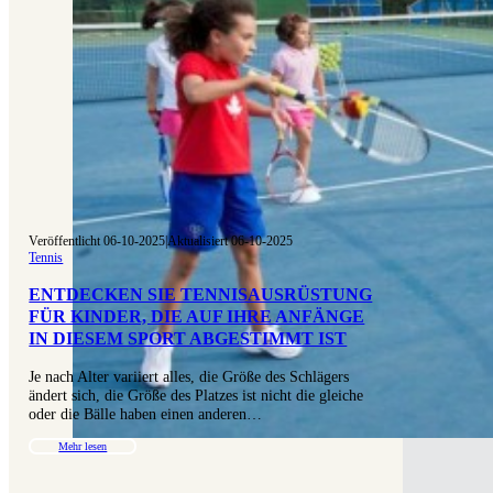
Veröffentlicht 06-10-2025
|
Aktualisiert 06-10-2025
Tennis
ENTDECKEN SIE TENNISAUSRÜSTUNG
FÜR KINDER, DIE AUF IHRE ANFÄNGE
IN DIESEM SPORT ABGESTIMMT IST
Je nach Alter variiert alles, die Größe des Schlägers
ändert sich, die Größe des Platzes ist nicht die gleiche
oder die Bälle haben einen anderen…
Mehr lesen