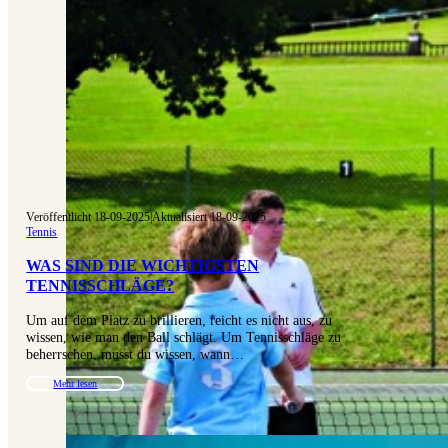
Veröffentlicht 18-09-2025
|
Aktualisiert 18-09-2025
Tennis
WAS SIND DIE WICHTIGSTEN
TENNISSCHLÄGE?
Um auf dem Platz zu brillieren, reicht es nicht aus, zu
wissen, wie man den Ball schlägt. Um Tennisschläge zu
beherrschen, musst du wissen, wann…
Mehr lesen