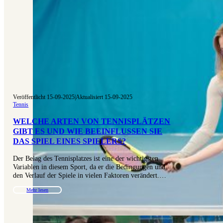
Veröffentlicht 15-09-2025
|
Aktualisiert 15-09-2025
Tennis
WELCHE ARTEN VON TENNISPLÄTZEN
GIBT ES UND WIE BEEINFLUSSEN SIE
DAS SPIEL EINES SPIELERS?
Der Belag des Tennisplatzes ist eine der wichtigsten
Variablen in diesem Sport, da er die Bedingungen und
den Verlauf der Spiele in vielen Faktoren verändert.…
Mehr lesen