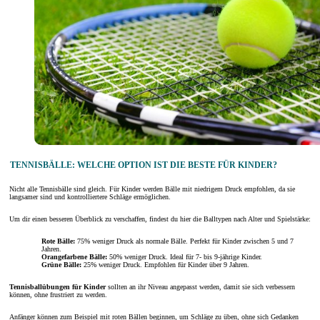
TENNISBÄLLE: WELCHE OPTION IST DIE BESTE FÜR KINDER?
Nicht alle Tennisbälle sind gleich. Für Kinder werden Bälle mit niedrigem Druck empfohlen, da sie
langsamer sind und kontrolliertere Schläge ermöglichen.
Um dir einen besseren Überblick zu verschaffen, findest du hier die Balltypen nach Alter und Spielstärke:
Rote Bälle:
75% weniger Druck als normale Bälle. Perfekt für Kinder zwischen 5 und 7
Jahren.
Orangefarbene Bälle:
50% weniger Druck. Ideal für 7- bis 9-jährige Kinder.
Grüne Bälle:
25% weniger Druck. Empfohlen für Kinder über 9 Jahren.
Tennisballübungen für Kinder
sollten an ihr Niveau angepasst werden, damit sie sich verbessern
können, ohne frustriert zu werden.
Anfänger können zum Beispiel mit roten Bällen beginnen, um Schläge zu üben, ohne sich Gedanken