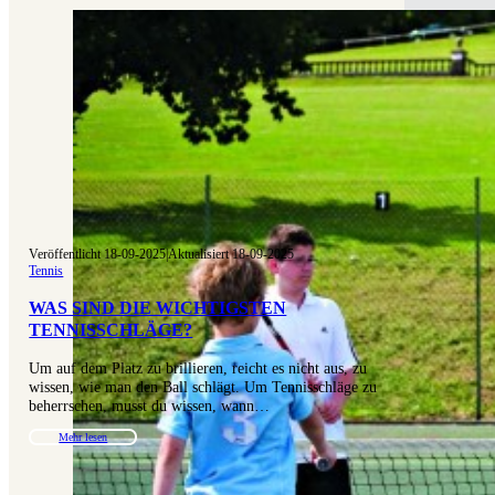
Veröffentlicht 18-09-2025
|
Aktualisiert 18-09-2025
Tennis
WAS SIND DIE WICHTIGSTEN
TENNISSCHLÄGE?
Um auf dem Platz zu brillieren, reicht es nicht aus, zu
wissen, wie man den Ball schlägt. Um Tennisschläge zu
beherrschen, musst du wissen, wann…
Mehr lesen