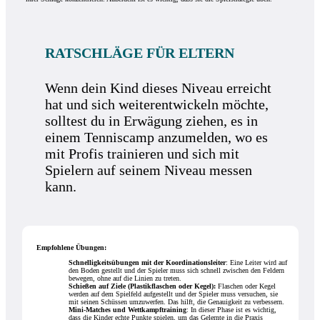
RATSCHLÄGE FÜR ELTERN
Wenn dein Kind dieses Niveau erreicht
hat und sich weiterentwickeln möchte,
solltest du in Erwägung ziehen, es in
einem Tenniscamp anzumelden, wo es
mit Profis trainieren und sich mit
Spielern auf seinem Niveau messen
kann.
Empfohlene Übungen:
Schnelligkeitsübungen mit der Koordinationsleiter
: Eine Leiter wird auf
den Boden gestellt und der Spieler muss sich schnell zwischen den Feldern
bewegen, ohne auf die Linien zu treten.
Schießen auf Ziele (Plastikflaschen oder Kegel):
Flaschen oder Kegel
werden auf dem Spielfeld aufgestellt und der Spieler muss versuchen, sie
mit seinen Schüssen umzuwerfen. Das hilft, die Genauigkeit zu verbessern.
Mini-Matches und Wettkampftraining
: In dieser Phase ist es wichtig,
dass die Kinder echte Punkte spielen, um das Gelernte in die Praxis