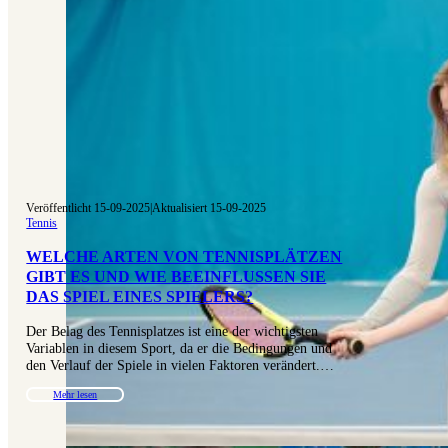
Veröffentlicht 15-09-2025
|
Aktualisiert 15-09-2025
Tennis
WELCHE ARTEN VON TENNISPLÄTZEN
GIBT ES UND WIE BEEINFLUSSEN SIE
DAS SPIEL EINES SPIELERS?
Der Belag des Tennisplatzes ist eine der wichtigsten
Variablen in diesem Sport, da er die Bedingungen und
den Verlauf der Spiele in vielen Faktoren verändert.…
Mehr lesen