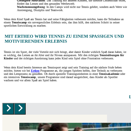
Gesteigerte Motivation
: Das Training mit anderen Kindern, die dieselbe Leidenschaft teilen,
fördert das Lernen und den gesunden Wettbewerb.
Wachstumsumgebung
: In den Camps wird nicht nur Tennis gelehrt, sondern auch Werte wie
Anstrengung, Disziplin und Teamwork.
Wenn dein Kind Spaß am Tennis hat und seine Fähigkeiten verbessern möchte, kann die Teilnahme an
einem
Tenniscamp
ein unvergessliches Erlebnis sein, das ihm hilft, den nächsten Schritt in seiner
sportlichen Entwicklung zu machen.
MIT ERTHEO WIRD TENNIS ZU EINEM SPASSIGEN UND M
OTIVIERENDEN ERLEBNIS
Tennis ist ein Sport, der viele Vorteile mit sich bringt, aber damit Kinder wirklich Spaß daran haben, ist
es wichtig, das Lernen an ihr Alter und ihr Niveau anzupassen. Mit den richtigen
Tennisübungen für
Kinder
und der richtigen Ausrüstung kann jedes Kind sein Spiel ohne Frustration verbessern.
Wenn dein Kind bereits Interesse am Tennissport zeigt und sein Training auf die nächste Stufe heben
möchte, bieten wir bei
Ertheo
Programme an, die jungen Spielern helfen, ihre Technik zu verbessern
und den Lernprozess zu genießen. Ob durch spezielle Trainingseinheiten in einer
Tennisakademie
oder
ein intensives
Tenniscamp
, unsere Programme sind darauf ausgerichtet, dass Kinder als Sportler
wachsen und vor allem Spaß am Spiel haben.