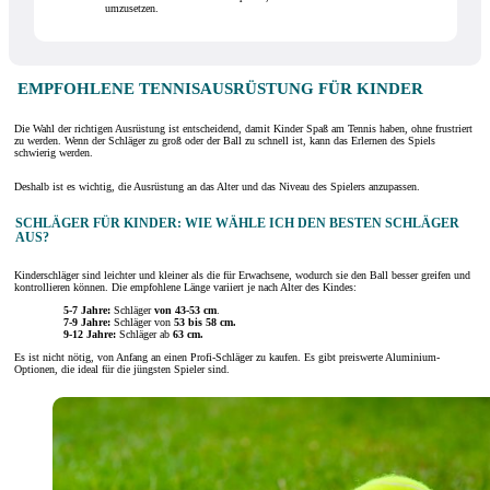
umzusetzen.
EMPFOHLENE TENNISAUSRÜSTUNG FÜR KINDER
Die Wahl der richtigen Ausrüstung ist entscheidend, damit Kinder Spaß am Tennis haben, ohne frustriert
zu werden. Wenn der Schläger zu groß oder der Ball zu schnell ist, kann das Erlernen des Spiels
schwierig werden.
Deshalb ist es wichtig, die Ausrüstung an das Alter und das Niveau des Spielers anzupassen.
SCHLÄGER FÜR KINDER: WIE WÄHLE ICH DEN BESTEN SCHLÄGER
AUS?
Kinderschläger sind leichter und kleiner als die für Erwachsene, wodurch sie den Ball besser greifen und
kontrollieren können. Die empfohlene Länge variiert je nach Alter des Kindes:
5-7 Jahre:
Schläger
von 43-53 cm
.
7-9 Jahre:
Schläger von
53 bis 58 cm.
9-12 Jahre:
Schläger ab
63 cm.
Es ist nicht nötig, von Anfang an einen Profi-Schläger zu kaufen. Es gibt preiswerte Aluminium-
Optionen, die ideal für die jüngsten Spieler sind.