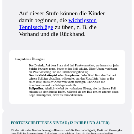
Auf dieser Stufe können die Kinder
damit beginnen, die
wichtigsten
Tennisschläge
zu üben, z. B. die
Vorhand und die Rückhand.
Empfohlene Übungen:
Das Dreieck
: Auf dem Platz sind drei Punkte markiert, zu denen sich jeder
Spieler bewegen muss, bevor er den Ball schlägt. Diese Übung verbessert
die Positionierung und die Entscheidungsfindung.
Geschicklichkeitsspiel oder Bratpfanne
: Jedes Kind lässt den Ball auf
seinem Schläger abprallen, während es um den Platz läuft. Wenn er ihn
fallen lässt, muss er wieder von vorne anfangen. Entwickelt die
Koordination und die Schlägerkontrolle.
Ballprellen
: Ähnlich wie bei der vorherigen Übung, aber in diesem Fall
müssen sie eine Strecke laufen, während sie den Ball prellen und um einen
Kegel herumgehen, bevor sie zurückkommen.
FORTGESCHRITTENES NIVEAU (12 JAHRE UND ÄLTER)
Kinder mit mehr Tenniserfahrung sollten sich auf die Geschwindigkeit, Kraft und Genauigkeit
ihrer Schläge konzentrieren. Außerdem ist es wichtig, dass sie die Spielstrategie üben.