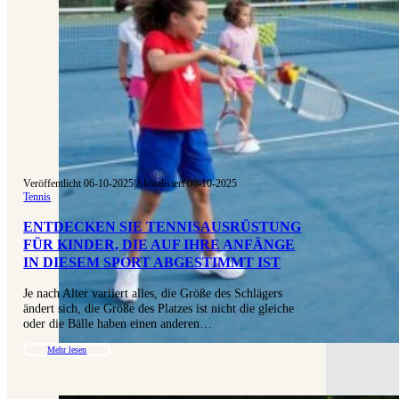
Veröffentlicht 06-10-2025
|
Aktualisiert 06-10-2025
Tennis
ENTDECKEN SIE TENNISAUSRÜSTUNG
FÜR KINDER, DIE AUF IHRE ANFÄNGE
IN DIESEM SPORT ABGESTIMMT IST
Je nach Alter variiert alles, die Größe des Schlägers
ändert sich, die Größe des Platzes ist nicht die gleiche
oder die Bälle haben einen anderen…
Mehr lesen