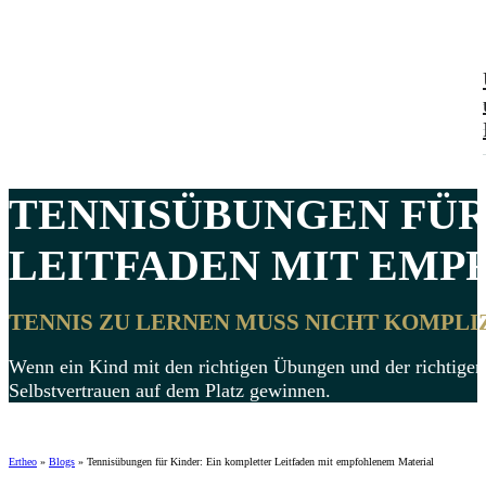
TENNISÜBUNGEN FÜR
LEITFADEN MIT EMP
TENNIS ZU LERNEN MUSS NICHT KOMPLI
Wenn ein Kind mit den richtigen Übungen und der richtigen
Selbstvertrauen auf dem Platz gewinnen.
Ertheo
»
Blogs
»
Tennisübungen für Kinder: Ein kompletter Leitfaden mit empfohlenem Material