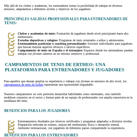
Más allá de los clubes y academias, los entrenadores tienen la posibilidad de trabajar en diversos
entornos, adaptándose a diferentes niveles y objetivos de los jugadores.
PRINCIPALES SALIDAS PROFESIONALES PARA ENTRENADORES DE
TENIS:
Clubes y academias de tenis:
Formación de jugadores desde nivel principiante hasta alto
rendimiento.
Escuelas deportivas y colegios:
Programas de tenis orientados a niños y adolescentes.
Entrenamiento particular o coaching personalizado:
Sesiones individuales para jugadores
que buscan mejorar aspectos técnicos o tácticos específicos.
Campamentos de tenis en España y el extranjero:
Espacios donde los entrenadores pueden
trabajar con jóvenes talentos en un entorno intensivo y profesional.
CAMPAMENTOS DE TENIS DE ERTHEO: UNA
PLATAFORMA PARA ENTRENADORES Y JUGADORES
Para aquellos que desean ampliar su experiencia y trabajar con jóvenes en entornos de alto nivel, los
campamentos de tenis de Ertheo
representan una oportunidad inigualable.
Nuestros campamentos no solo permiten desarrollar habilidades como entrenador, sino también
establecer contactos en el sector y formar parte de un equipo de profesionales con amplia trayectoria en la
enseñanza del tenis.
BENEFICIOS PARA LOS JUGADORES
Entrenamientos diseñados por técnicos certificados y programas adaptados a distintos niveles.
Preparación enfocada en torneos, mejora del rendimiento físico y desarrollo mental.
Ambiente internacional, con jugadores de diferentes países compartiendo la experiencia.
BENEFICIOS PARA LOS ENTRENADORES