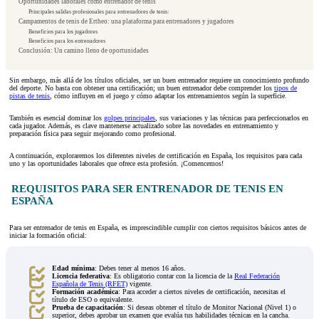
Oportunidades laborales como entrenador de tenis
Principales salidas profesionales para entrenadores de tenis:
Campamentos de tenis de Ertheo: una plataforma para entrenadores y jugadores
Beneficios para los jugadores
Beneficios para los entrenadores
Conclusión: Un camino lleno de oportunidades
Sin embargo, más allá de los títulos oficiales, ser un buen entrenador requiere un conocimiento profundo
del deporte. No basta con obtener una certificación; un buen entrenador debe comprender los
tipos de
pistas de tenis
, cómo influyen en el juego y cómo adaptar los entrenamientos según la superficie.
También es esencial dominar los
golpes principales
, sus variaciones y las técnicas para perfeccionarlos en
cada jugador. Además, es clave mantenerse actualizado sobre las novedades en entrenamiento y
preparación física para seguir mejorando como profesional.
A continuación, exploraremos los diferentes niveles de certificación en España, los requisitos para cada
uno y las oportunidades laborales que ofrece esta profesión. ¡Comencemos!
REQUISITOS PARA SER ENTRENADOR DE TENIS EN
ESPAÑA
Para ser entrenador de tenis en España, es imprescindible cumplir con ciertos requisitos básicos antes de
iniciar la formación oficial:
Edad mínima
: Debes tener al menos 16 años.
Licencia federativa
: Es obligatorio contar con la licencia de la
Real Federación
Española de Tenis (RFET)
vigente.
Formación académica
: Para acceder a ciertos niveles de certificación, necesitas el
título de ESO o equivalente.
Prueba de capacitación
: Si deseas obtener el título de Monitor Nacional (Nivel 1) o
superior, debes aprobar un examen que evalúa tus habilidades técnicas en la cancha.