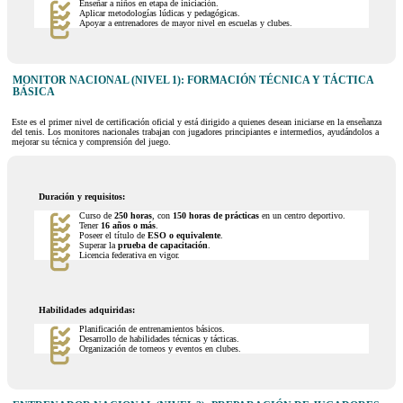
Enseñar a niños en etapa de iniciación.
Aplicar metodologías lúdicas y pedagógicas.
Apoyar a entrenadores de mayor nivel en escuelas y clubes.
MONITOR NACIONAL (NIVEL 1): FORMACIÓN TÉCNICA Y TÁCTICA
BÁSICA
Este es el primer nivel de certificación oficial y está dirigido a quienes desean iniciarse en la enseñanza
del tenis. Los monitores nacionales trabajan con jugadores principiantes e intermedios, ayudándolos a
mejorar su técnica y comprensión del juego.
Duración y requisitos:
Curso de
250 horas
, con
150 horas de prácticas
en un centro deportivo.
Tener
16 años o más
.
Poseer el título de
ESO o equivalente
.
Superar la
prueba de capacitación
.
Licencia federativa en vigor.
Habilidades adquiridas:
Planificación de entrenamientos básicos.
Desarrollo de habilidades técnicas y tácticas.
Organización de torneos y eventos en clubes.