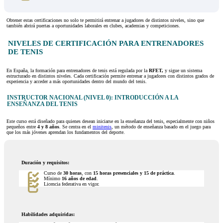
Obtener estas certificaciones no solo te permitirá entrenar a jugadores de distintos niveles, sino que
también abrirá puertas a oportunidades laborales en clubes, academias y competiciones.
NIVELES DE CERTIFICACIÓN PARA ENTRENADORES
DE TENIS
En España, la formación para entrenadores de tenis está regulada por la
RFET,
y sigue un sistema
estructurado en distintos niveles. Cada certificación permite entrenar a jugadores con distintos grados de
experiencia y acceder a más oportunidades dentro del mundo del tenis.
INSTRUCTOR NACIONAL (NIVEL 0): INTRODUCCIÓN A LA
ENSEÑANZA DEL TENIS
Este curso está diseñado para quienes desean iniciarse en la enseñanza del tenis, especialmente con niños
pequeños entre
4 y 8 años
. Se centra en el
minitenis
, un método de enseñanza basado en el juego para
que los más jóvenes aprendan los fundamentos del deporte.
Duración y requisitos:
Curso de
30 horas
, con
15 horas presenciales y 15 de práctica
.
Mínimo
16 años de edad
.
Licencia federativa en vigor.
Habilidades adquiridas: