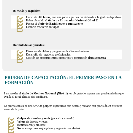
Duración y requisitos:
Curso de
600 horas
, con una parte significativa dedicada a la gestión deportiva.
Haber obtenido el
título de Entrenador Nacional (Nivel 2)
.
Poseer el
título de Bachillerato o equivalente
.
Licencia federativa en vigor.
Habilidades adquiridas:
Dirección de clubes y programas de alto rendimiento.
Desarrollo de jugadores profesionales.
Gestión de entrenamientos intensivos y preparación física avanzada.
PRUEBA DE CAPACITACIÓN: EL PRIMER PASO EN LA
FORMACIÓN
Para acceder al
título de Monitor Nacional (Nivel 1)
, es obligatorio superar una prueba práctica que
evalúa el nivel técnico del candidato.
La prueba consta de una serie de golpeos específicos que deben ejecutarse con precisión en distintas
zonas de la pista:
Golpes de derecha y revés
(paralelo y cruzado).
Voleas
de derecha y revés.
Remates
con y sin bote.
Servicios
(primer saque plano y segundo con efecto).