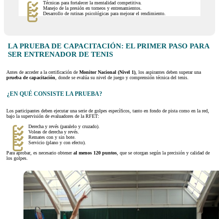
Técnicas para fortalecer la mentalidad competitiva.
Manejo de la presión en torneos y entrenamientos.
Desarrollo de rutinas psicológicas para mejorar el rendimiento.
LA PRUEBA DE CAPACITACIÓN: EL PRIMER PASO PARA
SER ENTRENADOR DE TENIS
Antes de acceder a la certificación de
Monitor Nacional (Nivel 1)
, los aspirantes deben superar una
prueba de capacitación
, donde se evalúa su nivel de juego y comprensión técnica del tenis.
¿EN QUÉ CONSISTE LA PRUEBA?
Los participantes deben ejecutar una serie de golpes específicos, tanto en fondo de pista como en la red,
bajo la supervisión de evaluadores de la RFET:
Derecha y revés (paralelo y cruzado).
Voleas de derecha y revés.
Remates con y sin bote.
Servicio (plano y con efecto).
Para aprobar, es necesario obtener
al menos 120 puntos
, que se otorgan según la precisión y calidad de
los golpes.