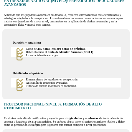
ENTRENADOR NACIONAL (NIVEL 2): PREPARACIÓN DE JUGADORES
AVANZADOS
A medida que los jugadores avanzan en su desarrollo, requieren entrenamientos más estructurados y
estrategias adaptadas a la competición. Los entrenadores nacionales tienen la formación necesaria para
trabajar con jugadores de mayor nivel, centrándose en la aplicación de tácticas avanzadas y en la
preparación física y mental para torneos.
Duración y requisitos:
Curso de
465 horas
, con
200 horas de prácticas
.
Haber obtenido el
título de Monitor Nacional (Nivel 1)
.
Licencia federativa en vigor.
Habilidades adquiridas:
Entrenamiento de jugadores en competición.
Aplicación de estrategias avanzadas.
Tutoría de nuevos monitores en formación.
PROFESOR NACIONAL (NIVEL 3): FORMACIÓN DE ALTO
RENDIMIENTO
Es el nivel más alto de certificación y capacita para
dirigir clubes y academias de tenis
, además de
entrenar a jugadores de alta competición. Su enfoque abarca tanto el perfeccionamiento técnico y físico
como la preparación estratégica para jugadores que buscan competir a nivel profesional.