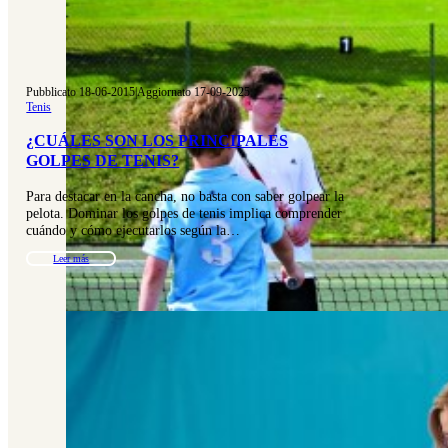
Pubblicato 18-06-2015
|
Aggiornato 17-09-2025
Tenis
¿CUÁLES SON LOS PRINCIPALES
GOLPES DE TENIS?
Para destacar en la cancha, no basta con saber golpear la
pelota. Dominar los golpes de tenis implica comprender
cuándo y cómo ejecutarlos según la…
Leer más