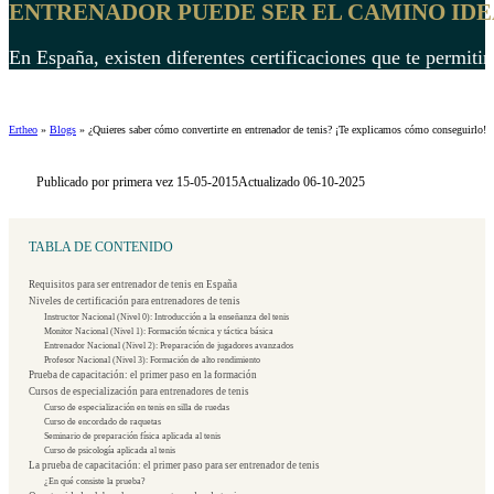
ENTRENADOR PUEDE SER EL CAMINO IDE
En España, existen diferentes certificaciones que te permiti
Ertheo
»
Blogs
»
¿Quieres saber cómo convertirte en entrenador de tenis? ¡Te explicamos cómo conseguirlo!
Publicado por primera vez 15-05-2015
Actualizado 06-10-2025
TABLA DE CONTENIDO
Requisitos para ser entrenador de tenis en España
Niveles de certificación para entrenadores de tenis
Instructor Nacional (Nivel 0): Introducción a la enseñanza del tenis
Monitor Nacional (Nivel 1): Formación técnica y táctica básica
Entrenador Nacional (Nivel 2): Preparación de jugadores avanzados
Profesor Nacional (Nivel 3): Formación de alto rendimiento
Prueba de capacitación: el primer paso en la formación
Cursos de especialización para entrenadores de tenis
Curso de especialización en tenis en silla de ruedas
Curso de encordado de raquetas
Seminario de preparación física aplicada al tenis
Curso de psicología aplicada al tenis
La prueba de capacitación: el primer paso para ser entrenador de tenis
¿En qué consiste la prueba?