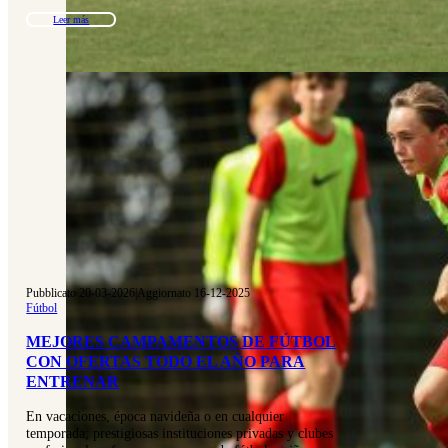
Leer más
Pubblicato 20-03-2026
|
Aggiornato 16-12-2025
Fútbol
MEJORES CAMPAMENTOS DE FÚTBOL
CON OFERTAS TODO EL AÑO PARA
ENTRENAR
En vacaciones, época navideña o en cualquier
temporada; prestigiosas instituciones privadas y clubes