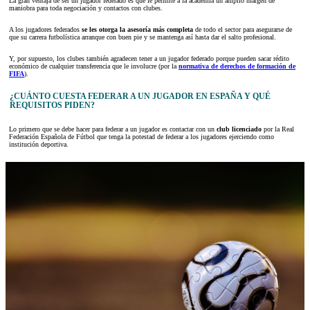
La gran ventaja de ser un jugador federado es que le permite a la academia un amplio margen de
maniobra para toda negociación y contactos con clubes.
A los jugadores federados
se les otorga la asesoría más completa
de todo el sector para asegurarse de
que su carrera futbolística arranque con buen pie y se mantenga así hasta dar el salto profesional.
Y, por supuesto, los clubes también agradecen tener a un jugador federado porque pueden sacar rédito
económico de cualquier transferencia que le involucre (por la
normativa de derechos de formación de
FIFA
).
¿CUÁNTO CUESTA FEDERAR A UN JUGADOR EN ESPAÑA Y QUÉ
REQUISITOS PIDEN?
Lo primero que se debe hacer para federar a un jugador es contactar con un
club licenciado
por la Real
Federación Española de Fútbol que tenga la potestad de federar a los jugadores ejerciendo como
institución deportiva.