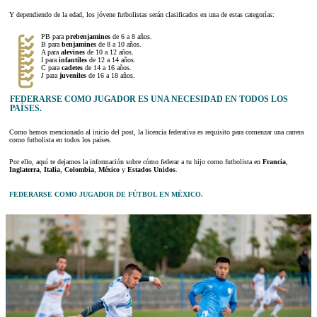
Y dependiendo de la edad, los jóvene futbolistas serán clasificados en una de estas categorías:
PB para
prebenjamines
de 6 a 8 años.
B para
benjamines
de 8 a 10 años.
A para
alevines
de 10 a 12 años.
I para
infantiles
de 12 a 14 años.
C para
cadetes
de 14 a 16 años.
J para
juveniles
de 16 a 18 años.
FEDERARSE COMO JUGADOR ES UNA NECESIDAD EN TODOS LOS
PAÍSES.
Como hemos mencionado al inicio del post, la licencia federativa es requisito para comenzar una carrera
como futbolista en todos los países.
Por ello, aquí te dejamos la información sobre cómo federar a tu hijo como futbolista en
Francia
,
Inglaterra
,
Italia
,
Colombia
,
México
y
Estados Unidos
.
FEDERARSE COMO JUGADOR DE FÚTBOL EN MÉXICO.