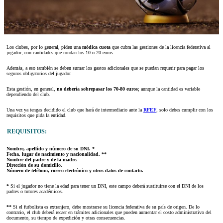
Los clubes, por lo general, piden una
módica cuota
que cubra las gestiones de la licencia federativa al
jugador, con cantidades que rondan los 10 o 20 euros.
Además, a eso también se deben sumar los gastos adicionales que se puedan requerir para pagar los
seguros obligatorios del jugador.
Esta gestión, en general,
no debería sobrepasar los 70-80 euros
; aunque la cantidad es variable
dependiendo del club.
Una vez ya tengas decidido el club que hará de intermediario ante la
RFEF
, solo debes cumplir con los
requisitos que pida la entidad.
REQUISITOS:
Nombre, apellido y número de su DNI. *
Fecha, lugar de nacimiento y nacionalidad. **
Nombre del padre y de la madre.
Dirección de su domicilio.
Número de teléfono, correo electrónico y otros datos de contacto.
*
Si el jugador no tiene la edad para tener un DNI, este campo deberá sustituirse con el DNI de los
padres o tutores académicos.
**
Si el futbolista es extranjero, debe mostrarse su licencia federativa de su país de origen. De lo
contrario, el club deberá recaer en trámites adicionales que pueden aumentar el costo administrativo del
documento, su tiempo de expedición y otras consecuencias.