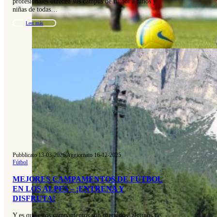
profesionales ofrecen sus campus de fútbol a niños y
niñas de todas…
Leer más
Pubblicato 13-03-2026
|
Aggiornato 16-12-2025
Fútbol
MEJORES CAMPAMENTOS DE FÚTBOL
EN LOS ALPES – ¡ENTRENA Y
DISFRUTA!
Y es que estos campamentos son ofertados, algunos de