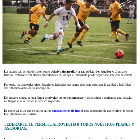
Las academias de fútbol tienen como objetivo
desarrollar la capacidad del jugador
y, al mismo
tiempo, conectarle con clubes profesionales en los que el futbolista pueda seguir adelante con su carrera.
Por ende, las academias piden jugadores federados por algún club para constatar la calidad y habilidad
del futbolista antes de su inscripción.
Del mismo modo, es una forma de
nivelar los entrenamientos
y discriminar a aspirantes que, quizás,
no tengan el nivel físico ni técnico requerido.
Es como un filtro que se aplica en los
campamentos de fútbol
para asegurarse de que el nivel de todos
los futbolistas sea similar.
FEDERARTE TE PERMITE APROVECHAR TODOS NUESTROS PLANES Y
ASESORÍAS.