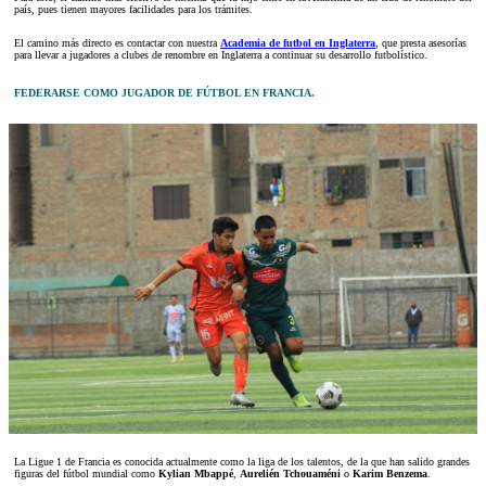
país, pues tienen mayores facilidades para los trámites.
El camino más directo es contactar con nuestra
Academia de futbol en Inglaterra
, que presta asesorías
para llevar a jugadores a clubes de renombre en Inglaterra a continuar su desarrollo futbolístico.
FEDERARSE COMO JUGADOR DE FÚTBOL EN FRANCIA.
La Ligue 1 de Francia es conocida actualmente como la liga de los talentos, de la que han salido grandes
figuras del fútbol mundial como
Kylian Mbappé
,
Aurelién Tchouaméni
o
Karim Benzema
.