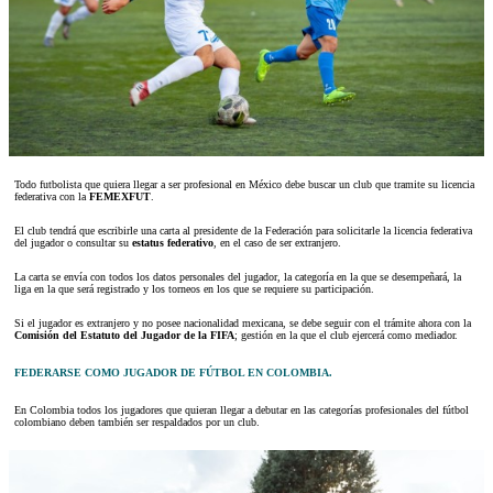
Todo futbolista que quiera llegar a ser profesional en México debe buscar un club que tramite su licencia
federativa con la
FEMEXFUT
.
El club tendrá que escribirle una carta al presidente de la Federación para solicitarle la licencia federativa
del jugador o consultar su
estatus federativo
, en el caso de ser extranjero.
La carta se envía con todos los datos personales del jugador, la categoría en la que se desempeñará, la
liga en la que será registrado y los torneos en los que se requiere su participación.
Si el jugador es extranjero y no posee nacionalidad mexicana, se debe seguir con el trámite ahora con la
Comisión del Estatuto del Jugador de la FIFA
; gestión en la que el club ejercerá como mediador.
FEDERARSE COMO JUGADOR DE FÚTBOL EN COLOMBIA.
En Colombia todos los jugadores que quieran llegar a debutar en las categorías profesionales del fútbol
colombiano deben también ser respaldados por un club.