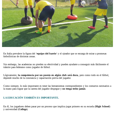
En Italia prevalece la figura del ‘
equipo del barrio
‘ y el ojeador que se encarga de mirar a promesas
futbolísticas de distintas zonas.
Sin embargo, las academias no pierden su efectividad y pueden ayudarte a conseguir más fácilmente el
trámite para federarse como jugador de fútbol.
Lógicamente,
la competencia por un puesto en algún club será dura
, pero como todo en el fútbol,
depende mucho de la constancia y capacitación previa del jugador.
Como siempre, lo más importante es tener las herramientas correspondientes y los contactos necesarios a
la mano para lograr que la carrera del jugador despegue y
no tenga techo jamás
.
LA EDUCACIÓN TAMBIÉN ES IMPORTANTE.
En él, los jugadores deben pasar por un proceso que implica jugar primero en su escuela (
High School
)
y universidad (
College
).