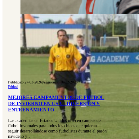
Pubblicato 27-03-2026
|
Aggiornato 16-12-2025
Fútbol
MEJORES CAMPAMENTOS DE FÚTBOL
DE INVIERNO EN USA – DIVERSIÓN Y
ENTRENAMIENTO
Las academias en Estados Unidos ofrecen campus de
fútbol invernales para todos los chicos que quieran
seguir desarrollándose como futbolistas durante el parón
navideño y…