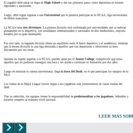
El jugador debe pasar su etapa de
High School
y dar sus primeros pasos como deportista en torneos
regionales y nacionales.
Luego, debe lograr ingresar a una
Universidad
que le permita participar en la NCAA, liga universitaria
de fútbol masculino.
La NCAA tiene
tres divisiones
. La primera división está conformada por universidades que se enfocan
plenamente en lo deportivo, con estudiantes internacionales y nacionales de alto rendimiento, mayoría
becados por su gran desempeño.
Por otro lado, la segunda división ofrece un equilibrio entre el factor deportivo y el académico; mientras
que la tercera división es una liga destinada a aquellos que son deportistas y obtuvieron su beca
únicamente por sus notas.
Quienes no logren ingresar a la NCAA, pueden optar por el
Junior College
, competición que toma
aquellos que no pudieron conseguir una beca y les ayuda a continuar su formación por dos años.
Luego de terminar tu carrera universitaria, llega
la hora del Draft
, en el que participan los equipos de la
MLS.
Los clubes de la Major League Soccer eligen a los jugadores más prometedores en varias rondas del
draft.
Tras su selección, los equipos tienen la responsabilidad de
profesionalizar a los jugadores
, federarles y
hacerles competir al máximo nivel nacional.
LEER MÁS SO