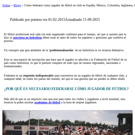
Ertheo
»
Blogs
»
Cómo federarse como jugador de fútbol en club en España, México, Colombia, Inglaterra, U
Publicado por primera vez 01-02-2015
Actualizado 11-09-2025
El fútbol profesional está cada vez más organizado conforme pasa el tiempo, así que si quieres que tu
hijo se
convierta en futbolista
debes estar al tanto de todos los papeleos y gestiones que conlleva el
proceso.
Un concepto que gira alrededor de la ‘
profesionalización
‘ de un futbolista es su licencia federativa.
Esto es una especie de inscripción que hace que el jugador se adscriba a la Federación de Fútbol de su
país como futbolista, lo que le permite competir en todo tipo de torneos regionales, nacionales e
internacionales.
Federarse es un
requisito indispensabl
e para convertirse en un jugador de fútbol de cualquier club, a
cualquier edad, en todos los países del mundo; así que es una gestión que no puedes ni debes eludir.
¿POR QUÉ ES NECESARIO FEDERARSE CÓMO JUGADOR DE FÚTBOL?
Más allá de que es un requisito sine qua non para todos los clubes y jugadores a nivel mundial; esta
licencia la piden muchas
academias de fútbol
a la hora de aceptar jugadores.