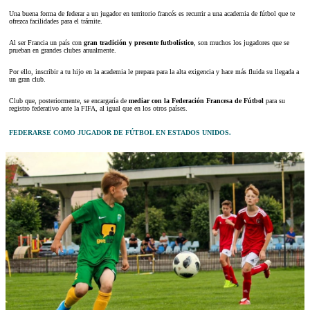
Una buena forma de federar a un jugador en territorio francés es recurrir a una academia de fútbol que te
ofrezca facilidades para el trámite.
Al ser Francia un país con
gran tradición y presente futbolístico
, son muchos los jugadores que se
prueban en grandes clubes anualmente.
Por ello, inscribir a tu hijo en la academia le prepara para la alta exigencia y hace más fluida su llegada a
un gran club.
Club que, posteriormente, se encargaría de
mediar con la Federación Francesa de Fútbol
para su
registro federativo ante la FIFA, al igual que en los otros países.
FEDERARSE COMO JUGADOR DE FÚTBOL EN ESTADOS UNIDOS.