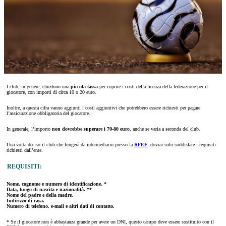
I club, in genere, chiedono una
piccola tassa
per coprire i costi della licenza della federazione per il
giocatore, con importi di circa 10 o 20 euro.
Inoltre, a questa cifra vanno aggiunti i costi aggiuntivi che potrebbero essere richiesti per pagare
l’assicurazione obbligatoria del giocatore.
In generale, l’importo
non dovrebbe superare i 70-80 euro
, anche se varia a seconda del club.
Una volta deciso il club che fungerà da intermediario presso la
RFEF
, dovrai solo soddisfare i requisiti
richiesti dall’ente.
REQUISITI:
Nome, cognome e numero di identificazione. *
Data, luogo di nascita e nazionalità. **
Nome del padre e della madre.
Indirizzo di casa.
Numero di telefono, e-mail e altri dati di contatto.
* Se il giocatore non è abbastanza grande per avere un DNI, questo campo deve essere sostituito con il