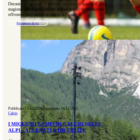
Durante le vacanze, il periodo natalizio o qualsiasi altra
stagione, prestigiosi istituti privati e club professionali
offrono i loro campi di calcio a ragazzi e…
Per saperne di più
Pubblicato 13-03-2026
|
Aggiornato 16-12-2025
Calcio
I MIGLIORI CAMPI DI CALCIO NELLE
ALPI – ALLENATI E DIVERTITI!