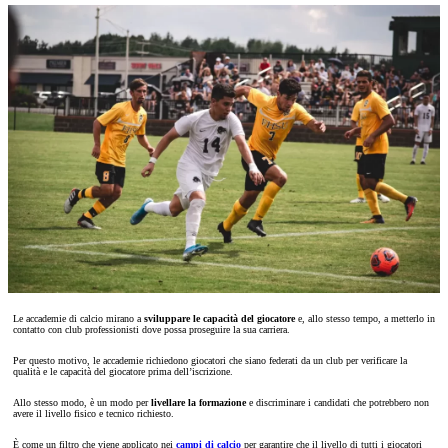
Le accademie di calcio mirano a
sviluppare le capacità del giocatore
e, allo stesso tempo, a metterlo in
contatto con club professionisti dove possa proseguire la sua carriera.
Per questo motivo, le accademie richiedono giocatori che siano federati da un club per verificare la
qualità e le capacità del giocatore prima dell’iscrizione.
Allo stesso modo, è un modo per
livellare la formazione
e discriminare i candidati che potrebbero non
avere il livello fisico e tecnico richiesto.
È come un filtro che viene applicato nei
campi di calcio
per garantire che il livello di tutti i giocatori