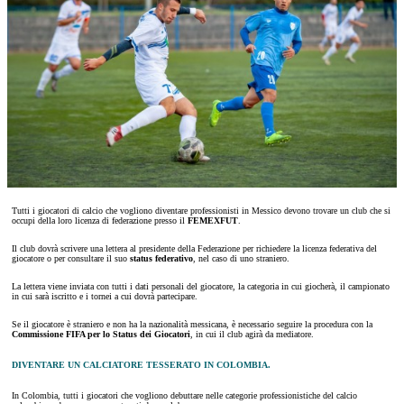
Tutti i giocatori di calcio che vogliono diventare professionisti in Messico devono trovare un club che si
occupi della loro licenza di federazione presso il
FEMEXFUT
.
Il club dovrà scrivere una lettera al presidente della Federazione per richiedere la licenza federativa del
giocatore o per consultare il suo
status federativo
, nel caso di uno straniero.
La lettera viene inviata con tutti i dati personali del giocatore, la categoria in cui giocherà, il campionato
in cui sarà iscritto e i tornei a cui dovrà partecipare.
Se il giocatore è straniero e non ha la nazionalità messicana, è necessario seguire la procedura con la
Commissione FIFA per lo Status dei Giocatori
, in cui il club agirà da mediatore.
DIVENTARE UN CALCIATORE TESSERATO IN COLOMBIA.
In Colombia, tutti i giocatori che vogliono debuttare nelle categorie professionistiche del calcio