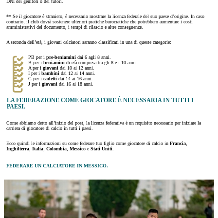
DNI dei genitori o dei tutori.
** Se il giocatore è straniero, è necessario mostrare la licenza federale del suo paese d’origine. In caso
contrario, il club dovrà sostenere ulteriori pratiche burocratiche che potrebbero aumentare i costi
amministrativi del documento, i tempi di rilascio e altre conseguenze.
A seconda dell’età, i giovani calciatori saranno classificati in una di queste categorie:
PB per i
pre-beniamini
dai 6 agli 8 anni.
B per i
beniamini
di età compresa tra gli 8 e i 10 anni.
A per i
giovani
dai 10 ai 12 anni.
I per i
bambini
dai 12 ai 14 anni.
C per i
cadetti
dai 14 ai 16 anni.
J per i
giovani
dai 16 ai 18 anni.
LA FEDERAZIONE COME GIOCATORE È NECESSARIA IN TUTTI I
PAESI.
Come abbiamo detto all’inizio del post, la licenza federativa è un requisito necessario per iniziare la
carriera di giocatore di calcio in tutti i paesi.
Ecco quindi le informazioni su come federare tuo figlio come giocatore di calcio in
Francia
,
Inghilterra
,
Italia
,
Colombia
,
Messico
e
Stati Uniti
.
FEDERARE UN CALCIATORE IN MESSICO.