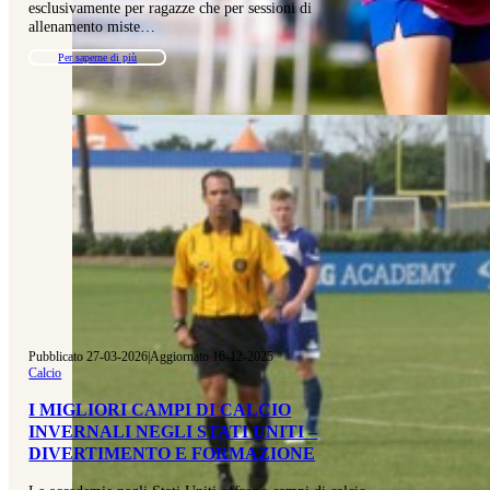
esclusivamente per ragazze che per sessioni di
allenamento miste…
Per saperne di più
Pubblicato 27-03-2026
|
Aggiornato 16-12-2025
Calcio
I MIGLIORI CAMPI DI CALCIO
INVERNALI NEGLI STATI UNITI –
DIVERTIMENTO E FORMAZIONE