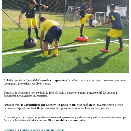
In Italia prevale la figura della
“squadra di quartiere
” e dello scout che si occupa di scovare i calciatori
promettenti provenienti da diverse zone.
Tuttavia, le accademie non perdono la loro efficacia e possono aiutarti a ottenere più facilmente i
documenti per diventare un calciatore.
Naturalmente,
la competizione per ottenere un posto in un club sarà dura
, ma come tutto il resto
del calcio, dipende molto dalla perseveranza del giocatore e dalla sua formazione precedente.
Come sempre, la cosa più importante è avere a disposizione gli strumenti giusti e i contatti necessari per
far sì che la carriera del giocatore decolli e
non abbia mai un limite
.
ANCHE LA FORMAZIONE È IMPORTANTE.