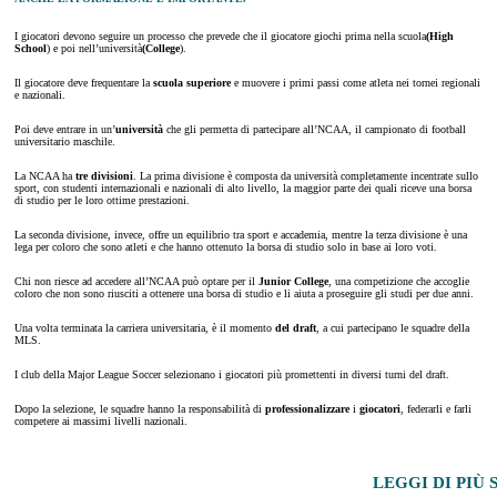
I giocatori devono seguire un processo che prevede che il giocatore giochi prima nella scuola
(High
School
) e poi nell’università
(College
).
Il giocatore deve frequentare la
scuola superiore
e muovere i primi passi come atleta nei tornei regionali
e nazionali.
Poi deve entrare in un’
università
che gli permetta di partecipare all’NCAA, il campionato di football
universitario maschile.
La NCAA ha
tre divisioni
. La prima divisione è composta da università completamente incentrate sullo
sport, con studenti internazionali e nazionali di alto livello, la maggior parte dei quali riceve una borsa
di studio per le loro ottime prestazioni.
La seconda divisione, invece, offre un equilibrio tra sport e accademia, mentre la terza divisione è una
lega per coloro che sono atleti e che hanno ottenuto la borsa di studio solo in base ai loro voti.
Chi non riesce ad accedere all’NCAA può optare per il
Junior College
, una competizione che accoglie
coloro che non sono riusciti a ottenere una borsa di studio e li aiuta a proseguire gli studi per due anni.
Una volta terminata la carriera universitaria, è il momento
del draft
, a cui partecipano le squadre della
MLS.
I club della Major League Soccer selezionano i giocatori più promettenti in diversi turni del draft.
Dopo la selezione, le squadre hanno la responsabilità di
professionalizzare
i
giocatori
, federarli e farli
competere ai massimi livelli nazionali.
LEGGI DI PIÙ 