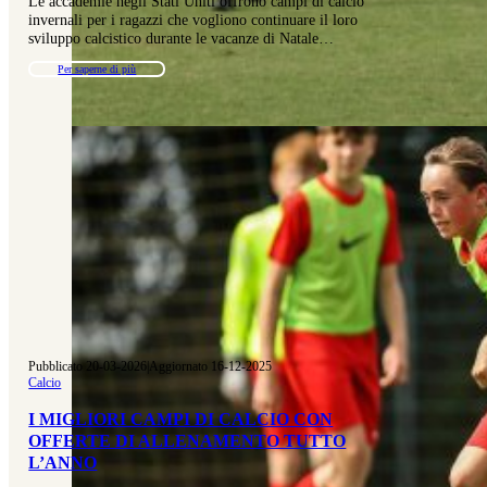
Le accademie negli Stati Uniti offrono campi di calcio
invernali per i ragazzi che vogliono continuare il loro
sviluppo calcistico durante le vacanze di Natale…
Per saperne di più
Pubblicato 20-03-2026
|
Aggiornato 16-12-2025
Calcio
I MIGLIORI CAMPI DI CALCIO CON
OFFERTE DI ALLENAMENTO TUTTO
L’ANNO