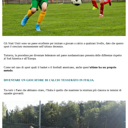
Gli Stati Uniti sono un paese eccellente per iniziare a giocare a calcio a qualsiasi livello, dato che questo
sport è cresciuto enormemente nell’ultimo decennio.
Tuttavia, la procedura per diventare federatore nel paese nordamericano presenta delle differenze rispetto
al Sud America e all’Europa.
Come nel caso di sport quali il basket e il football americano, anche quest’
ultimo ha un proprio
metodo
.
DIVENTARE UN GIOCATORE DI CALCIO TESSERATO IN ITALIA.
Tra tutti i Paesi che abbiamo citato, l’Italia è quello che mantiene la struttura più classica in termini di
squadre giovanili.