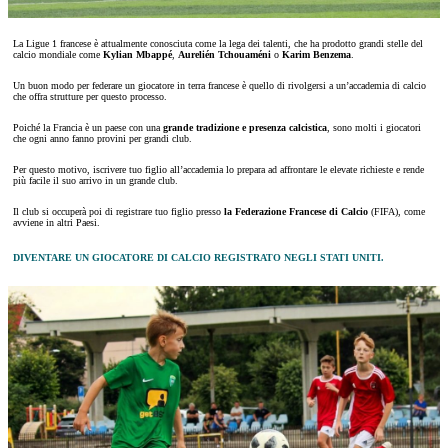
La Ligue 1 francese è attualmente conosciuta come la lega dei talenti, che ha prodotto grandi stelle del
calcio mondiale come
Kylian Mbappé
,
Aurelién Tchouaméni
o
Karim Benzema
.
Un buon modo per federare un giocatore in terra francese è quello di rivolgersi a un’accademia di calcio
che offra strutture per questo processo.
Poiché la Francia è un paese con una
grande tradizione e presenza calcistica
, sono molti i giocatori
che ogni anno fanno provini per grandi club.
Per questo motivo, iscrivere tuo figlio all’accademia lo prepara ad affrontare le elevate richieste e rende
più facile il suo arrivo in un grande club.
Il club si occuperà poi di registrare tuo figlio presso
la Federazione Francese di Calcio
(FIFA), come
avviene in altri Paesi.
DIVENTARE UN GIOCATORE DI CALCIO REGISTRATO NEGLI STATI UNITI.