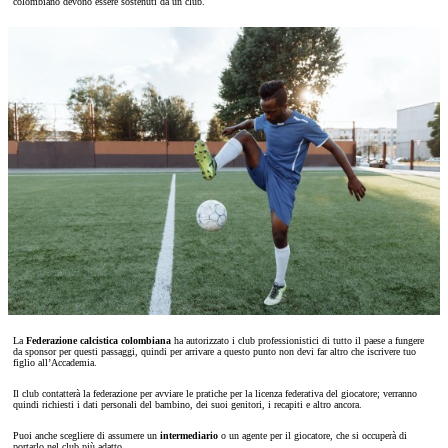
colombiano devono essere sostenuti da un club.
La
Federazione calcistica colombiana
ha autorizzato i club professionistici di tutto il paese a fungere
da sponsor per questi passaggi, quindi per arrivare a questo punto non devi far altro che iscrivere tuo
figlio all’Accademia.
Il club contatterà la federazione per avviare le pratiche per la licenza federativa del giocatore; verranno
quindi richiesti i dati personali del bambino, dei suoi genitori, i recapiti e altro ancora.
Puoi anche scegliere di assumere un
intermediario
o un agente per il giocatore, che si occuperà di
portarlo nel club più adatto.