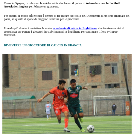
Come in Spagna, i club sono le uniche entità che hanno il potere di
intercedere con la Football
Association inglese
per federare un giocatore.
Per questo, il modo più efficace è cercare di far entrare tuo figlio nell’Accademia di un club rinomato del
paese, in quanto dispone di maggiori strutture per le procedure.
Il modo più diretto è contattare la nostra
accademia di calcio in Inghilterra
, che fornisce servizi di
consulenza per portare i giocatori in club rinomati in Inghilterra per continuare il loro sviluppo
calcistico.
DIVENTARE UN GIOCATORE DI CALCIO IN FRANCIA.