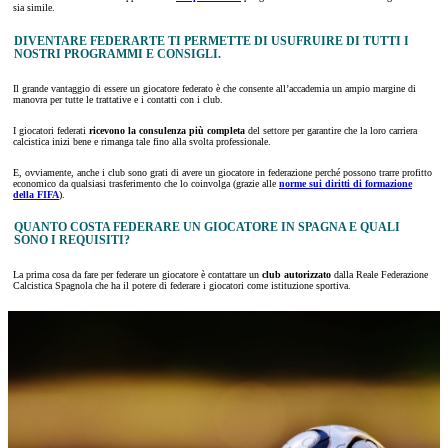
sia simile.
DIVENTARE FEDERARTE TI PERMETTE DI USUFRUIRE DI TUTTI I
NOSTRI PROGRAMMI E CONSIGLI.
Il grande vantaggio di essere un giocatore federato è che consente all’accademia un ampio margine di
manovra per tutte le trattative e i contatti con i club.
I giocatori federati
ricevono la consulenza più completa
del settore per garantire che la loro carriera
calcistica inizi bene e rimanga tale fino alla svolta professionale.
E, ovviamente, anche i club sono grati di avere un giocatore in federazione perché possono trarre profitto
economico da qualsiasi trasferimento che lo coinvolga (grazie alle
norme sui diritti di formazione
della FIFA
).
QUANTO COSTA FEDERARE UN GIOCATORE IN SPAGNA E QUALI
SONO I REQUISITI?
La prima cosa da fare per federare un giocatore è contattare un
club autorizzato
dalla Reale Federazione
Calcistica Spagnola che ha il potere di federare i giocatori come istituzione sportiva.