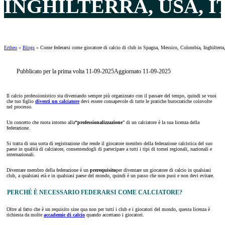
INGHILTERRA, USA, I
Ertheo
»
Blogs
»
Come federarsi come giocatore di calcio di club in Spagna, Messico, Colombia, Inghilterra,
Pubblicato per la prima volta 11-09-2025
Aggiornato 11-09-2025
Il calcio professionistico sta diventando sempre più organizzato con il passare del tempo, quindi se vuoi
che tuo figlio
diventi un calciatore
devi essere consapevole di tutte le pratiche burocratiche coinvolte
nel processo.
Un concetto che ruota intorno alla
“professionalizzazione
” di un calciatore è la sua licenza della
federazione.
Si tratta di una sorta di registrazione che rende il giocatore membro della federazione calcistica del suo
paese in qualità di calciatore, consentendogli di partecipare a tutti i tipi di tornei regionali, nazionali e
internazionali.
Diventare membro della federazione è un
prerequisito
per diventare un giocatore di calcio in qualsiasi
club, a qualsiasi età e in qualsiasi paese del mondo, quindi è un passo che non puoi e non devi evitare.
PERCHÉ È NECESSARIO FEDERARSI COME CALCIATORE?
Oltre al fatto che è un requisito sine qua non per tutti i club e i giocatori del mondo, questa licenza è
richiesta da molte
accademie di calcio
quando accettano i giocatori.