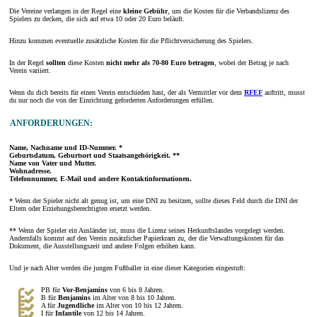
Die Vereine verlangen in der Regel eine
kleine Gebühr
, um die Kosten für die Verbandslizenz des
Spielers zu decken, die sich auf etwa 10 oder 20 Euro beläuft.
Hinzu kommen eventuelle zusätzliche Kosten für die Pflichtversicherung des Spielers.
In der Regel
sollten
diese Kosten
nicht mehr als 70-80 Euro betragen
, wobei der Betrag je nach
Verein variiert.
Wenn du dich bereits für einen Verein entschieden hast, der als Vermittler vor dem
RFEF
auftritt, musst
du nur noch die von der Einrichtung geforderten Anforderungen erfüllen.
ANFORDERUNGEN:
Name, Nachname und ID-Nummer. *
Geburtsdatum, Geburtsort und Staatsangehörigkeit. **
Name von Vater und Mutter.
Wohnadresse.
Telefonnummer, E-Mail und andere Kontaktinformationen.
* Wenn der Spieler nicht alt genug ist, um eine DNI zu besitzen, sollte dieses Feld durch die DNI der
Eltern oder Erziehungsberechtigten ersetzt werden.
** Wenn der Spieler ein Ausländer ist, muss die Lizenz seines Herkunftslandes vorgelegt werden.
Andernfalls kommt auf den Verein zusätzlicher Papierkram zu, der die Verwaltungskosten für das
Dokument, die Ausstellungszeit und andere Folgen erhöhen kann.
Und je nach Alter werden die jungen Fußballer in eine dieser Kategorien eingestuft:
PB für
Vor-Benjamins
von 6 bis 8 Jahren.
B für
Benjamins
im Alter von 8 bis 10 Jahren.
A für
Jugendliche
im Alter von 10 bis 12 Jahren.
I für
Infantile
von 12 bis 14 Jahren.