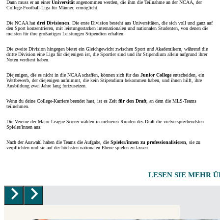
Dann muss er an einer
Universität
angenommen werden, die ihm die Teilnahme an der NCAA, der
College-Football-Liga für Männer, ermöglicht.
Die NCAA hat
drei Divisionen
. Die erste Division besteht aus Universitäten, die sich voll und ganz auf
den Sport konzentrieren, mit leistungsstarken internationalen und nationalen Studenten, von denen die
meisten für ihre großartigen Leistungen Stipendien erhalten.
Die zweite Division hingegen bietet ein Gleichgewicht zwischen Sport und Akademikern, während die
dritte Division eine Liga für diejenigen ist, die Sportler sind und ihr Stipendium allein aufgrund ihrer
Noten verdient haben.
Diejenigen, die es nicht in die NCAA schaffen, können sich für das
Junior College
entscheiden, ein
Wettbewerb, der diejenigen aufnimmt, die kein Stipendium bekommen haben, und ihnen hilft, ihre
Ausbildung zwei Jahre lang fortzusetzen.
Wenn du deine College-Karriere beendet hast, ist es Zeit
für den Draft
, an dem die MLS-Teams
teilnehmen.
Die Vereine der Major League Soccer wählen in mehreren Runden des Draft die vielversprechendsten
Spieler/innen aus.
Nach der Auswahl haben die Teams die Aufgabe, die
Spieler/innen zu professionalisieren
, sie zu
verpflichten und sie auf der höchsten nationalen Ebene spielen zu lassen.
LESEN SIE MEHR 