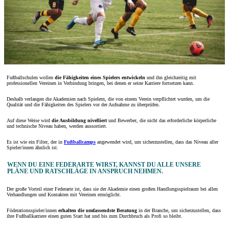
Fußballschulen wollen
die Fähigkeiten eines Spielers entwickeln
und ihn gleichzeitig mit
professionellen Vereinen in Verbindung bringen, bei denen er seine Karriere fortsetzen kann.
Deshalb verlangen die Akademien nach Spielern, die von einem Verein verpflichtet wurden, um die
Qualität und die Fähigkeiten des Spielers vor der Aufnahme zu überprüfen.
Auf diese Weise wird
die Ausbildung nivelliert
und Bewerber, die nicht das erforderliche körperliche
und technische Niveau haben, werden aussortiert.
Es ist wie ein Filter, der in
Fußballcamps
angewendet wird, um sicherzustellen, dass das Niveau aller
Spieler/innen ähnlich ist.
WENN DU EINE FEDERARTE WIRST, KANNST DU ALLE UNSERE
PLÄNE UND RATSCHLÄGE IN ANSPRUCH NEHMEN.
Der große Vorteil einer Federarte ist, dass sie der Akademie einen großen Handlungsspielraum bei allen
Verhandlungen und Kontakten mit Vereinen ermöglicht.
Föderationsspieler/innen
erhalten die umfassendste Beratung
in der Branche, um sicherzustellen, dass
ihre Fußballkarriere einen guten Start hat und bis zum Durchbruch als Profi so bleibt.