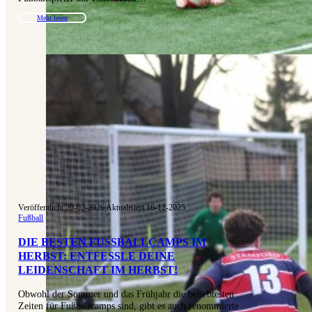
Mehr lesen
Veröffentlicht 20-02-2026
|
Aktualisiert 16-12-2025
Fußball
DIE BESTEN FUSSBALLCAMPS IM H
ERBST: ENTFESSLE DEINE L
EIDENSCHAFT IM HERBST!
Obwohl der Sommer und das Frühjahr die beliebtesten
Zeiten für Fußballcamps sind, gibt es auch renommierte