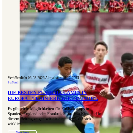
Veröffentlicht 06-03-2026
|
Aktualisiert 16-12-2025
Fußball
DIE BESTEN FUSSBALLCAMPS IN E
UROPA – TRAINIERE WIE EIN PROFI.
Es gibt viele Möglichkeiten für Fußballcamps in
Spanien, England oder Frankreich für dein Kind und in
diesem Beitrag zeigen wir dir diejenigen, die sich
wirklich…
Mehr lesen