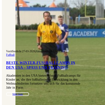
Veröffentlicht 27-03-2026
|
Aktualisiert 16-12-2025
Fußball
BESTE WINTER-FUSSBALLCAMPS IN D
EN USA – SPASS UND TRAINING
Akademien in den USA bieten Winter-Fußballcamps für
Kinder an, die ihre fußballerische Entwicklung in den
Weihnachtsferien fortsetzen und sich für das kommende
Jahr in Form…
Mehr lesen