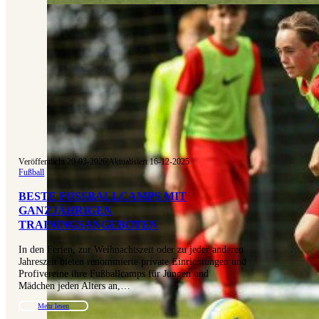
Veröffentlicht 20-03-2026
|
Aktualisiert 16-12-2025
Fußball
BESTE FUSSBALLCAMPS MIT G
ANZJÄHRIGEN T
RAININGSANGEBOTEN
In den Ferien, zur Weihnachtszeit oder zu jeder anderen
Jahreszeit bieten renommierte private Einrichtungen und
Profivereine ihre Fußballcamps für Jungen und
Mädchen jeden Alters an,…
Mehr lesen