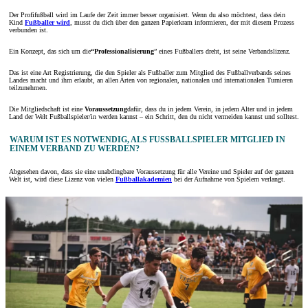
Der Profifußball wird im Laufe der Zeit immer besser organisiert. Wenn du also möchtest, dass dein
Kind
Fußballer wird
, musst du dich über den ganzen Papierkram informieren, der mit diesem Prozess
verbunden ist.
Ein Konzept, das sich um die
“Professionalisierung
” eines Fußballers dreht, ist seine Verbandslizenz.
Das ist eine Art Registrierung, die den Spieler als Fußballer zum Mitglied des Fußballverbands seines
Landes macht und ihm erlaubt, an allen Arten von regionalen, nationalen und internationalen Turnieren
teilzunehmen.
Die Mitgliedschaft ist eine
Voraussetzung
dafür, dass du in jedem Verein, in jedem Alter und in jedem
Land der Welt Fußballspieler/in werden kannst – ein Schritt, den du nicht vermeiden kannst und solltest.
WARUM IST ES NOTWENDIG, ALS FUSSBALLSPIELER MITGLIED IN E
INEM VERBAND ZU WERDEN?
Abgesehen davon, dass sie eine unabdingbare Voraussetzung für alle Vereine und Spieler auf der ganzen
Welt ist, wird diese Lizenz von vielen
Fußballakademien
bei der Aufnahme von Spielern verlangt.