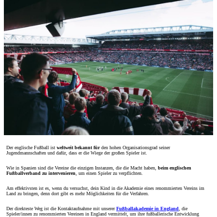
Der englische Fußball ist
weltweit bekannt für
den hohen Organisationsgrad seiner
Jugendmannschaften und dafür, dass er die Wiege der großen Spieler ist.
Wie in Spanien sind die Vereine die einzigen Instanzen, die die Macht haben,
beim englischen
Fußballverband zu intervenieren
, um einen Spieler zu verpflichten.
Am effektivsten ist es, wenn du versuchst, dein Kind in die Akademie eines renommierten Vereins im
Land zu bringen, denn dort gibt es mehr Möglichkeiten für die Verfahren.
Der direkteste Weg ist die Kontaktaufnahme mit unserer
Fußballakademie in England
, die
Spieler/innen zu renommierten Vereinen in England vermittelt, um ihre fußballerische Entwicklung