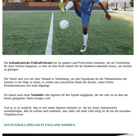
Der
kolumbianische Fußballverband
hat im ganzen Land Profivereine lizenziert, die als Unterstützer
für diese Schritte fungieren, so dass du dein Kind einfach bei der Akademie anmelden musst, um dorthin
zu gelangen.
Der Verein setzt sich mit dem Verband in Verbindung, um den Papierkram für die Verbandslizenz des
Spielers in die Wege zu leiten; es werden also persönliche Daten des Kindes, seiner Eltern,
Kontaktnummern und mehr abgefragt.
Du kannst auch einen
Vermittler
oder Agenten für den Spieler engagieren, der ihn oder sie zu dem am
besten geeigneten Verein bringen wird.
Und ja, es ist möglich, dass es mit einem Agenten einfacher ist, ihn bei einem Spitzenverein
unterzubringen, aber du solltest auch bedenken, dass dafür viel mehr Geld nötig ist als bei der normalen
Vorgehensweise.
EIN FUSSBALLSPIELER IN ENGLAND WERDEN.