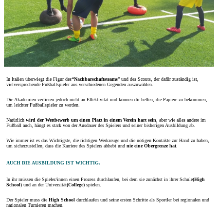
In Italien überwiegt die Figur des
“Nachbarschaftsteams
” und des Scouts, der dafür zuständig ist,
vielversprechende Fußballspieler aus verschiedenen Gegenden auszuwählen.
Die Akademien verlieren jedoch nicht an Effektivität und können dir helfen, die Papiere zu bekommen,
um leichter Fußballspieler zu werden.
Natürlich
wird der Wettbewerb um einen Platz in einem Verein hart sein
, aber wie alles andere im
Fußball auch, hängt es stark von der Ausdauer des Spielers und seiner bisherigen Ausbildung ab.
Wie immer ist es das Wichtigste, die richtigen Werkzeuge und die nötigen Kontakte zur Hand zu haben,
um sicherzustellen, dass die Karriere des Spielers abhebt und
nie eine Obergrenze hat
.
AUCH DIE AUSBILDUNG IST WICHTIG.
In ihr müssen die Spieler/innen einen Prozess durchlaufen, bei dem sie zunächst in ihrer Schule
(High
School
) und an der Universität
(College
) spielen.
Der Spieler muss die
High School
durchlaufen und seine ersten Schritte als Sportler bei regionalen und
nationalen Turnieren machen.