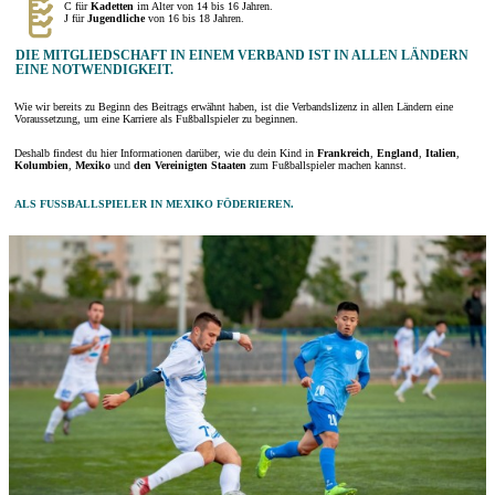
C für
Kadetten
im Alter von 14 bis 16 Jahren.
J für
Jugendliche
von 16 bis 18 Jahren.
DIE MITGLIEDSCHAFT IN EINEM VERBAND IST IN ALLEN LÄNDERN
EINE NOTWENDIGKEIT.
Wie wir bereits zu Beginn des Beitrags erwähnt haben, ist die Verbandslizenz in allen Ländern eine
Voraussetzung, um eine Karriere als Fußballspieler zu beginnen.
Deshalb findest du hier Informationen darüber, wie du dein Kind in
Frankreich
,
England
,
Italien
,
Kolumbien
,
Mexiko
und
den Vereinigten Staaten
zum Fußballspieler machen kannst.
ALS FUSSBALLSPIELER IN MEXIKO FÖDERIEREN.