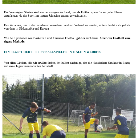
Die Vereinigten Staaten sind ein hervorragendes Land, um als Fußballspieler/in auf jeder Ebene
anzufangen, da der Sport im letzten Jahrzehnt enorm gewachsen ist.
Das Verfahren, um in dem nordamerikanischen Land ein Verband zu werden, unterscheidet sich jedoch
von dem in Südamerika und Europa.
Wie bei Sportarten wie Basketball und American Football
gibt es
auch beim
American Football eine
eigene Methode
.
EIN REGISTRIERTER FUSSBALLSPIELER IN ITALIEN WERDEN.
Von allen Ländern, die wir erwähnt haben, ist Italien dasjenige, das die klassischste Struktur in Bezug
auf seine Jugendmannschaften beibehält.