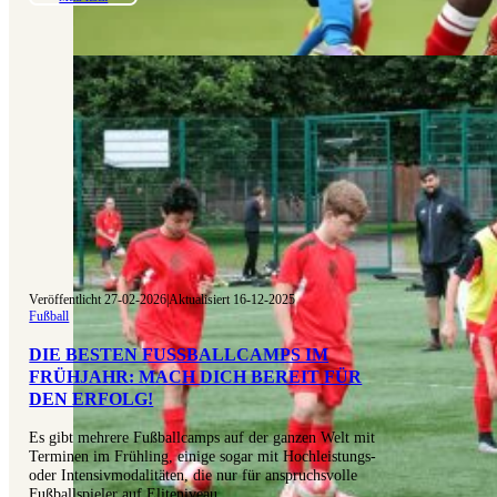
Veröffentlicht 27-02-2026
|
Aktualisiert 16-12-2025
Fußball
DIE BESTEN FUSSBALLCAMPS IM F
RÜHJAHR: MACH DICH BEREIT FÜR D
EN ERFOLG!
Es gibt mehrere Fußballcamps auf der ganzen Welt mit
Terminen im Frühling, einige sogar mit Hochleistungs-
oder Intensivmodalitäten, die nur für anspruchsvolle
Fußballspieler auf Eliteniveau…