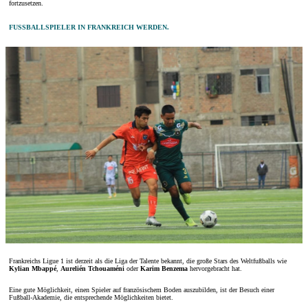
fortzusetzen.
FUSSBALLSPIELER IN FRANKREICH WERDEN.
Frankreichs Ligue 1 ist derzeit als die Liga der Talente bekannt, die große Stars des Weltfußballs wie
Kylian Mbappé
,
Aurelién Tchouaméni
oder
Karim Benzema
hervorgebracht hat.
Eine gute Möglichkeit, einen Spieler auf französischem Boden auszubilden, ist der Besuch einer
Fußball-Akademie, die entsprechende Möglichkeiten bietet.