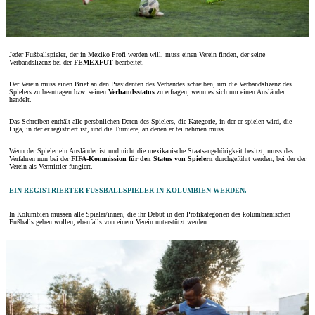
Jeder Fußballspieler, der in Mexiko Profi werden will, muss einen Verein finden, der seine
Verbandslizenz bei der
FEMEXFUT
bearbeitet.
Der Verein muss einen Brief an den Präsidenten des Verbandes schreiben, um die Verbandslizenz des
Spielers zu beantragen bzw. seinen
Verbandsstatus
zu erfragen, wenn es sich um einen Ausländer
handelt.
Das Schreiben enthält alle persönlichen Daten des Spielers, die Kategorie, in der er spielen wird, die
Liga, in der er registriert ist, und die Turniere, an denen er teilnehmen muss.
Wenn der Spieler ein Ausländer ist und nicht die mexikanische Staatsangehörigkeit besitzt, muss das
Verfahren nun bei der
FIFA-Kommission für den Status von Spielern
durchgeführt werden, bei der der
Verein als Vermittler fungiert.
EIN REGISTRIERTER FUSSBALLSPIELER IN KOLUMBIEN WERDEN.
In Kolumbien müssen alle Spieler/innen, die ihr Debüt in den Profikategorien des kolumbianischen
Fußballs geben wollen, ebenfalls von einem Verein unterstützt werden.