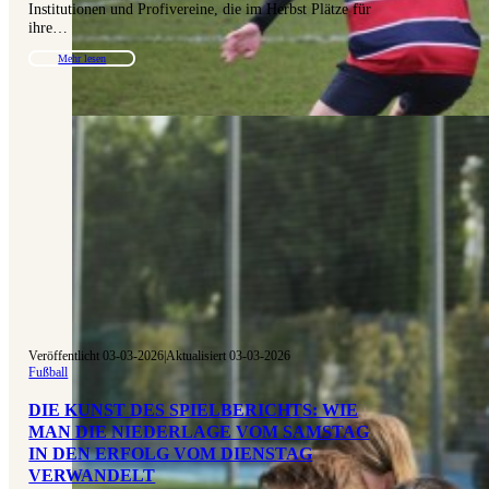
Institutionen und Profivereine, die im Herbst Plätze für
ihre…
Mehr lesen
Veröffentlicht 03-03-2026
|
Aktualisiert 03-03-2026
Fußball
DIE KUNST DES SPIELBERICHTS: WIE
MAN DIE NIEDERLAGE VOM SAMSTAG
IN DEN ERFOLG VOM DIENSTAG
VERWANDELT