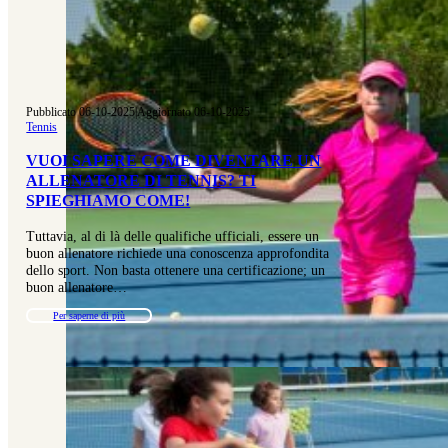
Pubblicato 06-10-2025
|
Aggiornato 06-10-2025
Tennis
VUOI SAPERE COME DIVENTARE UN
ALLENATORE DI TENNIS? TI
SPIEGHIAMO COME!
Tuttavia, al di là delle qualifiche ufficiali, essere un
buon allenatore richiede una conoscenza approfondita
dello sport. Non basta ottenere una certificazione; un
buon allenatore…
Per saperne di più