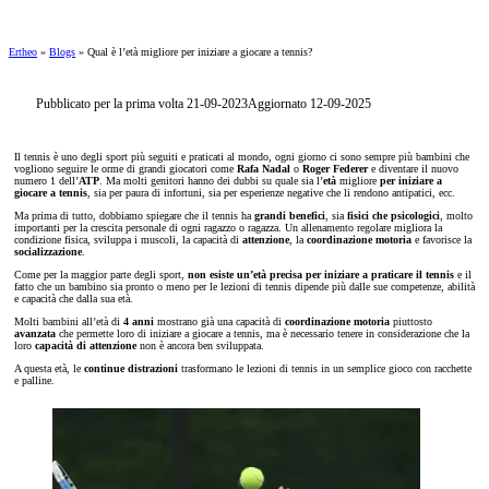
Ertheo
»
Blogs
»
Qual è l’età migliore per iniziare a giocare a tennis?
Pubblicato per la prima volta 21-09-2023
Aggiornato 12-09-2025
Il tennis è uno degli sport più seguiti e praticati al mondo, ogni giorno ci sono sempre più bambini che
vogliono seguire le orme di grandi giocatori come
Rafa Nadal
o
Roger Federer
e diventare il nuovo
numero 1 dell’
ATP
. Ma molti genitori hanno dei dubbi su quale sia l’
età
migliore
per iniziare a
giocare a tennis
, sia per paura di infortuni, sia per esperienze negative che li rendono antipatici, ecc.
Ma prima di tutto, dobbiamo spiegare che il tennis ha
grandi benefici
, sia
fisici che psicologici
, molto
importanti per la crescita personale di ogni ragazzo o ragazza. Un allenamento regolare migliora la
condizione fisica, sviluppa i muscoli, la capacità di
attenzione
, la
coordinazione motoria
e favorisce la
socializzazione
.
Come per la maggior parte degli sport,
non esiste un’età precisa per iniziare a praticare il tennis
e il
fatto che un bambino sia pronto o meno per le lezioni di tennis dipende più dalle sue competenze, abilità
e capacità che dalla sua età.
Molti bambini all’età di
4 anni
mostrano già una capacità di
coordinazione motoria
piuttosto
avanzata
che permette loro di iniziare a giocare a tennis, ma è necessario tenere in considerazione che la
loro
capacità di attenzione
non è ancora ben sviluppata.
A questa età, le
continue distrazioni
trasformano le lezioni di tennis in un semplice gioco con racchette
e palline.