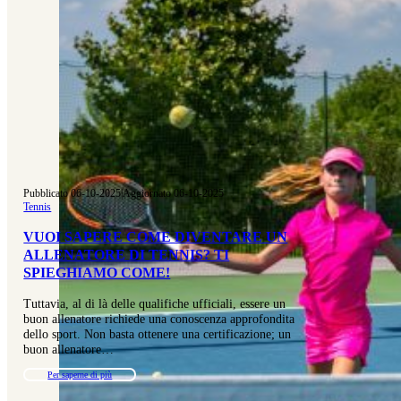
Pubblicato 06-10-2025
|
Aggiornato 06-10-2025
Tennis
VUOI SAPERE COME DIVENTARE UN
ALLENATORE DI TENNIS? TI
SPIEGHIAMO COME!
Tuttavia, al di là delle qualifiche ufficiali, essere un
buon allenatore richiede una conoscenza approfondita
dello sport. Non basta ottenere una certificazione; un
buon allenatore…
Per saperne di più