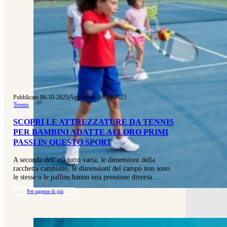
Pubblicato 06-10-2025
|
Aggiornato 06-10-2025
Tennis
SCOPRI LE ATTREZZATURE DA TENNIS
PER BAMBINI ADATTE AI LORO PRIMI
PASSI IN QUESTO SPORT
A seconda dell’età tutto varia, le dimensioni della
racchetta cambiano, le dimensioni del campo non sono
le stesse o le palline hanno una pressione diversa.…
Per saperne di più