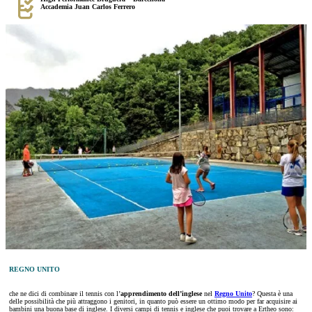
Accademia Juan Carlos Ferrero
REGNO UNITO
che ne dici di combinare il tennis con l’
apprendimento dell’inglese
nel
Regno Unito
? Questa è una
delle possibilità che più attraggono i genitori, in quanto può essere un ottimo modo per far acquisire ai
bambini una buona base di inglese. I diversi campi di tennis e inglese che puoi trovare a Ertheo sono: