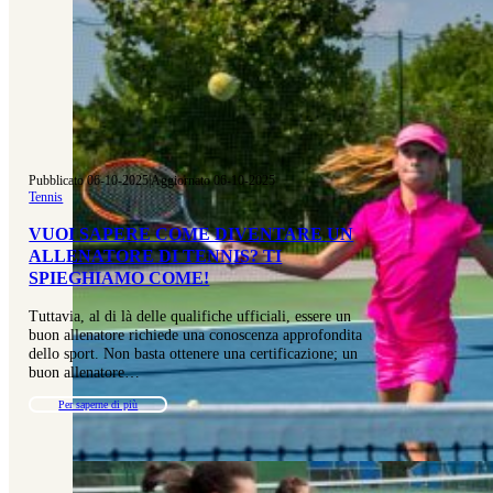
Pubblicato 06-10-2025
|
Aggiornato 06-10-2025
Tennis
VUOI SAPERE COME DIVENTARE UN
ALLENATORE DI TENNIS? TI
SPIEGHIAMO COME!
Tuttavia, al di là delle qualifiche ufficiali, essere un
buon allenatore richiede una conoscenza approfondita
dello sport. Non basta ottenere una certificazione; un
buon allenatore…
Per saperne di più