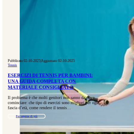
Pubblicato 02-10-2025
|
Aggiornato 02-10-2025
Tennis
ESERCIZI DI TENNIS PER BAMBINI:
UNA GUIDA COMPLETA CON
MATERIALE CONSIGLIATO
Il problema è che molti genitori non sanno da dove
cominciare: che tipo di esercizi sono migliori per ogni
fascia d’età, come rendere il tennis…
Per saperne di più