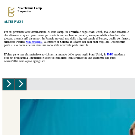
Nike Tennis Camp
Exsportise
ALTRI PAESI
Per chi preferisce altre destinazioni, ci sono campi in
Francia
e negli
Stati Uniti
, ma le due accademie
che abbiamo in questi paesi sono per studenti con un livello più alto, sono più adatte a bambini che
giocano a tennis già da un po’. In Francia troverai una delle migliori scuole d’Europa, quella del famoso
allenatore Patrick
Mouratoglou
, allenatore di
Serena Williams
nei suoi anni migliori. L’accademia
porta il suo nome e le sue strutture sono state rinnovate pochi mesi fa.
D’altra parte, per chi preferisce avvicinarsi al mondo dello sport negli
Stati Uniti
, la
IMG
Academy
offre un programma linguistico e sportivo completo, con strutture di una grandezza che quasi
nessun’altra scuola può eguagliare.