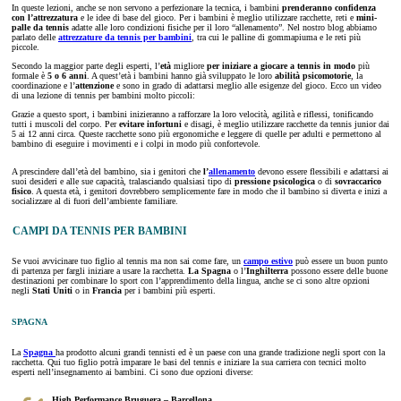
In queste lezioni, anche se non servono a perfezionare la tecnica, i bambini
prenderanno confidenza
con l’attrezzatura
e le idee di base del gioco. Per i bambini è meglio utilizzare racchette, reti e
mini-
palle da tennis
adatte alle loro condizioni fisiche per il loro “allenamento”. Nel nostro blog abbiamo
parlato delle
attrezzature da tennis per bambini
, tra cui le palline di gommapiuma e le reti più
piccole.
Secondo la maggior parte degli esperti, l’
età
migliore
per iniziare a giocare a tennis in modo
più
formale è
5 o 6 anni
. A quest’età i bambini hanno già sviluppato le loro
abilità psicomotorie
, la
coordinazione e l’
attenzione
e sono in grado di adattarsi meglio alle esigenze del gioco. Ecco un video
di una lezione di tennis per bambini molto piccoli:
Grazie a questo sport, i bambini inizieranno a rafforzare la loro velocità, agilità e riflessi, tonificando
tutti i muscoli del corpo. Per
evitare infortuni
e disagi, è meglio utilizzare racchette da tennis junior dai
5 ai 12 anni circa. Queste racchette sono più ergonomiche e leggere di quelle per adulti e permettono al
bambino di eseguire i movimenti e i colpi in modo più confortevole.
A prescindere dall’età del bambino, sia i genitori che
l’
allenamento
devono essere flessibili e adattarsi ai
suoi desideri e alle sue capacità, tralasciando qualsiasi tipo di
pressione psicologica
o di
sovraccarico
fisico
. A questa età, i genitori dovrebbero semplicemente fare in modo che il bambino si diverta e inizi a
socializzare al di fuori dell’ambiente familiare.
CAMPI DA TENNIS PER BAMBINI
Se vuoi avvicinare tuo figlio al tennis ma non sai come fare, un
campo estivo
può essere un buon punto
di partenza per fargli iniziare a usare la racchetta.
La Spagna
o l’
Inghilterra
possono essere delle buone
destinazioni per combinare lo sport con l’apprendimento della lingua, anche se ci sono altre opzioni
negli
Stati Uniti
o in
Francia
per i bambini più esperti.
SPAGNA
La
Spagna
ha prodotto alcuni grandi tennisti ed è un paese con una grande tradizione negli sport con la
racchetta. Qui tuo figlio potrà imparare le basi del tennis e iniziare la sua carriera con tecnici molto
esperti nell’insegnamento ai bambini. Ci sono due opzioni diverse:
High Performance Bruguera – Barcellona