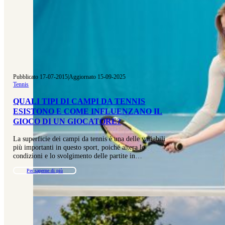
Pubblicato 17-07-2015
|
Aggiornato 15-09-2025
Tennis
QUALI TIPI DI CAMPI DA TENNIS
ESISTONO E COME INFLUENZANO IL
GIOCO DI UN GIOCATORE?
La superficie dei campi da tennis è una delle variabili
più importanti in questo sport, poiché altera le
condizioni e lo svolgimento delle partite in…
Per saperne di più