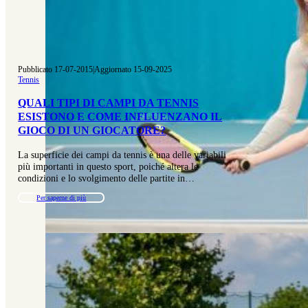
Pubblicato 17-07-2015
|
Aggiornato 15-09-2025
Tennis
QUALI TIPI DI CAMPI DA TENNIS
ESISTONO E COME INFLUENZANO IL
GIOCO DI UN GIOCATORE?
La superficie dei campi da tennis è una delle variabili
più importanti in questo sport, poiché altera le
condizioni e lo svolgimento delle partite in…
Per saperne di più