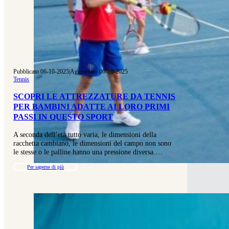
Pubblicato 06-10-2025
|
Aggiornato 06-10-2025
Tennis
SCOPRI LE ATTREZZATURE DA TENNIS
PER BAMBINI ADATTE AI LORO PRIMI
PASSI IN QUESTO SPORT
A seconda dell’età tutto varia, le dimensioni della
racchetta cambiano, le dimensioni del campo non sono
le stesse o le palline hanno una pressione diversa.…
Per saperne di più