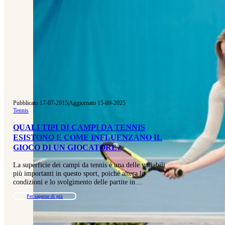
Pubblicato 17-07-2015
|
Aggiornato 15-09-2025
Tennis
QUALI TIPI DI CAMPI DA TENNIS
ESISTONO E COME INFLUENZANO IL
GIOCO DI UN GIOCATORE?
La superficie dei campi da tennis è una delle variabili
più importanti in questo sport, poiché altera le
condizioni e lo svolgimento delle partite in…
Per saperne di più