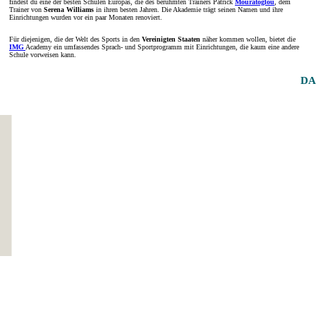
findest du eine der besten Schulen Europas, die des berühmten Trainers Patrick
Mouratoglou
, dem
Trainer von
Serena Williams
in ihren besten Jahren. Die Akademie trägt seinen Namen und ihre
Einrichtungen wurden vor ein paar Monaten renoviert.
Für diejenigen, die der Welt des Sports in den
Vereinigten Staaten
näher kommen wollen, bietet die
IMG
Academy ein umfassendes Sprach- und Sportprogramm mit Einrichtungen, die kaum eine andere
Schule vorweisen kann.
DA