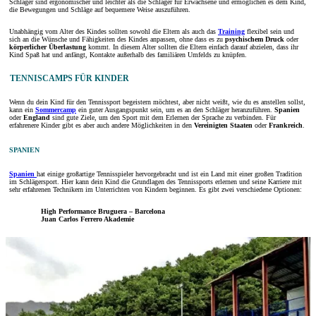
Schläger sind ergonomischer und leichter als die Schläger für Erwachsene und ermöglichen es dem Kind,
die Bewegungen und Schläge auf bequemere Weise auszuführen.
Unabhängig vom Alter des Kindes sollten sowohl die Eltern als auch das
Training
flexibel sein und
sich an die Wünsche und Fähigkeiten des Kindes anpassen, ohne dass es zu
psychischem Druck
oder
körperlicher Überlastung
kommt. In diesem Alter sollten die Eltern einfach darauf abzielen, dass ihr
Kind Spaß hat und anfängt, Kontakte außerhalb des familiären Umfelds zu knüpfen.
TENNISCAMPS FÜR KINDER
Wenn du dein Kind für den Tennissport begeistern möchtest, aber nicht weißt, wie du es anstellen sollst,
kann ein
Sommercamp
ein guter Ausgangspunkt sein, um es an den Schläger heranzuführen.
Spanien
oder
England
sind gute Ziele, um den Sport mit dem Erlernen der Sprache zu verbinden. Für
erfahrenere Kinder gibt es aber auch andere Möglichkeiten in den
Vereinigten Staaten
oder
Frankreich
.
SPANIEN
Spanien
hat einige großartige Tennisspieler hervorgebracht und ist ein Land mit einer großen Tradition
im Schlägersport. Hier kann dein Kind die Grundlagen des Tennissports erlernen und seine Karriere mit
sehr erfahrenen Technikern im Unterrichten von Kindern beginnen. Es gibt zwei verschiedene Optionen:
High Performance Bruguera – Barcelona
Juan Carlos Ferrero Akademie