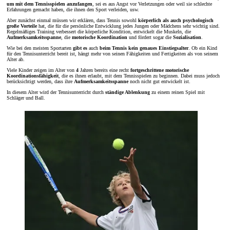
um mit dem Tennisspielen anzufangen
, sei es aus Angst vor Verletzungen oder weil sie schlechte
Erfahrungen gemacht haben, die ihnen den Sport verleiden, usw.
Aber zunächst einmal müssen wir erklären, dass Tennis sowohl
körperlich als auch psychologisch
große Vorteile
hat, die für die persönliche Entwicklung jedes Jungen oder Mädchens sehr wichtig sind.
Regelmäßiges Training verbessert die körperliche Kondition, entwickelt die Muskeln, die
Aufmerksamkeitsspanne
, die
motorische Koordination
und fördert sogar die
Sozialisation
.
Wie bei den meisten Sportarten
gibt es
auch
beim Tennis kein genaues Einstiegsalter
. Ob ein Kind
für den Tennisunterricht bereit ist, hängt mehr von seinen Fähigkeiten und Fertigkeiten als von seinem
Alter ab.
Viele Kinder zeigen im Alter von
4
Jahren bereits eine recht
fortgeschrittene
motorische
Koordinationsfähigkeit
, die es ihnen erlaubt, mit dem Tennisspielen zu beginnen. Dabei muss jedoch
berücksichtigt werden, dass ihre
Aufmerksamkeitsspanne
noch nicht gut entwickelt ist.
In diesem Alter wird der Tennisunterricht durch
ständige Ablenkung
zu einem reinen Spiel mit
Schläger und Ball.