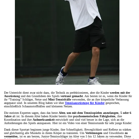
Der Unterricht dient zwar nicht dazu, die Technik zu perfektionieren, aber die Kinder
werden mit der
Ausrüstung
und den Grundideen des Spiels
vertraut gemacht
. Am besten ist es, wenn die Kinder für
ihr “Training” Schläger, Netze und
Mini-Tennisbälle
verwenden, die an ihre körperliche Verfassung
angepasst sind. In unserem Blog haben wir über
Tennisausrüstung für Kinder
gesprochen,
einschließlich Schaumstoffbällen und kleineren Netzen.
Die meisten Experten sagen, dass das beste
Alter, um mit dem Tennisspielen anzufangen
,
5 oder 6
Jahre
alt ist. In diesem Alter haben Kinder bereits ihre
psychomotorischen Fähigkeiten
, ihre
Koordination und ihre
Aufmerksamkeit
entwickelt und sind viel besser in der Lage, sich an die
Anforderungen des Spiels anzupassen. Hier ist ein Video von einer Tennisstunde für sehr junge Kinder:
Dank dieser Sportart beginnen junge Kinder, ihre Schnelligkeit, Beweglichkeit und Reflexe zu stärken
und gleichzeitig alle Muskeln in ihrem Körper zu trainieren. Um
Verletzungen
und Unwohlsein
zu
vermeiden
, ist es am besten, Junior-Tennisschläger im Alter von 5 bis 12 Jahren zu verwenden. Diese