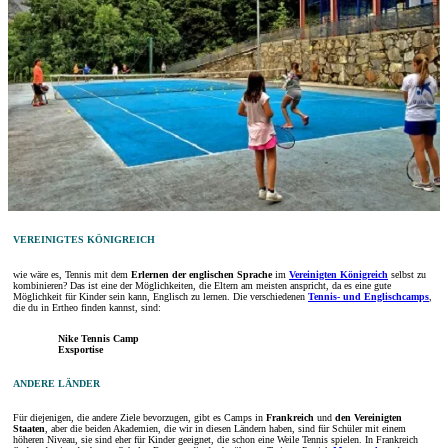
VEREINIGTES KÖNIGREICH
wie wäre es, Tennis mit dem
Erlernen der englischen Sprache
im
Vereinigten Königreich
selbst zu
kombinieren? Das ist eine der Möglichkeiten, die Eltern am meisten anspricht, da es eine gute
Möglichkeit für Kinder sein kann, Englisch zu lernen. Die verschiedenen
Tennis- und Englischcamps
,
die du in Ertheo finden kannst, sind:
Nike Tennis Camp
Exsportise
ANDERE LÄNDER
Für diejenigen, die andere Ziele bevorzugen, gibt es Camps in
Frankreich
und
den Vereinigten
Staaten
, aber die beiden Akademien, die wir in diesen Ländern haben, sind für Schüler mit einem
höheren Niveau, sie sind eher für Kinder geeignet, die schon eine Weile Tennis spielen. In Frankreich