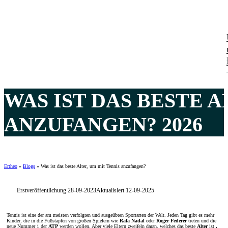
WAS IST DAS BESTE A
ANZUFANGEN? 2026
Ertheo
»
Blogs
»
Was ist das beste Alter, um mit Tennis anzufangen?
Erstveröffentlichung 28-09-2023
Aktualisiert 12-09-2025
Tennis ist eine der am meisten verfolgten und ausgeübten Sportarten der Welt. Jeden Tag gibt es mehr
Kinder, die in die Fußstapfen von großen Spielern wie
Rafa Nadal
oder
Roger Federer
treten und die
neue Nummer 1 der
ATP
werden wollen. Aber viele Eltern zweifeln daran, welches das beste
Alter
ist
,