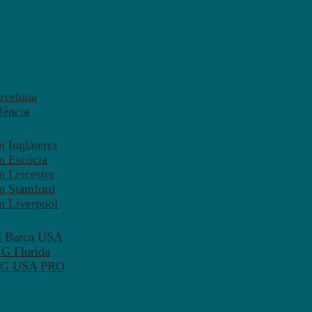
rcelona
lência
 Inglaterra
m Escócia
 Leicester
m Stamford
m Liverpool
FC Barça USA
MG Florida
 PSG USA PRO