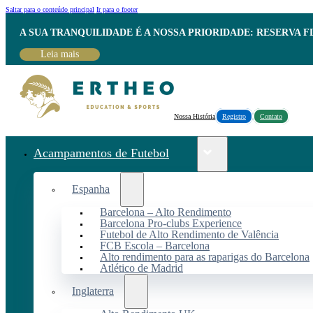
Saltar para o conteúdo principal
Ir para o footer
A SUA TRANQUILIDADE É A NOSSA PRIORIDADE: RESERVA 
Leia mais
Nossa História
Registro
Contato
Acampamentos de Futebol
Espanha
Barcelona – Alto Rendimento
Barcelona Pro-clubs Experience
Futebol de Alto Rendimento de Valência
FCB Escola – Barcelona
Alto rendimento para as raparigas do Barcelona
Atlético de Madrid
Inglaterra