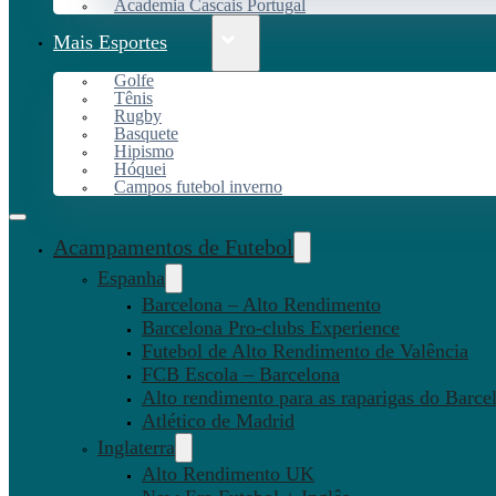
Academia Cascais Portugal
Mais Esportes
Golfe
Tênis
Rugby
Basquete
Hipismo
Hóquei
Campos futebol inverno
Acampamentos de Futebol
Espanha
Barcelona – Alto Rendimento
Barcelona Pro-clubs Experience
Futebol de Alto Rendimento de Valência
FCB Escola – Barcelona
Alto rendimento para as raparigas do Barce
Atlético de Madrid
Inglaterra
Alto Rendimento UK