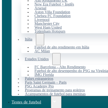
Alto Rendimento UK
New Era Futebol + Inglês
Arsenal
Aston Villa Foundation
Chelsea FC Foundation
Liverpool
Manchester City
West Ham United
Tottenham Hotspurs
Itália
Futebol de alto rendimento em Itália
AC Milan
Estados Unidos
FC Barcelona – Alto Rendimento
Futebol de alto desempenho do PSG na Virgínia
IMG Florida
Países estrangeiros
Paris Saint Germain – Paris
PSG Academy Pro
Programas de treinamento para goleiros
Acampamentos de futebol para meninas
Testes de futebol