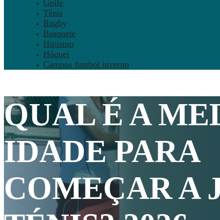
Golfe
Tênis
Rugby
Basquete
Hipismo
Hóquei
Campos futebol inverno
QUAL É A M
IDADE PARA
COMEÇAR A 