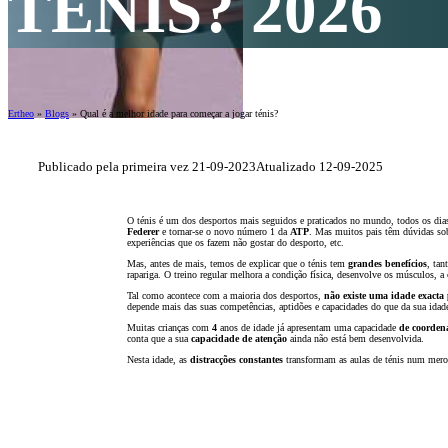
TÉNIS? 2026
Ertheo
»
Blogs
»
Qual é a melhor idade para começar a jogar ténis?
Publicado pela primeira vez 21-09-2023
Atualizado 12-09-2025
O ténis é um dos desportos mais seguidos e praticados no mundo, todos os dia
Federer
e tornar-se o novo número 1 da
ATP
. Mas muitos pais têm dúvidas so
experiências que os fazem não gostar do desporto, etc.
Mas, antes de mais, temos de explicar que o ténis tem
grandes benefícios
, tan
rapariga. O treino regular melhora a condição física, desenvolve os músculos, a
Tal como acontece com a maioria dos desportos,
não existe uma idade exacta
depende mais das suas competências, aptidões e capacidades do que da sua idad
Muitas crianças com
4
anos de idade já apresentam uma capacidade
de coorden
conta que a sua
capacidade de atenção
ainda não está bem desenvolvida.
Nesta idade, as
distracções constantes
transformam as aulas de ténis num mero 