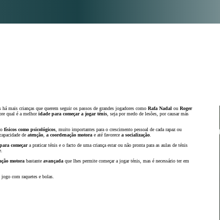
s há mais crianças que querem seguir os passos de grandes jogadores como
Rafa Nadal
ou
Roger
bre qual é a melhor
idade para começar a jogar ténis
, seja por medo de lesões, por causar más
to
físicos como psicológicos
, muito importantes para o crescimento pessoal de cada rapaz ou
 capacidade de
atenção
,
a coordenação motora
e até favorece
a socialização
.
 para começar
a praticar ténis e o facto de uma criança estar ou não pronta para as aulas de ténis
e.
ação motora
bastante
avançada
que lhes permite começar a jogar ténis, mas é necessário ter em
jogo com raquetes e bolas.