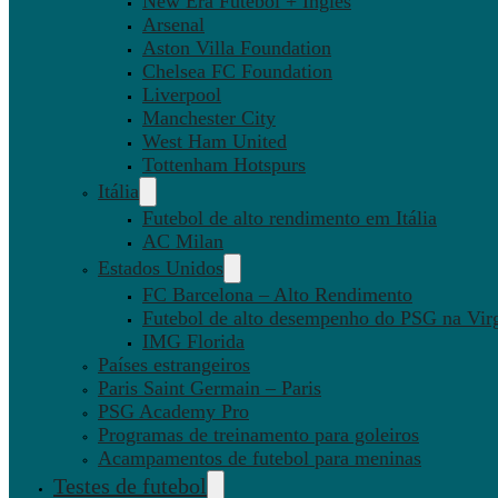
New Era Futebol + Inglês
Arsenal
Aston Villa Foundation
Chelsea FC Foundation
Liverpool
Manchester City
West Ham United
Tottenham Hotspurs
Itália
Futebol de alto rendimento em Itália
AC Milan
Estados Unidos
FC Barcelona – Alto Rendimento
Futebol de alto desempenho do PSG na Virg
IMG Florida
Países estrangeiros
Paris Saint Germain – Paris
PSG Academy Pro
Programas de treinamento para goleiros
Acampamentos de futebol para meninas
Testes de futebol