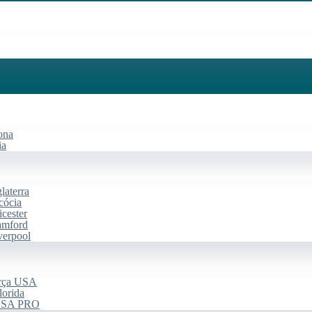
ona
ia
laterra
cócia
cester
amford
verpool
arça USA
lorida
 USA PRO