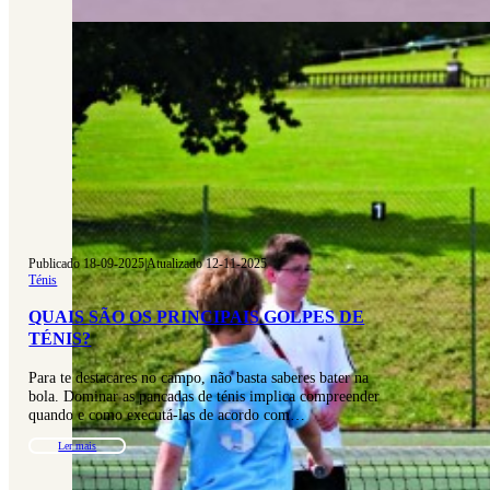
Publicado 18-09-2025
|
Atualizado 12-11-2025
Ténis
QUAIS SÃO OS PRINCIPAIS GOLPES DE
TÉNIS?
Para te destacares no campo, não basta saberes bater na
bola. Dominar as pancadas de ténis implica compreender
quando e como executá-las de acordo com…
Ler mais