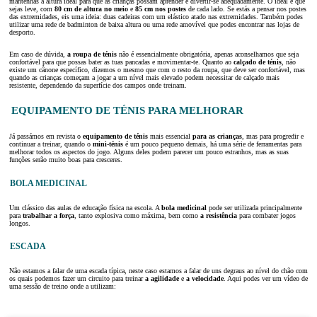
mantenhas a altura ideal para que as crianças possam aprender e divertir-se adequadamente. O ideal é que
sejas leve, com
80 cm de altura no meio
e
85 cm nos postes
de cada lado. Se estás a pensar nos postes
das extremidades, eis uma ideia: duas cadeiras com um elástico atado nas extremidades. Também podes
utilizar uma rede de badminton de baixa altura ou uma rede amovível que podes encontrar nas lojas de
desporto.
Em caso de dúvida,
a roupa de ténis
não é essencialmente obrigatória, apenas aconselhamos que seja
confortável para que possas bater as tuas pancadas e movimentar-te. Quanto ao
calçado de ténis
, não
existe um cânone específico, dizemos o mesmo que com o resto da roupa, que deve ser confortável, mas
quando as crianças começam a jogar a um nível mais elevado podem necessitar de calçado mais
resistente, dependendo da superfície dos campos onde treinam.
EQUIPAMENTO DE TÉNIS PARA MELHORAR
Já passámos em revista o
equipamento de ténis
mais essencial
para as crianças
, mas para progredir e
continuar a treinar, quando o
mini-ténis
é um pouco pequeno demais, há uma série de ferramentas para
melhorar todos os aspectos do jogo. Alguns deles podem parecer um pouco estranhos, mas as suas
funções serão muito boas para cresceres.
BOLA MEDICINAL
Um clássico das aulas de educação física na escola. A
bola medicinal
pode ser utilizada principalmente
para
trabalhar a força
, tanto explosiva como máxima, bem como
a resistência
para combater jogos
longos.
ESCADA
Não estamos a falar de uma escada típica, neste caso estamos a falar de uns degraus ao nível do chão com
os quais podemos fazer um circuito para treinar
a agilidade
e
a velocidade
. Aqui podes ver um vídeo de
uma sessão de treino onde a utilizam: