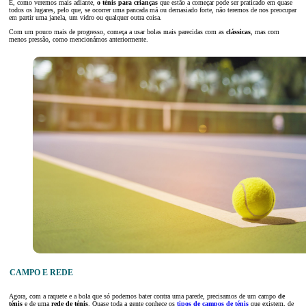
E, como veremos mais adiante,
o ténis para crianças
que estão a começar pode ser praticado em quase
todos os lugares, pelo que, se ocorrer uma pancada má ou demasiado forte, não teremos de nos preocupar
em partir uma janela, um vidro ou qualquer outra coisa.
Com um pouco mais de progresso, começa a usar bolas mais parecidas com as
clássicas
, mas com
menos pressão, como mencionámos anteriormente.
CAMPO E REDE
Agora, com a raquete e a bola que só podemos bater contra uma parede, precisamos de um campo
de
ténis
e de uma
rede de ténis
. Quase toda a gente conhece os
tipos de campos de ténis
que existem, de