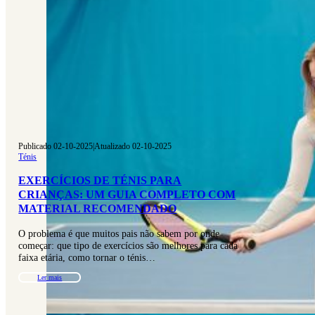
Publicado 02-10-2025
|
Atualizado 02-10-2025
Ténis
EXERCÍCIOS DE TÉNIS PARA
CRIANÇAS: UM GUIA COMPLETO COM
MATERIAL RECOMENDADO
O problema é que muitos pais não sabem por onde
começar: que tipo de exercícios são melhores para cada
faixa etária, como tornar o ténis…
Ler mais