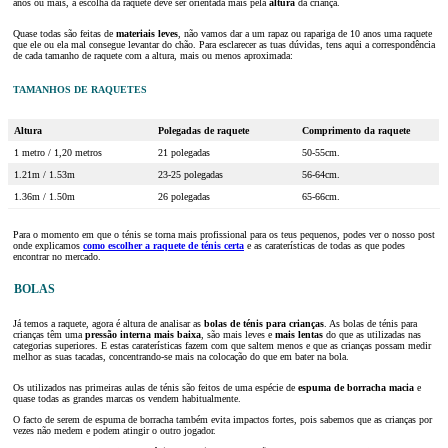
anos ou mais, a escolha da raquete deve ser orientada mais pela
altura
da criança.
Quase todas são feitas de
materiais leves
, não vamos dar a um rapaz ou rapariga de 10 anos uma raquete
que ele ou ela mal consegue levantar do chão. Para esclarecer as tuas dúvidas, tens aqui a correspondência
de cada tamanho de raquete com a altura, mais ou menos aproximada:
TAMANHOS DE RAQUETES
Altura
Polegadas de raquete
Comprimento da raquete
1 metro / 1,20 metros
21 polegadas
50-55cm.
1.21m / 1.53m
23-25 polegadas
56-64cm.
1.36m / 1.50m
26 polegadas
65-66cm.
Para o momento em que o ténis se torna mais profissional para os teus pequenos, podes ver o nosso post
onde explicamos
como escolher a raquete de ténis certa
e as caraterísticas de todas as que podes
encontrar no mercado.
BOLAS
Já temos a raquete, agora é altura de analisar as
bolas de ténis para crianças
. As bolas de ténis para
crianças têm uma
pressão interna mais baixa
, são mais leves e
mais lentas
do que as utilizadas nas
categorias superiores. E estas caraterísticas fazem com que saltem menos e que as crianças possam medir
melhor as suas tacadas, concentrando-se mais na colocação do que em bater na bola.
Os utilizados nas primeiras aulas de ténis são feitos de uma espécie de
espuma de borracha
macia
e
quase todas as grandes marcas os vendem habitualmente.
O facto de serem de espuma de borracha também evita impactos fortes, pois sabemos que as crianças por
vezes não medem e podem atingir o outro jogador.