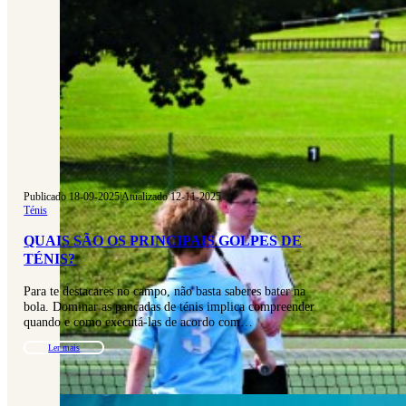
Publicado 18-09-2025
|
Atualizado 12-11-2025
Ténis
QUAIS SÃO OS PRINCIPAIS GOLPES DE
TÉNIS?
Para te destacares no campo, não basta saberes bater na
bola. Dominar as pancadas de ténis implica compreender
quando e como executá-las de acordo com…
Ler mais