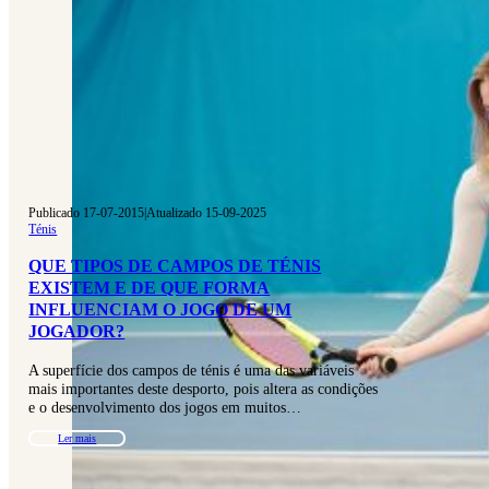
Publicado 17-07-2015
|
Atualizado 15-09-2025
Ténis
QUE TIPOS DE CAMPOS DE TÉNIS
EXISTEM E DE QUE FORMA
INFLUENCIAM O JOGO DE UM
JOGADOR?
A superfície dos campos de ténis é uma das variáveis
mais importantes deste desporto, pois altera as condições
e o desenvolvimento dos jogos em muitos…
Ler mais