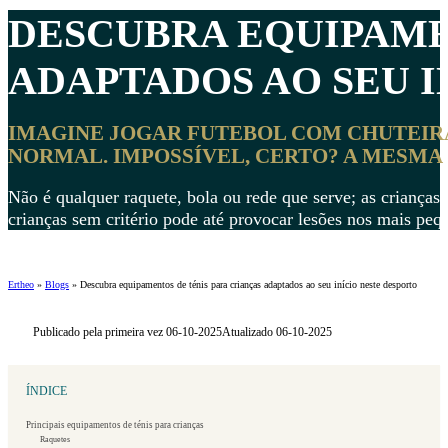
DESCUBRA
EQUIPAME
ADAPTADOS AO SEU I
IMAGINE JOGAR FUTEBOL COM CHUTEIRA
NORMAL. IMPOSSÍVEL, CERTO? A MESMA 
Não é qualquer raquete, bola ou rede que serve; as crianças
crianças sem critério pode até provocar lesões nos mais peq
Ertheo
»
Blogs
»
Descubra equipamentos de ténis para crianças adaptados ao seu início neste desporto
Publicado pela primeira vez 06-10-2025
Atualizado 06-10-2025
ÍNDICE
Principais equipamentos de ténis para crianças
Raquetes