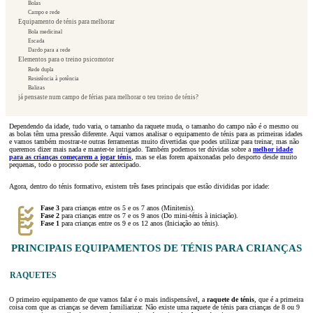
Bolas
Campo e rede
Equipamento de ténis para melhorar
Bola medicinal
Escada
Dardo para a rede
Elementos para o treino psicomotor
Rede dupla
Resistência à potência
Balizas
já pensaste num campo de férias para melhorar o teu treino de ténis?
Dependendo da idade, tudo varia, o tamanho da raquete muda, o tamanho do campo não é o mesmo ou
as bolas têm uma pressão diferente. Aqui vamos analisar o equipamento de ténis para as primeiras idades
e vamos também mostrar-te outras ferramentas muito divertidas que podes utilizar para treinar, mas não
queremos dizer mais nada e manter-te intrigado. Também podemos ter dúvidas sobre a
melhor idade
para as crianças começarem a jogar ténis
, mas se elas forem apaixonadas pelo desporto desde muito
pequenas, todo o processo pode ser antecipado.
Agora, dentro do ténis formativo, existem três fases principais que estão divididas por idade:
Fase 3
para crianças entre os 5 e os 7 anos (Minitenis).
Fase 2
para crianças entre os 7 e os 9 anos (Do mini-ténis à iniciação).
Fase
1
para crianças entre os 9 e os 12 anos (Iniciação ao ténis).
PRINCIPAIS EQUIPAMENTOS DE TÉNIS PARA CRIANÇAS
RAQUETES
O primeiro equipamento de que vamos falar é o mais indispensável, a
raquete de ténis
, que é a primeira
coisa com que as crianças se devem familiarizar. Não existe uma raquete de ténis para crianças de 8 ou 9