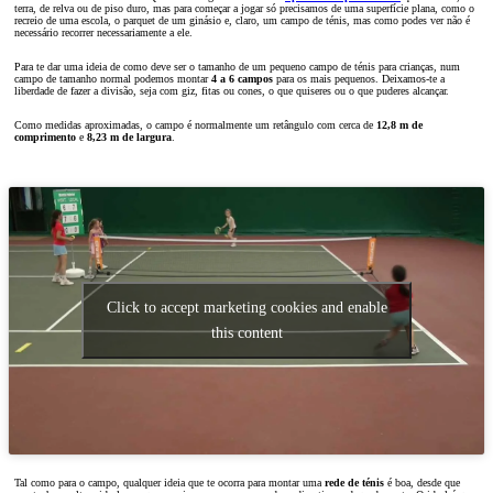
terra, de relva ou de piso duro, mas para começar a jogar só precisamos de uma superfície plana, como o
recreio de uma escola, o parquet de um ginásio e, claro, um campo de ténis, mas como podes ver não é
necessário recorrer necessariamente a ele.
Para te dar uma ideia de como deve ser o tamanho de um pequeno campo de ténis para crianças, num
campo de tamanho normal podemos montar
4 a 6 campos
para os mais pequenos. Deixamos-te a
liberdade de fazer a divisão, seja com giz, fitas ou cones, o que quiseres ou o que puderes alcançar.
Como medidas aproximadas, o campo é normalmente um retângulo com cerca de
12,8 m de
comprimento
e
8,23 m de largura
.
Click to accept marketing cookies and enable
this content
Tal como para o campo, qualquer ideia que te ocorra para montar uma
rede de ténis
é boa, desde que