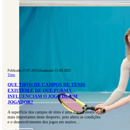
Publicado 17-07-2015
|
Atualizado 15-09-2025
Ténis
QUE TIPOS DE CAMPOS DE TÉNIS
EXISTEM E DE QUE FORMA
INFLUENCIAM O JOGO DE UM
JOGADOR?
A superfície dos campos de ténis é uma das variáveis
mais importantes deste desporto, pois altera as condições
e o desenvolvimento dos jogos em muitos…