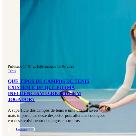
Publicado 17-07-2015
|
Atualizado 15-09-2025
Ténis
QUE TIPOS DE CAMPOS DE TÉNIS
EXISTEM E DE QUE FORMA
INFLUENCIAM O JOGO DE UM
JOGADOR?
A superfície dos campos de ténis é uma das variáveis
mais importantes deste desporto, pois altera as condições
e o desenvolvimento dos jogos em muitos…
Ler mais