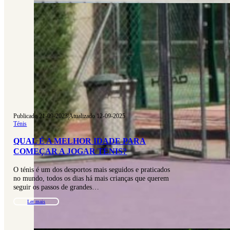
Publicado 21-09-2023
|
Atualizado 12-09-2025
Ténis
QUAL É A MELHOR IDADE PARA
COMEÇAR A JOGAR TÉNIS?
O ténis é um dos desportos mais seguidos e praticados
no mundo, todos os dias há mais crianças que querem
seguir os passos de grandes…
Ler mais