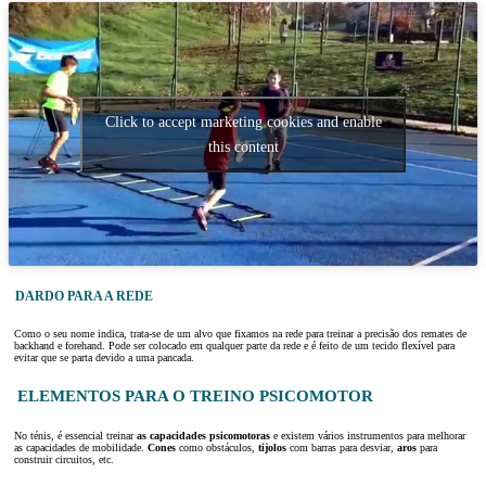
Click to accept marketing cookies and enable
this content
DARDO PARA A REDE
Como o seu nome indica, trata-se de um alvo que fixamos na rede para treinar a precisão dos remates de
backhand e forehand. Pode ser colocado em qualquer parte da rede e é feito de um tecido flexível para
evitar que se parta devido a uma pancada.
ELEMENTOS PARA O TREINO PSICOMOTOR
No ténis, é essencial treinar
as capacidades psicomotoras
e existem vários instrumentos para melhorar
as capacidades de mobilidade.
Cones
como obstáculos,
tijolos
com barras para desviar,
aros
para
construir circuitos, etc.