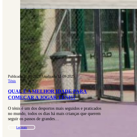
Publicado 21-09-2023
|
Atualizado 12-09-2025
Ténis
QUAL É A MELHOR IDADE PARA
COMEÇAR A JOGAR TÉNIS?
O ténis é um dos desportos mais seguidos e praticados
no mundo, todos os dias há mais crianças que querem
seguir os passos de grandes…
Ler mais