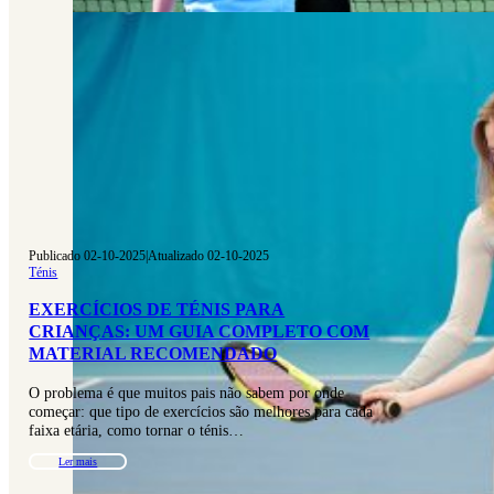
Publicado 02-10-2025
|
Atualizado 02-10-2025
Ténis
EXERCÍCIOS DE TÉNIS PARA
CRIANÇAS: UM GUIA COMPLETO COM
MATERIAL RECOMENDADO
O problema é que muitos pais não sabem por onde
começar: que tipo de exercícios são melhores para cada
faixa etária, como tornar o ténis…
Ler mais