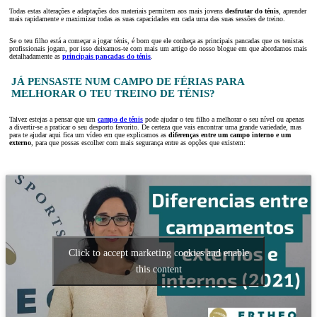
Todas estas alterações e adaptações dos materiais permitem aos mais jovens
desfrutar do ténis
, aprender
mais rapidamente e maximizar todas as suas capacidades em cada uma das suas sessões de treino.
Se o teu filho está a começar a jogar ténis, é bom que ele conheça as principais pancadas que os tenistas
profissionais jogam, por isso deixamos-te com mais um artigo do nosso blogue em que abordamos mais
detalhadamente as
principais pancadas do ténis
.
JÁ PENSASTE NUM CAMPO DE FÉRIAS PARA
MELHORAR O TEU TREINO DE TÉNIS?
Talvez estejas a pensar que um
campo de ténis
pode ajudar o teu filho a melhorar o seu nível ou apenas
a divertir-se a praticar o seu desporto favorito. De certeza que vais encontrar uma grande variedade, mas
para te ajudar aqui fica um vídeo em que explicamos as
diferenças entre um campo interno e um
externo
, para que possas escolher com mais segurança entre as opções que existem:
Click to accept marketing cookies and enable
this content