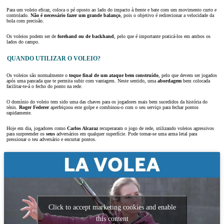
Para um voleio eficaz, coloca o pé oposto ao lado do impacto à frente e bate com um movimento curto e
controlado.
Não é necessário fazer um grande balanço
, pois o objetivo é redirecionar a velocidade da
bola com precisão.
Os voleios podem ser de
forehand ou de backhand
, pelo que é importante praticá-los em ambos os
lados do campo.
QUANDO UTILIZAR O VOLEIO?
Os voleios são normalmente o
toque final de um ataque bem construído
, pelo que devem ser jogados
após uma pancada que te permita subir com vantagem. Neste sentido, uma
abordagem
bem colocada
facilitar-te-á o fecho do ponto na rede.
O domínio do voleio tem sido uma das chaves para os jogadores mais bem sucedidos da história do
ténis.
Roger Federer
aperfeiçoou este golpe e combinou-o com o seu serviço para fechar pontos
rapidamente.
Hoje em dia, jogadores como
Carlos Alcaraz
recuperaram o jogo de rede, utilizando voleios agressivos
para surpreender os
seus
adversários em qualquer superfície. Pode tornar-se uma arma letal para
pressionar o teu adversário e encurtar pontos.
Click to accept marketing cookies and enable
this content