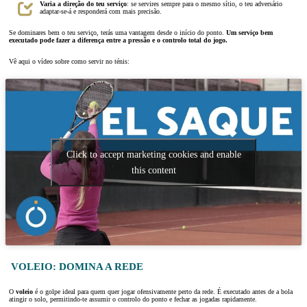
Varia a direção do teu serviço
: se servires sempre para o mesmo sítio, o teu adversário
adaptar-se-á e responderá com mais precisão.
Se dominares bem o teu serviço, terás uma vantagem desde o início do ponto.
Um serviço bem
executado pode fazer a diferença entre a pressão e o controlo total do jogo.
Vê aqui o vídeo sobre como servir no ténis:
Click to accept marketing cookies and enable
this content
VOLEIO: DOMINA A REDE
O
voleio
é o golpe ideal para quem quer jogar ofensivamente perto da rede. É executado antes de a bola
atingir o solo, permitindo-te assumir o controlo do ponto e fechar as jogadas rapidamente.