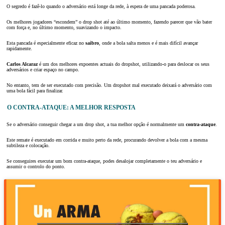
O segredo é fazê-lo quando o adversário está longe da rede, à espera de uma pancada poderosa.
Os melhores jogadores “escondem” o drop shot até ao último momento, fazendo parecer que vão bater
com força e, no último momento, suavizando o impacto.
Esta pancada é especialmente eficaz no
saibro
, onde a bola salta menos e é mais difícil avançar
rapidamente.
Carlos Alcaraz
é um dos melhores expoentes actuais do dropshot, utilizando-o para deslocar os seus
adversários e criar espaço no campo.
No entanto, tem de ser executado com precisão. Um dropshot mal executado deixará o adversário com
uma bola fácil para finalizar.
O CONTRA-ATAQUE: A MELHOR RESPOSTA
Se o adversário conseguir chegar a um drop shot, a tua melhor opção é normalmente um
contra-ataque
.
Este remate é executado em corrida e muito perto da rede, procurando devolver a bola com a mesma
subtileza e colocação.
Se conseguires executar um bom contra-ataque, podes desalojar completamente o teu adversário e
assumir o controlo do ponto.