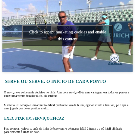
Click to accept marketing cookies and enable
this content
SERVE OU SERVE: O INÍCIO DE CADA PONTO
O serviço é o golpe mais decisivo no ténis. Um bom serviço dá-te uma vantagem em todos os pontos e
pode tornar-te um jogador difícil de quebrar.
Manter o teu serviço e tornar muito difícil quebrar-te fará de ti um jogador sólido e temível, pelo que é
uma jogada que deves praticar muito.
EXECUTAR UM SERVIÇO EFICAZ
Para começar, coloca-te atrás da linha de base com o pé menos hábil à frente e o pé hábil alinhado
paralelamente à linha de base.