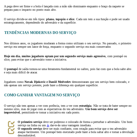
A pega deve ser firme e a bola é lançada com a mão não dominante enquanto o braço da raquete se
prepara para o impacto no ponto mais alto.
O serviço divide-se em três tipos:
plano, topspin e slice
. Cada um tem a sua função e pode ser usado
estrategicamente, dependendo do adversário e da superfície.
TENDÊNCIAS MODERNAS DO SERVIÇO
Nos últimos anos, os jogadores mudaram a forma como utilizam o seu serviço. No passado, o primeiro
serviço era sempre um lance de força, enquanto o segundo serviço era mais conservador.
Hoje em dia, muitos jogadores optam por um segundo serviço mais agressivo
, com pontapé ou
slice, para evitar que o adversário tome a iniciativa.
O
pontapé
de saída tornou-se uma ferramenta fundamental no saibro, pois faz com que a bola salte alto
e seja mais difícil de atacar.
Jogadores como
Novak Djokovic e Daniil Medvedev
demonstraram que um serviço bem colocado, e
não apenas um serviço potente, pode fazer a diferença em qualquer superfície.
COMO GANHAR VANTAGEM NO SERVIÇO
O serviço não tem apenas a ver com potência, tem a ver com
estratégia
. Não se trata de bater sempre no
mesmo sítio, mas de jogar com as expectativas do teu adversário.
Um bom serviço deve ser
imprevisível
, permitindo-te tomar a iniciativa em cada ponto.
O primeiro serviço
deve ser poderoso e colocado de forma a perturbar o adversário. Um bom
serviço na linha ou um
ás
dar-te-ão uma vantagem imediata.
O segundo serviço
deve ser mais confiante, com rotação para evitar que o teu adversário
ataque facilmente. Um pontapé bem executado pode fazer a bola saltar alto e tornar a devolução
desconfortável.