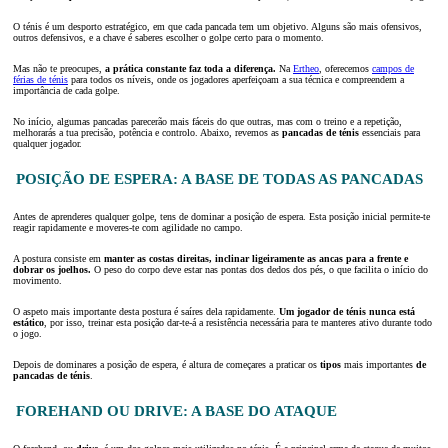
O ténis é um desporto estratégico, em que cada pancada tem um objetivo. Alguns são mais ofensivos,
outros defensivos, e a chave é saberes escolher o golpe certo para o momento.
Mas não te preocupes,
a prática constante faz toda a diferença.
Na
Ertheo
, oferecemos
campos de
férias de ténis
para todos os níveis, onde os jogadores aperfeiçoam a sua técnica e compreendem a
importância de cada golpe.
No início, algumas pancadas parecerão mais fáceis do que outras, mas com o treino e a repetição,
melhorarás a tua precisão, potência e controlo. Abaixo, revemos as
pancadas de ténis
essenciais para
qualquer jogador.
POSIÇÃO DE ESPERA: A BASE DE TODAS AS PANCADAS
Antes de aprenderes qualquer golpe, tens de dominar a posição de espera. Esta posição inicial permite-te
reagir rapidamente e moveres-te com agilidade no campo.
A postura consiste em
manter as costas direitas, inclinar ligeiramente as ancas para a frente e
dobrar os joelhos.
O peso do corpo deve estar nas pontas dos dedos dos pés, o que facilita o início do
movimento.
O aspeto mais importante desta postura é saíres dela rapidamente.
Um jogador de ténis nunca está
estático
, por isso, treinar esta posição dar-te-á a resistência necessária para te manteres ativo durante todo
o jogo.
Depois de dominares a posição de espera, é altura de começares a praticar os
tipos
mais importantes
de
pancadas de ténis
.
FOREHAND OU DRIVE: A BASE DO ATAQUE