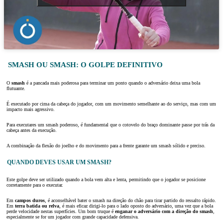
SMASH OU SMASH: O GOLPE DEFINITIVO
O
smash
é a pancada mais poderosa para terminar um ponto quando o adversário deixa uma bola
flutuante.
É executado por cima da cabeça do jogador, com um movimento semelhante ao do serviço, mas com um
impacto mais agressivo.
Para executares um smash poderoso, é fundamental que o cotovelo do braço dominante passe por trás da
cabeça antes da execução.
A combinação da flexão do joelho e do movimento para a frente garante um smash sólido e preciso.
QUANDO DEVES USAR UM SMASH?
Este golpe deve ser utilizado quando a bola vem alta e lenta, permitindo que o jogador se posicione
corretamente para o executar.
Em
campos duros
, é aconselhável bater o smash na direção do chão para tirar partido do ressalto rápido.
Em
terra
batida
ou relva
, é mais eficaz dirigi-lo para o lado oposto do adversário, uma vez que a bola
perde velocidade nestas superfícies. Um bom truque é
enganar o adversário com a direção do smash
,
especialmente se for um jogador com grande capacidade defensiva.