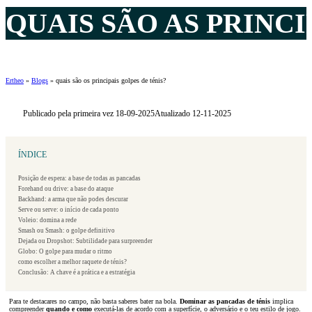
QUAIS SÃO AS
PRINCI
Ertheo
»
Blogs
»
quais são os principais golpes de ténis?
Publicado pela primeira vez 18-09-2025
Atualizado 12-11-2025
ÍNDICE
Posição de espera: a base de todas as pancadas
Forehand ou drive: a base do ataque
Backhand: a arma que não podes descurar
Serve ou serve: o início de cada ponto
Voleio: domina a rede
Smash ou Smash: o golpe definitivo
Dejada ou Dropshot: Subtilidade para surpreender
Globo: O golpe para mudar o ritmo
como escolher a melhor raquete de ténis?
Conclusão: A chave é a prática e a estratégia
Para te destacares no campo, não basta saberes bater na bola.
Dominar as pancadas de ténis
implica
compreender
quando e como
executá-las de acordo com a superfície, o adversário e o teu estilo de jogo.