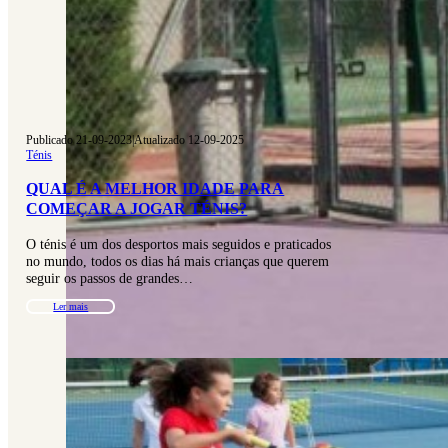
Publicado 21-09-2023
|
Atualizado 12-09-2025
Ténis
QUAL É A MELHOR IDADE PARA
COMEÇAR A JOGAR TÉNIS?
O ténis é um dos desportos mais seguidos e praticados
no mundo, todos os dias há mais crianças que querem
seguir os passos de grandes…
Ler mais