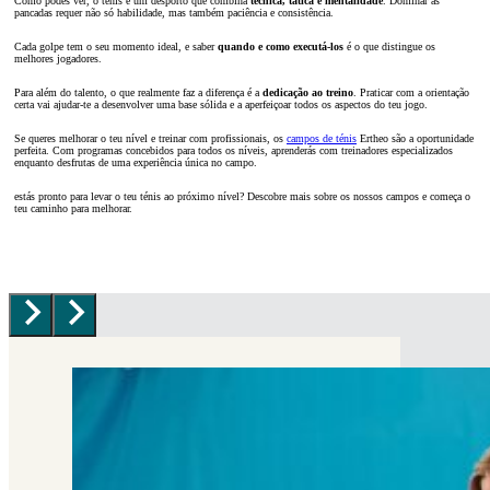
Como podes ver, o ténis é um desporto que combina
técnica, tática e mentalidade
. Dominar as
pancadas requer não só habilidade, mas também paciência e consistência.
Cada golpe tem o seu momento ideal, e saber
quando e como executá-los
é o que distingue os
melhores jogadores.
Para além do talento, o que realmente faz a diferença é a
dedicação ao treino
. Praticar com a orientação
certa vai ajudar-te a desenvolver uma base sólida e a aperfeiçoar todos os aspectos do teu jogo.
Se queres melhorar o teu nível e treinar com profissionais, os
campos de ténis
Ertheo são a oportunidade
perfeita. Com programas concebidos para todos os níveis, aprenderás com treinadores especializados
enquanto desfrutas de uma experiência única no campo.
estás pronto para levar o teu ténis ao próximo nível? Descobre mais sobre os nossos campos e começa o
teu caminho para melhorar.