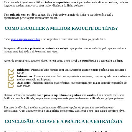
Esta pancada é igualmente útil em
todas as superfícies
, mas é particularmente eficaz no
saibro
, onde os
jogadores tendem a mover-se com maior distância da linha de base.
Tem cuidado com os lóbis curtos
. Se a bola estiver a meio da linha, o teu adversário terá a
oportunidade perfeita para executar um smash.
COMO ESCOLHER A MELHOR RAQUETE DE TÉNIS?
Saber
qual a raquete a escolher
é tão importante como dominar os teus golpes de ténis.
A raquete influencia a
potência, o controlo e
a
rotação
que podes colocar na bola, pelo que encontrar a
raquete certa fará toda a diferença no teu jogo.
Antes de comprar uma raquete, deves ter em conta o teu
nível de experiência e o
teu
estilo de jogo
:
Iniciantes
: Precisa de uma raquete com um sweetspot grande e mais potência para facilitar a
batida.
Intermédios
: Procuram um equilíbrio entre potência e controlo, com um quadro mais estável e
melhor sensação no impacto.
Avançados
: Preferem raquetes mais técnicas, que permitam um maior controlo e precisão em
cada tacada.
Outros factores importantes são o
peso, o equilíbrio e o padrão das cordas.
Uma raquete mais leve
facilita a manobrabilidade, enquanto uma raquete mais pesada oferece estabilidade em golpes potentes.
Em caso de dúvida, é melhor experimentares diferentes opções ou procurares aconselhamento
profissional. Com a raquete certa e uma prática consistente, vais levar o teu jogo para o próximo nível.
CONCLUSÃO: A CHAVE É A PRÁTICA E A ESTRATÉGIA