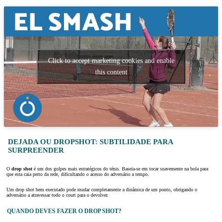
Click to accept marketing cookies and enable
this content
DEJADA OU DROPSHOT: SUBTILIDADE PARA
SURPREENDER
O
drop shot
é um dos golpes mais estratégicos do ténis. Baseia-se em tocar suavemente na bola para
que esta caia perto da rede, dificultando o acesso do adversário a tempo.
Um drop shot bem executado pode mudar completamente a dinâmica de um ponto, obrigando o
adversário a atravessar todo o court para o devolver.
QUANDO DEVES FAZER O DROP SHOT?