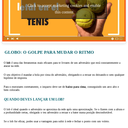
Click to accept marketing cookies and enable
this content
GLOBO: O GOLPE PARA MUDAR O RITMO
O
lob
é uma das ferramentas mais eficazes para te livrares de um adversário que está constantemente a
atacar na rede.
O seu objetivo é mandar a bola por cima do adversário, obrigando-o a recuar ou deixando-o sem qualquer
hipótese de resposta.
Para o executares corretamente, o impacto deve ser de
baixo para cima
, conseguindo um arco alto e
bem colocado.
QUANDO DEVES LANÇAR UM LOB?
O lob é ideal quando o adversário se aproxima da rede após uma aproximação. Se o fizeres com a altura e
a profundidade certas, obrigarás o teu adversário a recuar e a bater numa posição desconfortável.
Se o lob for eficaz, podes usar a vantagem para subir à rede e fechar o ponto com um voleio.