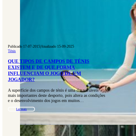
Publicado 17-07-2015
|
Atualizado 15-09-2025
Ténis
QUE TIPOS DE CAMPOS DE TÉNIS
EXISTEM E DE QUE FORMA
INFLUENCIAM O JOGO DE UM
JOGADOR?
A superfície dos campos de ténis é uma das variáveis
mais importantes deste desporto, pois altera as condições
e o desenvolvimento dos jogos em muitos…
Ler mais