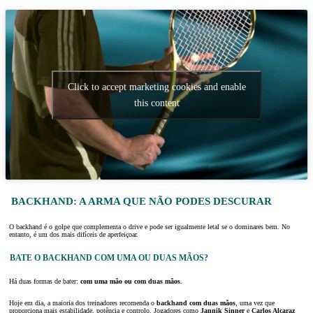
Click to accept marketing cookies and enable
this content
BACKHAND: A ARMA QUE NÃO PODES DESCURAR
O backhand é o golpe que complementa o drive e pode ser igualmente letal se o dominares bem. No
entanto, é um dos mais difíceis de aperfeiçoar.
BATE O BACKHAND COM UMA OU DUAS MÃOS?
Há duas formas de bater:
com uma mão ou com duas mãos
.
Hoje em dia, a maioria dos treinadores recomenda o
backhand com duas mãos
, uma vez que
proporciona mais estabilidade, potência e controlo. Jogadores como
Jannik Sinner
e
Carlos Alcaraz