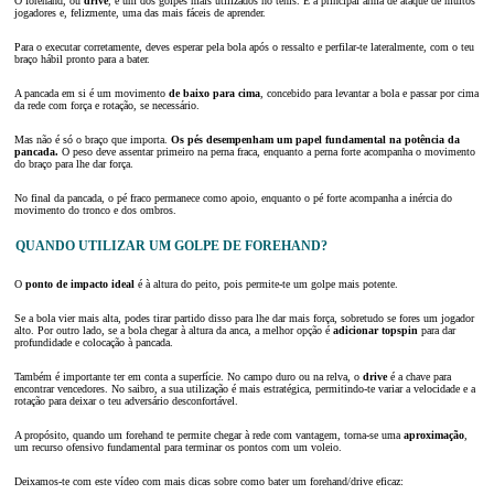
O forehand, ou
drive
, é um dos golpes mais utilizados no ténis. É a principal arma de ataque de muitos
jogadores e, felizmente, uma das mais fáceis de aprender.
Para o executar corretamente, deves esperar pela bola após o ressalto e perfilar-te lateralmente, com o teu
braço hábil pronto para a bater.
A pancada em si é um movimento
de baixo para cima
, concebido para levantar a bola e passar por cima
da rede com força e rotação, se necessário.
Mas não é só o braço que importa.
Os pés desempenham um papel fundamental na potência da
pancada.
O peso deve assentar primeiro na perna fraca, enquanto a perna forte acompanha o movimento
do braço para lhe dar força.
No final da pancada, o pé fraco permanece como apoio, enquanto o pé forte acompanha a inércia do
movimento do tronco e dos ombros.
QUANDO UTILIZAR UM GOLPE DE FOREHAND?
O
ponto de impacto ideal
é à altura do peito, pois permite-te um golpe mais potente.
Se a bola vier mais alta, podes tirar partido disso para lhe dar mais força, sobretudo se fores um jogador
alto. Por outro lado, se a bola chegar à altura da anca, a melhor opção é
adicionar topspin
para dar
profundidade e colocação à pancada.
Também é importante ter em conta a superfície. No campo duro ou na relva, o
drive
é a chave para
encontrar vencedores. No saibro, a sua utilização é mais estratégica, permitindo-te variar a velocidade e a
rotação para deixar o teu adversário desconfortável.
A propósito, quando um forehand te permite chegar à rede com vantagem, torna-se uma
aproximação
,
um recurso ofensivo fundamental para terminar os pontos com um voleio.
Deixamos-te com este vídeo com mais dicas sobre como bater um forehand/drive eficaz: