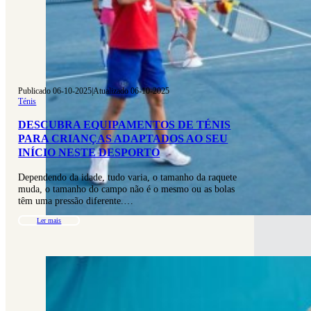
Publicado 06-10-2025
|
Atualizado 06-10-2025
Ténis
DESCUBRA EQUIPAMENTOS DE TÉNIS
PARA CRIANÇAS ADAPTADOS AO SEU
INÍCIO NESTE DESPORTO
Dependendo da idade, tudo varia, o tamanho da raquete
muda, o tamanho do campo não é o mesmo ou as bolas
têm uma pressão diferente.…
Ler mais