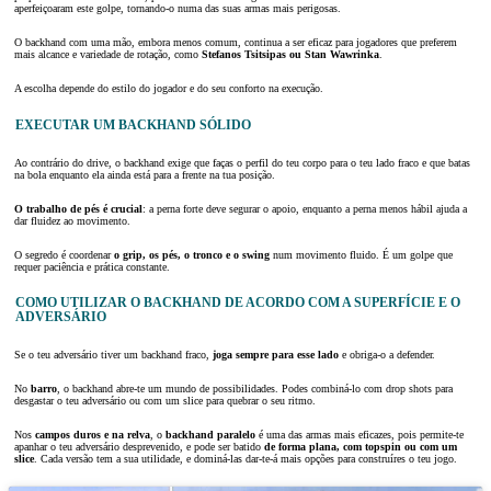
aperfeiçoaram este golpe, tornando-o numa das suas armas mais perigosas.
O backhand com uma mão, embora menos comum, continua a ser eficaz para jogadores que preferem
mais alcance e variedade de rotação, como
Stefanos Tsitsipas ou Stan Wawrinka
.
A escolha depende do estilo do jogador e do seu conforto na execução.
EXECUTAR UM BACKHAND SÓLIDO
Ao contrário do drive, o backhand exige que faças o perfil do teu corpo para o teu lado fraco e que batas
na bola enquanto ela ainda está para a frente na tua posição.
O trabalho de pés é crucial
: a perna forte deve segurar o apoio, enquanto a perna menos hábil ajuda a
dar fluidez ao movimento.
O segredo é coordenar
o grip, os pés, o tronco e o swing
num movimento fluido. É um golpe que
requer paciência e prática constante.
COMO UTILIZAR O BACKHAND DE ACORDO COM A SUPERFÍCIE E O
ADVERSÁRIO
Se o teu adversário tiver um backhand fraco,
joga sempre para esse lado
e obriga-o a defender.
No
barro
, o backhand abre-te um mundo de possibilidades. Podes combiná-lo com drop shots para
desgastar o teu adversário ou com um slice para quebrar o seu ritmo.
Nos
campos duros e na relva
, o
backhand paralelo
é uma das armas mais eficazes, pois permite-te
apanhar o teu adversário desprevenido, e pode ser batido
de forma plana, com topspin ou com um
slice
. Cada versão tem a sua utilidade, e dominá-las dar-te-á mais opções para construíres o teu jogo.