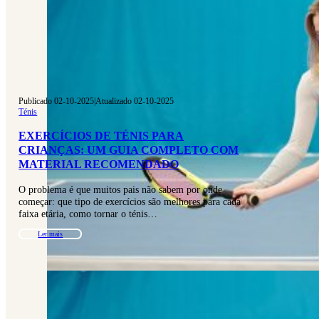
Publicado 02-10-2025
|
Atualizado 02-10-2025
Ténis
EXERCÍCIOS DE TÉNIS PARA
CRIANÇAS: UM GUIA COMPLETO COM
MATERIAL RECOMENDADO
O problema é que muitos pais não sabem por onde
começar: que tipo de exercícios são melhores para cada
faixa etária, como tornar o ténis…
Ler mais