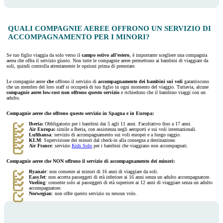
QUALI COMPAGNIE AEREE OFFRONO UN SERVIZIO DI
ACCOMPAGNAMENTO PER I MINORI?
Se tuo figlio viaggia da solo verso il
campo estivo all’estero
, è importante scegliere una compagnia
aerea che offra il servizio giusto. Non tutte le compagnie aeree permettono ai bambini di viaggiare da
soli, quindi controlla attentamente le opzioni prima di prenotare.
Le compagnie aeree
che
offrono il servizio di
accompagnamento dei bambini sui voli
garantiscono
che un membro del loro staff si occuperà di tuo figlio in ogni momento del viaggio. Tuttavia, alcune
compagnie aeree low-cost non offrono questo servizio
e richiedono che il bambino viaggi con un
adulto.
Compagnie aeree che offrono questo servizio in Spagna e in Europa:
Iberia:
Obbligatorio per i bambini dai 5 agli 11 anni. Facoltativo fino a 17 anni.
Air Europa:
simile a Iberia, con assistenza negli aeroporti e sui voli internazionali.
Lufthansa
: servizio di accompagnamento sui voli europei e a lungo raggio.
KLM
: Supervisione dei minori dal check-in alla consegna a destinazione.
Air France
: servizio
Kids Solo
per i bambini che viaggiano non accompagnati.
Compagnie aeree che NON offrono il servizio di accompagnamento dei minori:
Ryanair
: non consente ai minori di 16 anni di viaggiare da soli.
EasyJet
: non accetta passeggeri di età inferiore ai 16 anni senza un adulto accompagnatore.
Vueling
: consente solo ai passeggeri di età superiore ai 12 anni di viaggiare senza un adulto
accompagnatore.
Norwegian
: non offre questo servizio su nessun volo.