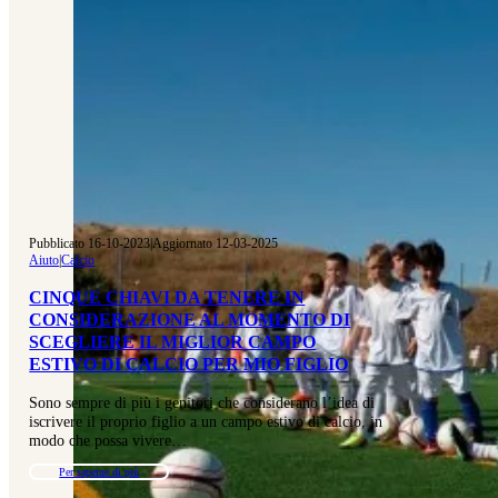
Pubblicato 16-10-2023
|
Aggiornato 12-03-2025
Aiuto
|
Calcio
CINQUE CHIAVI DA TENERE IN
CONSIDERAZIONE AL MOMENTO DI
SCEGLIERE IL MIGLIOR CAMPO
ESTIVO DI CALCIO PER MIO FIGLIO
Sono sempre di più i genitori che considerano l’idea di
iscrivere il proprio figlio a un campo estivo di calcio, in
modo che possa vivere…
Per saperne di più