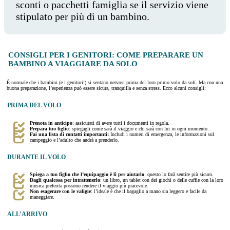
sconti o pacchetti famiglia se il servizio viene
stipulato per più di un bambino.
CONSIGLI PER I GENITORI: COME PREPARARE UN
BAMBINO A VIAGGIARE DA SOLO
È normale che i bambini (e i genitori!) si sentano nervosi prima del loro primo volo da soli. Ma con una
buona preparazione, l’esperienza può essere sicura, tranquilla e senza stress. Ecco alcuni consigli:
PRIMA DEL VOLO
Prenota in anticipo
: assicurati di avere tutti i documenti in regola.
Prepara tuo figlio
: spiegagli come sarà il viaggio e chi sarà con lui in ogni momento.
Fai una lista di contatti importanti:
Includi i numeri di emergenza, le informazioni sul
campeggio e l’adulto che andrà a prenderlo.
DURANTE IL VOLO
Spiega a tuo figlio che l’equipaggio è lì per aiutarlo
: questo lo farà sentire più sicuro.
Dagli qualcosa per intrattenerlo
: un libro, un tablet con dei giochi o delle cuffie con la loro
musica preferita possono rendere il viaggio più piacevole.
Non esagerare con le valigie
: l’ideale è che il bagaglio a mano sia leggero e facile da
maneggiare.
ALL’ARRIVO