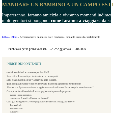
MANDARE UN BAMBINO A UN CAMPO ESTIV
Impareranno, faranno amicizia e vivranno momenti indiment
molti genitori si pongono:
come faranno a viaggiare da sol
Ertheo
»
Blogs
»
Accompagnare i minori sui voli: condizioni, formalità, requisiti e reclutamento
Pubblicato per la prima volta 01-10-2025
Aggiornato 01-10-2025
INDICE DEI CONTENUTI
cos’è il servizio di scorta aerea per bambini?
Requisiti e documenti per i minori non accompagnati
a che età un bambino può viaggiare da solo in aereo?
quali compagnie aeree offrono un servizio di accompagnamento per i minori?
Alternativa: è più conveniente viaggiare con un bambino sulle compagnie aeree low-cost?
Come prenotare il servizio di accompagnamento passo dopo passo
quando e come prenotare?
quanto costa il servizio di hostess per bambini?
Consigli per i genitori: come preparare un bambino a viaggiare da solo
Prima del volo
Durante il volo
All’arrivo