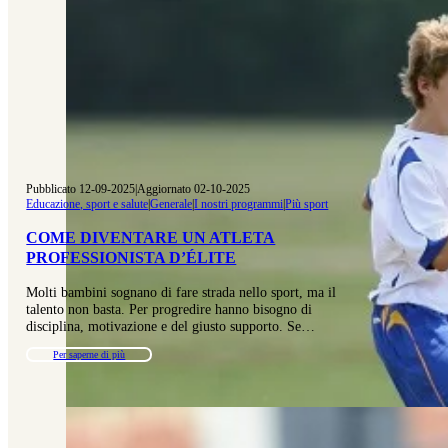
Pubblicato 12-09-2025
|
Aggiornato 02-10-2025
Educazione, sport e salute
|
Generale
|
I nostri programmi
|
Più sport
COME DIVENTARE UN ATLETA
PROFESSIONISTA D’ÉLITE
Molti bambini sognano di fare strada nello sport, ma il
talento non basta. Per progredire hanno bisogno di
disciplina, motivazione e del giusto supporto. Se…
Per saperne di più