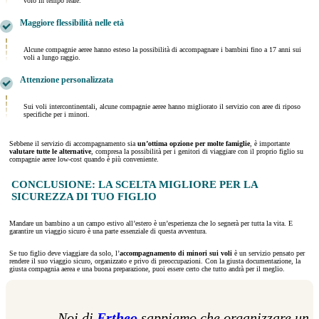
volo in tempo reale.
Maggiore flessibilità nelle età
Alcune compagnie aeree hanno esteso la possibilità di accompagnare i bambini fino a 17 anni sui
voli a lungo raggio.
Attenzione personalizzata
Sui voli intercontinentali, alcune compagnie aeree hanno migliorato il servizio con aree di riposo
specifiche per i minori.
Sebbene il servizio di accompagnamento sia
un’ottima opzione per molte famiglie
, è importante
valutare tutte le alternative
, compresa la possibilità per i genitori di viaggiare con il proprio figlio su
compagnie aeree low-cost quando è più conveniente.
CONCLUSIONE: LA SCELTA MIGLIORE PER LA
SICUREZZA DI TUO FIGLIO
Mandare un bambino a un campo estivo all’estero è un’esperienza che lo segnerà per tutta la vita. E
garantire un viaggio sicuro è una parte essenziale di questa avventura.
Se tuo figlio deve viaggiare da solo, l’
accompagnamento di minori sui voli
è un servizio pensato per
rendere il suo viaggio sicuro, organizzato e privo di preoccupazioni. Con la giusta documentazione, la
giusta compagnia aerea e una buona preparazione, puoi essere certo che tutto andrà per il meglio.
Noi di
Ertheo
sappiamo che organizzare un