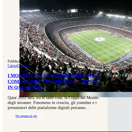
Pubblicato 07-07-2025
|
Aggiornato 31-07-2025
Calcio
|
Generale
I MONDIALI DI CALCIO IN STREAMING:
COME VERRÀ TRASMESSO IL CALCIO
IN QATAR 2022
Qatar 2022 sarà, tra le tante cose, la Coppa del Mondo
degli streamer. Fenomeno in crescita, gli youtuber e i
presentatori delle piattaforme digitali potranno…
Per saperne di più