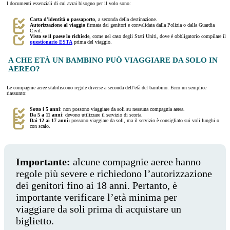
I documenti essenziali di cui avrai bisogno per il volo sono:
Carta d’identità o passaporto
, a seconda della destinazione.
Autorizzazione al viaggio
firmata dai genitori e convalidata dalla Polizia o dalla Guardia
Civil.
Visto se il paese lo richiede
, come nel caso degli Stati Uniti, dove è obbligatorio compilare il
questionario ESTA
prima del viaggio.
A CHE ETÀ UN BAMBINO PUÒ VIAGGIARE DA SOLO IN
AEREO?
Le compagnie aeree stabiliscono regole diverse a seconda dell’età del bambino. Ecco un semplice
riassunto:
Sotto i 5 anni
: non possono viaggiare da soli su nessuna compagnia aerea.
Da 5 a 11 anni
: devono utilizzare il servizio di scorta.
Dai 12 ai 17 anni:
possono viaggiare da soli, ma il servizio è consigliato sui voli lunghi o
con scalo.
Importante:
alcune compagnie aeree hanno
regole più severe e richiedono l’autorizzazione
dei genitori fino ai 18 anni. Pertanto, è
importante verificare l’età minima per
viaggiare da soli prima di acquistare un
biglietto.