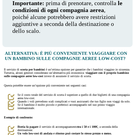
Importante:
prima di prenotare, controlla
le
condizioni di ogni compagnia aerea
,
poiché alcune potrebbero avere restrizioni
aggiuntive a seconda della destinazione o
dello scalo.
ALTERNATIVA: È PIÙ CONVENIENTE VIAGGIARE CON
UN BAMBINO SULLE COMPAGNIE AEREE LOW-COST?
Il servizio di
scorta per bambini
è un’ottima opzione per garantire che i bambini viaggino in sicurezza.
Tuttavia, alcuni genitori considerano un’alternativa più economica:
viaggiare con il proprio bambino
sulle compagnie aeree low-cost
invece di assumere il servizio di scorta.
Questa potrebbe essere un’opzione più conveniente nei seguenti casi:
Se il costo totale del servizio di scorta è superiore a quello di due biglietti di una compagnia
aerea low-cost.
Quando i voli prevedono scali complicati e vuoi assicurarti che tuo figlio non viaggi da solo.
Se il bambino è molto piccolo e preferisci accompagnarlo nel suo primo viaggio
internazionale.
Esempio di confronto:
Iberia fa pagare
il servizio di accompagnamento
tra i 50 e i 100€
, a seconda della
destinazione.
Un volo low-cost di andata e ritorno può costare lo stesso prezzo o meno.