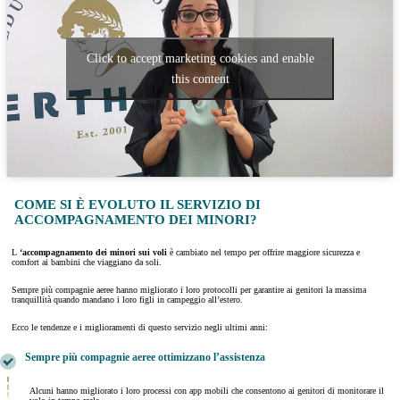
Click to accept marketing cookies and enable
this content
COME SI È EVOLUTO IL SERVIZIO DI
ACCOMPAGNAMENTO DEI MINORI?
L
‘accompagnamento dei minori sui voli
è cambiato nel tempo per offrire maggiore sicurezza e
comfort ai bambini che viaggiano da soli.
Sempre più compagnie aeree hanno migliorato i loro protocolli per garantire ai genitori la massima
tranquillità quando mandano i loro figli in campeggio all’estero.
Ecco le tendenze e i miglioramenti di questo servizio negli ultimi anni:
Sempre più compagnie aeree ottimizzano l’assistenza
Alcuni hanno migliorato i loro processi con app mobili che consentono ai genitori di monitorare il