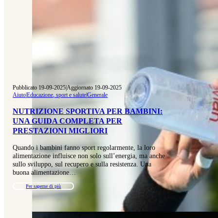
Pubblicato 19-09-2025
|
Aggiornato 19-09-2025
Aiuto
|
Educazione, sport e salute
|
Generale
NUTRIZIONE SPORTIVA PER BAMBINI:
UNA GUIDA COMPLETA PER
PRESTAZIONI MIGLIORI
Quando i bambini fanno sport regolarmente, la loro
alimentazione influisce non solo sull’energia, ma anche
sullo sviluppo, sul recupero e sulla resistenza. Una
buona alimentazione…
Per saperne di più