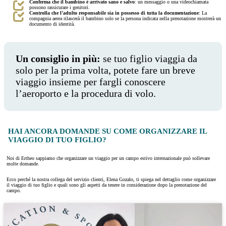
Conferma che il bambino è arrivato sano e salvo
: un messaggio o una videochiamata
possono rassicurare i genitori.
Controlla che l’adulto responsabile sia in possesso di tutta la documentazione
: La
compagnia aerea rilascerà il bambino solo se la persona indicata nella prenotazione mostrerà un
documento di identità.
Un consiglio in più:
se tuo figlio viaggia da
solo per la prima volta, potete fare un breve
viaggio insieme per fargli conoscere
l’aeroporto e la procedura di volo.
HAI ANCORA DOMANDE SU COME ORGANIZZARE IL
VIAGGIO DI TUO FIGLIO?
Noi di Ertheo sappiamo che organizzare un viaggio per un campo estivo internazionale può sollevare
molte domande.
Ecco perché la nostra collega del servizio clienti, Elena Gozalo, ti spiega nel dettaglio come organizzare
il viaggio di tuo figlio e quali sono gli aspetti da tenere in considerazione dopo la prenotazione del
campo.