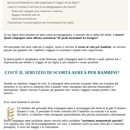
hai ancora domande su come organizzare il viaggio di tuo figlio?
come si è evoluto il servizio di accompagnamento dei minori?
Sempre più compagnie aeree ottimizzano l’assistenza
Maggiore flessibilità nelle età
Attenzione personalizzata
Conclusione: la scelta migliore per la sicurezza di tuo figlio
Se tuo figlio deve prendere un aereo senza accompagnatore, è normale che tu abbia dei dubbi:
è sicuro?
Quali compagnie aeree offrono assistenza? Di quali documenti ha bisogno?
Per assicurarsi che tutto vada per il meglio, esiste il servizio di
scorta al volo per bambini
, un servizio
pensato per garantire che i bambini viaggino in sicurezza e sempre sotto supervisione.
In questa guida ti spieghiamo come funziona, quali compagnie aeree lo offrono e quali opzioni hai a
disposizione per rendere il viaggio di tuo figlio il più semplice e sicuro possibile.
COS’È IL SERVIZIO DI SCORTA AEREA PER BAMBINI?
Quando un bambino viaggia da solo, le compagnie aeree possono occuparsi della sua sicurezza dal
momento in cui arriva in aeroporto fino a quando viene consegnato alla persona responsabile a
destinazione. Questo servizio è pensato per garantire che i minori viaggino sempre protetti e ben
assistiti.
Ecco come funziona il servizio:
Un membro del personale della compagnia aerea li accompagna dal check-in al gate d’imbarco.
Durante il volo, il personale di bordo controlla che il bambino sia comodo e al sicuro.
All’arrivo, il bambino viene consegnato personalmente alla persona autorizzata a destinazione.
Molte compagnie aeree includono questo servizio nella cosiddetta
“assistenza aeroportuale speciale”.
Ciò significa che, oltre all’accompagnamento sul volo, il bambino riceve un aiuto extra per il controllo
passaporti, il ritiro dei bagagli e le coincidenze.