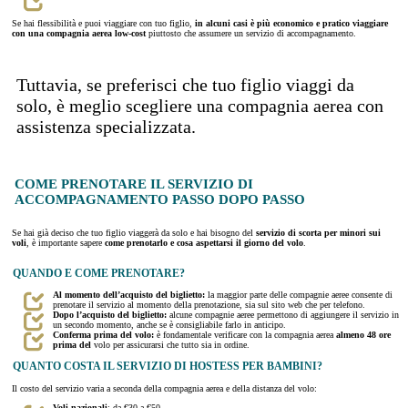
Se hai flessibilità e puoi viaggiare con tuo figlio,
in alcuni casi è più economico e pratico viaggiare
con una compagnia aerea low-cost
piuttosto che assumere un servizio di accompagnamento.
Tuttavia, se preferisci che tuo figlio viaggi da
solo, è meglio scegliere una compagnia aerea con
assistenza specializzata.
COME PRENOTARE IL SERVIZIO DI
ACCOMPAGNAMENTO PASSO DOPO PASSO
Se hai già deciso che tuo figlio viaggerà da solo e hai bisogno del
servizio di scorta per minori sui
voli
, è importante sapere
come prenotarlo e cosa aspettarsi il giorno del volo
.
QUANDO E COME PRENOTARE?
Al momento dell’acquisto del biglietto:
la maggior parte delle compagnie aeree consente di
prenotare il servizio al momento della prenotazione, sia sul sito web che per telefono.
Dopo l’acquisto del biglietto:
alcune compagnie aeree permettono di aggiungere il servizio in
un secondo momento, anche se è consigliabile farlo in anticipo.
Conferma prima del volo:
è fondamentale verificare con la compagnia aerea
almeno 48 ore
prima del
volo per assicurarsi che tutto sia in ordine.
QUANTO COSTA IL SERVIZIO DI HOSTESS PER BAMBINI?
Il costo del servizio varia a seconda della compagnia aerea e della distanza del volo:
Voli nazionali
: da €30 a €50.