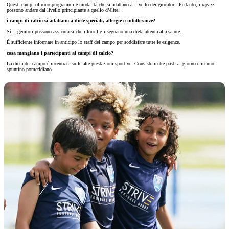
Questi campi offrono programmi e modalità che si adattano al livello dei giocatori. Pertanto, i ragazzi
possono andare dal livello principiante a quello d’élite.
i campi di calcio si adattano a diete speciali, allergie o intolleranze?
Sì, i genitori possono assicurarsi che i loro figli seguano una dieta attenta alla salute.
È sufficiente informare in anticipo lo staff del campo per soddisfare tutte le esigenze.
cosa mangiano i partecipanti ai campi di calcio?
La dieta del campo è incentrata sulle alte prestazioni sportive. Consiste in tre pasti al giorno e in uno
spuntino pomeridiano.