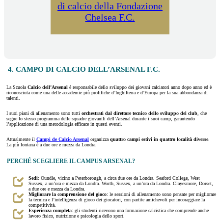
di calcio della Fondazione
Chelsea F.C.
4. CAMPO DI CALCIO DELL’ARSENAL F.C.
La Scuola
Calcio dell’Arsenal
è responsabile dello sviluppo dei giovani calciatori anno dopo anno ed è
riconosciuta come una delle accademie più prolifiche d’Inghilterra e d’Europa per la sua abbondanza di
talenti.
I suoi piani di allenamento sono tutti
orchestrati dal direttore tecnico dello sviluppo del club
, che
segue lo stesso programma delle squadre giovanili dell’Arsenal durante i suoi camp, garantendo
l’applicazione di una metodologia efficace in questi eventi.
Attualmente il
Campi de Calcio Arsenal
organizza
quattro campi estivi in quattro località diverse
.
La più lontana è a due ore e mezza da Londra.
PERCHÉ SCEGLIERE IL CAMPUS ARSENAL?
Sedi
: Oundle, vicino a Peterborough, a circa due ore da Londra. Seaford College, West
Sussex, a un’ora e mezza da Londra. Worth, Sussex, a un’ora da Londra. Clayesmore, Dorset,
a due ore e mezza da Londra.
Migliorare la comprensione del gioco
: le sessioni di allenamento sono pensate per migliorare
la tecnica e l’intelligenza di gioco dei giocatori, con partite amichevoli per incoraggiare la
competitività.
Esperienza completa
: gli studenti ricevono una formazione calcistica che comprende anche
lavoro fisico, nutrizione e psicologia dello sport.