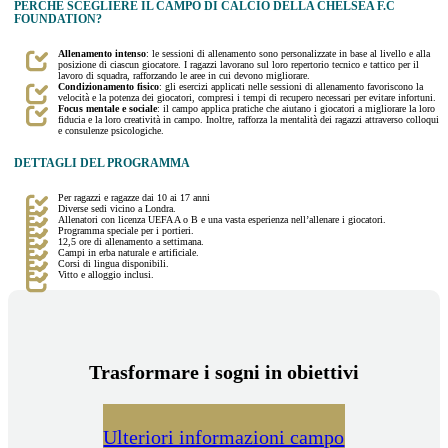
PERCHÉ SCEGLIERE IL CAMPO DI CALCIO DELLA CHELSEA F.C
FOUNDATION?
Allenamento intenso
: le sessioni di allenamento sono personalizzate in base al livello e alla
posizione di ciascun giocatore. I ragazzi lavorano sul loro repertorio tecnico e tattico per il
lavoro di squadra, rafforzando le aree in cui devono migliorare.
Condizionamento fisico
: gli esercizi applicati nelle sessioni di allenamento favoriscono la
velocità e la potenza dei giocatori, compresi i tempi di recupero necessari per evitare infortuni.
Focus mentale e sociale
: il campo applica pratiche che aiutano i giocatori a migliorare la loro
fiducia e la loro creatività in campo. Inoltre, rafforza la mentalità dei ragazzi attraverso colloqui
e consulenze psicologiche.
DETTAGLI DEL PROGRAMMA
Per ragazzi e ragazze dai 10 ai 17 anni
Diverse sedi vicino a Londra.
Allenatori con licenza UEFA A o B e una vasta esperienza nell’allenare i giocatori.
Programma speciale per i portieri.
12,5 ore di allenamento a settimana.
Campi in erba naturale e artificiale.
Corsi di lingua disponibili.
Vitto e alloggio inclusi.
Trasformare i sogni in obiettivi
Ulteriori informazioni campo