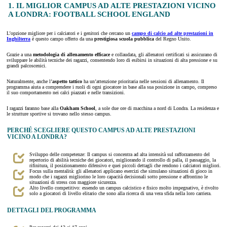
1. IL MIGLIOR CAMPUS AD ALTE PRESTAZIONI VICINO
A LONDRA: FOOTBALL SCHOOL ENGLAND
L’opzione migliore per i calciatori e i genitori che cercano un
campo di calcio ad alte prestazioni in
Inghilterra
è questo campo offerto da una
prestigiosa scuola pubblica
del Regno Unito.
Grazie a una
metodologia di
allenamento efficace
e collaudata, gli allenatori certificati si assicurano di
sviluppare le abilità tecniche dei ragazzi, consentendo loro di esibirsi in situazioni di alta pressione e su
grandi palcoscenici.
Naturalmente, anche l’
aspetto tattico
ha un’attenzione prioritaria nelle sessioni di allenamento. Il
programma aiuta a comprendere i ruoli di ogni giocatore in base alla sua posizione in campo, compreso
il suo comportamento nei calci piazzati e nelle transizioni.
I ragazzi faranno base alla
Oakham School
, a sole due ore di macchina a nord di Londra. La residenza e
le strutture sportive si trovano nello stesso campus.
PERCHÉ SCEGLIERE QUESTO CAMPUS AD ALTE PRESTAZIONI
VICINO A LONDRA?
Sviluppo delle competenze: Il campus si concentra ad alta intensità sul rafforzamento del
repertorio di abilità tecniche dei giocatori, migliorando il controllo di palla, il passaggio, la
rifinitura, il posizionamento difensivo e quei piccoli dettagli che rendono i calciatori migliori.
Focus sulla mentalità: gli allenatori applicano esercizi che simulano situazioni di gioco in
modo che i ragazzi migliorino le loro capacità decisionali sotto pressione e affrontino le
situazioni di stress con maggiore sicurezza.
Alto livello competitivo: essendo un campus calcistico e fisico molto impegnativo, è rivolto
solo a giocatori di livello elitario che sono alla ricerca di una vera sfida nella loro carriera.
DETTAGLI DEL PROGRAMMA