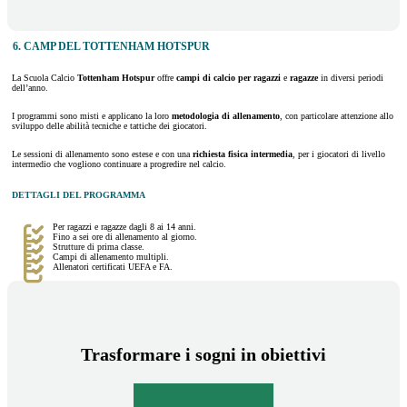
6. CAMP DEL TOTTENHAM HOTSPUR
La Scuola Calcio
Tottenham Hotspur
offre
campi di calcio per ragazzi
e
ragazze
in diversi periodi
dell’anno.
I programmi sono misti e applicano la loro
metodologia di allenamento
, con particolare attenzione allo
sviluppo delle abilità tecniche e tattiche dei giocatori.
Le sessioni di allenamento sono estese e con una
richiesta fisica intermedia
, per i giocatori di livello
intermedio che vogliono continuare a progredire nel calcio.
DETTAGLI DEL PROGRAMMA
Per ragazzi e ragazze dagli 8 ai 14 anni.
Fino a sei ore di allenamento al giorno.
Strutture di prima classe.
Campi di allenamento multipli.
Allenatori certificati UEFA e FA.
Trasformare i sogni in obiettivi