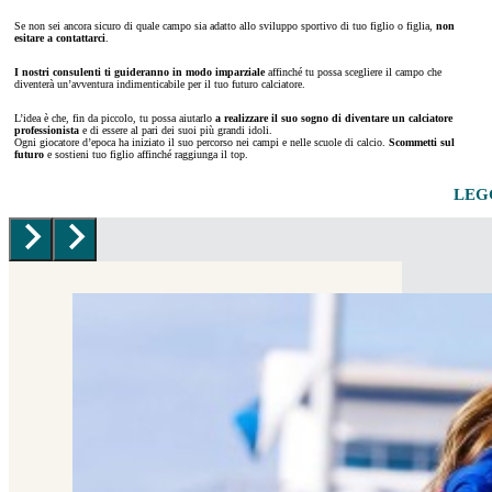
Se non sei ancora sicuro di quale campo sia adatto allo sviluppo sportivo di tuo figlio o figlia,
non
esitare a contattarci
.
I nostri consulenti ti guideranno in modo imparziale
affinché tu possa scegliere il campo che
diventerà un’avventura indimenticabile per il tuo futuro calciatore.
L’idea è che, fin da piccolo, tu possa aiutarlo
a realizzare il suo sogno di diventare un calciatore
professionista
e di essere al pari dei suoi più grandi idoli.
Ogni giocatore d’epoca ha iniziato il suo percorso nei campi e nelle scuole di calcio.
Scommetti sul
futuro
e sostieni tuo figlio affinché raggiunga il top.
LEGG