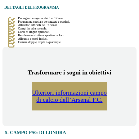
DETTAGLI DEL PROGRAMMA
Per ragazzi e ragazze dai 9 ai 17 anni.
Programma speciale per ragazze e portieri.
Allenatori ufficiali dell’Arsenal.
Campi in erba naturale.
Corsi di lingua opzionali.
Residenza e strutture sportive in loco.
Alloggio e pasti inclusi.
Camere doppie, triple o quadruple.
Trasformare i sogni in obiettivi
Ulteriori informazioni campo
di calcio dell’Arsenal F.C.
5. CAMPO PSG DI LONDRA