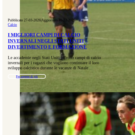
Pubblicato 27-03-2026
|
Aggiornato 16-12-2025
Calcio
I MIGLIORI CAMPI DI CALCIO
INVERNALI NEGLI STATI UNITI –
DIVERTIMENTO E FORMAZIONE
Le accademie negli Stati Uniti offrono campi di calcio
invernali per i ragazzi che vogliono continuare il loro
sviluppo calcistico durante le vacanze di Natale…
Per saperne di più