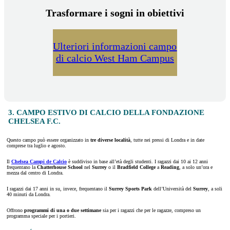
Trasformare i sogni in obiettivi
Ulteriori informazioni campo
di calcio West Ham Campus
3. CAMPO ESTIVO DI CALCIO DELLA FONDAZIONE
CHELSEA F.C.
Questo campo può essere organizzato in
tre diverse località
, tutte nei pressi di Londra e in date
comprese tra luglio e agosto.
Il
Chelsea Campi de Calcio
è suddiviso in base all’età degli studenti. I ragazzi dai 10 ai 12 anni
frequentano la
Chatterhouse School
nel
Surrey
o il
Bradfield College
a
Reading
, a solo un’ora e
mezza dal centro di Londra.
I ragazzi dai 17 anni in su, invece, frequentano il
Surrey Sports Park
dell’Università del
Surrey
, a soli
40 minuti da Londra.
Offrono
programmi di una o due settimane
sia per i ragazzi che per le ragazze, compreso un
programma speciale per i portieri.