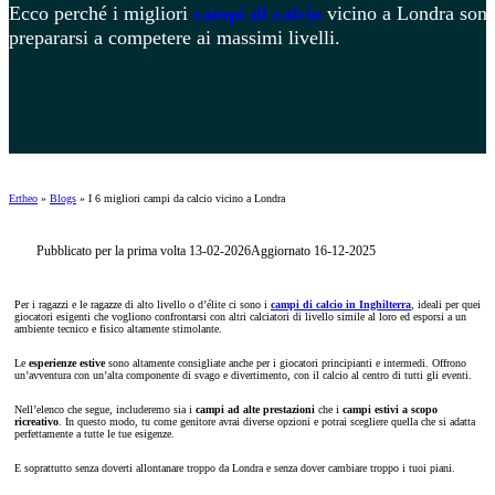
Ecco perché i migliori
campi di calcio
vicino a Londra sono u
prepararsi a competere ai massimi livelli.
Ertheo
»
Blogs
»
I 6 migliori campi da calcio vicino a Londra
Pubblicato per la prima volta 13-02-2026
Aggiornato 16-12-2025
Per i ragazzi e le ragazze di alto livello o d’élite ci sono i
campi di calcio in Inghilterra
, ideali per quei
giocatori esigenti che vogliono confrontarsi con altri calciatori di livello simile al loro ed esporsi a un
ambiente tecnico e fisico altamente stimolante.
Le
esperienze estive
sono altamente consigliate anche per i giocatori principianti e intermedi. Offrono
un’avventura con un’alta componente di svago e divertimento, con il calcio al centro di tutti gli eventi.
Nell’elenco che segue, includeremo sia i
campi ad alte prestazioni
che i
campi estivi a scopo
ricreativo
. In questo modo, tu come genitore avrai diverse opzioni e potrai scegliere quella che si adatta
perfettamente a tutte le tue esigenze.
E soprattutto senza doverti allontanare troppo da Londra e senza dover cambiare troppo i tuoi piani.