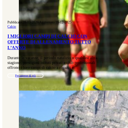
Pubblicato 20-03-2026
|
Aggiornato 16-12-2025
Calcio
I MIGLIORI CAMPI DI CALCIO CON
OFFERTE DI ALLENAMENTO TUTTO
L’ANNO
Durante le vacanze, il periodo natalizio o qualsiasi altra
stagione, prestigiosi istituti privati e club professionali
offrono i loro campi di calcio a ragazzi e…
Per saperne di più