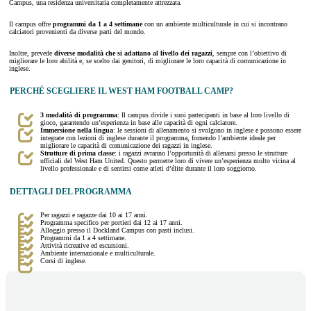
Campus, una residenza universitaria completamente attrezzata.
Il campus offre
programmi da 1 a 4 settimane
con un ambiente multiculturale in cui si incontrano
calciatori provenienti da diverse parti del mondo.
Inoltre, prevede
diverse modalità che si adattano al livello dei ragazzi
, sempre con l’obiettivo di
migliorare le loro abilità e, se scelto dai genitori, di migliorare le loro capacità di comunicazione in
inglese.
PERCHÉ SCEGLIERE IL WEST HAM FOOTBALL CAMP?
3 modalità di programma
: Il campus divide i suoi partecipanti in base al loro livello di
gioco, garantendo un’esperienza in base alle capacità di ogni calciatore.
Immersione nella lingua
: le sessioni di allenamento si svolgono in inglese e possono essere
integrate con lezioni di inglese durante il programma, fornendo l’ambiente ideale per
migliorare le capacità di comunicazione dei ragazzi in inglese.
Strutture di prima classe
: i ragazzi avranno l’opportunità di allenarsi presso le strutture
ufficiali del West Ham United. Questo permette loro di vivere un’esperienza molto vicina al
livello professionale e di sentirsi come atleti d’élite durante il loro soggiorno.
DETTAGLI DEL PROGRAMMA
Per ragazzi e ragazze dai 10 ai 17 anni.
Programma specifico per portieri dai 12 ai 17 anni.
Alloggio presso il Dockland Campus con pasti inclusi.
Programmi da 1 a 4 settimane.
Attività ricreative ed escursioni.
Ambiente internazionale e multiculturale.
Corsi di inglese.