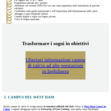
Per ragazzi dai 12 ai 17 anni.
Programma speciale per i portieri.
Allenatori con licenza UEFA Pro con una vasta esperienza nella formazione di giovani
calciatori.
Conferenze sulla guida nutrizionale e sull’importanza dell’alimentazione nello sport.
Alloggio e pasti bilanciati inclusi.
Camere doppie o triple con bagno privato.
Corsi di lingua opzionali.
Trasformare i sogni in obiettivi
Ulteriori informazioni campo
di calcio ad alte prestazioni
in Inghilterra
2. CAMPUS DEL WEST HAM
Questo campo di calcio si svolge presso
le strutture ufficiali del club
vicino al
West Ham Campi de
Calcio
. I ragazzi alloggiano presso la
University of East London
, nota anche come Docklands