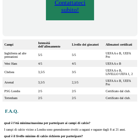
Contattateci
subito!
Intensità
Campi
Livello dei giocatori
Allenatori certificati
dell’allenamento
Inghilterra ad alte
UEFA A o B, UEFA
5/5
5/5
prestazioni
Pro
West Ham
4/5
4/5
UEFA A o B
UEFA A o B,
Chelsea
3,5/5
3/5
LIVELLO UEFA 1, 2
UEFA A o B, UEFA
Arsenal
3,5/5
2,5/5
Pro
PSG Londra
2/5
2/5
Certificato dal club.
Tottenham
2/5
2/5
Certificato dal club.
F.A.Q.
qual è l’età minima/massima per partecipare ai campi di calcio?
I campi di calcio vicino a Londra sono generalmente rivolti a ragazzi e ragazze dagli 8 ai 21 anni.
qual è il livello minimo di calcio richiesto per partecipare?