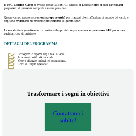
Il
PSG London Camp
si svolge presso la Box Hill School di Londra e offre ai suoi partecipanti
programmi di pensione completa e mezza pensione.
Questo campo rappresenta un’
ottima opportunità
per i ragazzi che si affacciano al mondo del calcio e
vogliono avvicinarsi all’ambiente professionale di questo sport.
Le sue strutture garantiscono il corretto sviluppo del campo, con una
supervisione 24/7
per evitare
qualsiasi tipo di incidente.
DETTAGLI DEL PROGRAMMA
Per ragazzi e ragazze dagli 8 ai 17 anni.
Allenatori certificati dal club.
Vitto e alloggio inclusi nel programma.
Corsi di lingua opzionali.
Trasformare i sogni in obiettivi
Contattateci
subito!