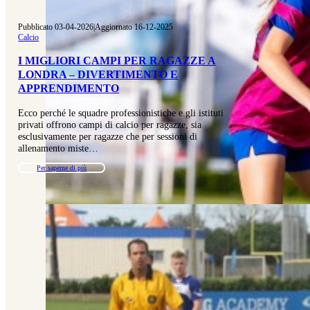
Pubblicato 03-04-2026
|
Aggiornato 16-12-2025
Calcio
I MIGLIORI CAMPI PER RAGAZZE A
LONDRA – DIVERTIMENTO E
APPRENDIMENTO
Ecco perché le squadre professionistiche e gli istituti
privati offrono campi di calcio per ragazze, sia
esclusivamente per ragazze che per sessioni di
allenamento miste…
Per saperne di più