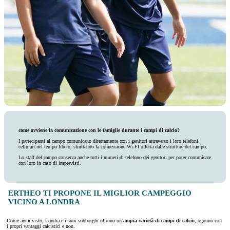
come avviene la comunicazione con le famiglie durante i campi di calcio?
I partecipanti al campo comunicano direttamente con i genitori attraverso i loro telefoni
cellulari nel tempo libero, sfruttando la connessione Wi-FI offerta dalle strutture del campo.
Lo staff del campo conserva anche tutti i numeri di telefono dei genitori per poter comunicare
con loro in caso di imprevisti.
ERTHEO TI PROPONE IL MIGLIOR CAMPEGGIO
VICINO A LONDRA
Come avrai visto, Londra e i suoi sobborghi offrono un’
ampia varietà di campi di calcio
, ognuno con
i propri vantaggi calcistici e non.