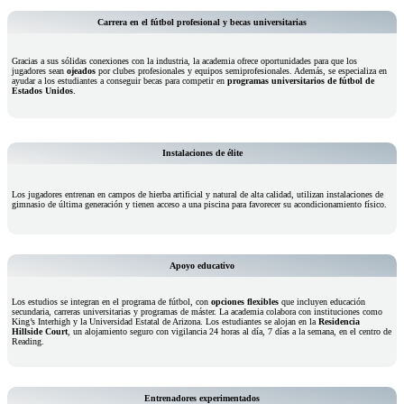
Carrera en el fútbol profesional y becas universitarias
Gracias a sus sólidas conexiones con la industria, la academia ofrece oportunidades para que los
jugadores sean
ojeados
por clubes profesionales y equipos semiprofesionales. Además, se especializa en
ayudar a los estudiantes a conseguir becas para competir en
programas universitarios de fútbol de
Estados Unidos
.
Instalaciones de élite
Los jugadores entrenan en campos de hierba artificial y natural de alta calidad, utilizan instalaciones de
gimnasio de última generación y tienen acceso a una piscina para favorecer su acondicionamiento físico.
Apoyo educativo
Los estudios se integran en el programa de fútbol, con
opciones flexibles
que incluyen educación
secundaria, carreras universitarias y programas de máster. La academia colabora con instituciones como
King’s Interhigh y la Universidad Estatal de Arizona. Los estudiantes se alojan en la
Residencia
Hillside Court
, un alojamiento seguro con vigilancia 24 horas al día, 7 días a la semana, en el centro de
Reading.
Entrenadores experimentados