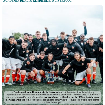
ACADEMIA DE ALTO RENDIMIENTO LIVERPOOL
La
Academia de Alto Rendimiento de Liverpool
ofrece a los aspirantes a futbolistas la
oportunidad de desarrollar sus habilidades en un entorno profesional. Centrada tanto en el fútbol
como en la educación, la academia ofrece
entrenadores certificados por la UEFA
e
instalaciones
de vanguardia
, así como opciones de alojamiento para ayudar a los jugadores a tener éxito dentro
y fuera del campo.