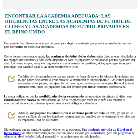
ENCONTRAR LA ACADEMIA ADECUADA: LAS
DIFERENCIAS ENTRE LAS ACADEMIAS DE FÚTBOL DE
CLUBES Y LAS ACADEMIAS DE FÚTBOL PRIVADAS EN
EL REINO UNIDO
Comprender las diferencias es el primer paso para elegir la academia que pondrá en marcha tu camino
para convertirte en futbolista profesional.
Como hemos mencionado antes,
las academias de fútbol de los clubes
están directamente vinculadas a
los equipos profesionales y sólo están disponibles para los jugadores seleccionados por los ojeadores del
club. Lo bueno es que, aunque el ingreso es extremadamente competitivo, si hay que pagar tasas para
participar, son bastante bajas o las cubre totalmente el club.
También vivirán normalmente con sus padres, en lugar de que se les ofrezca alojamiento, por
lo que poder desplazarse o vivir cerca de la institución es imprescindible. Los clubes pueden
compensar a los padres, por ejemplo, si tienen que conducir unas horas para llevar al niño al
entrenamiento, pero los jugadores son aún jóvenes para firmar contratos profesionales.
La cruda realidad es que las
posibilidades de ser seleccionado
en un equipo de primera división son
extremadamente escasas
en estas academias. Sólo los pocos que estén en lo más alto tendrán la
oportunidad de avanzar, mientras que el resto se verá obligado a abandonar.
Además,
compaginar los estudios con el atletismo puede ser todo un reto
, ya que no se
responsabilizan de que los jugadores compaginen sus estudios con el entrenamiento, sino que
es responsabilidad de sus padres.
Sin embargo, que no cunda el pánico: existen otras opciones. Una
academia privada de fútbol en el
Reino Unido
de alto rendimiento puede tener un precio elevado por la matrícula, pero sus programas se
adaptan al nivel de habilidad, el potencial y las aspiraciones de cada jugador.