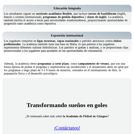
Educación Integrada
Los estudiantes siguen un
currículo académico flexible
, que incluye
cursos de bachillerato
(inglés,
francés o sistema internacional),
programas de gestión deportiva
y
clases de inglés
. La academia
también facilita el acceso a becas para universidades estadounidenses, proporcionando oportunidades de
progresión tanto académica como deportiva.
Exposición internacional
Los jugadores compiten en
ligas escocesas
,
copas nacionales
y partidos amistosos contra
clubes
profesionales
. La academia también tiene una base en Malta, lo que permite a los jugadores
experimentar diferentes culturas futbolísticas. Los partidos se graban y analizan, y se proporcionan clips
promocionales a los jugadores para ayudarles en las oportunidades de contratación.
Además, la academia ofrece
programas a corto plazo
, como
campamentos de verano
, que son una
forma óptima de probar el programa y experimentar las instalaciones y el alojamiento antes de optar por
los programas a largo plazo de 3 ó 9 meses de duración, centrados en el entrenamiento de élite, la
preparación física y el desarrollo psicológico.
Transformando sueños en goles
¿Te interesaría saber más sobre
la Academia de Fútbol en Glasgow
?
¡Contáctanos!