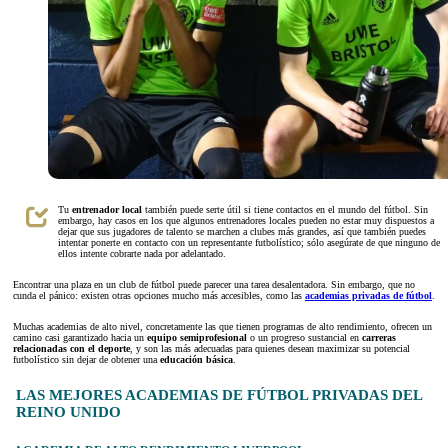
Tu
entrenador local
también puede serte útil si tiene contactos en el mundo del fútbol. Sin
embargo, hay casos en los que algunos entrenadores locales pueden no estar muy dispuestos a
dejar que sus jugadores de talento se marchen a clubes más grandes, así que también puedes
intentar ponerte en contacto con un representante futbolístico; sólo asegúrate de que ninguno de
ellos intente cobrarte nada por adelantado.
Encontrar una plaza en un club de fútbol puede parecer una tarea desalentadora. Sin embargo, que no
cunda el pánico: existen otras opciones mucho más accesibles, como las
academias privadas de fútbol
.
Muchas academias de alto nivel, concretamente las que tienen programas de alto rendimiento, ofrecen un
camino casi garantizado hacia un
equipo semiprofesional
o un progreso sustancial en
carreras
relacionadas con el deporte
, y son las más adecuadas para quienes desean maximizar su potencial
futbolístico sin dejar de obtener una
educación básica
.
LAS MEJORES ACADEMIAS DE FÚTBOL PRIVADAS DEL
REINO UNIDO