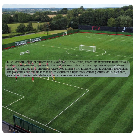
Elite Football Camp, el primero de su clase en el Reino Unido, ofrece una experiencia futbolística y
académica sin parangón, que combina un entrenamiento de élite con excepcionales oportunidades
educativas. Situada en el pintoresco Grace Dieu Manor Park, Liecestershire, la academia proporciona
una plataforma que cambia la vida de los aspirantes a futbolistas, chicos y chicas, de 16 a 23 años,
para perfeccionar sus habilidades y alcanzar la excelencia académica.