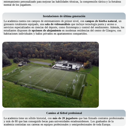
entrenamiento personalizado para mejorar las habilidades técnicas, la comprensión táctica y la fortaleza
mental de los jugadores.
Instalaciones de última generación
La academia cuenta con campos de entrenamiento de primer nivel, con
campos de hierba natural
, un
gimnasio totalmente equipado, una
sala de videoanálisis
que incluye tecnología punta y acceso a
servicios especializados en ciencias del deporte, como fisioterapia y control del rendimiento. Además, los
estudiantes disponen de
opciones de alojamiento
en modernas residencias del centro de Glasgow, con
habitaciones individuales y baños privados en apartamentos compartidos.
Camino al fútbol profesional
La academia tiene un sólido historial, con
más de 20 jugadores
que han firmado contratos profesionales
y más de 80 que han conseguido becas para universidades estadounidenses. Los graduados de la
academia continúan sus carreras en equipos profesionales y semiprofesionales de toda Europa.