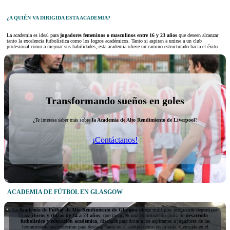
¿A QUIÉN VA DIRIGIDA ESTA ACADEMIA?
La academia es ideal para
jugadores femeninos o masculinos entre 16 y 23 años
que deseen alcanzar
tanto la excelencia futbolística como los logros académicos. Tanto si aspiran a unirse a un club
profesional como a mejorar sus habilidades, esta academia ofrece un camino estructurado hacia el éxito.
Transformando sueños en goles
¿Te interesa saber más sobre
la Academia de Alto Rendimiento de Liverpool
?
¡Contáctanos!
ACADEMIA DE FÚTBOL EN GLASGOW
La
Academia de Fútbol de Alto Rendimiento de
Glasgow
ofrece múltiples programas deportivos
para
chicos y chicas de 14 a 23 años
, que incluyen una combinación única de
desarrollo
futbolístico
y
educación académica
, diseñada para dotar a los aspirantes a jugadores de las
herramientas que necesitan para destacar tanto en el campo como en la vida. Centrada en el