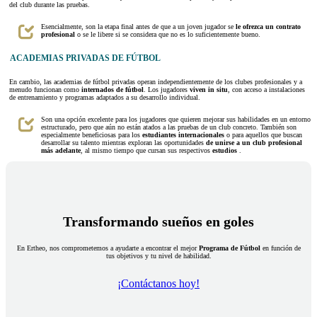
del club durante las pruebas.
Esencialmente, son la etapa final antes de que a un joven jugador se
le ofrezca un contrato
profesional
o se le libere si se considera que no es lo suficientemente bueno.
ACADEMIAS PRIVADAS DE FÚTBOL
En cambio, las academias de fútbol privadas operan independientemente de los clubes profesionales y a
menudo funcionan como
internados de fútbol
. Los jugadores
viven in situ
, con acceso a instalaciones
de entrenamiento y programas adaptados a su desarrollo individual.
Son una opción excelente para los jugadores que quieren mejorar sus habilidades en un entorno
estructurado, pero que aún no están atados a las pruebas de un club concreto. También son
especialmente beneficiosas para los
estudiantes internacionales
o para aquellos que buscan
desarrollar su talento mientras exploran las oportunidades
de unirse a un club profesional
más adelante
, al mismo tiempo que cursan sus respectivos
estudios
.
Transformando sueños en goles
En Ertheo, nos comprometemos a ayudarte a encontrar el mejor
Programa de Fútbol
en función de
tus objetivos y tu nivel de habilidad.
¡Contáctanos hoy!