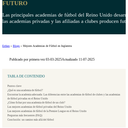
FUTURO
Las principales academias de fútbol del Reino Unido desarro
las academias privadas y las afiliadas a clubes producen fut
Ertheo
»
Blogs
»
Mejores Academias de Fútbol en Inglaterra
Publicado por primera vez 03-03-2025
Actualizado 11-07-2025
TABLA DE CONTENIDO
Puntos clave
¿Qué es una academia de fútbol?
Encontrar la academia adecuada: Las diferencias entre las academias de fútbol de clubes y las academias
de fútbol privadas en el Reino Unido
¿Cómo fichar por una academia de fútbol de un club?
Las mejores academias de fútbol privadas del Reino Unido
Las mejores academias de fútbol de la Premier League en el Reino Unido
Preguntas más frecuentes (FAQ)
Conclusión: un camino más allá del fútbol