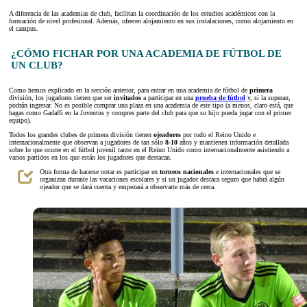
A diferencia de las academias de club, facilitan la coordinación de los estudios académicos con la
formación de nivel profesional. Además, ofrecen alojamiento en sus instalaciones, como alojamiento en
el campus.
¿CÓMO FICHAR POR UNA ACADEMIA DE FÚTBOL DE
UN CLUB?
Como hemos explicado en la sección anterior, para entrar en una academia de fútbol de
primera
división, los jugadores tienen que ser
invitados
a participar en una
prueba de fútbol
y, si la superan,
podrán ingresar. No es posible comprar una plaza en una academia de este tipo (a menos, claro está, que
hagas como Gadaffi en la Juventus y compres parte del club para que su hijo pueda jugar con el primer
equipo).
Todos los grandes clubes de primera división tienen
ojeadores
por todo el Reino Unido e
internacionalmente que observan a jugadores de tan sólo
8-10
años y mantienen información detallada
sobre lo que ocurre en el fútbol juvenil tanto en el Reino Unido como internacionalmente asistiendo a
varios partidos en los que están los jugadores que destacan.
Otra forma de hacerse notar es participar en
torneos
nacionales
e internacionales que se
organizan durante las vacaciones escolares y si un jugador destaca seguro que habrá algún
ojeador que se dará cuenta y empezará a observarte más de cerca.