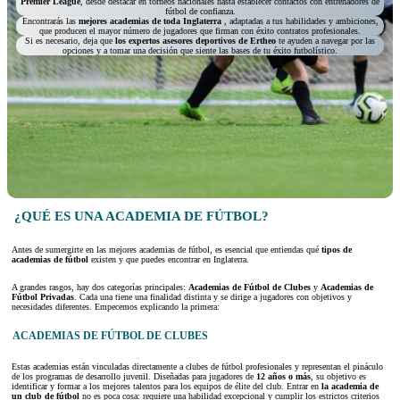
Premier League
, desde destacar en torneos nacionales hasta establecer contactos con entrenadores de
fútbol de confianza.
Encontrarás las
mejores academias de toda Inglaterra
, adaptadas a tus habilidades y ambiciones,
que producen el mayor número de jugadores que firman con éxito contratos profesionales.
Si es necesario, deja que
los expertos asesores deportivos de Ertheo
te ayuden a navegar por las
opciones y a tomar una decisión que siente las bases de tu éxito futbolístico.
¿QUÉ ES UNA ACADEMIA DE FÚTBOL?
Antes de sumergirte en las mejores academias de fútbol, es esencial que entiendas qué
tipos de
academias de fútbol
existen y que puedes encontrar en Inglaterra.
A grandes rasgos, hay dos categorías principales:
Academias de Fútbol de Clubes
y
Academias de
Fútbol Privadas
. Cada una tiene una finalidad distinta y se dirige a jugadores con objetivos y
necesidades diferentes. Empecemos explicando la primera:
ACADEMIAS DE FÚTBOL DE CLUBES
Estas academias están vinculadas directamente a clubes de fútbol profesionales y representan el pináculo
de los programas de desarrollo juvenil. Diseñadas para jugadores de
12 años o más
, su objetivo es
identificar y formar a los mejores talentos para los equipos de élite del club. Entrar en
la academia de
un club de fútbol
no es poca cosa: requiere una habilidad excepcional y cumplir los estrictos criterios