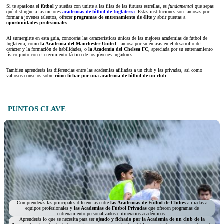
Si te apasiona el
fútbol
y sueñas con unirte a las filas de las futuras estrellas, es
fundamental
que sepas
qué distingue a las
mejores
academias de fútbol de Inglaterra
. Estas instituciones son famosas por
formar a jóvenes talentos, ofrecer
programas de entrenamiento de élite
y abrir puertas a
oportunidades profesionales
.
Al sumergirte en esta guía, conocerás las características únicas de las mejores academias de fútbol de
Inglaterra, como
la Academia del Manchester United
, famosa por su énfasis en el desarrollo del
carácter y la formación de habilidades, o
la Academia del Chelsea FC
, apreciada por su entrenamiento
físico junto con el crecimiento táctico de los jóvenes jugadores.
También aprenderás las diferencias entre las academias afiliadas a un club y las privadas, así como
valiosos consejos sobre
cómo fichar por una academia de fútbol de un club
.
PUNTOS CLAVE
Comprenderás las principales diferencias entre
las Academias de Fútbol de Clubes
afiliadas a
equipos profesionales y
las Academias de Fútbol Privadas
que ofrecen programas de
entrenamiento personalizados e itinerarios académicos.
Aprenderás lo que se necesita para ser
ojeado y fichado por la Academia de un club de la