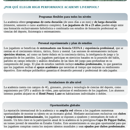
¿POR QUÉ ELEGIR HIGH PERFORMANCE ACADEMY LIVERPOOL?
Programas flexibles para todos los niveles
La academia ofrece
programas
de corta duración
(de unos días a un mes) y
de larga duración
(trimestre, semestre o curso académico completo).
Los jugadores de 16 a 23 años
pueden elegir entre
una formación exclusivamente futbolística o combinarla con estudios de formación profesional en
ciencias del deporte, fisioterapia o entrenamiento.
Personal experimentado y plan de estudios
Los jugadores se benefician de
entrenadores con licencia UEFA A
y
experiencia profesional
, que se
centran en el crecimiento técnico, táctico, físico y mental. Las sesiones de entrenamiento incluyen
ejercicios técnicos
, así como un fuerte énfasis en la conciencia táctica, la inteligencia de juego y la
preparación de los partidos. Los jugadores participan en ejercicios basados en la posesión del balón,
partidos en campo reducido y análisis detallados de las fases del juego para profundizar en su
comprensión del juego. El plan de estudios también incluye
estudios profesionales
, lo que garantiza
que los jugadores reciban el
apoyo académico
que necesitan al tiempo que mejoran su rendimiento
deportivo. Este enfoque polifacético garantiza el desarrollo personal y profesional de cada jugador.
Instalaciones de alto nivel
La academia cuenta con campos de 4G, gimnasio, piscina y tecnología de ciencias del deporte, como
seguimiento por GPS y análisis de vídeo, para optimizar el rendimiento de los jugadores. Los alumnos
internos pueden alojarse en el
Hotel Penny Lane
en habitaciones individuales o dobles.
Oportunidades globales
La reputación internacional de la academia y su
amplia red
ofrecen a los jugadores numerosas
oportunidades de mostrar su talento en un escenario global. Mediante asociaciones exclusivas con
clubes
y competiciones internacionales
, los jugadores se exponen a ojeadores y entrenadores de todo el
mundo. Un hito clave es la participación anual de la academia en la prestigiosa
Copa Dr Pepper Dallas
,
un torneo juvenil de renombre en Estados Unidos. Este acontecimiento es una gran oportunidad para que
los jugadores compitan contra los mejores talentos mundiales y sean
ojeados por clubes profesionales
.