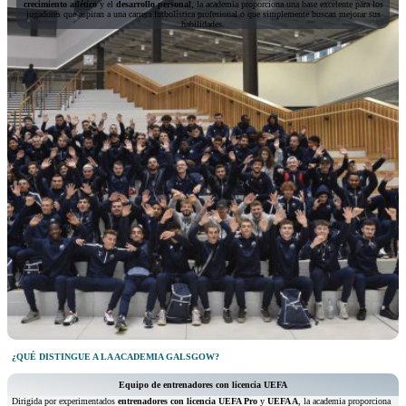
crecimiento atlético
y el
desarrollo personal
, la academia proporciona una base excelente para los
jugadores que aspiran a una carrera futbolística profesional o que simplemente buscan mejorar sus
habilidades.
¿QUÉ DISTINGUE A LA ACADEMIA GALSGOW?
Equipo de entrenadores con licencia UEFA
Dirigida por experimentados
entrenadores
con licencia
UEFA Pro
y
UEFA A
, la academia proporciona