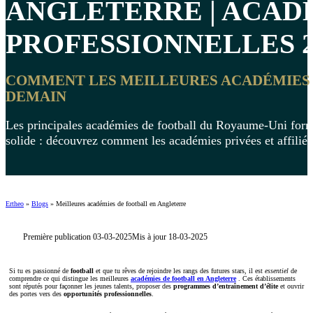
ANGLETERRE | ACAD
PROFESSIONNELLES 2
COMMENT LES MEILLEURES ACADÉMIES 
DEMAIN
Les principales académies de football du Royaume-Uni forme
solide : découvrez comment les académies privées et affiliée
Ertheo
»
Blogs
»
Meilleures académies de football en Angleterre
Première publication 03-03-2025
Mis à jour 18-03-2025
Si tu es passionné de
football
et que tu rêves de rejoindre les rangs des futures stars, il est
essentiel
de
comprendre ce qui distingue les
meilleures
académies de football en Angleterre
. Ces établissements
sont réputés pour façonner les jeunes talents, proposer des
programmes d’entraînement d’élite
et ouvrir
des portes vers des
opportunités professionnelles
.