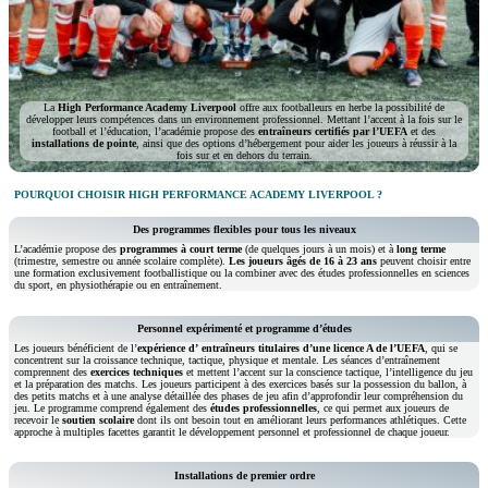
La
High Performance Academy Liverpool
offre aux footballeurs en herbe la possibilité de
développer leurs compétences dans un environnement professionnel. Mettant l’accent à la fois sur le
football et l’éducation, l’académie propose des
entraîneurs certifiés par l’UEFA
et des
installations de pointe
, ainsi que des options d’hébergement pour aider les joueurs à réussir à la
fois sur et en dehors du terrain.
POURQUOI CHOISIR HIGH PERFORMANCE ACADEMY LIVERPOOL ?
Des programmes flexibles pour tous les niveaux
L’académie propose des
programmes
à court terme
(de quelques jours à un mois) et à
long terme
(trimestre, semestre ou année scolaire complète).
Les joueurs âgés de 16 à 23 ans
peuvent choisir entre
une formation exclusivement footballistique ou la combiner avec des études professionnelles en sciences
du sport, en physiothérapie ou en entraînement.
Personnel expérimenté et programme d’études
Les joueurs bénéficient de l’
expérience d’
entraîneurs titulaires d’une licence A de l’UEFA
, qui se
concentrent sur la croissance technique, tactique, physique et mentale. Les séances d’entraînement
comprennent des
exercices techniques
et mettent l’accent sur la conscience tactique, l’intelligence du jeu
et la préparation des matchs. Les joueurs participent à des exercices basés sur la possession du ballon, à
des petits matchs et à une analyse détaillée des phases de jeu afin d’approfondir leur compréhension du
jeu. Le programme comprend également des
études professionnelles
, ce qui permet aux joueurs de
recevoir le
soutien scolaire
dont ils ont besoin tout en améliorant leurs performances athlétiques. Cette
approche à multiples facettes garantit le développement personnel et professionnel de chaque joueur.
Installations de premier ordre