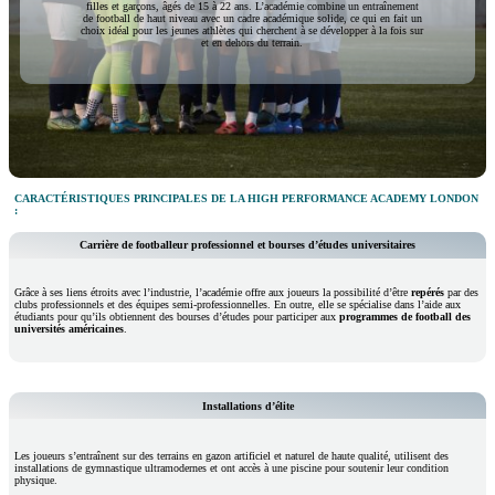
filles et garçons, âgés de 15 à 22 ans. L’académie combine un entraînement
de football de haut niveau avec un cadre académique solide, ce qui en fait un
choix idéal pour les jeunes athlètes qui cherchent à se développer à la fois sur
et en dehors du terrain.
CARACTÉRISTIQUES PRINCIPALES DE LA HIGH PERFORMANCE ACADEMY LONDON
:
Carrière de footballeur professionnel et bourses d’études universitaires
Grâce à ses liens étroits avec l’industrie, l’académie offre aux joueurs la possibilité d’être
repérés
par des
clubs professionnels et des équipes semi-professionnelles. En outre, elle se spécialise dans l’aide aux
étudiants pour qu’ils obtiennent des bourses d’études pour participer aux
programmes de football des
universités américaines
.
Installations d’élite
Les joueurs s’entraînent sur des terrains en gazon artificiel et naturel de haute qualité, utilisent des
installations de gymnastique ultramodernes et ont accès à une piscine pour soutenir leur condition
physique.