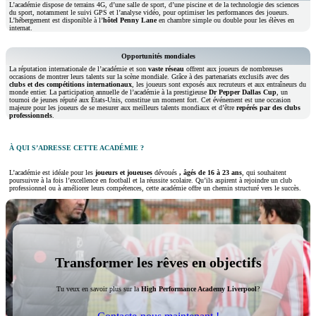
L’académie dispose de terrains 4G, d’une salle de sport, d’une piscine et de la technologie des sciences
du sport, notamment le suivi GPS et l’analyse vidéo, pour optimiser les performances des joueurs.
L’hébergement est disponible à l’
hôtel Penny Lane
en chambre simple ou double pour les élèves en
internat.
Opportunités mondiales
La réputation internationale de l’académie et son
vaste réseau
offrent aux joueurs de nombreuses
occasions de montrer leurs talents sur la scène mondiale. Grâce à des partenariats exclusifs avec des
clubs et des compétitions internationaux
, les joueurs sont exposés aux recruteurs et aux entraîneurs du
monde entier. La participation annuelle de l’académie à la prestigieuse
Dr Pepper Dallas Cup
, un
tournoi de jeunes réputé aux États-Unis, constitue un moment fort. Cet événement est une occasion
majeure pour les joueurs de se mesurer aux meilleurs talents mondiaux et d’être
repérés par des clubs
professionnels
.
À QUI S’ADRESSE CETTE ACADÉMIE ?
L’académie est idéale pour les
joueurs et joueuses
dévoués
, âgés de 16 à 23 ans
, qui souhaitent
poursuivre à la fois l’excellence en football et la réussite scolaire. Qu’ils aspirent à rejoindre un club
professionnel ou à améliorer leurs compétences, cette académie offre un chemin structuré vers le succès.
Transformer les rêves en objectifs
Tu veux en savoir plus sur la
High Performance Academy Liverpool
?