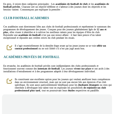
En gros, il existe deux catégories principales : Les
académies de football de club
et les
académies de
football privées
. Chacune sert un objectif différent et s’adresse à des joueurs dont les objectifs et les
besoins varient. Commençons par expliquer la première :
CLUB FOOTBALL ACADEMIES
Ces académies sont directement liées aux clubs de football professionnels et représentent le summum des
programmes de développement des jeunes. Conçues pour des joueurs généralement âgés de
12 ans et
plus
, elles visent à identifier et à cultiver les meilleurs talents pour les équipes d’élite du club.
Rejoindre une
académie de football
n’est pas une mince affaire : il faut faire preuve d’un talent
exceptionnel et répondre aux critères stricts du club pendant les essais.
Il s’agit essentiellement de la dernière étape avant qu’un jeune joueur ne se voie
offrir un
contrat professionnel
ou ne soit libéré s’il n’est pas jugé assez bon.
ACADÉMIES PRIVÉES DE FOOTBALL
En revanche, les académies de football privées sont indépendantes des clubs professionnels et
fonctionnent souvent comme des
internats de football
. Les joueurs
vivent sur place
et ont accès à des
installations d’entraînement et à des programmes adaptés à leur développement individuel.
Ils constituent une excellente option pour les joueurs qui veulent améliorer leurs compétences
dans un environnement structuré, mais qui ne sont pas encore liés aux épreuves d’un club
spécifique. Ils sont aussi particulièrement bénéfiques pour les
étudiants étrangers
ou ceux qui
cherchent à développer leur talent tout en explorant les possibilités
de rejoindre un club
professionnel plus tard
, tout en poursuivant leurs
études
respectives en parallèle.