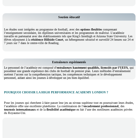
Soutien éducatif
Les études sont intégrées au programme de football, avec des
options flexibles
comprenant
l’enseignement secondaire, les diplômes universitaires et les programmes de maîtrise. L’académie
travaille en partenariat avec des établissements tels que King’s Interhigh et Arizona State University. Les
élèves séjournent à la
résidence Hillside Court
, un hébergement sécurisé et surveillé 24 heures sur 24 et
7 jours sur 7 dans le centre-ville de Reading.
Entraîneurs expérimentés
Le personnel de l’académie est composé d’
entraîneurs hautement qualifiés, licenciés par l’UEFA
, qui
possèdent une grande expérience des clubs de football de premier plan. Leurs méthodes d’entraînement
mettent l’accent sur la compréhension tactique, les compétences techniques et le développement
personnel, aidant ainsi les joueurs à développer un jeu bien équilibré.
POURQUOI CHOISIR LA HIGH PERFORMANCE ACADEMY LONDON ?
Pour les joueurs qui cherchent à faire passer leur jeu au niveau supérieur tout en poursuivant leurs études,
l’académie offre une excellente plateforme. La combinaison de l’
encadrement professionnel
, des
tournois internationaux
et de la
flexibilité académique
en fait l’une des meilleures académies privées
du Royaume-Uni.