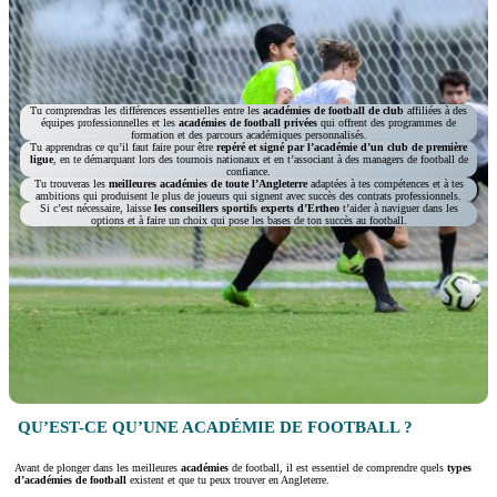
Tu comprendras les différences essentielles entre les
académies de football de club
affiliées à des
équipes professionnelles et les
académies de football privées
qui offrent des programmes de
formation et des parcours académiques personnalisés.
Tu apprendras ce qu’il faut faire pour être
repéré et signé par l’académie d’un club de première
ligue
, en te démarquant lors des tournois nationaux et en t’associant à des managers de football de
confiance.
Tu trouveras les
meilleures académies de toute l’Angleterre
adaptées à tes compétences et à tes
ambitions qui produisent le plus de joueurs qui signent avec succès des contrats professionnels.
Si c’est nécessaire, laisse
les conseillers sportifs experts d’Ertheo
t’aider à naviguer dans les
options et à faire un choix qui pose les bases de ton succès au football.
QU’EST-CE QU’UNE ACADÉMIE DE FOOTBALL ?
Avant de plonger dans les meilleures
académies
de football, il est essentiel de comprendre quels
types
d’académies de football
existent et que tu peux trouver en Angleterre.