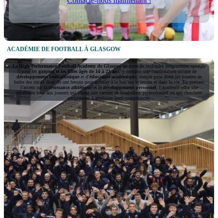
Contacte-nous maintenant !
ACADÉMIE DE FOOTBALL À GLASGOW
La
High Performance Football Academy de
Glasgow
propose de multiples programmes sportifs
pour les
garçons et les filles âgés de 14 à 23 ans
, y compris une combinaison unique de
développement footballistique
et d’
éducation académique
, conçue pour doter les joueurs en
herbe des outils dont ils ont besoin pour exceller à la fois sur le terrain et dans la vie. En mettant
l’accent sur la
croissance athlétique
et le
développement personnel
, l’académie offre une
excellente base aux joueurs qui visent une carrière de footballeur professionnel ou qui cherchent
simplement à améliorer leurs compétences.