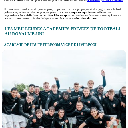
encore – il existe d’autres options beaucoup plus accessibles, comme les
académies privées de football
.
De nombreuses académies de premier plan, en particulier celles qui proposent des programmes de haute
performance, offrent un chemin presque garanti vers une
équipe semi-professionnelle
ou une
progression substantielle dans les
carrières liées au sport
, et conviennent le mieux à ceux qui veulent
maximiser leur potentiel footballistique tout en obtenant une
éducation de base
.
LES MEILLEURES ACADÉMIES PRIVÉES DE FOOTBALL
AU ROYAUME-UNI
ACADÉMIE DE HAUTE PERFORMANCE DE LIVERPOOL