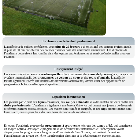
Le chemin vers le football professionnel
L’académie a de solides antécédents, avec
plus de 20 joueurs qui ont
signé des contrats professionnels
et plus de 80 qui ont obtenu des bourses d’études dans des universités américaines. Les diplômés de
l’académie poursuivent leur carrière dans des équipes professionnelles et semi-professionnelles à travers
l’Europe.
Enseignement intégré
Les élèves suivent un
cursus académique flexible
, comprenant des
cours de lycée
(anglais, français ou
système international), des
programmes de gestion du sport
et des
cours d’anglais.
L’académie
facilite également l’accès aux bourses des universités américaines, offrant ainsi des opportunités de
progression à la fois académique et sportive.
Exposition internationale
Les joueurs participent aux
ligues écossaises
, aux
coupes nationales
et à des matchs amicaux contre des
clubs professionnels
. L’académie a également une base à Malte, ce qui permet aux joueurs de découvrir
différentes cultures footballistiques. Les matchs sont filmés et analysés, et des clips promotionnels sont
fournis aux joueurs pour les aider dans leurs démarches de recrutement.
En outre, l’académie propose des
programmes à court terme
, tels que des
camps d’été
, qui constituent
un moyen optimal d’essayer le programme et de découvrir les installations et l’hébergement avant
d’opter pour les programmes à long terme d’une durée de 3 ou 9 mois, qui mettent l’accent sur
l’entraînement au niveau de l’élite, la préparation physique et le développement psychologique.