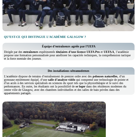
QU’EST-CE QUI DISTINGUE L’ACADÉMIE GALSGOW ?
Équipe d’entraîneurs agréés par l’UEFA
Dirigée par des
entraîneurs
expérimentés
titulaires d’une licence
UEFA Pro
et
UEFA A
, l’académie
propose une formation personnalisée pour améliorer les capacités techniques, la compréhension tactique
et la force mentale des joueurs.
Des installations ultramodernes
L’académie dispose de terrains d’entraînement de premier ordre avec des
pelouses naturelles
, d’un
gymnase entièrement équipé, d’une
salle d’analyse vidéo
qui comprend une technologie de pointe et
d’un accès à des services spécialisés en sciences du sport tels que la physiothérapie et le suivi des
performances. En outre, les étudiants ont la possibilité de
se loger
dans des résidences modernes du
centre ville de Glasgow, avec des chambres individuelles et des salles de bain privées dans des
appartements partagés.