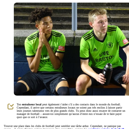
Ton
entraîneur local
peut également t’aider s’il a des contacts dans le monde du football.
Cependant, il arrive que certains entraîneurs locaux ne soient pas très enclins à laisser partir
leurs joueurs talentueux vers de plus grands clubs. Tu peux donc aussi essayer de contacter un
manager de football – assure-toi simplement qu’aucun d’entre eux n’essaie de te faire payer
quoi que ce soit à l’avance.
Trouver une place dans les clubs de football peut sembler une tâche ardue. Cependant, ne panique pas