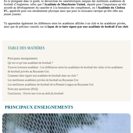
En te plongeant dans ce guide, tu découvriras les caractéristiques uniques des meilleures académies de
football d’Angleterre, telles que l’
Académie de Manchester United
, réputée pour l’importance qu’elle
accorde au développement du caractère et à la formation des compétences, ou l’
Académie du Chelsea
FC,
appréciée pour son entraînement physique ainsi que pour la croissance tactique qu’elle offre aux
jeunes joueurs.
Tu apprendras également les différences entre les académies affiliées à un club et les académies privées,
ainsi que de précieux conseils sur la
façon de se faire signer par une académie de football d’un club
.
TABLE DES MATIÈRES
Principaux enseignements
Qu’est-ce qu’une académie de football ?
Trouver la bonne académie : Les différences entre les académies de football des clubs et les académies
de football privées au Royaume-Uni.
Comment faire signer une académie de football dans un club ?
Les meilleures académies privées de football au Royaume-Uni
Les meilleures académies de football de la Premier League au Royaume-Uni
Foire aux questions (FAQ)
Conclusion : Ouvrir une voie au-delà du football
PRINCIPAUX ENSEIGNEMENTS