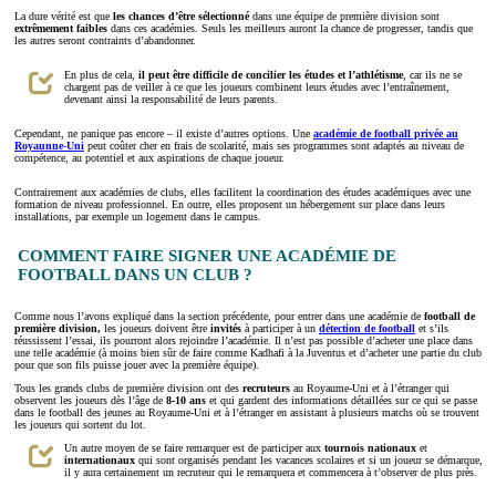
La dure vérité est que
les chances d’être sélectionné
dans une équipe de première division sont
extrêmement faibles
dans ces académies. Seuls les meilleurs auront la chance de progresser, tandis que
les autres seront contraints d’abandonner.
En plus de cela,
il peut être difficile de concilier les études et l’athlétisme
, car ils ne se
chargent pas de veiller à ce que les joueurs combinent leurs études avec l’entraînement,
devenant ainsi la responsabilité de leurs parents.
Cependant, ne panique pas encore – il existe d’autres options. Une
académie de football privée au
Royaunne-Uni
peut coûter cher en frais de scolarité, mais ses programmes sont adaptés au niveau de
compétence, au potentiel et aux aspirations de chaque joueur.
Contrairement aux académies de clubs, elles facilitent la coordination des études académiques avec une
formation de niveau professionnel. En outre, elles proposent un hébergement sur place dans leurs
installations, par exemple un logement dans le campus.
COMMENT FAIRE SIGNER UNE ACADÉMIE DE
FOOTBALL DANS UN CLUB ?
Comme nous l’avons expliqué dans la section précédente, pour entrer dans une académie de
football de
première division,
les joueurs doivent être
invités
à participer à un
détection de football
et s’ils
réussissent l’essai, ils pourront alors rejoindre l’académie. Il n’est pas possible d’acheter une place dans
une telle académie (à moins bien sûr de faire comme Kadhafi à la Juventus et d’acheter une partie du club
pour que son fils puisse jouer avec la première équipe).
Tous les grands clubs de première division ont des
recruteurs
au Royaume-Uni et à l’étranger qui
observent les joueurs dès l’âge de
8-10 ans
et qui gardent des informations détaillées sur ce qui se passe
dans le football des jeunes au Royaume-Uni et à l’étranger en assistant à plusieurs matchs où se trouvent
les joueurs qui sortent du lot.
Un autre moyen de se faire remarquer est de participer aux
tournois
nationaux
et
internationaux
qui sont organisés pendant les vacances scolaires et si un joueur se démarque,
il y aura certainement un recruteur qui le remarquera et commencera à t’observer de plus près.