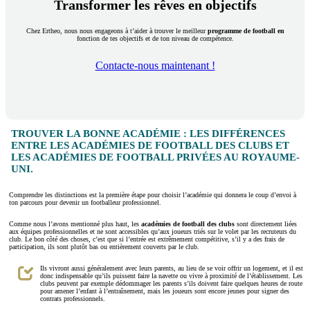
Transformer les rêves en objectifs
Chez Ertheo, nous nous engageons à t’aider à trouver le meilleur
programme de football en
fonction de tes objectifs et de ton niveau de compétence.
Contacte-nous maintenant !
TROUVER LA BONNE ACADÉMIE : LES DIFFÉRENCES
ENTRE LES ACADÉMIES DE FOOTBALL DES CLUBS ET
LES ACADÉMIES DE FOOTBALL PRIVÉES AU ROYAUME-
UNI.
Comprendre les distinctions est la première étape pour choisir l’académie qui donnera le coup d’envoi à
ton parcours pour devenir un footballeur professionnel.
Comme nous l’avons mentionné plus haut, les
académies de football des clubs
sont directement liées
aux équipes professionnelles et ne sont accessibles qu’aux joueurs triés sur le volet par les recruteurs du
club. Le bon côté des choses, c’est que si l’entrée est extrêmement compétitive, s’il y a des frais de
participation, ils sont plutôt bas ou entièrement couverts par le club.
Ils vivront aussi généralement avec leurs parents, au lieu de se voir offrir un logement, et il est
donc indispensable qu’ils puissent faire la navette ou vivre à proximité de l’établissement. Les
clubs peuvent par exemple dédommager les parents s’ils doivent faire quelques heures de route
pour amener l’enfant à l’entraînement, mais les joueurs sont encore jeunes pour signer des
contrats professionnels.