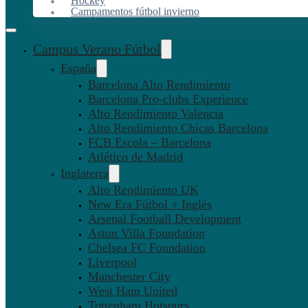
Hockey
Campamentos fútbol invierno
Campus Verano Fútbol
España
Barcelona Alto Rendimiento
Barcelona Pro-clubs Experience
Alto Rendimiento Valencia
Alto Rendimiento Chicas Barcelona
FCB Escola – Barcelona
Atlético de Madrid
Inglaterra
Alto Rendimiento UK
New Era Fútbol + Inglés
Arsenal Football Development
Aston Villa Foundation
Chelsea FC Foundation
Liverpool
Manchester City
West Ham United
Tottenham Hotspurs