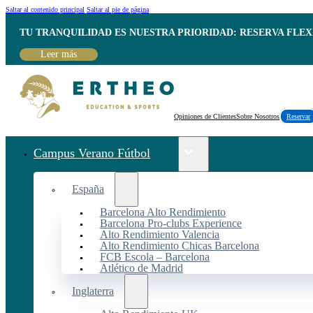
Saltar al contenido principal
Saltar al pie de página
TU TRANQUILIDAD ES NUESTRA PRIORIDAD: RESERVA FLEX
Leer más
Opiniones de Clientes
Sobre Nosotros
Reservar
Campus Verano Fútbol
España
Barcelona Alto Rendimiento
Barcelona Pro-clubs Experience
Alto Rendimiento Valencia
Alto Rendimiento Chicas Barcelona
FCB Escola – Barcelona
Atlético de Madrid
Inglaterra