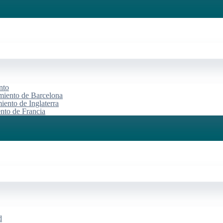
nto
miento de Barcelona
iento de Inglaterra
ento de Francia
d