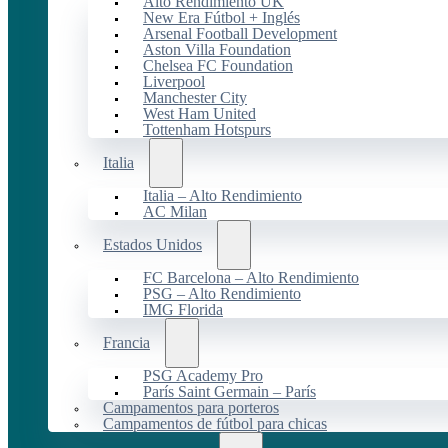
Alto Rendimiento UK
New Era Fútbol + Inglés
Arsenal Football Development
Aston Villa Foundation
Chelsea FC Foundation
Liverpool
Manchester City
West Ham United
Tottenham Hotspurs
Italia
Italia – Alto Rendimiento
AC Milan
Estados Unidos
FC Barcelona – Alto Rendimiento
PSG – Alto Rendimiento
IMG Florida
Francia
PSG Academy Pro
París Saint Germain – París
Campamentos para porteros
Campamentos de fútbol para chicas