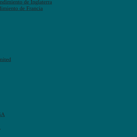
ndimiento de Inglaterra
dimiento de Francia
nited
SA
A