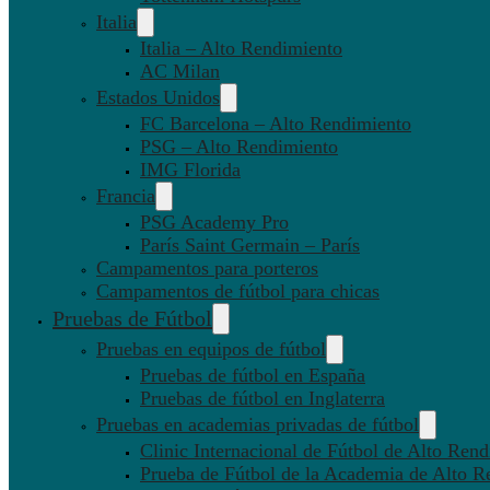
Italia
Italia – Alto Rendimiento
AC Milan
Estados Unidos
FC Barcelona – Alto Rendimiento
PSG – Alto Rendimiento
IMG Florida
Francia
PSG Academy Pro
París Saint Germain – París
Campamentos para porteros
Campamentos de fútbol para chicas
Pruebas de Fútbol
Pruebas en equipos de fútbol
Pruebas de fútbol en España
Pruebas de fútbol en Inglaterra
Pruebas en academias privadas de fútbol
Clinic Internacional de Fútbol de Alto Ren
Prueba de Fútbol de la Academia de Alto R