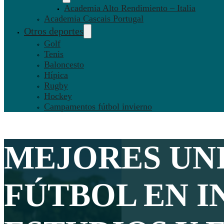
Academia Alto Rendimiento – Italia
Academia Cascais Portugal
Otros deportes
Golf
Tenis
Baloncesto
Hípica
Rugby
Hockey
Campamentos fútbol invierno
MEJORES
UN
FÚTBOL
EN I