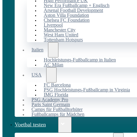
High Performance UK
New Era Fußballcamp + Englisch
Arsenal Football Development
Aston Villa Foundation
Chelsea FC Foundation
Liverpool
Manchester City
West Ham United
Tottenham Hotspurs
Italien
Hochleistungs-Fußballcamp in Italien
AC Milan
USA
FC Barcelona
PSG Hochleistungs-Fußballcamp in Virginia
IMG Florida
PSG Academy Pro
Paris Saint Germain
Camps für Fußballtorhüter
Fußballcamps für Mädchen
Voetbal testen