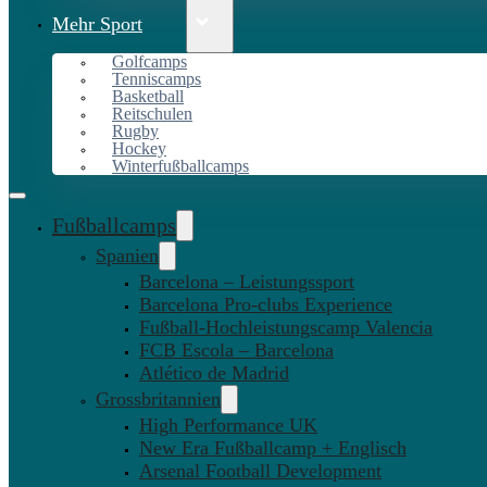
Mehr Sport
Golfcamps
Tenniscamps
Basketball
Reitschulen
Rugby
Hockey
Winterfußballcamps
Fußballcamps
Spanien
Barcelona – Leistungssport
Barcelona Pro-clubs Experience
Fußball-Hochleistungscamp Valencia
FCB Escola – Barcelona
Atlético de Madrid
Grossbritannien
High Performance UK
New Era Fußballcamp + Englisch
Arsenal Football Development