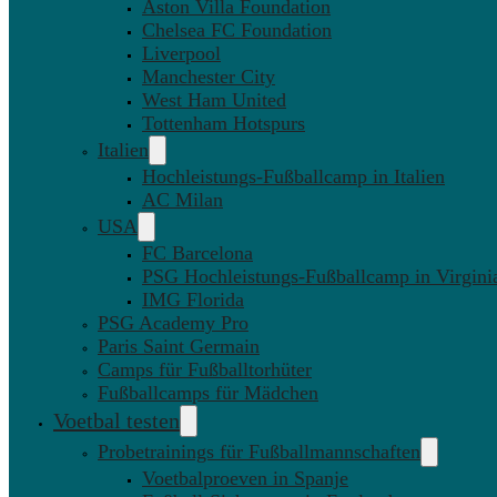
Aston Villa Foundation
Chelsea FC Foundation
Liverpool
Manchester City
West Ham United
Tottenham Hotspurs
Italien
Hochleistungs-Fußballcamp in Italien
AC Milan
USA
FC Barcelona
PSG Hochleistungs-Fußballcamp in Virgini
IMG Florida
PSG Academy Pro
Paris Saint Germain
Camps für Fußballtorhüter
Fußballcamps für Mädchen
Voetbal testen
Probetrainings für Fußballmannschaften
Voetbalproeven in Spanje