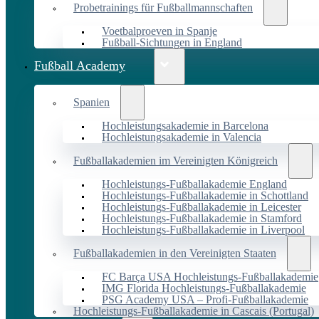
Probetrainings für Fußballmannschaften
Voetbalproeven in Spanje
Fußball-Sichtungen in England
Fußball Academy
Spanien
Hochleistungsakademie in Barcelona
Hochleistungsakademie in Valencia
Fußballakademien im Vereinigten Königreich
Hochleistungs-Fußballakademie England
Hochleistungs-Fußballakademie in Schottland
Hochleistungs-Fußballakademie in Leicester
Hochleistungs-Fußballakademie in Stamford
Hochleistungs-Fußballakademie in Liverpool
Fußballakademien in den Vereinigten Staaten
FC Barça USA Hochleistungs-Fußballakademie
IMG Florida Hochleistungs-Fußballakademie
PSG Academy USA – Profi-Fußballakademie
Hochleistungs-Fußballakademie in Cascais (Portugal)