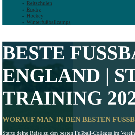
Reitschulen
Rugby
Hockey
Winterfußballcamps
BESTE
FUSSB
ENGLAND | S
TRAINING 20
WORAUF MAN IN DEN BESTEN FUSSB
Starte deine Reise zu den besten Fußball-Colleges im Verein