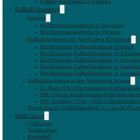
Fußball-Sichtungen in England
Fußball Academy
Spanien
Hochleistungsakademie in Barcelona
Hochleistungsakademie in Valencia
Fußballakademien im Vereinigten Königreich
Hochleistungs-Fußballakademie England
Hochleistungs-Fußballakademie in Schottla
Hochleistungs-Fußballakademie in Leiceste
Hochleistungs-Fußballakademie in Stamfor
Hochleistungs-Fußballakademie in Liverpo
Fußballakademien in den Vereinigten Staaten
FC Barça USA Hochleistungs-Fußballakad
IMG Florida Hochleistungs-Fußballakadem
PSG Academy USA – Profi-Fußballakadem
Hochleistungs-Fußballakademie in Cascais (Portu
Mehr Sport
Golfcamps
Tenniscamps
Basketball