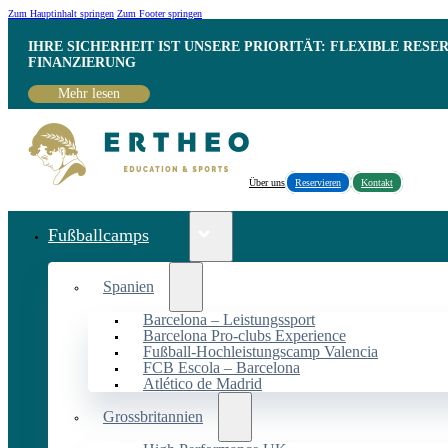
Zum Hauptinhalt springen
Zum Footer springen
IHRE SICHERHEIT IST UNSERE PRIORITÄT: FLEXIBLE RESE
INANZIERUNG
Mehr lesen
Über uns
Reservieren
Kontakt
Fußballcamps
Spanien
Barcelona – Leistungssport
Barcelona Pro-clubs Experience
Fußball-Hochleistungscamp Valencia
FCB Escola – Barcelona
Atlético de Madrid
Grossbritannien