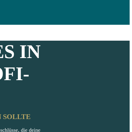
S
IN
FI-
 SOLLTE
schlüsse, die deine