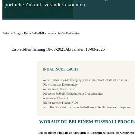
sportliche Zukunft verändern könnten.
Ertheo
»
Blogs
»
Beste Fußball-Hochschulen in Großbritannien
Erstveröffentlichung 18-03-2025
Aktualisiert 18-03-2025
INHALTSÜBERSICHT
Worauf du bei einem Fußballprogramm an einer Hochschule achten solltest
Die wichtigsten Erkenntnisse
Was ist eine Fußballschule?
Die besten Fußball-Hochschulen in Großbritannien
Wie man sich bewirbt
Häufig gestellte Fragen (FAQ)
Fazit: Die beste Wahl, um deine Fußballreise in Großbritannien zu beginnen
WORAUF DU BEI EINEM FUSSBALLPROGR
Um die
besten Fußball-Universitäten in England
zu finden, die
wettbewerb