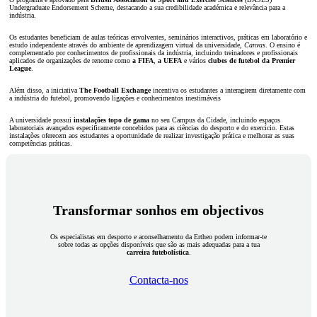
Undergraduate Endorsement Scheme, destacando a sua credibilidade académica e relevância para a
indústria.
Os estudantes beneficiam de aulas teóricas envolventes, seminários interactivos, práticas em laboratório e
estudo independente através do ambiente de aprendizagem virtual da universidade,
Canvas
. O ensino é
complementado por conhecimentos de profissionais da indústria, incluindo treinadores e profissionais
aplicados de organizações de renome como
a FIFA
,
a UEFA
e vários
clubes de futebol da Premier
League
.
Além disso, a iniciativa
The Football Exchange
incentiva os estudantes a interagirem diretamente com
a indústria do futebol, promovendo ligações e conhecimentos inestimáveis
A universidade possui
instalações topo de gama
no seu Campus da Cidade, incluindo espaços
laboratoriais avançados especificamente concebidos para as ciências do desporto e do exercício. Estas
instalações oferecem aos estudantes a oportunidade de realizar investigação prática e melhorar as suas
competências práticas.
Transformar sonhos em objectivos
Os especialistas em desporto e aconselhamento da Ertheo podem informar-te
sobre todas as opções disponíveis que são as mais adequadas para a tua
carreira futebolística
.
Contacta-nos