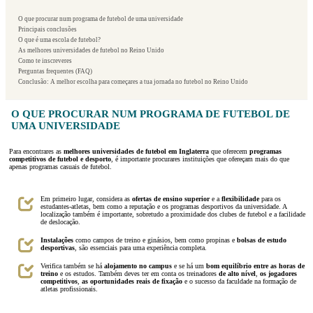
O que procurar num programa de futebol de uma universidade
Principais conclusões
O que é uma escola de futebol?
As melhores universidades de futebol no Reino Unido
Como te inscreveres
Perguntas frequentes (FAQ)
Conclusão: A melhor escolha para começares a tua jornada no futebol no Reino Unido
O QUE PROCURAR NUM PROGRAMA DE FUTEBOL DE
UMA UNIVERSIDADE
Para encontrares as
melhores universidades de futebol em Inglaterra
que oferecem
programas
competitivos de futebol e desporto
, é importante procurares instituições que ofereçam mais do que
apenas programas casuais de futebol.
Em primeiro lugar, considera as
ofertas de ensino superior
e a
flexibilidade
para os
estudantes-atletas, bem como a reputação e os programas desportivos da universidade. A
localização também é importante, sobretudo a proximidade dos clubes de futebol e a facilidade
de deslocação.
Instalações
como campos de treino e ginásios, bem como propinas e
bolsas de estudo
desportivas
, são essenciais para uma experiência completa.
Verifica também se há
alojamento no campus
e se há um
bom equilíbrio entre as horas de
treino
e os estudos. Também deves ter em conta os treinadores
de alto nível
,
os jogadores
competitivos
,
as oportunidades reais de fixação
e o sucesso da faculdade na formação de
atletas profissionais.