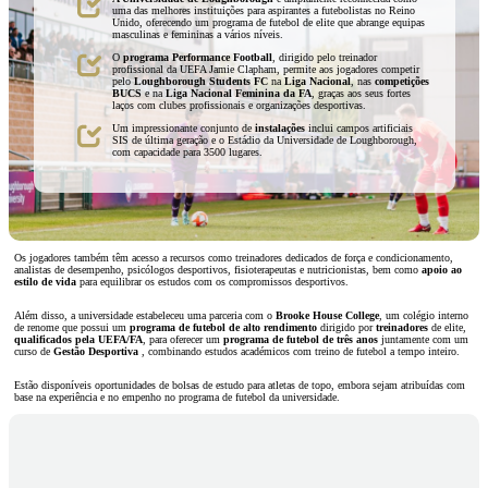
uma das melhores instituições para aspirantes a futebolistas no Reino
Unido, oferecendo um programa de futebol de elite que abrange equipas
masculinas e femininas a vários níveis.
O
programa Performance Football
, dirigido pelo treinador
profissional da UEFA Jamie Clapham, permite aos jogadores competir
pelo
Loughborough Students FC
na
Liga Nacional
, nas
competições
BUCS
e na
Liga Nacional Feminina da FA
, graças aos seus fortes
laços com clubes profissionais e organizações desportivas.
Um impressionante conjunto de
instalações
inclui campos artificiais
SIS de última geração e o Estádio da Universidade de Loughborough,
com capacidade para 3500 lugares.
Os jogadores também têm acesso a recursos como treinadores dedicados de força e condicionamento,
analistas de desempenho, psicólogos desportivos, fisioterapeutas e nutricionistas, bem como
apoio ao
estilo de vida
para equilibrar os estudos com os compromissos desportivos.
Além disso, a universidade estabeleceu uma parceria com o
Brooke House College
, um colégio interno
de renome que possui um
programa de futebol de alto rendimento
dirigido por
treinadores
de elite,
qualificados pela UEFA/FA
, para oferecer um
programa de futebol de três anos
juntamente com um
curso de
Gestão Desportiva
, combinando estudos académicos com treino de futebol a tempo inteiro.
Estão disponíveis oportunidades de bolsas de estudo para atletas de topo, embora sejam atribuídas com
base na experiência e no empenho no programa de futebol da universidade.