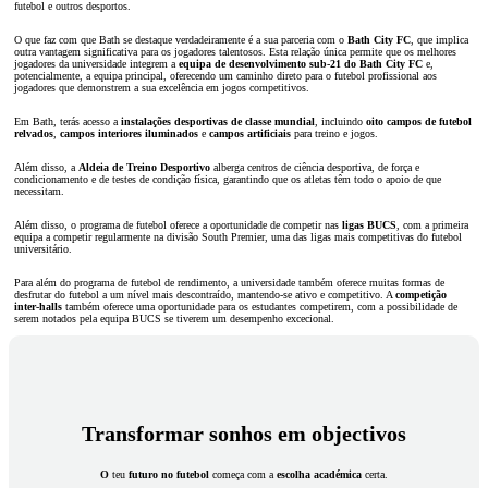
futebol e outros desportos.
O que faz com que Bath se destaque verdadeiramente é a sua parceria com o
Bath City FC
, que implica
outra vantagem significativa para os jogadores talentosos. Esta relação única permite que os melhores
jogadores da universidade integrem a
equipa de desenvolvimento sub-21 do Bath City FC
e,
potencialmente, a equipa principal, oferecendo um caminho direto para o futebol profissional aos
jogadores que demonstrem a sua excelência em jogos competitivos.
Em Bath, terás acesso a
instalações desportivas de classe mundial
, incluindo
oito campos de futebol
relvados
,
campos interiores iluminados
e
campos artificiais
para treino e jogos.
Além disso, a
Aldeia de Treino Desportivo
alberga centros de ciência desportiva, de força e
condicionamento e de testes de condição física, garantindo que os atletas têm todo o apoio de que
necessitam.
Além disso, o programa de futebol oferece a oportunidade de competir nas
ligas BUCS
, com a primeira
equipa a competir regularmente na divisão South Premier, uma das ligas mais competitivas do futebol
universitário.
Para além do programa de futebol de rendimento, a universidade também oferece muitas formas de
desfrutar do futebol a um nível mais descontraído, mantendo-se ativo e competitivo. A
competição
inter-halls
também oferece uma oportunidade para os estudantes competirem, com a possibilidade de
serem notados pela equipa BUCS se tiverem um desempenho excecional.
Transformar sonhos em objectivos
O
teu
futuro no futebol
começa com a
escolha académica
certa.