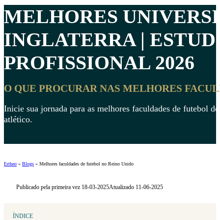
MELHORES
UNIVERS
INGLATERRA | ESTU
PROFISSIONAL 2026
O QUE PROCURAR NAS MELHORES FACUL
Inicie sua jornada para as melhores faculdades de futebol d
atlético.
Ertheo
»
Blogs
»
Melhores faculdades de futebol no Reino Unido
Publicado pela primeira vez 18-03-2025
Atualizado 11-06-2025
ÍNDICE