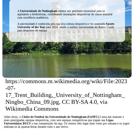
A
Universidade de Nottingham
oferece um ambiente excecional para os
aspirantes a futebolistas, combinando instalações desportivas de classe mundial
com excelência académica.
A universidade é conhecida pela sua rica cultura desportiva e foi nomeada
Sports
University of the Year
para 2024, sendo a melhor universidade do Reino Unido
para desportos de equipa.
https://commons.m.wikimedia.org/wiki/File:2023
-07-
17_Trent_Building,_University_of_Nottingham_
Ningbo_China_09.jpg, CC BY-SA 4.0, via
Wikimedia Commons
Além disso, o
Clube de Futebol da Universidade de Nottingham (UoNFC)
é uma das maiores e
mais prestigiadas equipas desportivas, com sete equipas competitivas que jogam nas
Ligas
Universitárias BUCS
e nas competições da taça. Os treinos têm lugar duas vezes por semana e os jogos
realizam-se às quartas-feiras durante todo o ano letivo.