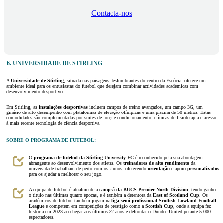
Contacta-nos
6. UNIVERSIDADE DE STIRLING
A
Universidade de Stirling
, situada nas paisagens deslumbrantes do centro da Escócia, oferece um
ambiente ideal para os entusiastas do futebol que desejam combinar actividades académicas com
desenvolvimento desportivo.
Em Stirling, as
instalações desportivas
incluem campos de treino avançados, um campo 3G, um
ginásio de alto desempenho com plataformas de elevação olímpicas e uma piscina de 50 metros. Estas
comodidades são complementadas por suites de força e condicionamento, clínicas de fisioterapia e acesso
à mais recente tecnologia de ciência desportiva.
SOBRE O PROGRAMA DE FUTEBOL:
O
programa de futebol da Stirling
University FC
é reconhecido pela sua abordagem
abrangente ao desenvolvimento dos atletas. Os
treinadores de alto rendimento
da
universidade trabalham de perto com os alunos, oferecendo
orientação
e apoio
personalizados
para os ajudar a melhorar o seu jogo.
A equipa de futebol é atualmente a
campeã da BUCS Premier North Division
, tendo ganho
o título nas últimas quatro épocas, e é também a detentora da
East of Scotland Cup
. Os
académicos de futebol também jogam na
liga semi-profissional Scottish Lowland Football
League
e competem em competições de prestígio como a
Scottish Cup
, onde a equipa fez
história em 2023 ao chegar aos últimos 32 anos e defrontar o Dundee United perante 5.000
espectadores.