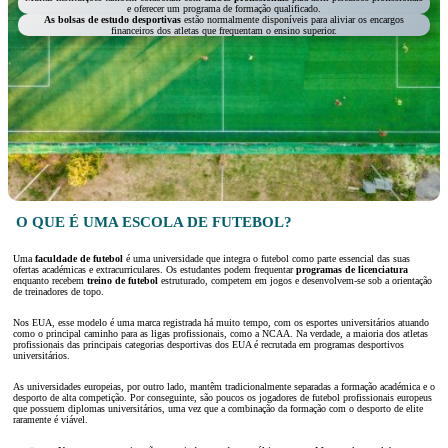
e oferecer um programa de formação qualificado.
As bolsas de estudo desportivas
estão normalmente disponíveis para aliviar os encargos
financeiros dos atletas que frequentam o ensino superior.
O QUE É UMA ESCOLA DE FUTEBOL?
Uma
faculdade de futebol
é uma universidade que integra o futebol como parte essencial das suas
ofertas académicas e extracurriculares. Os estudantes podem frequentar
programas de licenciatura
enquanto recebem
treino de futebol
estruturado, competem em jogos e desenvolvem-se sob a orientação
de treinadores de topo.
Nos EUA, esse modelo é uma marca registrada há muito tempo, com os esportes universitários atuando
como o principal caminho para as ligas profissionais, como a NCAA. Na verdade, a maioria dos atletas
profissionais das principais categorias desportivas dos EUA é recrutada em programas desportivos
universitários.
As universidades europeias, por outro lado, mantêm tradicionalmente separadas a formação académica e o
desporto de alta competição. Por conseguinte, são poucos os jogadores de futebol profissionais europeus
que possuem diplomas universitários, uma vez que a combinação da formação com o desporto de elite
raramente é viável.