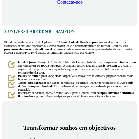
Contacta-nos
8. UNIVERSIDADE DE SOUTHAMPTON
Situada na cénica costa sul de Inglaterra, a
Universidade de Southampton
é o destino ideal para
estudantes-atletas que procuram o sucesso académico e o desenvolvimento do futebol. Com os seus
programas desportivos de alto nível
, a universidade oferece excelentes oportunidades de crescimento
pessoal e desportivo. Revê abaixo as principais caraterísticas que oferece:
Futebol (masculino)
: O Clube de Futebol da Universidade de Southampton tem
três equipas
que competem no
BUCS Football
. A primeira equipa joga na
divisão Western 2A
, com o
objetivo de ser promovida, enquanto a segunda e terceira equipas têm tido sucesso nas
competições da taça
.
Bolsas de estudo para desporto
: Disponíveis para atletas talentosos, proporcionando apoio
financeiro e académico.
Treino especializado
: conduzido por pessoal experiente, incluindo treinadores da
Academia
do Southampton Football Club
, oferecendo orientação personalizada para maximizar o
potencial.
Instalações modernas, como o Wide Lane Sports Ground, com
campos relvados e sintéticos
iluminados
e ginásios bem equipados para condicionamento e fortalecimento.
Transformar sonhos em objectivos