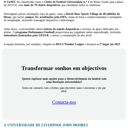
O UoNFC
foi classificado como o
Clube de Futebol Universitário n.º 1
do Reino Unido para a época
de 2023/24, com
mais de 70 clubes desportivos
que satisfazem todos os interesses.
Nottingham possui instalações topo de gama, como a
David Ross Sports Village de 40 milhões de
libras,
que inclui
campos 3G acreditados pela FIFA
, zonas de força e condicionamento e instalações
de recuperação, incluindo massagem desportiva e hidroterapia.
Além disso, a universidade oferece
bolsas de estudo desportivas
e serviços de apoio dedicados aos
atletas. O
programa Performance Football
proporciona aos jogadores treino especializado, incluindo
treinadores licenciados pela UEFA B
, e acesso a competições de alto nível.
A equipa feminina, por exemplo, compete na
BUCS Premier League
e alcançou
o 2º lugar em 2023
.
Transformar sonhos em objectivos
Queres explorar mais opções para o desenvolvimento do futebol com
uma fundação universitária?
Entra em contacto com a Ertheo para descobrir mais e encontrar o teu par
ideal.
Contacta-nos
4. UNIVERSIDADE DE LIVERPOOL JOHN MOORES