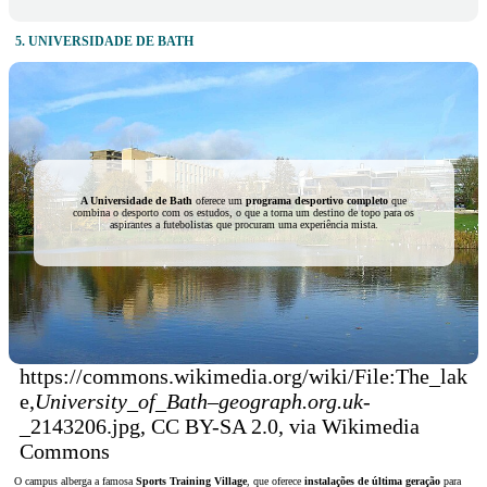
5. UNIVERSIDADE DE BATH
A Universidade de Bath
oferece um
programa desportivo completo
que
combina o desporto com os estudos, o que a torna um destino de topo para os
aspirantes a futebolistas que procuram uma experiência mista.
https://commons.wikimedia.org/wiki/File:The_lak
e,
University_of_Bath
–
geograph.org.uk
-
_2143206.jpg, CC BY-SA 2.0, via Wikimedia
Commons
O campus alberga a famosa
Sports Training Village
, que oferece
instalações de última geração
para