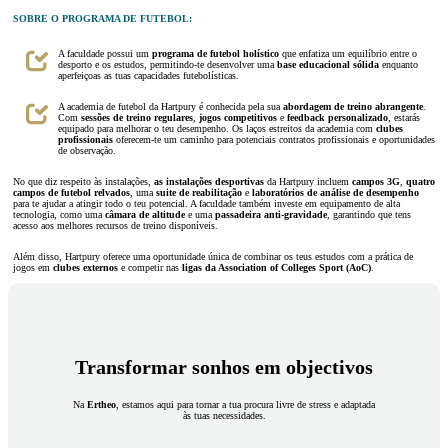
SOBRE O PROGRAMA DE FUTEBOL:
A faculdade possui um
programa de futebol holístico
que enfatiza um equilíbrio entre o
desporto e os estudos, permitindo-te desenvolver uma
base educacional sólida
enquanto
aperfeiçoas as tuas capacidades futebolísticas.
A academia de futebol da Hartpury é conhecida pela sua
abordagem de treino abrangente
.
Com
sessões de treino regulares
,
jogos competitivos
e
feedback personalizado
, estarás
equipado para melhorar o teu desempenho. Os laços estreitos da academia com
clubes
profissionais
oferecem-te um caminho para potenciais contratos profissionais e oportunidades
de observação.
No que diz respeito às instalações,
as instalações desportivas
da Hartpury incluem
campos 3G
,
quatro
campos de futebol relvados
, uma
suite de reabilitação
e
laboratórios de análise de desempenho
para te ajudar a atingir todo o teu potencial. A faculdade também investe em equipamento de alta
tecnologia, como uma
câmara de altitude
e uma
passadeira anti-gravidade
, garantindo que tens
acesso aos melhores recursos de treino disponíveis.
Além disso, Hartpury oferece uma oportunidade única de combinar os teus estudos com a prática de
jogos em
clubes externos
e competir nas
ligas da Association of Colleges Sport (AoC)
.
Transformar sonhos em objectivos
Na
Ertheo
, estamos aqui para tornar a tua procura livre de stress e adaptada
às tuas necessidades.