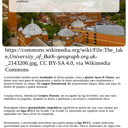
académico.
https://commons.wikimedia.org/wiki/File:The_lak
e,
University_of_Bath
–
geograph.org.uk
-
_2143206.jpg, CC BY-SA 4.0, via Wikimedia
Commons
A universidade também possui
instalações
de última geração, como o
ginásio Sport & Fitness
, que
oferece uma vasta gama de equipamentos e opções de treino personalizadas para complementar o
desenvolvimento no campo.
Os campos Bournbrook 3G
proporcionam espaços ideais para jogos de
futebol de pequena e grande dimensão.
A equipa técnica, liderada por
Gregory Pearson
, um ex-jogador da liga de futebol, traz uma vasta
experiência ao programa, ajudando os alunos a aperfeiçoar a sua técnica e compreensão tática.
Birmingham oferece
oportunidades competitivas
significativas através das suas cinco equipas que
competem nas
ligas BUCS
(do Escalão 1 ao Escalão 5), permitindo aos jogadores testar as suas
capacidades em vários níveis de competição.
Recentemente, a universidade acrescentou uma quinta equipa na
liga BUCS
, criando ainda mais
oportunidades para os estudantes competirem a um nível elevado. Para os interessados em seguir uma