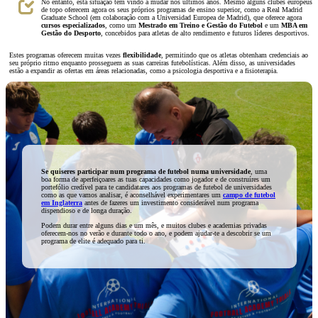
No entanto, esta situação tem vindo a mudar nos últimos anos. Mesmo alguns clubes europeus
de topo oferecem agora os seus próprios programas de ensino superior, como a Real Madrid
Graduate School (em colaboração com a Universidad Europea de Madrid), que oferece agora
cursos especializados
, como um
Mestrado em Treino e Gestão do Futebol
e um
MBA em
Gestão do Desporto
, concebidos para atletas de alto rendimento e futuros líderes desportivos.
Estes programas oferecem muitas vezes
flexibilidade
, permitindo que os atletas obtenham credenciais ao
seu próprio ritmo enquanto prosseguem as suas carreiras futebolísticas. Além disso, as universidades
estão a expandir as ofertas em áreas relacionadas, como a psicologia desportiva e a fisioterapia.
Se quiseres participar num programa de futebol numa universidade
, uma
boa forma de aperfeiçoares as tuas capacidades como jogador e de construíres um
portefólio credível para te candidatares aos programas de futebol de universidades
como as que vamos analisar, é aconselhável experimentares um
campo de futebol
em Inglaterra
antes de fazeres um investimento considerável num programa
dispendioso e de longa duração.
Podem durar entre alguns dias e um mês, e muitos clubes e academias privadas
oferecem-nos no verão e durante todo o ano, e podem ajudar-te a descobrir se um
programa de elite é adequado para ti.