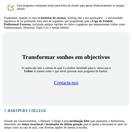
Este programa contempla ainda uma bolsa de estudo para apoiar financeiramente os antigos
alunos.
Finalmente, quando se trata de
histórias de sucesso
, Stirling tem a sua quota-parte – a universidade
orgulha-se de ter produzido uma série de jogadores que progrediram para a
Liga de Futebol
Profissional Escocesa
, incluindo antigos capitães de clube e jogadores que representaram clubes como
Stenhousemuir, Montrose, Elgin City e Annan Athletic.
Transformar sonhos em objectivos
Se ainda não tens a certeza de qual é a melhor faculdade para ti, deixa que
o
Ertheo
te oriente sobre o que deves procurar num programa de futebol.
Contacta-nos
7. HARTPURY
COLLEGE
Situado em Gloucestershire, o Hartpury College é uma
instituição líder
para aspirantes a futebolistas,
oferecendo um
treino excecional
e
instalações de última geração
para te ajudar a destacares-te tanto no
campo como na sala de aula, com diversas opções de carreira à escolha.