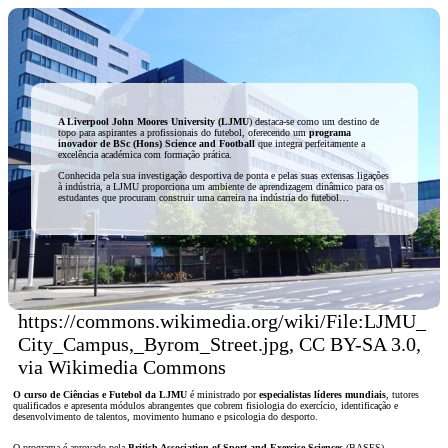
A Liverpool John Moores University
(LJMU
) destaca-se como um destino de
topo para aspirantes a profissionais do futebol, oferecendo um
programa
inovador de BSc (Hons) Science and Football
que integra perfeitamente a
excelência académica com formação prática.
Conhecida pela sua investigação desportiva de ponta e pelas suas extensas ligações
à indústria, a LJMU proporciona um ambiente de aprendizagem dinâmico para os
estudantes que procuram construir uma carreira na indústria do futebol…
https://commons.wikimedia.org/wiki/File:LJMU_
City_Campus,_Byrom_Street.jpg, CC BY-SA 3.0,
via Wikimedia Commons
O curso de Ciências e Futebol da LJMU
é ministrado por
especialistas líderes mundiais
, tutores
qualificados e apresenta módulos abrangentes que cobrem fisiologia do exercício, identificação e
desenvolvimento de talentos, movimento humano e psicologia do desporto.
O programa é aprovado pela
British Association of Sport and Exercise Sciences
(BASES)