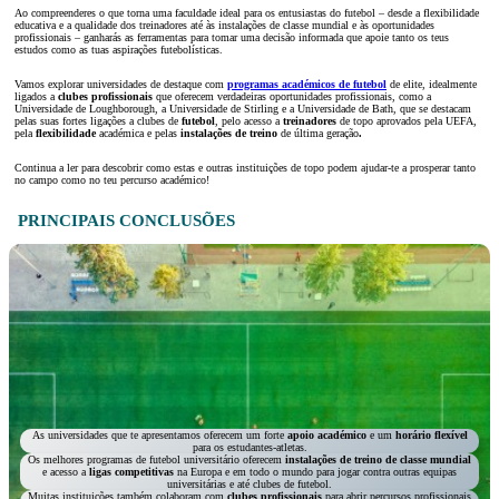
Ao compreenderes o que torna uma faculdade ideal para os entusiastas do futebol – desde a flexibilidade
educativa e a qualidade dos treinadores até às instalações de classe mundial e às oportunidades
profissionais – ganharás as ferramentas para tomar uma decisão informada que apoie tanto os teus
estudos como as tuas aspirações futebolísticas.
Vamos explorar universidades de destaque com
programas académicos de futebol
de elite, idealmente
ligados a
clubes profissionais
que oferecem verdadeiras oportunidades profissionais, como a
Universidade de Loughborough, a Universidade de Stirling e a Universidade de Bath, que se destacam
pelas suas fortes ligações a clubes de
futebol
, pelo acesso a
treinadores
de topo aprovados pela UEFA,
pela
flexibilidade
académica e pelas
instalações de treino
de última geração
.
Continua a ler para descobrir como estas e outras instituições de topo podem ajudar-te a prosperar tanto
no campo como no teu percurso académico!
PRINCIPAIS CONCLUSÕES
As universidades que te apresentamos oferecem um forte
apoio académico
e um
horário flexível
para os estudantes-atletas.
Os melhores programas de futebol universitário oferecem
instalações de treino de classe mundial
e acesso a
ligas competitivas
na Europa e em todo o mundo para jogar contra outras equipas
universitárias e até clubes de futebol.
Muitas instituições também colaboram com
clubes profissionais
para abrir percursos profissionais