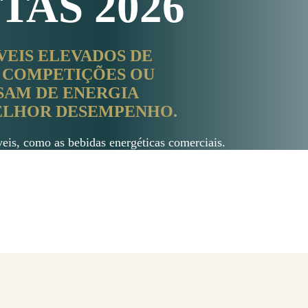
TAS 2026
VEIS ELEVADOS DE
, COMPETIÇÕES OU
SAM DE ENERGIA
MELHOR DESEMPENHO.
eis, como as bebidas energéticas comerciais.