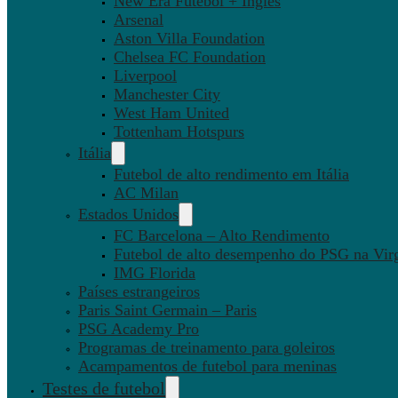
New Era Futebol + Inglês
Arsenal
Aston Villa Foundation
Chelsea FC Foundation
Liverpool
Manchester City
West Ham United
Tottenham Hotspurs
Itália
Futebol de alto rendimento em Itália
AC Milan
Estados Unidos
FC Barcelona – Alto Rendimento
Futebol de alto desempenho do PSG na Virg
IMG Florida
Países estrangeiros
Paris Saint Germain – Paris
PSG Academy Pro
Programas de treinamento para goleiros
Acampamentos de futebol para meninas
Testes de futebol