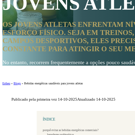
JOVENS ATLE
OS JOVENS ATLETAS ENFRENTAM NÍ
ESFORÇO FÍSICO. SEJA EM TREINOS
CAMPOS DESPORTIVOS, ELES PRECI
CONSTANTE PARA ATINGIR O SEU 
No entanto, recorrem frequentemente a opções pouco saudáv
Ertheo
»
Blogs
»
Bebidas energéticas saudáveis para jovens atletas
Publicado pela primeira vez 14-10-2025
Atualizado 14-10-2025
ÍNDICE
porquê evitar as bebidas energéticas comerciais?
Ingredientes problemáticos