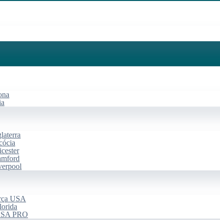
ona
ia
laterra
cócia
cester
amford
verpool
arça USA
lorida
 USA PRO