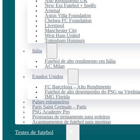
Alto Rendimento UK
New Era Futebol + Inglês
Arsenal
Aston Villa Foundation
Chelsea FC Foundation
Liverpool
Manchester City
West Ham United
Tottenham Hotspurs
Itália
Futebol de alto rendimento em Itália
AC Milan
Estados Unidos
FC Barcelona – Alto Rendimento
Futebol de alto desempenho do PSG na Virgínia
IMG Florida
Países estrangeiros
Paris Saint Germain – Paris
PSG Academy Pro
Programas de treinamento para goleiros
Acampamentos de futebol para meninas
Testes de futebol