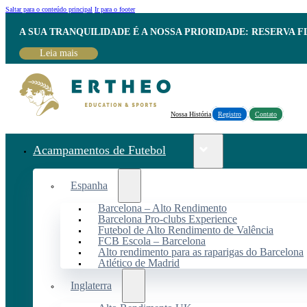
Saltar para o conteúdo principal
Ir para o footer
A SUA TRANQUILIDADE É A NOSSA PRIORIDADE: RESERVA 
Leia mais
Nossa História
Registro
Contato
Acampamentos de Futebol
Espanha
Barcelona – Alto Rendimento
Barcelona Pro-clubs Experience
Futebol de Alto Rendimento de Valência
FCB Escola – Barcelona
Alto rendimento para as raparigas do Barcelona
Atlético de Madrid
Inglaterra