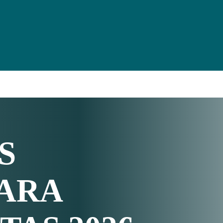
S
PARA