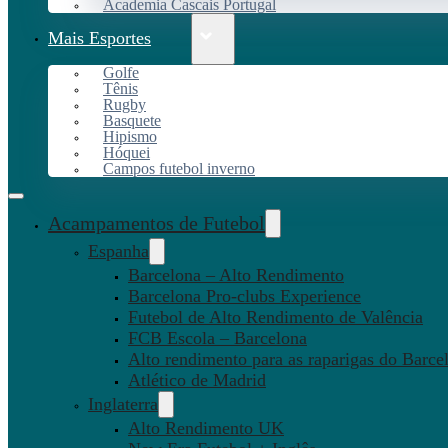
Academia Cascais Portugal
Mais Esportes
Golfe
Tênis
Rugby
Basquete
Hipismo
Hóquei
Campos futebol inverno
Acampamentos de Futebol
Espanha
Barcelona – Alto Rendimento
Barcelona Pro-clubs Experience
Futebol de Alto Rendimento de Valência
FCB Escola – Barcelona
Alto rendimento para as raparigas do Barce
Atlético de Madrid
Inglaterra
Alto Rendimento UK