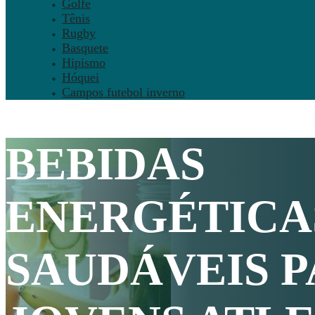
Golfe
Tênis
Rugby
Basquete
Hipismo
Hóquei
Campos futebol inverno
BEBIDAS
ENERGÉTICA
SAUDÁVEIS
​​