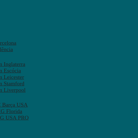
rcelona
lência
 Inglaterra
m Escócia
 Leicester
m Stamford
m Liverpool
FC Barça USA
MG Florida
 PSG USA PRO