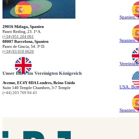
Unsere Büros In Spanien
Spanien.
29016 Málaga, Spanien
Paseo Reding, 23. 1º A.
(+34) 951 204 061
Spanien. 
08007 Barcelona, Spanien
Paseo de Gracia, 54. 3º D.
(+34) 93 018 6626
Vereinigt
Unser Büro Im Vereinigten Königreich
Avenue, EC4Y 0DA Londres, Reino Unido
USA. Bos
Suite 140 Temple Chambers, 3-7 Temple
(+44) 203 769 94 43
Spanien.