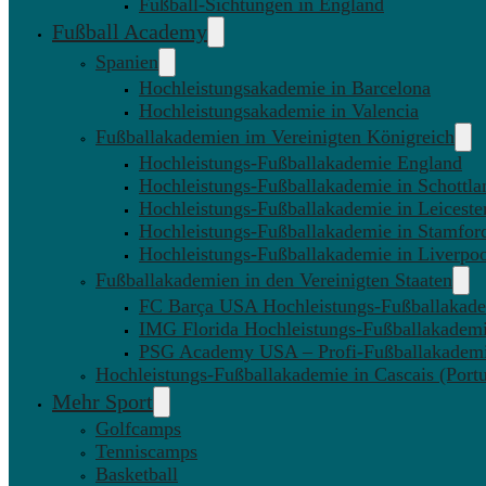
Fußball-Sichtungen in England
Fußball Academy
Spanien
Hochleistungsakademie in Barcelona
Hochleistungsakademie in Valencia
Fußballakademien im Vereinigten Königreich
Hochleistungs-Fußballakademie England
Hochleistungs-Fußballakademie in Schottla
Hochleistungs-Fußballakademie in Leiceste
Hochleistungs-Fußballakademie in Stamfor
Hochleistungs-Fußballakademie in Liverpo
Fußballakademien in den Vereinigten Staaten
FC Barça USA Hochleistungs-Fußballakad
IMG Florida Hochleistungs-Fußballakadem
PSG Academy USA – Profi-Fußballakadem
Hochleistungs-Fußballakademie in Cascais (Portu
Mehr Sport
Golfcamps
Tenniscamps
Basketball