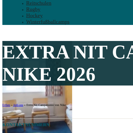
Reitschulen
Rugby
Hockey
Winterfußballcamps
EXTRA NIT 
NIKE 2026
Ertheo
»
Add-ons
»
Extra Nit Campamente von Nike
KONTAKTNUMMERN