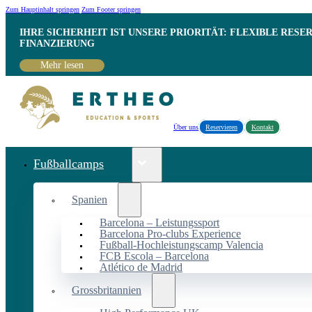
Zum Hauptinhalt springen
Zum Footer springen
IHRE SICHERHEIT IST UNSERE PRIORITÄT: FLEXIBLE RESE
INANZIERUNG
Mehr lesen
Über uns
Reservieren
Kontakt
Fußballcamps
Spanien
Barcelona – Leistungssport
Barcelona Pro-clubs Experience
Fußball-Hochleistungscamp Valencia
FCB Escola – Barcelona
Atlético de Madrid
Grossbritannien