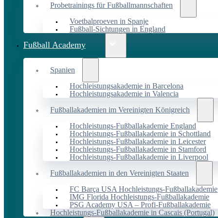
Probetrainings für Fußballmannschaften
Voetbalproeven in Spanje
Fußball-Sichtungen in England
Fußball Academy
Spanien
Hochleistungsakademie in Barcelona
Hochleistungsakademie in Valencia
Fußballakademien im Vereinigten Königreich
Hochleistungs-Fußballakademie England
Hochleistungs-Fußballakademie in Schottland
Hochleistungs-Fußballakademie in Leicester
Hochleistungs-Fußballakademie in Stamford
Hochleistungs-Fußballakademie in Liverpool
Fußballakademien in den Vereinigten Staaten
FC Barça USA Hochleistungs-Fußballakademie
IMG Florida Hochleistungs-Fußballakademie
PSG Academy USA – Profi-Fußballakademie
Hochleistungs-Fußballakademie in Cascais (Portugal)