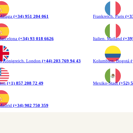
 Málaga
(+34) 951 204 061
Frankreich. Paris
(+3
Barcelona
(+34) 93 018 6626
Italien. Mailand
(+39
es Königreich. London
(+44) 203 769 94 43
Kolumbien. Bogotá
(
ton
(+1) 857 208 72 49
Mexiko-Stadt
(+52) 
 Madrid
(+34) 902 750 359