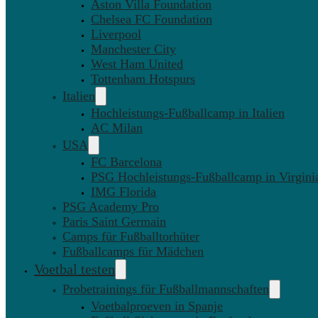
Aston Villa Foundation
Chelsea FC Foundation
Liverpool
Manchester City
West Ham United
Tottenham Hotspurs
Italien
Hochleistungs-Fußballcamp in Italien
AC Milan
USA
FC Barcelona
PSG Hochleistungs-Fußballcamp in Virgini
IMG Florida
PSG Academy Pro
Paris Saint Germain
Camps für Fußballtorhüter
Fußballcamps für Mädchen
Voetbal testen
Probetrainings für Fußballmannschaften
Voetbalproeven in Spanje