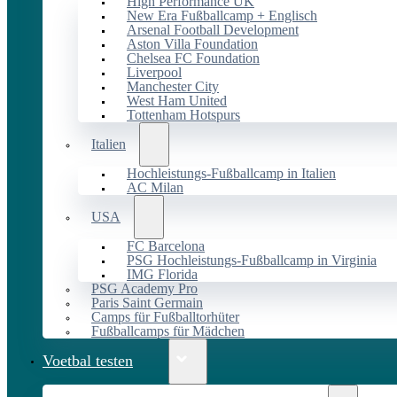
High Performance UK
New Era Fußballcamp + Englisch
Arsenal Football Development
Aston Villa Foundation
Chelsea FC Foundation
Liverpool
Manchester City
West Ham United
Tottenham Hotspurs
Italien
Hochleistungs-Fußballcamp in Italien
AC Milan
USA
FC Barcelona
PSG Hochleistungs-Fußballcamp in Virginia
IMG Florida
PSG Academy Pro
Paris Saint Germain
Camps für Fußballtorhüter
Fußballcamps für Mädchen
Voetbal testen