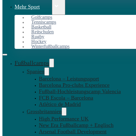
Mehr Sport
Golfcamps
Tenniscamps
Basketball
Reitschulen
Rugby
Hockey
Winterfußballcamps
Fußballcamps
Spanien
Barcelona – Leistungssport
Barcelona Pro-clubs Experience
Fußball-Hochleistungscamp Valencia
FCB Escola – Barcelona
Atlético de Madrid
Grossbritannien
High Performance UK
New Era Fußballcamp + Englisch
Arsenal Football Development