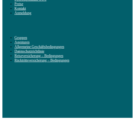
Preise
Kontakt
Anmeldung
Gruppen
Agenturen
Allgemeine Geschäftsbedingungen
Datenschutzrichtlinie
Reiseversicherung – Bedingungen
Rücktrittsversicherung – Bedingungen