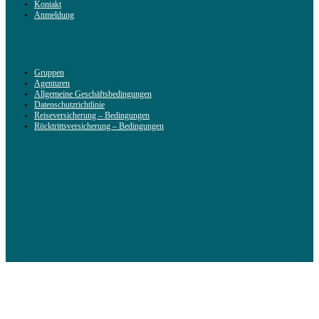
Kontakt
Anmeldung
Gruppen
Agenturen
Allgemeine Geschäftsbedingungen
Datenschutzrichtlinie
Reiseversicherung – Bedingungen
Rücktrittsversicherung – Bedingungen