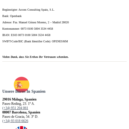
Begünstigter: Accom Consulting Spain, S.L.
Bank: Openbank
Adresse: Pza. Manuel Gómez Moreno, 2 – Madrid 28020
Kontonummer: 0073 0100 5004 3534 4458
IBAN: ES03 0073 0100 5004 3534 4458
SWIFT-Code/BIC (Bank Identifier Code): OPENESMM
Vielen Dank, dass Sie Ertheo Ihr Vertrauen schenken.
Unsere Büros In Spanien
29016 Málaga, Spanien
Paseo Reding, 23. 1º A.
(+34) 951 204 061
08007 Barcelona, Spanien
Paseo de Gracia, 54. 3º D.
(+34) 93 018 6626