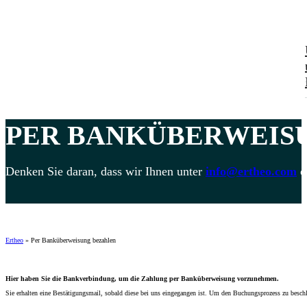
PER
BANKÜBERWEIS
Denken Sie daran, dass wir Ihnen unter
info@ertheo.com
o
Ertheo
»
Per Banküberweisung bezahlen
Hier haben Sie die Bankverbindung, um die Zahlung per Banküberweisung vorzunehmen.
Sie erhalten eine Bestätigungsmail, sobald diese bei uns eingegangen ist. Um den Buchungsprozess zu besch