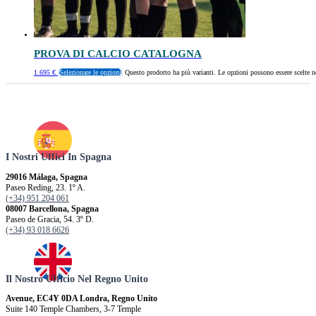
PROVA DI CALCIO CATALOGNA
1.695
€
Selezionare le opzioni
Questo prodotto ha più varianti. Le opzioni possono essere scelte n
I Nostri Uffici In Spagna
29016 Málaga, Spagna
Paseo Reding, 23. 1º A.
(+34) 951 204 061
08007 Barcellona, ​​Spagna
Paseo de Gracia, 54. 3º D.
(+34) 93 018 6626
Il Nostro Ufficio Nel Regno Unito
Avenue, EC4Y 0DA Londra, Regno Unito
Suite 140 Temple Chambers, 3-7 Temple