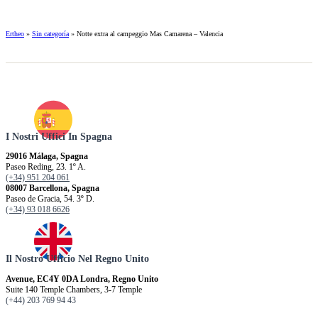
Ertheo
»
Sin categoría
»
Notte extra al campeggio Mas Camarena – Valencia
I Nostri Uffici In Spagna
29016 Málaga, Spagna
Paseo Reding, 23. 1º A.
(+34) 951 204 061
08007 Barcellona, ​​Spagna
Paseo de Gracia, 54. 3º D.
(+34) 93 018 6626
Il Nostro Ufficio Nel Regno Unito
Avenue, EC4Y 0DA Londra, Regno Unito
Suite 140 Temple Chambers, 3-7 Temple
(+44) 203 769 94 43