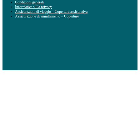
Condizioni generali
Informativa sulla privacy
Assicurazioni di viaggio – Copertura assicurativa
Assicurazione di annullamento – Coperture