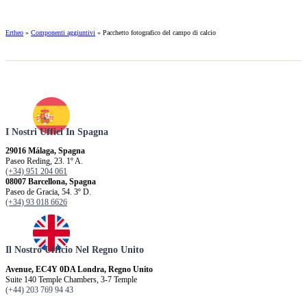
Ertheo
»
Componenti aggiuntivi
»
Pacchetto fotografico del campo di calcio
I Nostri Uffici In Spagna
29016 Málaga, Spagna
Paseo Reding, 23. 1º A.
(+34) 951 204 061
08007 Barcellona, ​​Spagna
Paseo de Gracia, 54. 3º D.
(+34) 93 018 6626
Il Nostro Ufficio Nel Regno Unito
Avenue, EC4Y 0DA Londra, Regno Unito
Suite 140 Temple Chambers, 3-7 Temple
(+44) 203 769 94 43