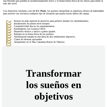
una filosofía que pondera el acondicionamiento físico y la buena forma física de los chicos para rendir al
más alto nivel.
Con directrices similares a las del
F.C Porto
, los porteros desarrollan su repertorio técnico de habilidades
para resolver con solvencia cualquier tipo de situación que pueda ocurrir dentro del campo.
Incluye un plan especial de ejercicios para porteros durante los entrenamientos.
Instalaciones de primer nivel europeo.
Competitividad alta en los entrenamientos.
Entrenadores con Licencia UEFA.
Desarrollo técnico y táctico a partes iguales.
Enfoque en la forma física de los porteros.
Alimentación basada en una dieta de alto rendimiento deportivo.
Clases de idiomas opcionales.
Alojamiento en el Mas Camarena Resort de Valencia.
Transformar
los sueños en
objetivos