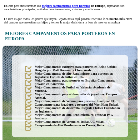
En este post mostraremos los
mejores campamentos para porteros
de Europa
, repasando sus
características principales, métodos de entrenamiento, virtudes y condiciones.
La idea es que todos los padres que hayan llegado hasta aquí puedan tener una
idea mucho más clara
del campus que necesitan sus hijos y tomen la mejor decisión a la hora de reservar una plaza.
MEJORES CAMPAMENTOS PARA PORTEROS EN
EUROPA.
Mejor Campamento exclusivo para porteros en Reino Unido:
Dirigido por Matt Brennan y Chris Weale.
Mejor Campamento de Alto Rendimiento para porteros en
Inglaterra: Escuela de fútbol en UK.
Mejor Campamento para porteros en España: Campamento
privado en Barcelona.
Mejor Campamento de Fútbol en Valencia: Academia de
Valencia.
Mejor Campamento para el desarrollo de jugadores: Campus
Arsenal.
Mejor Campamento de Verano para porteros: Liverpool F.C.
Campamento para jugadores y porteros del West Ham United.
Mejor Campamento de desarrollo integral: Chelsea Foundation
en Inglaterra.
Mejor Campamento de Alto Rendimiento en Francia: PSG
Academy.
Mejor Campamento de Verano en Italia: A.C Milan.
Campamento de Alto Rendimiento en Perusa, Italia.