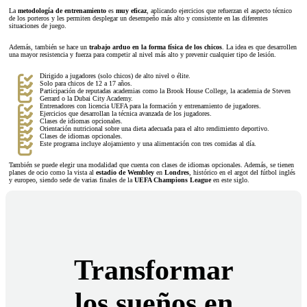
La
metodología de entrenamiento
es
muy eficaz
, aplicando ejercicios que refuerzan el aspecto técnico
de los porteros y les permiten desplegar un desempeño más alto y consistente en las diferentes
situaciones de juego.
Además, también se hace un
trabajo arduo en la forma física de los chicos
. La idea es que desarrollen
una mayor resistencia y fuerza para competir al nivel más alto y prevenir cualquier tipo de lesión.
Dirigido a jugadores (solo chicos) de alto nivel o élite.
Solo para chicos de 12 a 17 años.
Participación de reputadas academias como la Brook House College, la academia de Steven
Gerrard o la Dubai City Academy.
Entrenadores con licencia UEFA para la formación y entrenamiento de jugadores.
Ejercicios que desarrollan la técnica avanzada de los jugadores.
Clases de idiomas opcionales.
Orientación nutricional sobre una dieta adecuada para el alto rendimiento deportivo.
Clases de idiomas opcionales.
Este programa incluye alojamiento y una alimentación con tres comidas al día.
También se puede elegir una modalidad que cuenta con clases de idiomas opcionales. Además, se tienen
planes de ocio como la vista al
estadio de Wembley
en
Londres
, histórico en el argot del fútbol inglés
y europeo, siendo sede de varias finales de la
UEFA Champions League
en este siglo.
Transformar
los sueños en