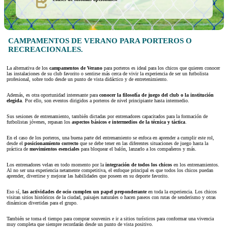
CAMPAMENTOS DE VERANO PARA PORTEROS O
RECREACIONALES.
La alternativa de los
campamentos de Verano
para porteros es ideal para los chicos que quieren conocer
las instalaciones de su club favorito o sentirse más cerca de vivir la experiencia de ser un futbolista
profesional, sobre todo desde un punto de vista didáctico y de entretenimiento.
Además, es otra oportunidad interesante para
conocer la filosofía de juego del club o la institución
elegida
. Por ello, son eventos dirigidos a porteros de nivel principiante hasta intermedio.
Sus sesiones de entrenamiento, también dictadas por entrenadores capacitados para la formación de
futbolistas jóvenes, repasan los
aspectos básicos e intermedios de la técnica y táctica
.
En el caso de los porteros, una buena parte del entrenamiento se enfoca en aprender a cumplir este rol,
desde el
posicionamiento correcto
que se debe tener en las diferentes situaciones de juego hasta la
práctica de
movimientos esenciales
para bloquear el balón, lanzarlo a los compañeros y más.
Los entrenadores velan en todo momento por la
integración de todos los
chicos
en los entrenamientos.
Al no ser una experiencia netamente competitiva, el enfoque principal es que todos los chicos puedan
aprender, divertirse y mejorar las habilidades que poseen en su deporte favorito.
Eso sí,
las actividades de ocio cumplen un papel preponderante
en toda la experiencia. Los chicos
visitan sitios históricos de la ciudad, paisajes naturales o hacen paseos con rutas de senderismo y otras
dinámicas divertidas para el grupo.
También se toma el tiempo para comprar souvenirs e ir a sitios turísticos para conformar una vivencia
muy completa que siempre recordarán desde un punto de vista positivo.