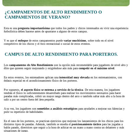
¿CAMPAMENTOS DE ALTO RENDIMIENTO O
CAMPAMENTOS DE VERANO?
Esta es una
pregunta importantísima
que todos los padres y chicos interesados en vivir una experiencia
futbolística deben hacerse antes de apuntarse a alguno de estos campus.
Y es que el
enfoque
de estos campamentos puede
variar muchísimo
, sobre todo en el nivel
competitivo de los chicos y el foco recreacional o social de estos eventos.
CAMPUS DE ALTO RENDIMIENTO PARA PORTEROS.
Los
campamentos de Alto Rendimiento
son la opción más recomendable para jugadores de nivel alto y
élite que quieren seguir mejorando y exigiéndose aún más para
competir en el máximo nivel
.
En estos eventos, los entrenadores aplican una
intensidad muy elevada
en los entrenamientos, con
énfasis especial en el acondicionamiento físico de los porteros.
Por supuesto,
el aspecto físico se entrena a servicio de la técnica
. De esta manera, los jugadores
tendrán el físico lo suficientemente desarrollado para realizar los movimientos necesarios para hacer
paradas más complicadas, cubrir un mayor rango dentro del arco o también saltar más alto a la hora de
salir a por un centro fuera del área pequeña.
A su vez, los jugadores son
sometidos a análisis estratégicos
para ayudarles a mejorar sus falencias y
pulir su repertorio de habilidades.
En el caso de los porteros, se practican ejercicios que mejoran los lanzamientos de los chicos para los
distintos tipos de paradas. Además, también se enseña el
posicionamiento táctico
para las jugadas a
balón parado, directrices que seguir a la hora de achicar en un mano a mano contra un delantero y más
situaciones de juego.