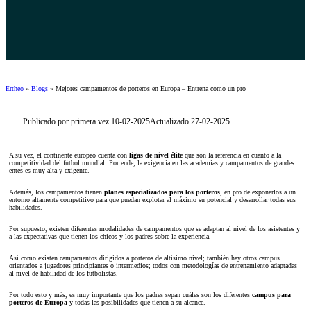
Ertheo
»
Blogs
»
Mejores campamentos de porteros en Europa – Entrena como un pro
Publicado por primera vez 10-02-2025
Actualizado 27-02-2025
A su vez, el continente europeo cuenta con
ligas de nivel élite
que son la referencia en cuanto a la
competitividad del fútbol mundial. Por ende, la exigencia en las academias y campamentos de grandes
entes es muy alta y exigente.
Además, los campamentos tienen
planes especializados para los porteros
, en pro de exponerlos a un
entorno altamente competitivo para que puedan explotar al máximo su potencial y desarrollar todas sus
habilidades.
Por supuesto, existen diferentes modalidades de campamentos que se adaptan al nivel de los asistentes y
a las expectativas que tienen los chicos y los padres sobre la experiencia.
Así como existen campamentos dirigidos a porteros de altísimo nivel; también hay otros campus
orientados a jugadores principiantes o intermedios; todos con metodologías de entrenamiento adaptadas
al nivel de habilidad de los futbolistas.
Por todo esto y más, es muy importante que los padres sepan cuáles son los diferentes
campus para
porteros de Europa
y todas las posibilidades que tienen a su alcance.