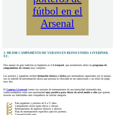
fútbol en el
Arsenal
5. MEJOR CAMPAMENTO DE VERANO EN REINO UNIDO: LIVERPOOL
F.C.
Otro equipo de gran tradición en Inglaterra es el
Liverpool
, que actualmente ofrece un
programa de
campamentos de verano
muy completo.
Los porteros y jugadores reciben
formación técnica y táctica
por entrenadores capacitados por el equipo,
con su método de periodización táctica que prioriza la velocidad en las transiciones y un ritmo de juego
muy alto.
El
Campus Liverpool
cuenta con sesiones de entrenamiento de una intensidad intermedia alta,
confeccionándose como una oportunidad
muy positiva para chicos de nivel medio o alto
que quieren
mostrar sus habilidades ante compañeros de similar categoría.
Para jugadores y porteros de 9 a 17 años.
Campamento mixto (para chicos y chicas).
Reforzamiento de aspectos técnicos y tácticos.
Plan de entrenamiento específico para los porteros.
Competitividad sana.