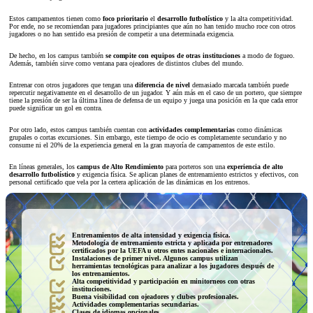
Estos campamentos tienen como
foco prioritario
el
desarrollo futbolístico
y la alta competitividad.
Por ende, no se recomiendan para jugadores principiantes que aún no han tenido mucho roce con otros
jugadores o no han sentido esa presión de competir a una determinada exigencia.
De hecho, en los campus también
se compite con equipos de otras instituciones
a modo de fogueo.
Además, también sirve como ventana para ojeadores de distintos clubes del mundo.
Entrenar con otros jugadores que tengan una
diferencia de
nivel
demasiado marcada también puede
repercutir negativamente en el desarrollo de un jugador. Y aún más en el caso de un portero, que siempre
tiene la presión de ser la última línea de defensa de un equipo y juega una posición en la que cada error
puede significar un gol en contra.
Por otro lado, estos campus también cuentan con
actividades complementarias
como dinámicas
grupales o cortas excursiones. Sin embargo, este tiempo de ocio es completamente secundario y no
consume ni el 20% de la experiencia general en la gran mayoría de campamentos de este estilo.
En líneas generales, los
campus de Alto Rendimiento
para porteros son una
experiencia de alto
desarrollo futbolístico
y exigencia física. Se aplican planes de entrenamiento estrictos y efectivos, con
personal certificado que vela por la certera aplicación de las dinámicas en los entrenos.
Entrenamientos de alta intensidad y exigencia física.
Metodología de entrenamiento estricta y aplicada por entrenadores
certificados por la UEFA u otros entes nacionales e internacionales.
Instalaciones de primer nivel. Algunos campus utilizan
herramientas tecnológicas para analizar a los jugadores después de
los entrenamientos.
Alta competitividad y participación en minitorneos con otras
instituciones.
Buena visibilidad con ojeadores y clubes profesionales.
Actividades complementarias secundarias.
Clases de idiomas opcionales.