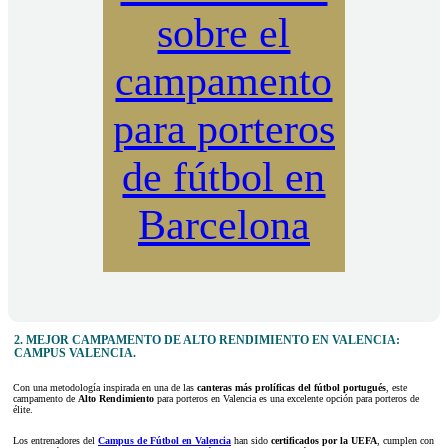
sobre el
campamento
para porteros
de fútbol en
Barcelona
2. MEJOR CAMPAMENTO DE ALTO RENDIMIENTO EN VALENCIA:
CAMPUS VALENCIA.
Con una metodología inspirada en una de las
canteras más prolíficas del fútbol portugués
, este
campamento de
Alto Rendimiento
para porteros en Valencia es una excelente opción para porteros de
élite.
Los entrenadores del
Campus de Fútbol en Valencia
han sido
certificados por la UEFA
, cumplen con