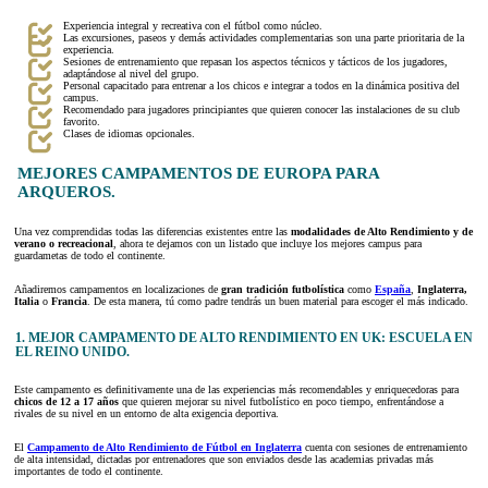
Experiencia integral y recreativa con el fútbol como núcleo.
Las excursiones, paseos y demás actividades complementarias son una parte prioritaria de la
experiencia.
Sesiones de entrenamiento que repasan los aspectos técnicos y tácticos de los jugadores,
adaptándose al nivel del grupo.
Personal capacitado para entrenar a los chicos e integrar a todos en la dinámica positiva del
campus.
Recomendado para jugadores principiantes que quieren conocer las instalaciones de su club
favorito.
Clases de idiomas opcionales.
MEJORES CAMPAMENTOS DE EUROPA PARA
ARQUEROS.
Una vez comprendidas todas las diferencias existentes entre las
modalidades de Alto Rendimiento y de
verano o recreacional
, ahora te dejamos con un listado que incluye los mejores campus para
guardametas de todo el continente.
Añadiremos campamentos en localizaciones de
gran tradición futbolística
como
España
,
Inglaterra,
Italia
o
Francia
. De esta manera, tú como padre tendrás un buen material para escoger el más indicado.
1. MEJOR CAMPAMENTO DE ALTO RENDIMIENTO EN UK: ESCUELA EN
EL REINO UNIDO.
Este campamento es definitivamente una de las experiencias más recomendables y enriquecedoras para
chicos de 12 a 17 años
que quieren mejorar su nivel futbolístico en poco tiempo, enfrentándose a
rivales de su nivel en un entorno de alta exigencia deportiva.
El
Campamento de Alto Rendimiento
de Fútbol en Inglaterra
cuenta con sesiones de entrenamiento
de alta intensidad, dictadas por entrenadores que son enviados desde las academias privadas más
importantes de todo el continente.