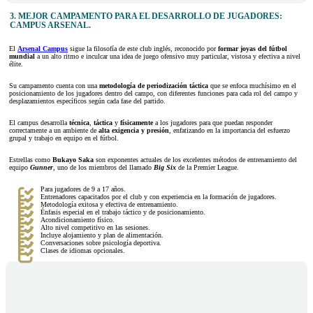
3. MEJOR CAMPAMENTO PARA EL DESARROLLO DE JUGADORES:
CAMPUS ARSENAL.
El
Arsenal Campus
sigue la filosofía de este club inglés, reconocido por
formar joyas del fútbol
mundial
a un alto ritmo e inculcar una idea de juego ofensivo muy particular, vistosa y efectiva a nivel
élite.
Su campamento cuenta con una
metodología de periodización táctica
que se enfoca muchísimo en el
posicionamiento de los jugadores dentro del campo, con diferentes funciones para cada rol del campo y
desplazamientos específicos según cada fase del partido.
El campus desarrolla
técnica
,
táctica
y
físicamente
a los jugadores para que puedan responder
correctamente a un ambiente de
alta exigencia y presión
, enfatizando en la importancia del esfuerzo
grupal y trabajo en equipo en el fútbol.
Estrellas como
Bukayo Saka
son exponentes actuales de los excelentes métodos de entrenamiento del
equipo
Gunner
, uno de los miembros del llamado
Big Six
de la Premier League.
Para jugadores de 9 a 17 años.
Entrenadores capacitados por el club y con experiencia en la formación de jugadores.
Metodología exitosa y efectiva de entrenamiento.
Énfasis especial en el trabajo táctico y de posicionamiento.
Acondicionamiento físico.
Alto nivel competitivo en las sesiones.
Incluye alojamiento y plan de alimentación.
Conversaciones sobre psicología deportiva.
Clases de idiomas opcionales.