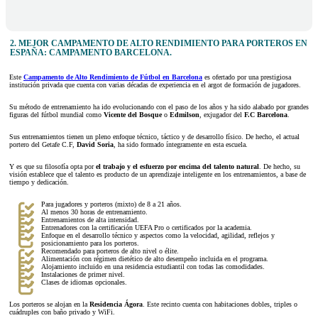
2. MEJOR CAMPAMENTO DE ALTO RENDIMIENTO PARA PORTEROS EN
ESPAÑA: CAMPAMENTO BARCELONA.
Este
Campamento de Alto Rendimiento de Fútbol
en Barcelona
es ofertado por una prestigiosa
institución privada que cuenta con varias décadas de experiencia en el argot de formación de jugadores.
Su método de entrenamiento ha ido evolucionando con el paso de los años y ha sido alabado por grandes
figuras del fútbol mundial como
Vicente del Bosque
o
Edmilson
, exjugador del
F.C Barcelona
.
Sus entrenamientos tienen un pleno enfoque técnico, táctico y de desarrollo físico. De hecho, el actual
portero del Getafe C.F,
David Soria
, ha sido formado íntegramente en esta escuela.
Y es que su filosofía opta por
el trabajo y el esfuerzo por encima del talento natural
. De hecho, su
visión establece que el talento es producto de un aprendizaje inteligente en los entrenamientos, a base de
tiempo y dedicación.
Para jugadores y porteros (mixto) de 8 a 21 años.
Al menos 30 horas de entrenamiento.
Entrenamientos de alta intensidad.
Entrenadores con la certificación UEFA Pro o certificados por la academia.
Enfoque en el desarrollo técnico y aspectos como la velocidad, agilidad, reflejos y
posicionamiento para los porteros.
Recomendado para porteros de alto nivel o élite.
Alimentación con régimen dietético de alto desempeño incluida en el programa.
Alojamiento incluido en una residencia estudiantil con todas las comodidades.
Instalaciones de primer nivel.
Clases de idiomas opcionales.
Los porteros se alojan en la
Residencia Ágora
. Este recinto cuenta con habitaciones dobles, triples o
cuádruples con baño privado y WiFi.