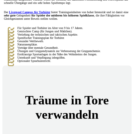
schnelle Übergänge und ein sehr hohes Spieltempo legt.
Der
Liverpool Campus für Torhüter
bietet Trainingseinheiten von hoher Intensität und ist damit eine
sehr gute
Gelegenheit
für Spieler der mittleren bis höheren Spielklasse
, die ihre Fähigkeiten vor
Gleichgesinnten unter Beweis stellen wollen.
Für Spieler und Torhüter im Alter von 9 bis 17 Jahren.
Gemischtes Camp (für Jungen und Mädchen).
Vertiefung der technischen und taktischen Aspekte.
Spezifischer Trainingsplan für Torhüter.
Gesunder Wettbewerb.
Naturrasenplätze.
Vorträge über mentale Gesundheit.
Übungen und Gruppendynamik zur Verbesserung der Gruppenchemie.
Erstklassige Sportanlagen in der Nähe des Wohnheims der Jungen.
Unterkunft und Verpflegung inbegriffen.
Optionaler Sprachunterricht.
Träume in Tore
verwandeln