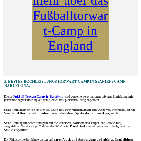
mehr über das
Fußballtorwar
t-Camp in
England
2. BESTES HOCHLEISTUNGSTORWART-CAMP IN SPANIEN: CAMP
BARCELONA.
Dieses
Fußball-Torwart-Camp
in Barcelona
wird von einer renommierten privaten Einrichtung mit
jahrzehntelanger Erfahrung auf dem Gebiet der Spielerausbildung angeboten.
Seine Trainingsmethode hat sich im Laufe der Jahre weiterentwickelt und wurde von Weltfußballern wie
Vicente del Bosque
und
Edmilson
, einem ehemaligen Spieler
des FC Barcelona
, gelobt.
Seine Trainingseinheiten sind ganz auf die technische, taktische und körperliche Entwicklung
ausgerichtet. Der derzeitige Torhüter des FC Getafe,
David Soria
, wurde sogar vollständig in dieser
Schule ausgebildet.
Die Philosophie der Schule basiert auf
harter Arbeit und Anstrengung und nicht auf natürlichem