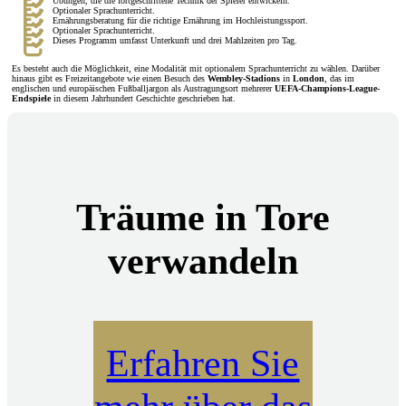
Übungen, die die fortgeschrittene Technik der Spieler entwickeln.
Optionaler Sprachunterricht.
Ernährungsberatung für die richtige Ernährung im Hochleistungssport.
Optionaler Sprachunterricht.
Dieses Programm umfasst Unterkunft und drei Mahlzeiten pro Tag.
Es besteht auch die Möglichkeit, eine Modalität mit optionalem Sprachunterricht zu wählen. Darüber
hinaus gibt es Freizeitangebote wie einen Besuch des
Wembley-Stadions
in
London
, das im
englischen und europäischen Fußballjargon als Austragungsort mehrerer
UEFA-Champions-League-
Endspiele
in diesem Jahrhundert Geschichte geschrieben hat.
Träume in Tore
verwandeln
Erfahren Sie