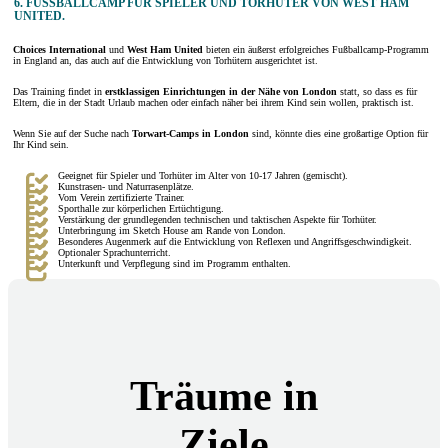
6. FUSSBALLCAMP FÜR SPIELER UND TORHÜTER VON WEST HAM U
NITED.
Choices International
und
West Ham United
bieten ein äußerst erfolgreiches Fußballcamp-Programm
in England an, das auch auf die Entwicklung von Torhütern ausgerichtet ist.
Das Training findet in
erstklassigen Einrichtungen in der Nähe von London
statt, so dass es für
Eltern, die in der Stadt Urlaub machen oder einfach näher bei ihrem Kind sein wollen, praktisch ist.
Wenn Sie auf der Suche nach
Torwart-Camps in London
sind, könnte dies eine großartige Option für
Ihr Kind sein.
Geeignet für Spieler und Torhüter im Alter von 10-17 Jahren (gemischt).
Kunstrasen- und Naturrasenplätze.
Vom Verein zertifizierte Trainer.
Sporthalle zur körperlichen Ertüchtigung.
Verstärkung der grundlegenden technischen und taktischen Aspekte für Torhüter.
Unterbringung im Sketch House am Rande von London.
Besonderes Augenmerk auf die Entwicklung von Reflexen und Angriffsgeschwindigkeit.
Optionaler Sprachunterricht.
Unterkunft und Verpflegung sind im Programm enthalten.
Träume in
Ziele