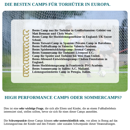
DIE BESTEN CAMPS FÜR TORHÜTER IN EUROPA.
Bestes Camp nur für Torhüter in Großbritannien: Geleitet von
Matt Brennan und Chris Weale.
Bestes Camp für Hochleistungstorhüter in England: UK Soccer
School.
Bestes Torwart-Camp in Spanien: Privates Camp in Barcelona.
Bestes Fußballcamp in Valencia: Valencia Academy.
Bestes Spielerentwicklungscamp: Arsenal Campus.
Bestes Sommercamp für Torhüter: Liverpool F.C.
Camp für Spieler und Torhüter bei West Ham United.
Bestes Allround-Entwicklungscamp: Chelsea Foundation in
England.
Bestes Hochleistungscamp in Frankreich: PSG Academy.
Bestes Sommercamp in Italien: A.C. Mailand.
Leistungsorientiertes Camp in Perugia, Italien.
HIGH PERFORMANCE CAMPS ODER SOMMERCAMPS?
Dies ist eine
sehr wichtige Frage
, die sich alle Eltern und Kinder, die an einem Fußballerlebnis
interessiert sind, stellen sollten, bevor sie sich für eines dieser Camps anmelden.
Die
Schwerpunkte
dieser Camps können
sehr unterschiedlich sein
, vor allem in Bezug auf das
Leistungsniveau der Kinder und den Freizeit- oder sozialen Schwerpunkt dieser Veranstaltungen.