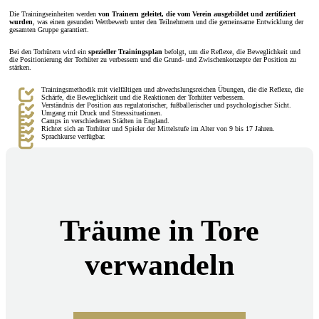
Die Trainingseinheiten werden
von Trainern geleitet, die vom Verein ausgebildet und zertifiziert
wurden
, was einen gesunden Wettbewerb unter den Teilnehmern und die gemeinsame Entwicklung der
gesamten Gruppe garantiert.
Bei den Torhütern wird ein
spezieller Trainingsplan
befolgt, um die Reflexe, die Beweglichkeit und
die Positionierung der Torhüter zu verbessern und die Grund- und Zwischenkonzepte der Position zu
stärken.
Trainingsmethodik mit vielfältigen und abwechslungsreichen Übungen, die die Reflexe, die
Schärfe, die Beweglichkeit und die Reaktionen der Torhüter verbessern.
Verständnis der Position aus regulatorischer, fußballerischer und psychologischer Sicht.
Umgang mit Druck und Stresssituationen.
Camps in verschiedenen Städten in England.
Richtet sich an Torhüter und Spieler der Mittelstufe im Alter von 9 bis 17 Jahren.
Sprachkurse verfügbar.
Träume in Tore
verwandeln