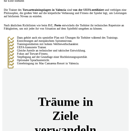
für Elite-Torhüter.
Die Trainer des
Torwarttrainingslagers in Valencia
sind
von der UEFA zertifiziert
und verfolgen eine
Philosophie, die großen Wert auf die körperliche Verfassung und Fitness der Spieler legt, um Leistungen
auf höchstem Niveau zu erzielen.
Nach ähnlichen Richtlinien wie beim
F.C. Porto
entwickeln die Torhüter ihr technisches Repertoire an
Fähigkeiten, um mit jeder Art von Situation auf dem Spielfeld umgehen zu können.
Dazu gehört auch ein spezieller Plan mit Übungen für Torhüter während des Trainings.
Einrichtungen auf europäischem Spitzenniveau.
Trainingseinheiten mit hohem Wettbewerbscharakter.
UEFA-lizensierte Trainer.
Gleiche Anteile an technischer und taktischer Entwicklung.
Fokus auf Torwart-Fitness.
Verpflegung auf der Grundlage einer Hochleistungssportdiät.
Optionaler Sprachunterricht.
Unterbringung im Mas Camarena Resort in Valencia.
Träume in
Ziele
verwandeln