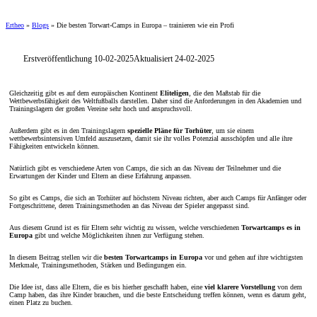
Ertheo
»
Blogs
»
Die besten Torwart-Camps in Europa – trainieren wie ein Profi
Erstveröffentlichung 10-02-2025
Aktualisiert 24-02-2025
Gleichzeitig gibt es auf dem europäischen Kontinent
Eliteligen
, die den Maßstab für die
Wettbewerbsfähigkeit des Weltfußballs darstellen. Daher sind die Anforderungen in den Akademien und
Trainingslagern der großen Vereine sehr hoch und anspruchsvoll.
Außerdem gibt es in den Trainingslagern
spezielle Pläne für Torhüter
, um sie einem
wettbewerbsintensiven Umfeld auszusetzen, damit sie ihr volles Potenzial ausschöpfen und alle ihre
Fähigkeiten entwickeln können.
Natürlich gibt es verschiedene Arten von Camps, die sich an das Niveau der Teilnehmer und die
Erwartungen der Kinder und Eltern an diese Erfahrung anpassen.
So gibt es Camps, die sich an Torhüter auf höchstem Niveau richten, aber auch Camps für Anfänger oder
Fortgeschrittene, deren Trainingsmethoden an das Niveau der Spieler angepasst sind.
Aus diesem Grund ist es für Eltern sehr wichtig zu wissen, welche verschiedenen
Torwartcamps es in
Europa
gibt und welche Möglichkeiten ihnen zur Verfügung stehen.
In diesem Beitrag stellen wir die
besten Torwartcamps in Europa
vor und gehen auf ihre wichtigsten
Merkmale, Trainingsmethoden, Stärken und Bedingungen ein.
Die Idee ist, dass alle Eltern, die es bis hierher geschafft haben, eine
viel klarere Vorstellung
von dem
Camp haben, das ihre Kinder brauchen, und die beste Entscheidung treffen können, wenn es darum geht,
einen Platz zu buchen.