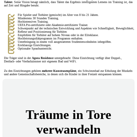
Talent
. Seine Vision besagt nämlich, dass Talent das Ergebnis intelligenten Lernens im Training ist, das
auf Zeit und Hingabe beruht.
Für Spieler und Torhüter (gemischt) im Alter von 8 bis 21 Jahren.
Mindestens 30 Stunden Training.
Hochintensives Training.
UEFA Pro-zertifizierte oder Akademie-zertifizierte Trainer.
Schwerpunkt auf der technischen Entwicklung und Aspekten wie Schnelligkeit, Beweglichkeit,
Reflexe und Positionierung für Torhüter.
Empfohlen für Torhüter auf hohem Niveau oder in der Eliteklasse.
Hochleistungsdiätprogramm im Programm enthalten.
Unterbringung in einem voll ausgestatteten Studentenwohnheim inbegriffen.
Erstklassige Einrichtungen.
Optionaler Sprachunterricht.
Die Träger sind in der
Agora Residence
untergebracht. Diese Einrichtung verfügt über Doppel-,
Dreifach- oder Vierfachzimmer mit eigenem Bad und WiFi.
Zu den Einrichtungen gehören
mehrere Kunstrasenplätze
, ein Schwimmbad zur Erholung der Muskeln
und andere Gemeinschaftsbereiche, in denen sich die Kinder in ihrer Freizeit entspannen können.
Träume in Tore
verwandeln