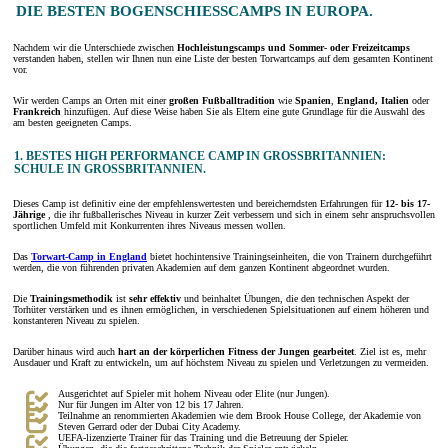
DIE BESTEN BOGENSCHIESSCAMPS IN EUROPA.
Nachdem wir die Unterschiede zwischen
Hochleistungscamps und Sommer- oder Freizeitcamps
verstanden haben, stellen wir Ihnen nun eine Liste der besten Torwartcamps auf dem gesamten Kontinent
vor.
Wir werden Camps an Orten mit einer
großen Fußballtradition
wie
Spanien
,
England, Italien
oder
Frankreich
hinzufügen. Auf diese Weise haben Sie als Eltern eine gute Grundlage für die Auswahl des
am besten geeigneten Camps.
1. BESTES HIGH PERFORMANCE CAMP IN GROSSBRITANNIEN: S
CHULE IN GROSSBRITANNIEN.
Dieses Camp ist definitiv eine der empfehlenswertesten und bereicherndsten Erfahrungen für
12- bis 17-
Jährige
, die ihr fußballerisches Niveau in kurzer Zeit verbessern und sich in einem sehr anspruchsvollen
sportlichen Umfeld mit Konkurrenten ihres Niveaus messen wollen.
Das
Torwart-Camp in England
bietet hochintensive Trainingseinheiten, die von Trainern durchgeführt
werden, die von führenden privaten Akademien auf dem ganzen Kontinent abgeordnet wurden.
Die
Trainingsmethodik
ist
sehr effektiv
und beinhaltet Übungen, die den technischen Aspekt der
Torhüter verstärken und es ihnen ermöglichen, in verschiedenen Spielsituationen auf einem höheren und
konstanteren Niveau zu spielen.
Darüber hinaus wird auch
hart an der körperlichen Fitness der Jungen gearbeitet
. Ziel ist es, mehr
Ausdauer und Kraft zu entwickeln, um auf höchstem Niveau zu spielen und Verletzungen zu vermeiden.
Ausgerichtet auf Spieler mit hohem Niveau oder Elite (nur Jungen).
Nur für Jungen im Alter von 12 bis 17 Jahren.
Teilnahme an renommierten Akademien wie dem Brook House College, der Akademie von
Steven Gerrard oder der Dubai City Academy.
UEFA-lizenzierte Trainer für das Training und die Betreuung der Spieler.