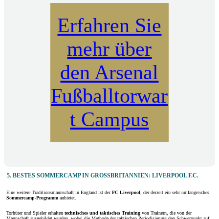
Erfahren Sie
mehr über
den Arsenal
Fußballtorwar
t Campus
5. BESTES SOMMERCAMP IN GROSSBRITANNIEN: LIVERPOOL F.C.
Eine weitere Traditionsmannschaft in England ist der
FC Liverpool
, der derzeit ein sehr umfangreiches
Sommercamp-Programm
anbietet.
Torhüter und Spieler erhalten
technisches und taktisches Training
von Trainern, die von der
Mannschaft ausgebildet wurden, wobei die Methode der taktischen Periodisierung den Schwerpunkt auf