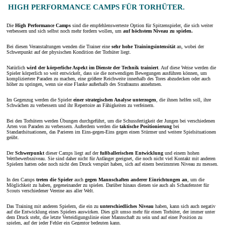
HIGH PERFORMANCE CAMPS FÜR TORHÜTER.
Die
High Performance Camps
sind die empfehlenswerteste Option für Spitzenspieler, die sich weiter
verbessern und sich selbst noch mehr fordern wollen, um
auf höchstem Niveau zu spielen.
Bei diesen Veranstaltungen wenden die Trainer eine
sehr hohe Trainingsintensität
an, wobei der
Schwerpunkt auf der physischen Kondition der Torhüter liegt.
Natürlich
wird der körperliche Aspekt im Dienste der Technik trainiert
. Auf diese Weise werden die
Spieler körperlich so weit entwickelt, dass sie die notwendigen Bewegungen ausführen können, um
kompliziertere Paraden zu machen, eine größere Reichweite innerhalb des Tores abzudecken oder auch
höher zu springen, wenn sie eine Flanke außerhalb des Strafraums annehmen.
Im Gegenzug werden die Spieler
einer strategischen Analyse unterzogen
, die ihnen helfen soll, ihre
Schwächen zu verbessern und ihr Repertoire an Fähigkeiten zu verfeinern.
Bei den Torhütern werden Übungen durchgeführt, um die Schussfertigkeit der Jungen bei verschiedenen
Arten von Paraden zu verbessern. Außerdem werden die
taktische Positionierung
bei
Standardsituationen, das Parieren im Eins-gegen-Eins gegen einen Stürmer und weitere Spielsituationen
geübt.
Der
Schwerpunkt
dieser Camps liegt auf der
fußballerischen Entwicklung
und einem hohen
Wettbewerbsniveau. Sie sind daher nicht für Anfänger geeignet, die noch nicht viel Kontakt mit anderen
Spielern hatten oder noch nicht den Druck verspürt haben, sich auf einem bestimmten Niveau zu messen.
In den Camps
treten die Spieler
auch
gegen Mannschaften anderer Einrichtungen an
, um die
Möglichkeit zu haben, gegeneinander zu spielen. Darüber hinaus dienen sie auch als Schaufenster für
Scouts verschiedener Vereine aus aller Welt.
Das Training mit anderen Spielern, die ein zu
unterschiedliches
Niveau
haben, kann sich auch negativ
auf die Entwicklung eines Spielers auswirken. Dies gilt umso mehr für einen Torhüter, der immer unter
dem Druck steht, die letzte Verteidigungslinie einer Mannschaft zu sein und auf einer Position zu
spielen, auf der jeder Fehler ein Gegentor bedeuten kann.