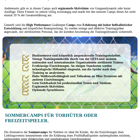
Andererseits gibt es in diesen Camps auch
ergänzende Aktivitäten
wie Gruppendynamik oder kurze
Ausflüge. Diese Freizeit ist jedoch völlig zweitrangig und macht bei den meisten Camps dieser Art nicht
einmal 20 % der Gesamterfahrung aus.
Generell sind die
High Performance
Goalkeeper
Camps
eine
Erfahrung mit hoher fußballerischer
Entwicklung
und körperlicher Beanspruchung. Es werden strenge und effektive Trainingspläne
angewandt, mit zertifiziertem Personal, das die korrekte Anwendung der Trainingsdynamik sicherstellt.
Hochintensive und körperlich anspruchsvolle Trainingseinheiten.
Strenge Trainingsmethodik durch von der UEFA und anderen
nationalen und internationalen Organisationen zertifizierte Trainer.
Erstklassige Einrichtungen. An einigen Standorten werden
technologische Hilfsmittel eingesetzt, um die Spieler nach dem
Training zu analysieren.
Hohe Wettbewerbsfähigkeit und Teilnahme an Mini-Turnieren mit
anderen Einrichtungen.
Gute Sichtbarkeit bei professionellen Scouts und Vereinen.
Ergänzende Aktivitäten.
Optionale Sprachkurse.
SOMMERCAMPS FÜR TORHÜTER ODER
FREIZEITSPIELER.
Die Alternative der
Sommercamps
für Torhüter ist ideal für Kinder, die die Einrichtungen ihres
Lieblingsvereins kennenlernen oder die Erfahrung eines Profifußballspielers nachempfinden möchten,
insbesondere unter didaktischen und unterhaltsamen Gesichtspunkten.