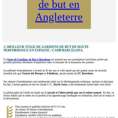
de but en
Angleterre
2. MEILLEUR STAGE DE GARDIENS DE BUT DE HAUTE
PERFORMANCE EN ESPAGNE : CAMP BARCELONA.
Ce
Stage de Gardiens de But à
Barcelone
est proposé par une prestigieuse institution privée qui
possède plusieurs décennies d’expérience dans le domaine de la formation des joueurs.
Sa méthode d’entraînement a évolué au fil des ans et a été saluée par des grands noms du football
mondial tels que
Vicente del Bosque
et
Edmilson
, ancien joueur du
FC Barcelone
.
Ses séances d’entraînement sont entièrement axées sur le développement technique, tactique et physique.
En fait, l’actuel gardien de but du Getafe C.F.,
David Soria
, a été entièrement formé dans cette école.
La philosophie de l’école est basée sur le
travail et l’effort plutôt que sur le talent naturel
. En fait, sa
vision établit que le talent est le produit d’un apprentissage intelligent en formation, basé sur le temps et
le dévouement.
Pour joueurs et gardiens (mixtes) de 8 à 21 ans.
Au moins 30 heures d’entraînement.
Entraînement à haute intensité.
Entraîneurs certifiés UEFA Pro ou académie.