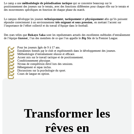
Le camp a une
méthodologie de périodisation tactique
qui se concentre beaucoup sur le
positionnement des joueurs sur le terrain, avec des fonctions différentes pour chaque rôle sur le terrain et
des mouvements spécifiques en fonction de chaque phase du match.
Le campus développe les joueurs
techniquement
,
tactiquement
et
physiquement
afin qu’ils puissent
répondre correctement à un environnement
très exigeant et sous pression
, en mettant l’accent sur
l’importance de l’effort collectif et du travail d’équipe dans le football.
Des stars telles que
Bukayo Saka
sont les représentants actuels des excellentes méthodes d’entraînement
de l’équipe
Gunner
, l’un des membres de ce que l’on appelle le
Big Six
de la Premier League.
Pour les joueurs âgés de 9 à 17 ans.
Entraîneurs formés par le club et expérimentés dans le développement des joueurs.
Méthodologie d’entraînement réussie et efficace.
Accent mis sur le travail tactique et de positionnement.
Conditionnement physique.
Niveau de compétition élevé lors des sessions.
Hébergement et repas inclus.
Discussions sur la psychologie du sport.
Cours de langue en option.
Transformer les
rêves en