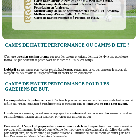
Camp pour joueurs et gardiens de but à West Ham United.
Meilleur camp de développement polyvalent : Chelsea
Foundation en Angleterre.
Meilleur camp de haute performance en France : PSG Academy.
Meilleur camp d’été en Italie : A.C. Milan.
Camp de haute performance à Pérouse, en Italie.
CAMPS DE HAUTE PERFORMANCE OU CAMPS D’ÉTÉ ?
C’est une
question très importante
que tous les parents et enfants désireux de vivre une expérience
footballistique devraient se poser avant de s’inscrire à l’un de ces camps.
L’
objectif de
ces camps peut
varier considérablement
, notamment en ce qui concerne le niveau de
compétition des enfants et l’aspect récréatif ou social de ces événements.
CAMPS DE HAUTE PERFORMANCE POUR LES
GARDIENS DE BUT.
Les
camps de haute performance
sont l’option la plus recommandée pour les joueurs de haut niveau et
d’élite qui veulent continuer à s’améliorer et à se surpasser afin de
concourir au plus haut niveau.
Lors de ces événements, les entraîneurs appliquent une
intensité d’
entraînement
très élevée
, en mettant
particulièrement l’accent sur la condition physique des gardiens de but.
Bien entendu, l
‘aspect physique est entraîné au service de la technique
. Ainsi, les joueurs auront un
physique suffisamment développé pour effectuer les mouvements nécessaires afin de réaliser des arrêts
plus compliqués, de couvrir une plus grande distance à l’intérieur du but ou encore de sauter plus haut
lors d’un centre en dehors de la surface de réparation.