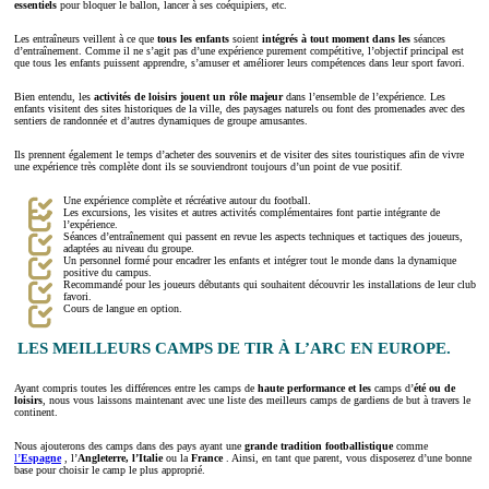
essentiels
pour bloquer le ballon, lancer à ses coéquipiers, etc.
Les entraîneurs veillent à ce que
tous les
enfants
soient
intégrés à tout moment dans les
séances
d’entraînement. Comme il ne s’agit pas d’une expérience purement compétitive, l’objectif principal est
que tous les enfants puissent apprendre, s’amuser et améliorer leurs compétences dans leur sport favori.
Bien entendu, les
activités de loisirs jouent un rôle majeur
dans l’ensemble de l’expérience. Les
enfants visitent des sites historiques de la ville, des paysages naturels ou font des promenades avec des
sentiers de randonnée et d’autres dynamiques de groupe amusantes.
Ils prennent également le temps d’acheter des souvenirs et de visiter des sites touristiques afin de vivre
une expérience très complète dont ils se souviendront toujours d’un point de vue positif.
Une expérience complète et récréative autour du football.
Les excursions, les visites et autres activités complémentaires font partie intégrante de
l’expérience.
Séances d’entraînement qui passent en revue les aspects techniques et tactiques des joueurs,
adaptées au niveau du groupe.
Un personnel formé pour encadrer les enfants et intégrer tout le monde dans la dynamique
positive du campus.
Recommandé pour les joueurs débutants qui souhaitent découvrir les installations de leur club
favori.
Cours de langue en option.
LES MEILLEURS CAMPS DE TIR À L’ARC EN EUROPE.
Ayant compris toutes les différences entre les camps de
haute performance et les
camps d’
été ou de
loisirs
, nous vous laissons maintenant avec une liste des meilleurs camps de gardiens de but à travers le
continent.
Nous ajouterons des camps dans des pays ayant une
grande tradition footballistique
comme
l’
Espagne
, l’
Angleterre
, l’Italie
ou la
France
. Ainsi, en tant que parent, vous disposerez d’une bonne
base pour choisir le camp le plus approprié.