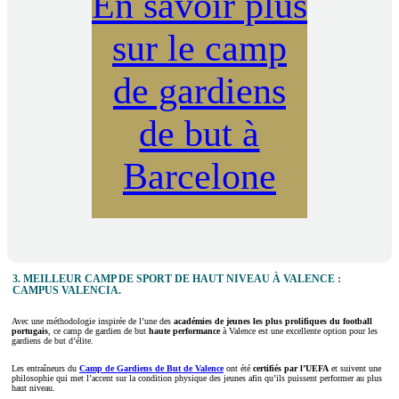
En savoir plus
sur le camp
de gardiens
de but à
Barcelone
3. MEILLEUR CAMP DE SPORT DE HAUT NIVEAU À VALENCE :
CAMPUS VALENCIA.
Avec une méthodologie inspirée de l’une des
académies de jeunes les plus prolifiques du football
portugais
, ce camp de gardien de but
haute performance
à Valence est une excellente option pour les
gardiens de but d’élite.
Les entraîneurs du
Camp de Gardiens de But de Valence
ont été
certifiés par l’UEFA
et suivent une
philosophie qui met l’accent sur la condition physique des jeunes afin qu’ils puissent performer au plus
haut niveau.