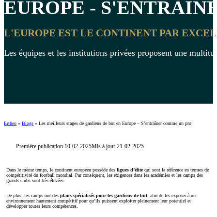
EUROPE - S'ENTRAÎN
L'EUROPE EST LE CONTINENT PAR EXCEL
Les équipes et les institutions privées proposent une multit
Ertheo
»
Blogs
»
Les meilleurs stages de gardiens de but en Europe – S’entraîner comme un pro
Première publication 10-02-2025
Mis à jour 21-02-2025
Dans le même temps, le continent européen possède des
ligues d’élite
qui sont la référence en termes de
compétitivité du football mondial. Par conséquent, les exigences dans les académies et les camps des
grands clubs sont très élevées.
De plus, les camps ont des
plans spécialisés pour les gardiens de but
, afin de les exposer à un
environnement hautement compétitif pour qu’ils puissent exploiter pleinement leur potentiel et
développer toutes leurs compétences.