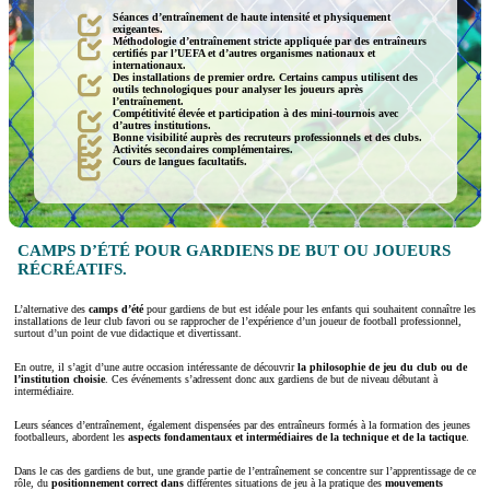
Séances d’entraînement de haute intensité et physiquement
exigeantes.
Méthodologie d’entraînement stricte appliquée par des entraîneurs
certifiés par l’UEFA et d’autres organismes nationaux et
internationaux.
Des installations de premier ordre. Certains campus utilisent des
outils technologiques pour analyser les joueurs après
l’entraînement.
Compétitivité élevée et participation à des mini-tournois avec
d’autres institutions.
Bonne visibilité auprès des recruteurs professionnels et des clubs.
Activités secondaires complémentaires.
Cours de langues facultatifs.
CAMPS D’ÉTÉ POUR GARDIENS DE BUT OU JOUEURS
RÉCRÉATIFS.
L’alternative des
camps d’été
pour gardiens de but est idéale pour les enfants qui souhaitent connaître les
installations de leur club favori ou se rapprocher de l’expérience d’un joueur de football professionnel,
surtout d’un point de vue didactique et divertissant.
En outre, il s’agit d’une autre occasion intéressante de découvrir
la philosophie de jeu du club ou de
l’institution choisie
. Ces événements s’adressent donc aux gardiens de but de niveau débutant à
intermédiaire.
Leurs séances d’entraînement, également dispensées par des entraîneurs formés à la formation des jeunes
footballeurs, abordent les
aspects fondamentaux et intermédiaires de la technique et de la tactique
.
Dans le cas des gardiens de but, une grande partie de l’entraînement se concentre sur l’apprentissage de ce
rôle, du
positionnement correct dans
différentes situations de jeu à la pratique des
mouvements