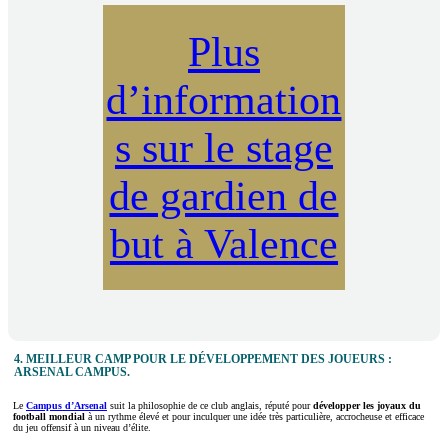
Plus
d’information
s sur le stage
de gardien de
but à Valence
4. MEILLEUR CAMP POUR LE DÉVELOPPEMENT DES JOUEURS :
ARSENAL CAMPUS.
Le
Campus d’Arsenal
suit la philosophie de ce club anglais, réputé pour
développer les joyaux du
football mondial
à un rythme élevé et pour inculquer une idée très particulière, accrocheuse et efficace
du jeu offensif à un niveau d’élite.