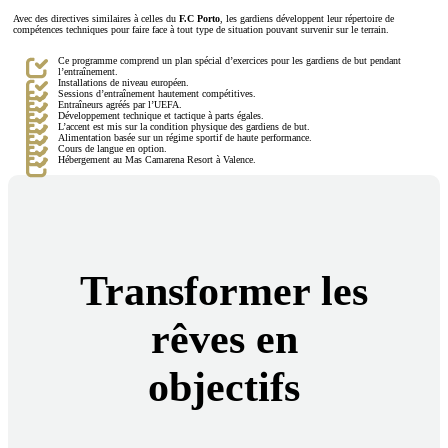
Avec des directives similaires à celles du
F.C Porto
, les gardiens développent leur répertoire de
compétences techniques pour faire face à tout type de situation pouvant survenir sur le terrain.
Ce programme comprend un plan spécial d’exercices pour les gardiens de but pendant
l’entraînement.
Installations de niveau européen.
Sessions d’entraînement hautement compétitives.
Entraîneurs agréés par l’UEFA.
Développement technique et tactique à parts égales.
L’accent est mis sur la condition physique des gardiens de but.
Alimentation basée sur un régime sportif de haute performance.
Cours de langue en option.
Hébergement au Mas Camarena Resort à Valence.
Transformer les
rêves en
objectifs