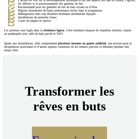
L’accent est mis sur le développement technique et sur des aspects tels que la vitesse, l’agilité,
les réflexes et le positionnement des gardiens de but.
Recommandé pour les gardiens de but de haut niveau ou d’élite.
Régime alimentaire de haute performance inclus dans le programme.
Hébergement dans une résidence étudiante entièrement équipée.
Installations de première classe.
Cours de langue en option.
Les porteurs sont logés dans la
résidence Agora
. Cette résidence dispose de chambres doubles, triples
ou quadruples avec salle de bain privée et WiFi.
Quant aux installations, elles comprennent
plusieurs terrains en gazon artificiel
, une piscine pour la
récupération musculaire et d’autres espaces communs où les enfants peuvent se détendre pendant leur
temps libre.
Transformer les
rêves en buts