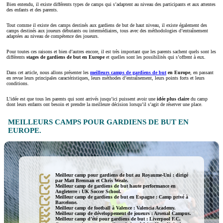
Bien entendu, il existe différents types de camps qui s’adaptent au niveau des participants et aux attentes
des enfants et des parents.
Tout comme il existe des camps destinés aux gardiens de but de haut niveau, il existe également des
camps destinés aux joueurs débutants ou intermédiaires, tous avec des méthodologies d’entraînement
adaptées au niveau de compétence des joueurs.
Pour toutes ces raisons et bien d’autres encore, il est très important que les parents sachent quels sont les
différents
stages de gardiens de but en Europe
et quelles sont les possibilités qui s’offrent à eux.
Dans cet article, nous allons présenter les
meilleurs camps de gardiens de but
en Europe
, en passant
en revue leurs principales caractéristiques, leurs méthodes d’entraînement, leurs points forts et leurs
conditions.
L’idée est que tous les parents qui sont arrivés jusqu’ici puissent avoir une
idée plus claire
du camp
dont leurs enfants ont besoin et prendre la meilleure décision lorsqu’il s’agit de réserver une place.
MEILLEURS CAMPS POUR GARDIENS DE BUT EN
EUROPE.
Meilleur camp pour gardiens de but au Royaume-Uni : dirigé
par Matt Brennan et Chris Weale.
Meilleur camp de gardiens de but haute performance en
Angleterre : UK Soccer School.
Meilleur camp de gardiens de but en Espagne : Camp privé à
Barcelone.
Meilleur camp de football à Valence : Valencia Academy.
Meilleur camp de développement de joueurs : Arsenal Campus.
Meilleur camp d’été pour gardiens de but : Liverpool F.C.