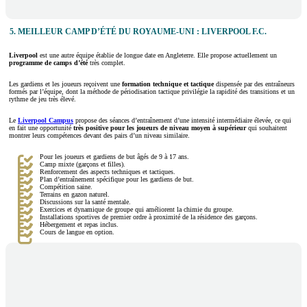
5. MEILLEUR CAMP D’ÉTÉ DU ROYAUME-UNI : LIVERPOOL F.C.
Liverpool
est une autre équipe établie de longue date en Angleterre. Elle propose actuellement un
programme de camps d’été
très complet.
Les gardiens et les joueurs reçoivent une
formation technique et tactique
dispensée par des entraîneurs
formés par l’équipe, dont la méthode de périodisation tactique privilégie la rapidité des transitions et un
rythme de jeu très élevé.
Le
Liverpool Campus
propose des séances d’entraînement d’une intensité intermédiaire élevée, ce qui
en fait une opportunité
très positive pour les joueurs de niveau moyen à supérieur
qui souhaitent
montrer leurs compétences devant des pairs d’un niveau similaire.
Pour les joueurs et gardiens de but âgés de 9 à 17 ans.
Camp mixte (garçons et filles).
Renforcement des aspects techniques et tactiques.
Plan d’entraînement spécifique pour les gardiens de but.
Compétition saine.
Terrains en gazon naturel.
Discussions sur la santé mentale.
Exercices et dynamique de groupe qui améliorent la chimie du groupe.
Installations sportives de premier ordre à proximité de la résidence des garçons.
Hébergement et repas inclus.
Cours de langue en option.