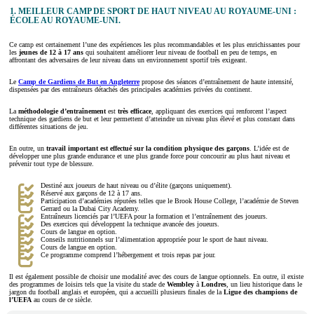
1. MEILLEUR CAMP DE SPORT DE HAUT NIVEAU AU ROYAUME-UNI :
ÉCOLE AU ROYAUME-UNI.
Ce camp est certainement l’une des expériences les plus recommandables et les plus enrichissantes pour
les
jeunes de 12 à 17 ans
qui souhaitent améliorer leur niveau de football en peu de temps, en
affrontant des adversaires de leur niveau dans un environnement sportif très exigeant.
Le
Camp de Gardiens de But en Angleterre
propose des séances d’entraînement de haute intensité,
dispensées par des entraîneurs détachés des principales académies privées du continent.
La
méthodologie d’entraînement
est
très efficace
, appliquant des exercices qui renforcent l’aspect
technique des gardiens de but et leur permettent d’atteindre un niveau plus élevé et plus constant dans
différentes situations de jeu.
En outre, un
travail important est effectué sur la condition physique des garçons
. L’idée est de
développer une plus grande endurance et une plus grande force pour concourir au plus haut niveau et
prévenir tout type de blessure.
Destiné aux joueurs de haut niveau ou d’élite (garçons uniquement).
Réservé aux garçons de 12 à 17 ans.
Participation d’académies réputées telles que le Brook House College, l’académie de Steven
Gerrard ou la Dubai City Academy.
Entraîneurs licenciés par l’UEFA pour la formation et l’entraînement des joueurs.
Des exercices qui développent la technique avancée des joueurs.
Cours de langue en option.
Conseils nutritionnels sur l’alimentation appropriée pour le sport de haut niveau.
Cours de langue en option.
Ce programme comprend l’hébergement et trois repas par jour.
Il est également possible de choisir une modalité avec des cours de langue optionnels. En outre, il existe
des programmes de loisirs tels que la visite du stade de
Wembley
à
Londres
, un lieu historique dans le
jargon du football anglais et européen, qui a accueilli plusieurs finales de la
Ligue des champions de
l’UEFA
au cours de ce siècle.