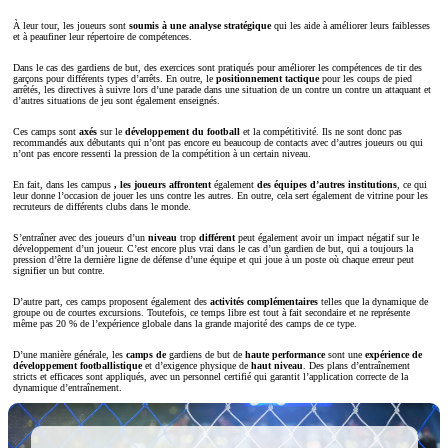
À leur tour, les joueurs sont
soumis à une analyse stratégique
qui les aide à améliorer leurs faiblesses
et à peaufiner leur répertoire de compétences.
Dans le cas des gardiens de but, des exercices sont pratiqués pour améliorer les compétences de tir des
garçons pour différents types d’arrêts. En outre, le
positionnement tactique
pour les coups de pied
arrêtés, les directives à suivre lors d’une parade dans une situation de un contre un contre un attaquant et
d’autres situations de jeu sont également enseignés.
Ces camps sont
axés
sur le
développement du football
et la compétitivité. Ils ne sont donc pas
recommandés aux débutants qui n’ont pas encore eu beaucoup de contacts avec d’autres joueurs ou qui
n’ont pas encore ressenti la pression de la compétition à un certain niveau.
En fait, dans les campus
, les joueurs affrontent
également
des équipes d’autres institutions
, ce qui
leur donne l’occasion de jouer les uns contre les autres. En outre, cela sert également de vitrine pour les
recruteurs de différents clubs dans le monde.
S’entraîner avec des joueurs d’un
niveau
trop
différent
peut également avoir un impact négatif sur le
développement d’un joueur. C’est encore plus vrai dans le cas d’un gardien de but, qui a toujours la
pression d’être la dernière ligne de défense d’une équipe et qui joue à un poste où chaque erreur peut
signifier un but contre.
D’autre part, ces camps proposent également des
activités complémentaires
telles que la dynamique de
groupe ou de courtes excursions. Toutefois, ce temps libre est tout à fait secondaire et ne représente
même pas 20 % de l’expérience globale dans la grande majorité des camps de ce type.
D’une manière générale, les
camps de
gardiens de but de
haute performance
sont une
expérience de
développement footballistique
et d’exigence physique de
haut niveau
. Des plans d’entraînement
stricts et efficaces sont appliqués, avec un personnel certifié qui garantit l’application correcte de la
dynamique d’entraînement.