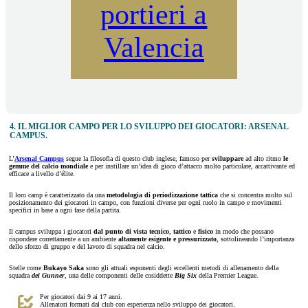
portieri a
Valencia
4. IL MIGLIOR CAMPO PER LO SVILUPPO DEI GIOCATORI: ARSENAL
CAMPUS.
L’
Arsenal Campus
segue la filosofia di questo club inglese, famoso per
sviluppare
ad alto ritmo
le
gemme del calcio mondiale
e per instillare un’idea di gioco d’attacco molto particolare, accattivante ed
efficace a livello d’élite.
Il loro camp è caratterizzato da una
metodologia di periodizzazione tattica
che si concentra molto sul
posizionamento dei giocatori in campo, con funzioni diverse per ogni ruolo in campo e movimenti
specifici in base a ogni fase della partita.
Il campus sviluppa i giocatori
dal punto di vista tecnico
,
tattico
e
fisico
in modo che possano
rispondere correttamente a un ambiente
altamente esigente e pressurizzato
, sottolineando l’importanza
dello sforzo di gruppo e del lavoro di squadra nel calcio.
Stelle come
Bukayo Saka
sono gli attuali esponenti degli eccellenti metodi di allenamento della
squadra
dei Gunner
, una delle componenti delle cosiddette
Big Six
della Premier League.
Per giocatori dai 9 ai 17 anni.
Allenatori formati dal club con esperienza nello sviluppo dei giocatori.