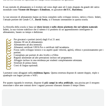
Il suo metodo di allenamento si è evoluto nel corso degli anni ed è stato elogiato da grandi del calcio
mondiale come
Vicente del Bosque
e
Edmilson
, ex giocatore
del F.C. Barcelona
.
Le sue sessioni di allenamento hanno un focus completo sullo sviluppo tecnico, tattico e fisico. Infatti,
l’attuale portiere del Getafe C.F.,
David Soria
, si è formato interamente in questa scuola.
La filosofia della scuola si basa sul
duro lavoro e sullo sforzo piuttosto che sul talento naturale
.
Infatti, la sua visione stabilisce che il talento è il prodotto di un apprendimento intelligente in
allenamento, basato su tempo e dedizione.
Per giocatori e portieri (misti) dagli 8 ai 21 anni.
Almeno 30 ore di allenamento.
Allenamento ad alta intensità.
Allenatori certificati UEFA Pro o certificati dall’accademia.
Focus sullo sviluppo tecnico e su aspetti quali velocità, agilità, riflessi e posizionamento per i
portieri.
Consigliato per portieri di alto livello o d’élite.
Regime alimentare ad alte prestazioni incluso nel programma.
Alloggio incluso in una residenza per studenti completamente attrezzata.
Strutture di prima classe.
Corsi di lingua opzionali.
I portatori sono alloggiati nella
residenza Agora
. Questa struttura dispone di camere doppie, triple o
quadruple con bagno privato e WiFi.
Per quanto riguarda le strutture, dispone di
più campi in erba artificiale
, una piscina per il recupero
muscolare e altre aree comuni dove i ragazzi possono rilassarsi durante il tempo libero.