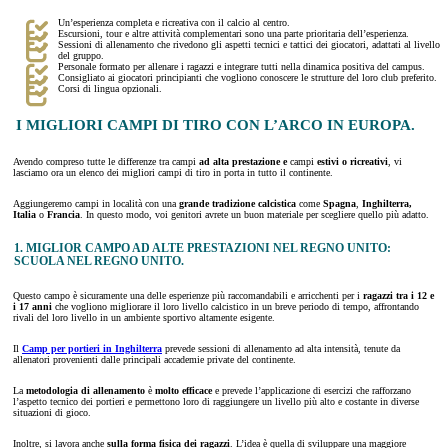
Un’esperienza completa e ricreativa con il calcio al centro.
Escursioni, tour e altre attività complementari sono una parte prioritaria dell’esperienza.
Sessioni di allenamento che rivedono gli aspetti tecnici e tattici dei giocatori, adattati al livello
del gruppo.
Personale formato per allenare i ragazzi e integrare tutti nella dinamica positiva del campus.
Consigliato ai giocatori principianti che vogliono conoscere le strutture del loro club preferito.
Corsi di lingua opzionali.
I MIGLIORI CAMPI DI TIRO CON L’ARCO IN EUROPA.
Avendo compreso tutte le differenze tra campi
ad alta prestazione e
campi
estivi o ricreativi
, vi
lasciamo ora un elenco dei migliori campi di tiro in porta in tutto il continente.
Aggiungeremo campi in località con una
grande tradizione calcistica
come
Spagna
,
Inghilterra,
Italia
o
Francia
. In questo modo, voi genitori avrete un buon materiale per scegliere quello più adatto.
1. MIGLIOR CAMPO AD ALTE PRESTAZIONI NEL REGNO UNITO:
SCUOLA NEL REGNO UNITO.
Questo campo è sicuramente una delle esperienze più raccomandabili e arricchenti per i
ragazzi tra i 12 e
i 17 anni
che vogliono migliorare il loro livello calcistico in un breve periodo di tempo, affrontando
rivali del loro livello in un ambiente sportivo altamente esigente.
Il
Camp per portieri in Inghilterra
prevede sessioni di allenamento ad alta intensità, tenute da
allenatori provenienti dalle principali accademie private del continente.
La
metodologia di allenamento
è
molto efficace
e prevede l’applicazione di esercizi che rafforzano
l’aspetto tecnico dei portieri e permettono loro di raggiungere un livello più alto e costante in diverse
situazioni di gioco.
Inoltre, si lavora anche
sulla forma fisica dei ragazzi
. L’idea è quella di sviluppare una maggiore