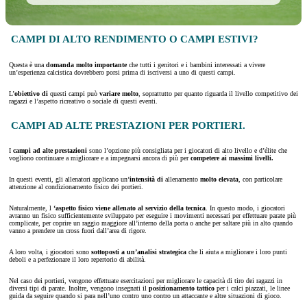
CAMPI DI ALTO RENDIMENTO O CAMPI ESTIVI?
Questa è una
domanda molto importante
che tutti i genitori e i bambini interessati a vivere
un’esperienza calcistica dovrebbero porsi prima di iscriversi a uno di questi campi.
L’
obiettivo di
questi campi può
variare molto
, soprattutto per quanto riguarda il livello competitivo dei
ragazzi e l’aspetto ricreativo o sociale di questi eventi.
CAMPI AD ALTE PRESTAZIONI PER PORTIERI.
I
campi ad alte prestazioni
sono l’opzione più consigliata per i giocatori di alto livello e d’élite che
vogliono continuare a migliorare e a impegnarsi ancora di più per
competere ai massimi livelli.
In questi eventi, gli allenatori applicano un’
intensità di
allenamento
molto elevata
, con particolare
attenzione al condizionamento fisico dei portieri.
Naturalmente, l
‘aspetto fisico viene allenato al servizio della tecnica
. In questo modo, i giocatori
avranno un fisico sufficientemente sviluppato per eseguire i movimenti necessari per effettuare parate più
complicate, per coprire un raggio maggiore all’interno della porta o anche per saltare più in alto quando
vanno a prendere un cross fuori dall’area di rigore.
A loro volta, i giocatori sono
sottoposti a un’analisi strategica
che li aiuta a migliorare i loro punti
deboli e a perfezionare il loro repertorio di abilità.
Nel caso dei portieri, vengono effettuate esercitazioni per migliorare le capacità di tiro dei ragazzi in
diversi tipi di parate. Inoltre, vengono insegnati il
posizionamento tattico
per i calci piazzati, le linee
guida da seguire quando si para nell’uno contro uno contro un attaccante e altre situazioni di gioco.