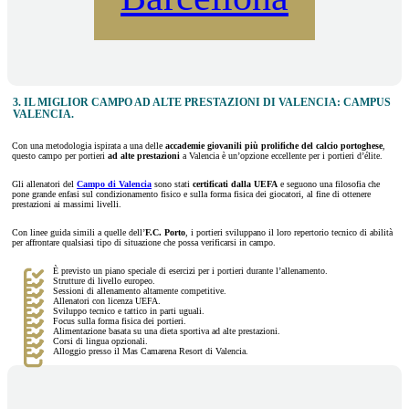
3. IL MIGLIOR CAMPO AD ALTE PRESTAZIONI DI VALENCIA: CAMPUS
VALENCIA.
Con una metodologia ispirata a una delle
accademie giovanili più prolifiche del calcio portoghese
,
questo campo per portieri
ad alte prestazioni
a Valencia è un’opzione eccellente per i portieri d’élite.
Gli allenatori del
Campo di Valencia
sono stati
certificati dalla UEFA
e seguono una filosofia che
pone grande enfasi sul condizionamento fisico e sulla forma fisica dei giocatori, al fine di ottenere
prestazioni ai massimi livelli.
Con linee guida simili a quelle dell’
F.C. Porto
, i portieri sviluppano il loro repertorio tecnico di abilità
per affrontare qualsiasi tipo di situazione che possa verificarsi in campo.
È previsto un piano speciale di esercizi per i portieri durante l’allenamento.
Strutture di livello europeo.
Sessioni di allenamento altamente competitive.
Allenatori con licenza UEFA.
Sviluppo tecnico e tattico in parti uguali.
Focus sulla forma fisica dei portieri.
Alimentazione basata su una dieta sportiva ad alte prestazioni.
Corsi di lingua opzionali.
Alloggio presso il Mas Camarena Resort di Valencia.