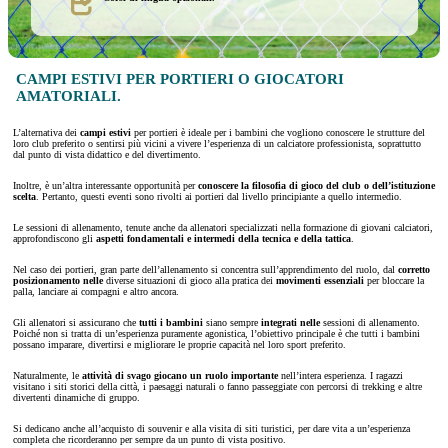
CAMPI ESTIVI PER PORTIERI O GIOCATORI
AMATORIALI.
L’alternativa dei
campi estivi
per portieri è ideale per i bambini che vogliono conoscere le strutture del
loro club preferito o sentirsi più vicini a vivere l’esperienza di un calciatore professionista, soprattutto
dal punto di vista didattico e del divertimento.
Inoltre, è un’altra interessante opportunità per
conoscere la filosofia di gioco del club o dell’istituzione
scelta
. Pertanto, questi eventi sono rivolti ai portieri dal livello principiante a quello intermedio.
Le sessioni di allenamento, tenute anche da allenatori specializzati nella formazione di giovani calciatori,
approfondiscono gli
aspetti fondamentali e intermedi della tecnica e della tattica
.
Nel caso dei portieri, gran parte dell’allenamento si concentra sull’apprendimento del ruolo, dal
corretto
posizionamento nelle
diverse situazioni di gioco alla pratica dei
movimenti essenziali
per bloccare la
palla, lanciare ai compagni e altro ancora.
Gli allenatori si assicurano che
tutti i
bambini
siano sempre
integrati nelle
sessioni di allenamento.
Poiché non si tratta di un’esperienza puramente agonistica, l’obiettivo principale è che tutti i bambini
possano imparare, divertirsi e migliorare le proprie capacità nel loro sport preferito.
Naturalmente, le
attività di svago giocano un ruolo importante
nell’intera esperienza. I ragazzi
visitano i siti storici della città, i paesaggi naturali o fanno passeggiate con percorsi di trekking e altre
divertenti dinamiche di gruppo.
Si dedicano anche all’acquisto di souvenir e alla visita di siti turistici, per dare vita a un’esperienza
completa che ricorderanno per sempre da un punto di vista positivo.