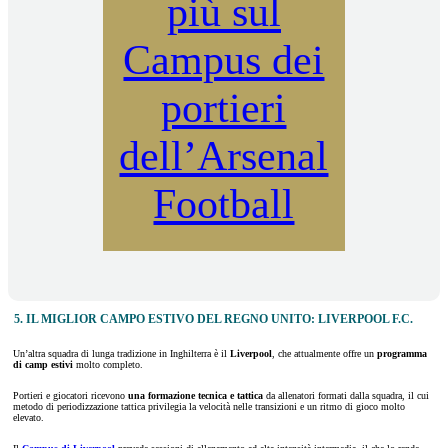
più sul
Campus dei
portieri
dell’Arsenal
Football
5. IL MIGLIOR CAMPO ESTIVO DEL REGNO UNITO: LIVERPOOL F.C.
Un’altra squadra di lunga tradizione in Inghilterra è il
Liverpool
, che attualmente offre un
programma
di camp estivi
molto completo.
Portieri e giocatori ricevono
una formazione tecnica e tattica
da allenatori formati dalla squadra, il cui
metodo di periodizzazione tattica privilegia la velocità nelle transizioni e un ritmo di gioco molto
elevato.