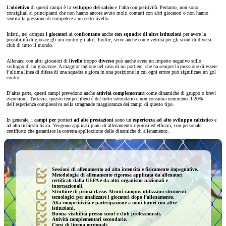
L’
obiettivo
di questi campi è lo
sviluppo del calcio
e l’alta competitività. Pertanto, non sono
consigliati ai principianti che non hanno ancora avuto molti contatti con altri giocatori o non hanno
sentito la pressione di competere a un certo livello.
Infatti, nei campus
i giocatori si confrontano
anche
con squadre di altre istituzioni
per avere la
possibilità di giocare gli uni contro gli altri. Inoltre, serve anche come vetrina per gli scout di diversi
club di tutto il mondo.
Allenarsi con altri giocatori di
livello
troppo
diverso
può anche avere un impatto negativo sullo
sviluppo di un giocatore. A maggior ragione nel caso di un portiere, che ha sempre la pressione di essere
l’ultima linea di difesa di una squadra e gioca in una posizione in cui ogni errore può significare un gol
contro.
D’altra parte, questi campi prevedono anche
attività complementari
come dinamiche di gruppo o brevi
escursioni. Tuttavia, questo tempo libero è del tutto secondario e non consuma nemmeno il 20%
dell’esperienza complessiva nella stragrande maggioranza dei campi di questo tipo.
In generale, i
campi per
portieri
ad alte prestazioni
sono un’
esperienza ad alto sviluppo calcistico
e
ad alta richiesta fisica. Vengono applicati piani di allenamento rigorosi ed efficaci, con personale
certificato che garantisce la corretta applicazione delle dinamiche di allenamento.
Sessioni di allenamento ad alta intensità e fisicamente impegnative.
Metodologia di allenamento rigorosa applicata da allenatori
certificati dalla UEFA e da altri organismi nazionali e
internazionali.
Strutture di prima classe. Alcuni campus utilizzano strumenti
tecnologici per analizzare i giocatori dopo l’allenamento.
Alta competitività e partecipazione a mini-tornei con altre
istituzioni.
Buona visibilità presso scout e club professionisti.
Attività complementari secondarie.
Corsi di lingua opzionali.