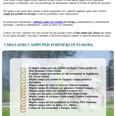
Così come ci sono campi rivolti a portieri di alto livello, ci sono anche campi rivolti a giocatori
principianti o intermedi, tutti con metodologie di allenamento adattate al livello di abilità dei giocatori.
Per questo e per molto altro ancora, è molto importante che i genitori sappiano quali sono i diversi
campi per portieri in Europa
e tutte le possibilità a loro disposizione.
In questo post mostreremo i
migliori campi per portieri
in Europa
, esaminandone le caratteristiche
principali, i metodi di allenamento, i punti di forza e le condizioni.
L’idea è che tutti i genitori che sono arrivati fin qui possano avere un’
idea molto più chiara
del campo
di cui hanno bisogno i loro figli e prendere la decisione migliore quando si tratta di prenotare un posto.
I MIGLIORI CAMPI PER PORTIERI IN EUROPA.
Il miglior campo per soli portieri nel Regno Unito: gestito da
Matt Brennan e Chris Weale.
Il miglior campo per portieri ad alte prestazioni in Inghilterra:
UK Soccer School.
Miglior campo per portieri in Spagna: Campo privato a
Barcellona.
Miglior campo di calcio a Valencia: Valencia Academy.
Miglior campo di sviluppo per giocatori: Arsenal Campus.
Miglior campo estivo per portieri: Liverpool F.C.
Campo per giocatori e portieri del West Ham United.
Miglior campo di sviluppo a tutto tondo: Chelsea Foundation
in Inghilterra.
Miglior campo ad alte prestazioni in Francia: PSG Academy.
Miglior campo estivo in Italia: A.C. Milan.
Campo ad alte prestazioni a Perugia, Italia.