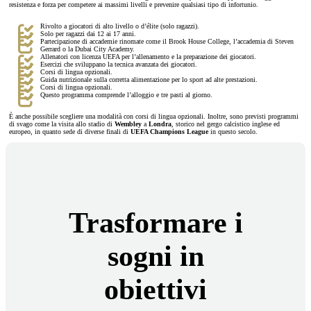
resistenza e forza per competere ai massimi livelli e prevenire qualsiasi tipo di infortunio.
Rivolto a giocatori di alto livello o d’élite (solo ragazzi).
Solo per ragazzi dai 12 ai 17 anni.
Partecipazione di accademie rinomate come il Brook House College, l’accademia di Steven
Gerrard o la Dubai City Academy.
Allenatori con licenza UEFA per l’allenamento e la preparazione dei giocatori.
Esercizi che sviluppano la tecnica avanzata dei giocatori.
Corsi di lingua opzionali.
Guida nutrizionale sulla corretta alimentazione per lo sport ad alte prestazioni.
Corsi di lingua opzionali.
Questo programma comprende l’alloggio e tre pasti al giorno.
È anche possibile scegliere una modalità con corsi di lingua opzionali. Inoltre, sono previsti programmi
di svago come la visita allo stadio di
Wembley
a
Londra
, storico nel gergo calcistico inglese ed
europeo, in quanto sede di diverse finali di
UEFA Champions League
in questo secolo.
Trasformare i
sogni in
obiettivi