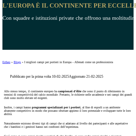
L'EUROPA È IL CONTINENTE PER ECCELL
Con squadre e istituzioni private che offrono una moltitudine
Ertheo
»
Blogs
»
I migliori campi per portieri in Europa – Allenati come un professionista
Pubblicato per la prima volta 10-02-2025
Aggiornato 21-02-2025
Allo stesso tempo, il continente europeo ha
campionati d’élite
che sono il punto di riferimento in
termini di competitività del calcio mondiale. Pertanto, le richieste nelle accademie e nei campi dei grandi
club sono molto elevate ed esigenti.
Inoltre, i campi hanno
programmi specializzati per i portieri
, al fine di esporli a un ambiente
altamente competitivo in modo che possano sfruttare appieno il loro potenziale e sviluppare tutte le loro
abilità.
Naturalmente esistono diversi tipi di campi che si adattano al livello dei partecipanti e alle aspettative
che i bambini e i genitori hanno nei confronti dell’esperienza.