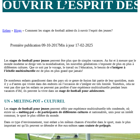
OUVRIR L’ESPRIT DES
Ertheo
»
Blogs
»
Comment les stages de football aident-ils à ouvrir l’esprit des jeunes?
Première publication 09-10-2017
Mis à jour 17-02-2025
Les
stages de football pour jeunes
peuvent être plus que de simples vacances. Au fur et à mesure que le
monde moderne se dirige vers la mondialisation, les nouvelles générations s’exposent de plus en plus à
différentes cultures. Que ce soit par le voyage, le travail ou l’éducation, le besoin de
s’intégrer à
l’échelle multiculturelle
est de plus en plus grand que jamais!
De nombreux enfants grandissent dans des pays où ce genre de fusion fait partie de leur quotidien, mais
il y a d’autres qui vivent dans des endroits où l’occasion de s’intégrer est très limitée. Toutefois, cela ne
veut pas dire que les enfants ne peuvent pas profiter d’une expérience multiculturelle pendant leurs
vacances d’été, ils peuvent la vivre dans un
stage de football pour adolescents
.
UN « MELTING-POT » CULTUREL
Les
stages de football pour jeunes
peuvent offrir une expérience multiculturelle très condensée, où
existe un
« melting-pot » de participants de différentes cultures
et nationalités, unis pour un intérêt
commun; le sport le plus célèbre du monde.
Dans ce type d’environnement, tout enfant a les mêmes chances d’exceller dans le sport, mais le plus
important est qu’ils peuvent se détendre et être eux-mêmes
sans crainte de préjugés
.