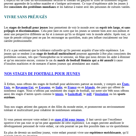
L’objectif est de créer un environnement sécurisé et tolérant où garçons et filles de différentes origines
peuvent apprendre de la même manière et s’intégrer activement. Ce type d’expérience aide les jeunes à
être
conscients des problèmes mondiaux
et les habitue à traiter avec des personnes de cultures variées.
VIVRE SANS PRÉJUGÉS
Les
stages de football pour jeunes
leur permettent de voir le monde avec un
esprit très large, et sans
préjugés et discriminations
. Cela peut faire en sorte que les jeunes se sentent bien avec eux-mêmes et
aient une perspective différente au fur et à mesure qu’ils se dirigent vers le monde adulte. Après tout, ce
type de pensée critique peut ne pas les encourager au quotidien, mais peu influer crucialement sur leur
carrière professionnelle.
Il n’y a pas seulement que la tolérance culturelle qu’ils peuvent acquérir d’une telle expérience. Les
jeunes qui se rendent à un
stage de football multiculturel
pourront apprendre à être plus conscients des
problèmes sociaux, tels que l’homophobie ou le sexisme, un fléau que nous devons les aider à éliminer
et qu’on rencontre encore, comme le cas du
match de football féminin qui a été annulé
à cause
d’insultes machistes et de menaces d’autres joueurs qui attendaient aux stands.
NOS STAGES DE FOOTBALL POUR JEUNES
À Ertheo, nous offrons des stages de football pour adolescents partout au monde, y compris aux
États-
Unis
, au
Royaume-Uni
, en
Espagne
, en
Italie
, en
France
ou en
Irlande
, des pays qui offrent de
nombreux stages. Nous n’offrons pas seulement des stages de football, sur notre site Web nous offrons
aussi des stages d’autres sports comme le
tennis
, le
basketball
, le
golf
, l’
équitation
ou les
sports
extrêmes
.
Tous nos stages attirent des garçons et des filles du monde entier, et promeuvent un environnement
tolérant et multiculturel pour cohabiter de nombreuses semaines.
Si vous pensez envoyer votre enfant à un
stage d’été pour jeunes
, il faut savoir que l’excellence
sportive n’est pas tout ce qu’on peut apprendre de cette expérience. Les stages peuvent améliorer le
développement personnel de votre enfant, car cela pourrait ne pas être possible dans sa vie quotidienne.
En plus de devenir un meilleur joueur, votre enfant pourrait vivre une
expérience enrichissante
, qu’il
n’aurait jamais pu imaginer.