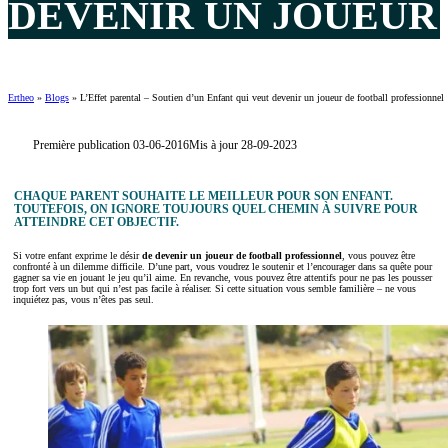
DEVENIR UN JOUEUR
Ertheo
»
Blogs
»
L’Effet parental – Soutien d’un Enfant qui veut devenir un joueur de football professionnel
Première publication 03-06-2016
Mis à jour 28-09-2023
CHAQUE PARENT SOUHAITE LE MEILLEUR POUR SON ENFANT.
TOUTEFOIS, ON IGNORE TOUJOURS QUEL CHEMIN À SUIVRE POUR
ATTEINDRE CET OBJECTIF.
Si votre enfant exprime le désir
de devenir un joueur de football professionnel
, vous pouvez être
confronté à un dilemme difficile. D’une part, vous voudrez le soutenir et l’encourager dans sa quête pour
gagner sa vie en jouant le jeu qu’il aime. En revanche, vous pouvez être attentifs pour ne pas les pousser
trop fort vers un but qui n’est pas facile à réaliser. Si cette situation vous semble familière – ne vous
inquiétez pas, vous n’êtes pas seul.