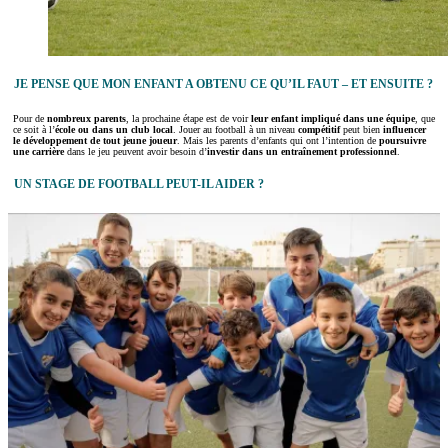
JE PENSE QUE MON ENFANT A OBTENU CE QU’IL FAUT – ET ENSUITE ?
Pour de
nombreux parents
, la prochaine étape est de voir
leur enfant impliqué dans une équipe
, que
ce soit à l’
école ou dans un club local
. Jouer au football à un niveau
compétitif
peut bien
influencer
le développement de tout jeune joueur
. Mais les parents d’enfants qui ont l’intention de
poursuivre
une carrière
dans le jeu peuvent avoir besoin d’
investir dans un entraînement professionnel
.
UN STAGE DE FOOTBALL PEUT-IL AIDER ?