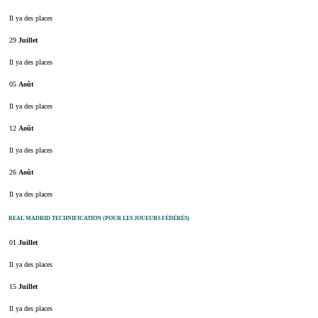
Il ya des places
29
Juillet
Il ya des places
05
Août
Il ya des places
12
Août
Il ya des places
26
Août
Il ya des places
REAL MADRID TECHNIFICATION (POUR LES JOUEURS FÉDÉRÉS)
01
Juillet
Il ya des places
15
Juillet
Il ya des places