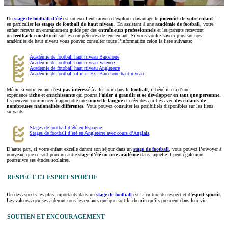
Un
stage de football d’été
est un excellent moyen d’explorer davantage le
potentiel de votre enfant
–
en particulier
les stages de football de haut niveau
. En assistant à une
académie de football
, votre
enfant recevra un entraînement guidé par des
entraîneurs professionnels
et les parents recevront
un
feedback constructif
sur les compétences de leur enfant. Si vous voulez savoir plus sur nos
académies de haut niveau vous pouvez consulter toute l’information celon la liste suivante:
Académie de football haut niveau Barcelone
Académie de football haut niveau Valence
Académie de fotoball haut niveau Angleterre
Académie de football officiel F.C Barcelone haut niveau
Même si votre enfant n’
est pas intéressé
à aller loin dans le
football
, il bénéficiera d’une
expérience
riche et enrichissante
qui pourra l’
aider à grandir et se développer en tant que personne
.
Ils peuvent commencer à apprendre une
nouvelle langue
et créer des amitiés avec
des enfants de
nombreuses nationalités différentes
. Vous pouvez consulter les posibilités disponibles sur les liens
suivants:
Stages de football d’été en Espagne
.
Stages de football d’été en Angleterre avec cours d’Anglais
.
D’autre part, si votre enfant excelle durant son séjour dans un
stage de football
, vous pouvez l’envoyer à
nouveau, que ce soit pour un autre
stage d’été ou une académie
dans laquelle il peut également
poursuivre ses études scolaires.
RESPECT ET ESPRIT SPORTIF
Un des aspects les plus importants dans un
stage de football
est la culture du respect et d’
esprit sportif
.
Les valeurs aqcuises aideront tous les enfants quelque soit le chemin qu’ils prennent dans leur vie.
SOUTIEN ET ENCOURAGEMENT