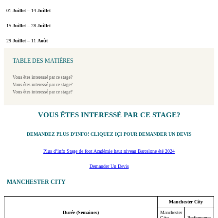
01
Juillet
– 14
Juillet
15
Juillet
– 28
Juillet
29
Juillet
– 11
Août
TABLE DES MATIÈRES
Vous êtes interessé par ce stage?
Vous êtes interessé par ce stage?
Vous êtes interessé par ce stage?
VOUS ÊTES INTERESSÉ PAR CE STAGE?
DEMANDEZ PLUS D’INFO! CLIQUEZ IÇI POUR DEMANDER UN DEVIS
Plus d’info Stage de foot Académie haut niveau Barcelone été 2024
Demander Un Devis
MANCHESTER CITY
Manchester City
Durée (Semaines)
Manchester
City –
Performance