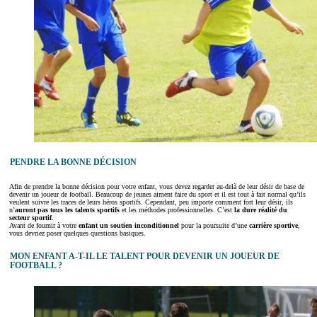
PENDRE LA BONNE DÉCISION
Afin de prendre la bonne décision pour votre enfant, vous devez regarder au-delà de leur désir de base de
devenir un joueur de football. Beaucoup de jeunes aiment faire du sport et il est tout à fait normal qu’ils
veulent suivre les traces de leurs héros sportifs. Cependant, peu importe comment fort leur désir, ils
n’
auront pas tous les talents sportifs
et les méthodes professionnelles. C’est
la dure réalité du
secteur sportif
.
Avant de fournir à votre
enfant un soutien inconditionnel
pour la poursuite d’une
carrière sportive
,
vous devriez poser quelques questions basiques.
MON ENFANT A-T-IL LE TALENT POUR DEVENIR UN JOUEUR DE
FOOTBALL ?