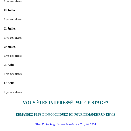
Il ya des places
15
Juillet
Il ya des places
22
Juillet
Il ya des places
29
Juillet
Il ya des places
05
Août
Il ya des places
12
Août
Il ya des places
VOUS ÊTES INTERESSÉ PAR CE STAGE?
DEMANDEZ PLUS D’INFO! CLIQUEZ IÇI POUR DEMANDER UN DEVIS
Plus d’info Stage de foot Manchester City été 2024