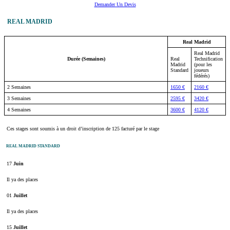
Demander Un Devis
REAL MADRID
Real Madrid
Real Madrid
Durée (Semaines)
Real
Technification
Madrid
(pour les
Standard
joueurs
fédérés)
2 Semaines
1650 €
2160 €
3 Semaines
2595 €
3420 €
4 Semaines
3600 €
4120 €
Ces stages sont soumis à un droit d’inscription de 125 facturé par le stage
REAL MADRID STANDARD
17
Juin
Il ya des places
01
Juillet
Il ya des places
15
Juillet