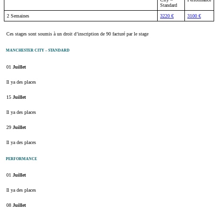
Standard
2 Semaines
3220 €
3100 €
Ces stages sont soumis à un droit d’inscription de 90 facturé par le stage
MANCHESTER CITY – STANDARD
01
Juillet
Il ya des places
15
Juillet
Il ya des places
29
Juillet
Il ya des places
PERFORMANCE
01
Juillet
Il ya des places
08
Juillet