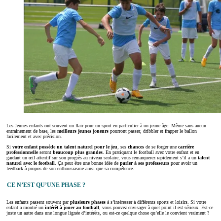
Les Jeunes enfants ont souvent un flair pour un sport en particulier à un jeune âge. Même sans aucun
entrainement de base, les
meilleurs jeunes joueurs
pourront passer, dribbler et frapper le ballon
facilement et avec précision.
Si
votre enfant possède un talent naturel pour le jeu
, ses
chances
de se forger une
carrière
professionnelle
seront
beaucoup plus grandes
. En pratiquant le football avec votre enfant et en
gardant un œil attentif sur son progrès au niveau scolaire, vous remarquerez rapidement s’il a un
talent
naturel avec le football
. Ça peut être une bonne idée de
parler à ses professeurs
pour avoir un
feedback à propos de son enthousiasme ainsi que sa compétence.
CE N’EST QU’UNE PHASE ?
Les enfants passent souvent par
plusieurs phases
à s’intéresser à différents sports et loisirs. Si votre
enfant a montré un
intérêt à jouer au football
, vous pouvez envisager à quel point il est sérieux. Est-ce
juste un autre dans une longue lignée d’intérêts, ou est-ce quelque chose qu’elle le convient vraiment ?