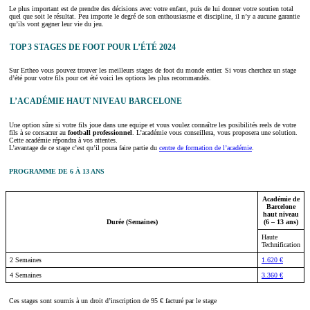
Le plus important est de prendre des décisions avec votre enfant, puis de lui donner votre soutien total
quel que soit le résultat. Peu importe le degré de son enthousiasme et discipline, il n’y a aucune garantie
qu’ils vont gagner leur vie du jeu.
TOP 3 STAGES DE FOOT POUR L’ÉTÉ 2024
Sur Ertheo vous pouvez trouver les meilleurs stages de foot du monde entier. Si vous cherchez un stage
d’été pour votre fils pour cet été voici les options les plus recommandés.
L’ACADÉMIE HAUT NIVEAU BARCELONE
Une option sûre si votre fils joue dans une equipe et vous voulez connaître les posibilités reels de votre
fils à se consacrer au
football professionnel
. L’académie vous conseillera, vous proposera une solution.
Cette académie répondra à vos attentes.
L’avantage de ce stage c’est qu’il poura faire partie du
centre de formation de l’académie
.
PROGRAMME DE 6 À 13 ANS
Académie de
Barcelone
haut niveau
Durée (Semaines)
(6 – 13 ans)
Haute
Technification
2 Semaines
1.620 €
4 Semaines
3.360 €
Ces stages sont soumis à un droit d’inscription de 95 € facturé par le stage