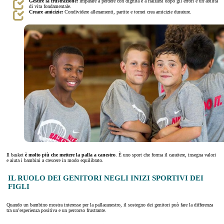
Gestire la frustrazione:
imparare a perdere con dignità e a rialzarsi dopo gli errori è un’abilità
di vita fondamentale.
Creare amicizie:
Condividere allenamenti, partite e tornei crea amicizie durature.
Il basket
è molto più che mettere la palla a canestro
. È uno sport che forma il carattere, insegna valori
e aiuta i bambini a crescere in modo equilibrato.
IL RUOLO DEI GENITORI NEGLI INIZI SPORTIVI DEI
FIGLI
Quando un bambino mostra interesse per la pallacanestro, il sostegno dei genitori può fare la differenza
tra un’esperienza positiva e un percorso frustrante.