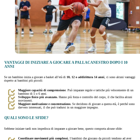
VANTAGGI DI INIZIARE A GIOCARE A PALLACANESTRO DOPO I 10
ANNI
Se un bambino inizia a giocare a basket all’età di
10, 12 o addirittura 14 anni
, ci sono alcuni vantaggi
rispetto ai bambini più piccoli:
Maggiore capacità di comprensione
. Può imparare regole e tattiche più velocemente di un
bambino di 5 o 6 anni.
Sviluppo fisico più avanzato.
Hanno più forza e controllo del corpo, il che facilita alcuni
movimenti.
Maggiore motivazione e concentrazione.
Se decidono di giocare a questa età, è perché sono
davvero interessati, il che può tradursi in un maggiore impegno.
QUALI SONO LE SFIDE?
Sebbene iniziare tardi non impedisca di imparare a giocare bene, questo comporta alcune sfide:
Coordinare movimenti più complessi.
I bambini che giocano da piccoli tendono ad aver