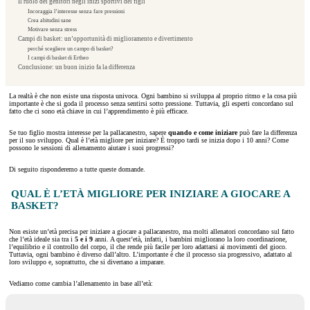
Il ruolo dei genitori negli inizi sportivi dei figli
Incoraggia l’interesse senza fare pressioni
Crea abitudini sane
Motivare senza stress
Campi di basket: un’opportunità di miglioramento e divertimento
perché scegliere un campo di basket?
I campi di basket di Ertheo
Conclusione: un buon inizio fa la differenza
La realtà è che non esiste una risposta univoca. Ogni bambino si sviluppa al proprio ritmo e la cosa più
importante è che si goda il processo senza sentirsi sotto pressione. Tuttavia, gli esperti concordano sul
fatto che ci sono età chiave in cui l’apprendimento è più efficace.
Se tuo figlio mostra interesse per la pallacanestro, sapere
quando e come iniziare
può fare la differenza
per il suo sviluppo. Qual è l’età migliore per iniziare? È troppo tardi se inizia dopo i 10 anni? Come
possono le sessioni di allenamento aiutare i suoi progressi?
Di seguito risponderemo a tutte queste domande.
QUAL È L’ETÀ MIGLIORE PER INIZIARE A GIOCARE A
BASKET?
Non esiste un’età precisa per iniziare a giocare a pallacanestro, ma molti allenatori concordano sul fatto
che l’età ideale sia tra i
5 e i 9
anni. A quest’età, infatti, i bambini migliorano la loro coordinazione,
l’equilibrio e il controllo del corpo, il che rende più facile per loro adattarsi ai movimenti del gioco.
Tuttavia, ogni bambino è diverso dall’altro. L’importante è che il processo sia progressivo, adattato al
loro sviluppo e, soprattutto, che si divertano a imparare.
Vediamo come cambia l’allenamento in base all’età: