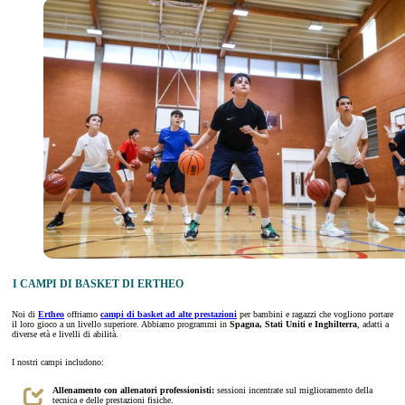
I CAMPI DI BASKET DI ERTHEO
Noi di
Ertheo
offriamo
campi di basket ad alte prestazioni
per bambini e ragazzi che vogliono portare
il loro gioco a un livello superiore. Abbiamo programmi in
Spagna, Stati Uniti e Inghilterra
, adatti a
diverse età e livelli di abilità.
I nostri campi includono:
Allenamento con allenatori professionisti:
sessioni incentrate sul miglioramento della
tecnica e delle prestazioni fisiche.