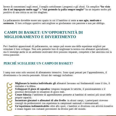
Invece di concentrarsi sugli errori, è meglio sottolineare i progressi e gli sforzi. Un semplice
“ho visto
che ti sei impegnato molto oggi”
o
“stai gestendo la palla sempre meglio”
ha un impatto molto più
positivo di una critica su un tiro sbagliato.
La pallacanestro dovrebbe essere uno spazio in cui il bambino si sente
a suo agio, motivato e
sostenuto
. Il loro sviluppo sportivo sarà migliore se giocheranno con passione e non per obbligo.
CAMPI DI BASKET: UN’OPPORTUNITÀ DI
MIGLIORAMENTO E DIVERTIMENTO
Per i bambini appassionati di pallacanestro, un campo può essere una delle esperienze migliori per
stimolare il loro sviluppo. Non solo permette loro di migliorare la tecnica con allenatori specializzati,
ma li immerge anche in un ambiente motivante dove possono imparare, competere e fare amicizia con la
stessa passione.
PERCHÉ SCEGLIERE UN CAMPO DI BASKET?
I camp non sono solo sessioni di allenamento intensivo. Sono spazi pensati per l’apprendimento, il
divertimento e la crescita personale. Alcuni dei vantaggi includono:
Migliorare la tecnica individuale: gli
allenatori lavorano sui fondamentali come il tiro, il
rimbalzo e la difesa.
Sviluppare il gioco di squadra:
vengono insegnate le tattiche, il posizionamento e il
processo decisionale in situazioni di gioco reali.
Creare fiducia:
l’ambiente di apprendimento permette ai bambini di sentirsi più sicuri delle
proprie capacità.
Incontrare giocatori e allenatori di alto livello
: in alcuni campi, i partecipanti ricevono
consigli da professionisti con esperienza in campionati nazionali e internazionali.
Un’esperienza indimenticabile:
oltre allo sport, i bambini si divertono con attività ricreative
e creano legami con coetanei provenienti da diverse parti del mondo.