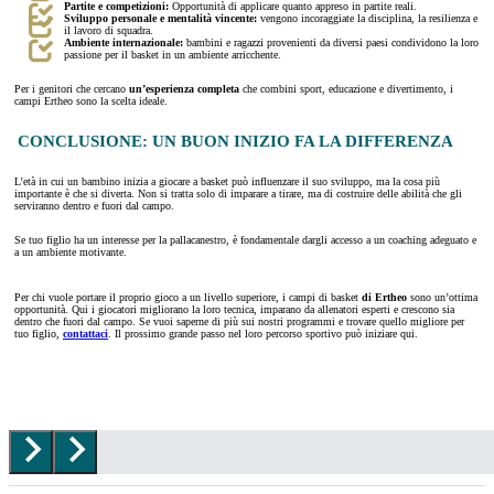
Partite e competizioni:
Opportunità di applicare quanto appreso in partite reali.
Sviluppo personale e mentalità vincente:
vengono incoraggiate la disciplina, la resilienza e
il lavoro di squadra.
Ambiente internazionale:
bambini e ragazzi provenienti da diversi paesi condividono la loro
passione per il basket in un ambiente arricchente.
Per i genitori che cercano
un’esperienza completa
che combini sport, educazione e divertimento, i
campi Ertheo sono la scelta ideale.
CONCLUSIONE: UN BUON INIZIO FA LA DIFFERENZA
L’età in cui un bambino inizia a giocare a basket può influenzare il suo sviluppo, ma la cosa più
importante è che si diverta. Non si tratta solo di imparare a tirare, ma di costruire delle abilità che gli
serviranno dentro e fuori dal campo.
Se tuo figlio ha un interesse per la pallacanestro, è fondamentale dargli accesso a un coaching adeguato e
a un ambiente motivante.
Per chi vuole portare il proprio gioco a un livello superiore, i campi di basket
di Ertheo
sono un’ottima
opportunità. Qui i giocatori migliorano la loro tecnica, imparano da allenatori esperti e crescono sia
dentro che fuori dal campo. Se vuoi saperne di più sui nostri programmi e trovare quello migliore per
tuo figlio,
contattaci
. Il prossimo grande passo nel loro percorso sportivo può iniziare qui.