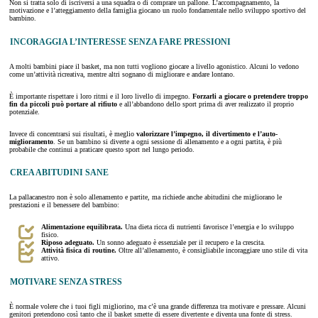
Non si tratta solo di iscriversi a una squadra o di comprare un pallone. L’accompagnamento, la
motivazione e l’atteggiamento della famiglia giocano un ruolo fondamentale nello sviluppo sportivo del
bambino.
INCORAGGIA L’INTERESSE SENZA FARE PRESSIONI
A molti bambini piace il basket, ma non tutti vogliono giocare a livello agonistico. Alcuni lo vedono
come un’attività ricreativa, mentre altri sognano di migliorare e andare lontano.
È importante rispettare i loro ritmi e il loro livello di impegno.
Forzarli a giocare o pretendere troppo
fin da piccoli può portare al rifiuto
e all’abbandono dello sport prima di aver realizzato il proprio
potenziale.
Invece di concentrarsi sui risultati, è meglio
valorizzare l’impegno, il divertimento e l’auto-
miglioramento
. Se un bambino si diverte a ogni sessione di allenamento e a ogni partita, è più
probabile che continui a praticare questo sport nel lungo periodo.
CREA ABITUDINI SANE
La pallacanestro non è solo allenamento e partite, ma richiede anche abitudini che migliorano le
prestazioni e il benessere del bambino:
Alimentazione equilibrata.
Una dieta ricca di nutrienti favorisce l’energia e lo sviluppo
fisico.
Riposo adeguato.
Un sonno adeguato è essenziale per il recupero e la crescita.
Attività fisica di routine.
Oltre all’allenamento, è consigliabile incoraggiare uno stile di vita
attivo.
MOTIVARE SENZA STRESS
È normale volere che i tuoi figli migliorino, ma c’è una grande differenza tra motivare e pressare. Alcuni
genitori pretendono così tanto che il basket smette di essere divertente e diventa una fonte di stress.