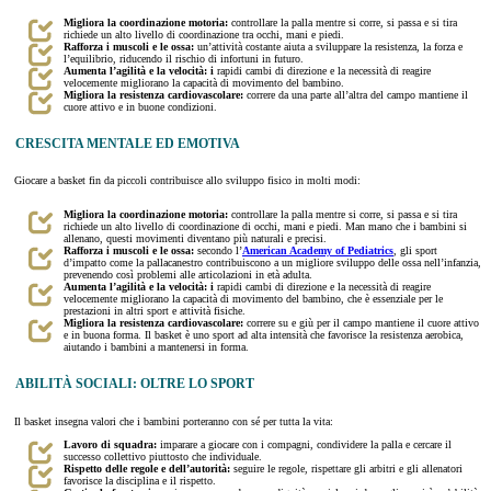
Migliora la coordinazione motoria:
controllare la palla mentre si corre, si passa e si tira
richiede un alto livello di coordinazione tra occhi, mani e piedi.
Rafforza i muscoli e le ossa:
un’attività costante aiuta a sviluppare la resistenza, la forza e
l’equilibrio, riducendo il rischio di infortuni in futuro.
Aumenta l’agilità e la velocità: i
rapidi cambi di direzione e la necessità di reagire
velocemente migliorano la capacità di movimento del bambino.
Migliora la resistenza cardiovascolare:
correre da una parte all’altra del campo mantiene il
cuore attivo e in buone condizioni.
CRESCITA MENTALE ED EMOTIVA
Giocare a basket fin da piccoli contribuisce allo sviluppo fisico in molti modi:
Migliora la coordinazione motoria:
controllare la palla mentre si corre, si passa e si tira
richiede un alto livello di coordinazione di occhi, mani e piedi. Man mano che i bambini si
allenano, questi movimenti diventano più naturali e precisi.
Rafforza i muscoli e le ossa:
secondo l’
American Academy of Pediatrics
, gli sport
d’impatto come la pallacanestro contribuiscono a un migliore sviluppo delle ossa nell’infanzia,
prevenendo così problemi alle articolazioni in età adulta.
Aumenta l’agilità e la velocità: i
rapidi cambi di direzione e la necessità di reagire
velocemente migliorano la capacità di movimento del bambino, che è essenziale per le
prestazioni in altri sport e attività fisiche.
Migliora la resistenza cardiovascolare:
correre su e giù per il campo mantiene il cuore attivo
e in buona forma. Il basket è uno sport ad alta intensità che favorisce la resistenza aerobica,
aiutando i bambini a mantenersi in forma.
ABILITÀ SOCIALI: OLTRE LO SPORT
Il basket insegna valori che i bambini porteranno con sé per tutta la vita:
Lavoro di squadra:
imparare a giocare con i compagni, condividere la palla e cercare il
successo collettivo piuttosto che individuale.
Rispetto delle regole e dell’autorità:
seguire le regole, rispettare gli arbitri e gli allenatori
favorisce la disciplina e il rispetto.