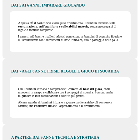
DAI 5 AI 6 ANNI: IMPARARE GIOCANDO
A questa età il basket deve essere puro divertimento. I bambini lavorano sulla
coordinazione, sull’equilibrio e sulle abilità motorie
, senza preoccuparsi di
regole o tecniche complesse.
I canestri più bassi e i palloni adattati permettono ai bambini di acquisire fiducia e
di familiarizzare con i movimenti di base: rimbalzo, tiro e passaggio della palla.
DAI 7 AGLI 8 ANNI: PRIME REGOLE E GIOCO DI SQUADRA
Qui i bambini iniziano a comprendere i
concetti di base del gioco
, come
muoversi in campo e collaborare con i compagni di squadra. Possono anche
migliorare la loro coordinazione e fare tiri più precisi.
Alcune squadre di bambini iniziano a giocare partite amichevoli con regole
adattate, ma l’obiettivo rimane l’apprendimento e il divertimento.
A PARTIRE DAI 9 ANNI: TECNICA E STRATEGIA