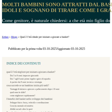
MOLTI BAMBINI SONO ATTRATTI DAL BASK
IDOLI E SOGNANO DI TIRARE COME I GRA
Come genitore, è naturale chiedersi: a che età mio figlio dov
Ertheo
»
Blogs
»
Qual è l’età ideale per iniziare a giocare a basket?
Pubblicato per la prima volta 03-10-2025
Aggiornato 03-10-2025
INDICE DEI CONTENUTI
qual è l’età migliore per iniziare a giocare a basket?
Dai 5 ai 6 anni: imparare giocando
Dai 7 agli 8 anni: prime regole e gioco di squadra
A partire dai 9 anni: tecnica e strategia
cosa succede se un bambino inizia più tardi?
Vantaggi di iniziare a giocare a pallacanestro dopo i 10 anni
quali sono le sfide?
come migliorare rapidamente?
I benefici del basket nello sviluppo dei bambini
Sviluppo fisico: forza, velocità e coordinazione
Crescita mentale ed emotiva
Abilità sociali: oltre lo sport