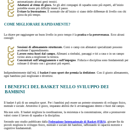
automatizzato alcuni gesti tecnici.
Adattarsi al ritmo di gioco.
Se gli altri compagni di squadra sono più esperti, all’inizio
potrebbe essere più difficile tenere il passo.
Evitare la frustrazione.
È normale che all’inizio ci siano delle differenze di livello con chi
gioca da più tempo.
COME MIGLIORARE RAPIDAMENTE?
La chiave per raggiungere un buon livello in poco tempo è la
pratica e la perseveranza
. Ecco alcuni
consigli:
Sessioni di allenamento strutturate.
Corsi o camp con allenatori specializzati possono
accelerare l’apprendimento.
Lavoro extra fuori dal campo.
Allenarsi a rimbalzi, passaggi e tiri a casa o in un campo
vicino aiuta a migliorare la tecnica.
Concentrati sull’atteggiamento e sull’impegno
. Fiducia e disciplina sono fondamentali per
colmare il divario con i giocatori più esperti.
Indipendentemente dall’età, il
basket è uno sport che premia la dedizione
. Con il giusto allenamento,
ogni bambino può migliorare e divertirsi.
I BENEFICI DEL BASKET NELLO SVILUPPO DEI
BAMBINI
Il basket è più di un semplice sport. Per i bambini può essere un potente strumento di sviluppo fisico,
mentale e sociale. Attraverso il gioco, imparano abilità che li avvantaggiano dentro e fuori dal campo.
Ma non solo. Il basket migliora la coordinazione, la resistenza e la concentrazione, oltre a promuovere
valori come il lavoro di squadra e la disciplina.
Secondo uno studio pubblicato dalla
Federazione Internazionale di Basket (FIBA)
, giocare fin da
piccoli migliora lo sviluppo fisico, mentale e sociale dei bambini, rafforzando le capacità motorie e
cognitive fondamentali.