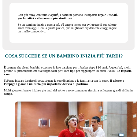
Con più forza, controllo e agilità, i bambini possono incorporare
regole ufficiali,
giochi tattici e allenamenti più strutturati
.
Se un bambino inizia a questa età, c’è ancora tempo per sviluppare il suo talento
senza svantaggi. Con la giusta pratica, può migliorare rapidamente e raggiungere
un livello competitivo.
COSA SUCCEDE SE UN BAMBINO INIZIA PIÙ TARDI?
È comune che alcuni bambini scoprano la loro passione per il basket dopo i 10 anni. A quest’età, molti
genitori si preoccupano che sia troppo tardi per i loro figli per raggiungere un buon livello.
La risposta
è no.
Sebbene iniziare da piccoli possa aiutare la coordinazione e la familiarità con lo sport, il
talento e
l’impegno giocano un ruolo più importante dell’età di partenza
.
Molti giocatori hanno iniziato più tardi del solito e sono comunque riusciti a sviluppare grandi abilità in
campo.