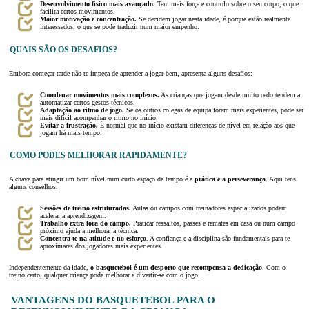
Desenvolvimento físico mais avançado.
Tem mais força e controlo sobre o seu corpo, o que
facilita certos movimentos.
Maior motivação e concentração.
Se decidem jogar nesta idade, é porque estão realmente
interessados, o que se pode traduzir num maior empenho.
QUAIS SÃO OS DESAFIOS?
Embora começar tarde não te impeça de aprender a jogar bem, apresenta alguns desafios:
Coordenar movimentos mais complexos.
As crianças que jogam desde muito cedo tendem a
automatizar certos gestos técnicos.
Adaptação ao ritmo de jogo.
Se os outros colegas de equipa forem mais experientes, pode ser
mais difícil acompanhar o ritmo no início.
Evitar a frustração.
É normal que no início existam diferenças de nível em relação aos que
jogam há mais tempo.
COMO PODES MELHORAR RAPIDAMENTE?
A chave para atingir um bom nível num curto espaço de tempo é a
prática e a perseverança
. Aqui tens
alguns conselhos:
Sessões de treino estruturadas.
Aulas ou campos com treinadores especializados podem
acelerar a aprendizagem.
Trabalho extra fora do campo.
Praticar ressaltos, passes e remates em casa ou num campo
próximo ajuda a melhorar a técnica.
Concentra-te na atitude e no esforço
. A confiança e a disciplina são fundamentais para te
aproximares dos jogadores mais experientes.
Independentemente da idade,
o basquetebol é um desporto que recompensa a dedicação
. Com o
treino certo, qualquer criança pode melhorar e divertir-se com o jogo.
VANTAGENS DO BASQUETEBOL PARA O