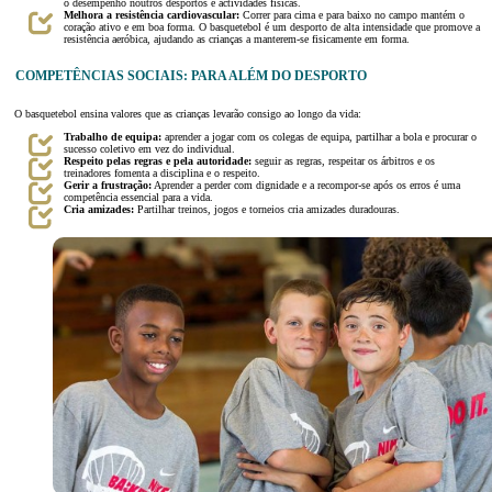
o desempenho noutros desportos e actividades físicas.
Melhora a resistência cardiovascular:
Correr para cima e para baixo no campo mantém o
coração ativo e em boa forma. O basquetebol é um desporto de alta intensidade que promove a
resistência aeróbica, ajudando as crianças a manterem-se fisicamente em forma.
COMPETÊNCIAS SOCIAIS: PARA ALÉM DO DESPORTO
O basquetebol ensina valores que as crianças levarão consigo ao longo da vida:
Trabalho de equipa:
aprender a jogar com os colegas de equipa, partilhar a bola e procurar o
sucesso coletivo em vez do individual.
Respeito pelas regras e pela autoridade:
seguir as regras, respeitar os árbitros e os
treinadores fomenta a disciplina e o respeito.
Gerir a frustração:
Aprender a perder com dignidade e a recompor-se após os erros é uma
competência essencial para a vida.
Cria amizades:
Partilhar treinos, jogos e torneios cria amizades duradouras.