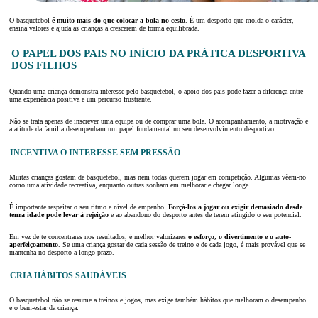
O basquetebol
é muito mais do que colocar a bola no cesto
. É um desporto que molda o carácter,
ensina valores e ajuda as crianças a crescerem de forma equilibrada.
O PAPEL DOS PAIS NO INÍCIO DA PRÁTICA DESPORTIVA
DOS FILHOS
Quando uma criança demonstra interesse pelo basquetebol, o apoio dos pais pode fazer a diferença entre
uma experiência positiva e um percurso frustrante.
Não se trata apenas de inscrever uma equipa ou de comprar uma bola. O acompanhamento, a motivação e
a atitude da família desempenham um papel fundamental no seu desenvolvimento desportivo.
INCENTIVA O INTERESSE SEM PRESSÃO
Muitas crianças gostam de basquetebol, mas nem todas querem jogar em competição. Algumas vêem-no
como uma atividade recreativa, enquanto outras sonham em melhorar e chegar longe.
É importante respeitar o seu ritmo e nível de empenho.
Forçá-los a jogar ou exigir demasiado desde
tenra idade pode levar à rejeição
e ao abandono do desporto antes de terem atingido o seu potencial.
Em vez de te concentrares nos resultados, é melhor valorizares
o esforço, o divertimento e o auto-
aperfeiçoamento
. Se uma criança gostar de cada sessão de treino e de cada jogo, é mais provável que se
mantenha no desporto a longo prazo.
CRIA HÁBITOS SAUDÁVEIS
O basquetebol não se resume a treinos e jogos, mas exige também hábitos que melhoram o desempenho
e o bem-estar da criança: