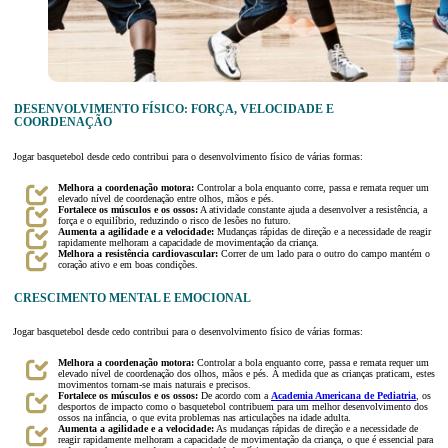
DESENVOLVIMENTO FÍSICO: FORÇA, VELOCIDADE E
COORDENAÇÃO
Jogar basquetebol desde cedo contribui para o desenvolvimento físico de várias formas:
Melhora a coordenação motora:
Controlar a bola enquanto corre, passa e remata requer um
elevado nível de coordenação entre olhos, mãos e pés.
Fortalece os músculos e os ossos:
A atividade constante ajuda a desenvolver a resistência, a
força e o equilíbrio, reduzindo o risco de lesões no futuro.
Aumenta a agilidade e a velocidade:
Mudanças rápidas de direção e a necessidade de reagir
rapidamente melhoram a capacidade de movimentação da criança.
Melhora a resistência cardiovascular:
Correr de um lado para o outro do campo mantém o
coração ativo e em boas condições.
CRESCIMENTO MENTAL E EMOCIONAL
Jogar basquetebol desde cedo contribui para o desenvolvimento físico de várias formas:
Melhora a coordenação motora:
Controlar a bola enquanto corre, passa e remata requer um
elevado nível de coordenação dos olhos, mãos e pés. À medida que as crianças praticam, estes
movimentos tornam-se mais naturais e precisos.
Fortalece os músculos e os ossos:
De acordo com a
Academia Americana de Pediatria
, os
desportos de impacto como o basquetebol contribuem para um melhor desenvolvimento dos
ossos na infância, o que evita problemas nas articulações na idade adulta.
Aumenta a agilidade e a velocidade:
As mudanças rápidas de direção e a necessidade de
reagir rapidamente melhoram a capacidade de movimentação da criança, o que é essencial para