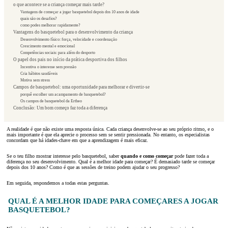
o que acontece se a criança começar mais tarde?
Vantagens de começar a jogar basquetebol depois dos 10 anos de idade
quais são os desafios?
como podes melhorar rapidamente?
Vantagens do basquetebol para o desenvolvimento da criança
Desenvolvimento físico: força, velocidade e coordenação
Crescimento mental e emocional
Competências sociais: para além do desporto
O papel dos pais no início da prática desportiva dos filhos
Incentiva o interesse sem pressão
Cria hábitos saudáveis
Motiva sem stress
Campos de basquetebol: uma oportunidade para melhorar e divertir-se
porquê escolher um acampamento de basquetebol?
Os campos de basquetebol da Ertheo
Conclusão: Um bom começo faz toda a diferença
A realidade é que não existe uma resposta única. Cada criança desenvolve-se ao seu próprio ritmo, e o
mais importante é que ela aprecie o processo sem se sentir pressionada. No entanto, os especialistas
concordam que há idades-chave em que a aprendizagem é mais eficaz.
Se o teu filho mostrar interesse pelo basquetebol, saber
quando e como começar
pode fazer toda a
diferença no seu desenvolvimento. Qual é a melhor idade para começar? É demasiado tarde se começar
depois dos 10 anos? Como é que as sessões de treino podem ajudar o seu progresso?
Em seguida, respondemos a todas estas perguntas.
QUAL É A MELHOR IDADE PARA COMEÇARES A JOGAR
BASQUETEBOL?