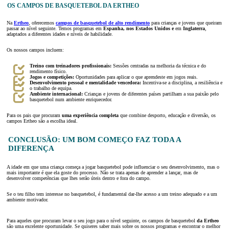
OS CAMPOS DE BASQUETEBOL DA ERTHEO
Na
Ertheo
, oferecemos
campos de basquetebol de alto rendimento
para crianças e jovens que queiram
passar ao nível seguinte. Temos programas em
Espanha, nos Estados Unidos e
em
Inglaterra
,
adaptados a diferentes idades e níveis de habilidade.
Os nossos campos incluem:
Treino com treinadores profissionais:
Sessões centradas na melhoria da técnica e do
rendimento físico.
Jogos e competições:
Oportunidades para aplicar o que aprendeste em jogos reais.
Desenvolvimento pessoal e mentalidade vencedora:
Incentiva-se a disciplina, a resiliência e
o trabalho de equipa.
Ambiente internacional:
Crianças e jovens de diferentes países partilham a sua paixão pelo
basquetebol num ambiente enriquecedor.
Para os pais que procuram
uma experiência completa
que combine desporto, educação e diversão, os
campos Ertheo são a escolha ideal.
CONCLUSÃO: UM BOM COMEÇO FAZ TODA A
DIFERENÇA
A idade em que uma criança começa a jogar basquetebol pode influenciar o seu desenvolvimento, mas o
mais importante é que ela goste do processo. Não se trata apenas de aprender a lançar, mas de
desenvolver competências que lhes serão úteis dentro e fora do campo.
Se o teu filho tem interesse no basquetebol, é fundamental dar-lhe acesso a um treino adequado e a um
ambiente motivador.
Para aqueles que procuram levar o seu jogo para o nível seguinte, os campos de basquetebol
da Ertheo
são uma excelente oportunidade. Se quiseres saber mais sobre os nossos programas e encontrar o melhor