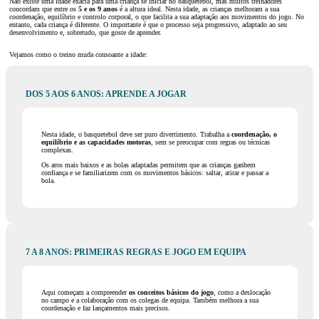
Não existe uma idade exacta para uma criança se iniciar no basquetebol, mas muitos treinadores
concordam que entre os
5 e os 9 anos
é a altura ideal. Nesta idade, as crianças melhoram a sua
coordenação, equilíbrio e controlo corporal, o que facilita a sua adaptação aos movimentos do jogo. No
entanto, cada criança é diferente. O importante é que o processo seja progressivo, adaptado ao seu
desenvolvimento e, sobretudo, que goste de aprender.
Vejamos como o treino muda consoante a idade:
DOS 5 AOS 6 ANOS: APRENDE A JOGAR
Nesta idade, o basquetebol deve ser puro divertimento. Trabalha a
coordenação, o
equilíbrio e as capacidades motoras
, sem se preocupar com regras ou técnicas
complexas.
Os aros mais baixos e as bolas adaptadas permitem que as crianças ganhem
confiança e se familiarizem com os movimentos básicos: saltar, atirar e passar a
bola.
7 A 8 ANOS: PRIMEIRAS REGRAS E JOGO EM EQUIPA
Aqui começam a compreender
os conceitos básicos do jogo
, como a deslocação
no campo e a colaboração com os colegas de equipa. Também melhora a sua
coordenação e faz lançamentos mais precisos.