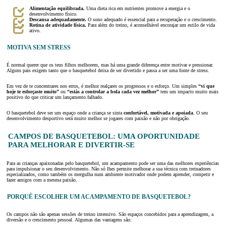
Alimentação equilibrada.
Uma dieta rica em nutrientes promove a energia e o
desenvolvimento físico.
Descansa adequadamente.
O sono adequado é essencial para a recuperação e o crescimento.
Rotina de atividade física.
Para além do treino, é aconselhável encorajar um estilo de vida
ativo.
MOTIVA SEM STRESS
É normal querer que os teus filhos melhorem, mas há uma grande diferença entre motivar e pressionar.
Alguns pais exigem tanto que o basquetebol deixa de ser divertido e passa a ser uma fonte de stress.
Em vez de te concentrares nos erros, é melhor realçares os progressos e o esforço. Um simples
“vi que
hoje te esforçaste muito”
ou
“estás a controlar a bola cada vez melhor”
tem um impacto muito mais
positivo do que criticar um lançamento falhado.
O basquetebol deve ser um espaço onde a criança se sinta
confortável, motivada e apoiada
. O seu
desenvolvimento desportivo será muito melhor se jogares com paixão e não por obrigação.
CAMPOS DE BASQUETEBOL: UMA OPORTUNIDADE
PARA MELHORAR E DIVERTIR-SE
Para as crianças apaixonadas pelo basquetebol, um acampamento pode ser uma das melhores experiências
para impulsionar o seu desenvolvimento. Não só lhes permite melhorar a sua técnica com treinadores
especializados, como também os mergulha num ambiente motivador onde podem aprender, competir e
fazer amigos com a mesma paixão.
PORQUÊ ESCOLHER UM ACAMPAMENTO DE BASQUETEBOL?
Os campos não são apenas sessões de treino intensivo. São espaços concebidos para a aprendizagem, a
diversão e o crescimento pessoal. Algumas das vantagens são: