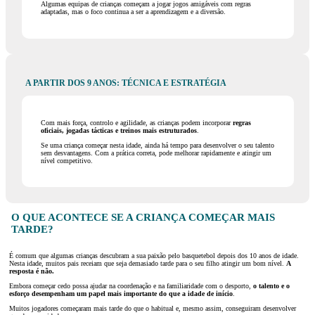
Algumas equipas de crianças começam a jogar jogos amigáveis com regras
adaptadas, mas o foco continua a ser a aprendizagem e a diversão.
A PARTIR DOS 9 ANOS: TÉCNICA E ESTRATÉGIA
Com mais força, controlo e agilidade, as crianças podem incorporar
regras
oficiais, jogadas tácticas e treinos mais estruturados
.
Se uma criança começar nesta idade, ainda há tempo para desenvolver o seu talento
sem desvantagens. Com a prática correta, pode melhorar rapidamente e atingir um
nível competitivo.
O QUE ACONTECE SE A CRIANÇA COMEÇAR MAIS
TARDE?
É comum que algumas crianças descubram a sua paixão pelo basquetebol depois dos 10 anos de idade.
Nesta idade, muitos pais receiam que seja demasiado tarde para o seu filho atingir um bom nível.
A
resposta é não.
Embora começar cedo possa ajudar na coordenação e na familiaridade com o desporto,
o talento e o
esforço desempenham um papel mais importante do que a idade de início
.
Muitos jogadores começaram mais tarde do que o habitual e, mesmo assim, conseguiram desenvolver