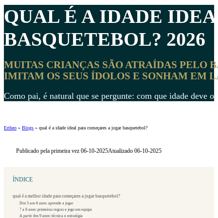
QUAL É A
IDADE IDEA
BASQUETEBOL? 2026
MUITAS CRIANÇAS SÃO ATRAÍDAS PELO B
IMITAM OS SEUS ÍDOLOS E SONHAM EM 
Como pai, é natural que se pergunte: com que idade deve o m
Ertheo
»
Blogs
»
qual é a idade ideal para começares a jogar basquetebol?
Publicado pela primeira vez 06-10-2025
Atualizado 06-10-2025
ÍNDICE
qual é a melhor idade para começares a jogar basquetebol?
Dos 5 aos 6 anos: aprende a jogar
7 a 8 anos: primeiras regras e jogo em equipa
A partir dos 9 anos: técnica e estratégia