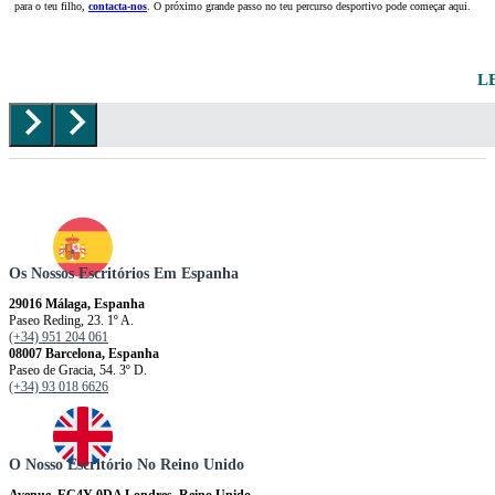
para o teu filho,
contacta-nos
. O próximo grande passo no teu percurso desportivo pode começar aqui.
L
Os Nossos Escritórios Em Espanha
29016 Málaga, Espanha
Paseo Reding, 23. 1º A.
(+34) 951 204 061
08007 Barcelona, ​​​​​Espanha
Paseo de Gracia, 54. 3º D.
(+34) 93 018 6626
O Nosso Escritório No Reino Unido
Avenue, EC4Y 0DA Londres, Reino Unido