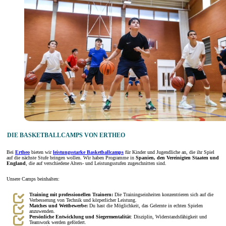
DIE BASKETBALLCAMPS VON ERTHEO
Bei
Ertheo
bieten wir
leistungsstarke Basketballcamps
für Kinder und Jugendliche an, die ihr Spiel
auf die nächste Stufe bringen wollen. Wir haben Programme in
Spanien, den Vereinigten Staaten und
England
, die auf verschiedene Alters- und Leistungsstufen zugeschnitten sind.
Unsere Camps beinhalten:
Training mit professionellen Trainern:
Die Trainingseinheiten konzentrieren sich auf die
Verbesserung von Technik und körperlicher Leistung.
Matches und Wettbewerbe:
Du hast die Möglichkeit, das Gelernte in echten Spielen
anzuwenden.
Persönliche Entwicklung und Siegermentalität
: Disziplin, Widerstandsfähigkeit und
Teamwork werden gefördert.