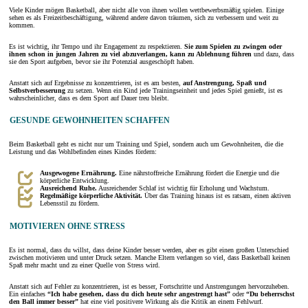
Viele Kinder mögen Basketball, aber nicht alle von ihnen wollen wettbewerbsmäßig spielen. Einige
sehen es als Freizeitbeschäftigung, während andere davon träumen, sich zu verbessern und weit zu
kommen.
Es ist wichtig, ihr Tempo und ihr Engagement zu respektieren.
Sie zum Spielen zu zwingen oder
ihnen schon in jungen Jahren zu viel abzuverlangen, kann zu Ablehnung führen
und dazu, dass
sie den Sport aufgeben, bevor sie ihr Potenzial ausgeschöpft haben.
Anstatt sich auf Ergebnisse zu konzentrieren, ist es am besten,
auf Anstrengung, Spaß und
Selbstverbesserung
zu setzen. Wenn ein Kind jede Trainingseinheit und jedes Spiel genießt, ist es
wahrscheinlicher, dass es dem Sport auf Dauer treu bleibt.
GESUNDE GEWOHNHEITEN SCHAFFEN
Beim Basketball geht es nicht nur um Training und Spiel, sondern auch um Gewohnheiten, die die
Leistung und das Wohlbefinden eines Kindes fördern:
Ausgewogene Ernährung.
Eine nährstoffreiche Ernährung fördert die Energie und die
körperliche Entwicklung.
Ausreichend Ruhe.
Ausreichender Schlaf ist wichtig für Erholung und Wachstum.
Regelmäßige körperliche Aktivität.
Über das Training hinaus ist es ratsam, einen aktiven
Lebensstil zu fördern.
MOTIVIEREN OHNE STRESS
Es ist normal, dass du willst, dass deine Kinder besser werden, aber es gibt einen großen Unterschied
zwischen motivieren und unter Druck setzen. Manche Eltern verlangen so viel, dass Basketball keinen
Spaß mehr macht und zu einer Quelle von Stress wird.
Anstatt sich auf Fehler zu konzentrieren, ist es besser, Fortschritte und Anstrengungen hervorzuheben.
Ein einfaches
“Ich habe gesehen, dass du dich heute sehr angestrengt hast”
oder
“Du beherrschst
den Ball immer besser”
hat eine viel positivere Wirkung als die Kritik an einem Fehlwurf.