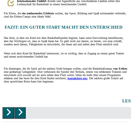
Internationales Umfeld:
Kinder und Jugendliche aus verschiedenen Ländern teilen ihre
Leidenschaft für Basketball in einem bereichernden Umfeld.
Für Eltern, die
ein umfassendes Erlebnis
suchen, das Sport, Bildung und Spaß miteinander verbindet,
sind die Ertheo-Camps eine ideale Wahl.
FAZIT: EIN GUTER START MACHT DEN UNTERSCHIED
Das Alter, in dem ein Kind mit dem Basketballspielen beginnt, kann seine Entwicklung beeinflussen,
aber das Wichtigste ist, dass es Spaß daran hat. Es geht nicht nur darum, zu lernen, wie man schießt,
sondern auch darum, Fähigkeiten zu entwickeln, die ihnen auf und neben dem Platz nützlich sind.
Wenn sich dein Kind für Basketball interessiert, ist es wichtig, dass es Zugang zu einem guten Trainer
und einem motivierenden Umfeld hat.
Für diejenigen, die ihr Spiel auf die nächste Stufe bringen wollen, sind die Basketballcamps
von Ertheo
eine großartige Gelegenheit. Dort verbessern die Spieler ihre Technik, lernen von erfahrenen Trainern und
entwickeln sich sowohl auf als auch neben dem Platz weiter. Wenn du mehr über unsere Programme
erfahren und das beste für dein Kind finden möchtest,
kontaktiere uns
. Der nächste große Schritt auf
ihrer sportlichen Reise kann hier beginnen.
LES