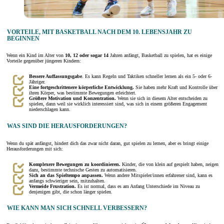
VORTEILE, MIT BASKETBALL NACH DEM 10. LEBENSJAHR ZU
BEGINNEN
Wenn ein Kind im Alter von
10, 12 oder sogar 14
Jahren anfängt, Basketball zu spielen, hat es einige
Vorteile gegenüber jüngeren Kindern:
Bessere Auffassungsgabe
. Es kann Regeln und Taktiken schneller lernen als ein 5- oder 6-
Jähriger.
Eine fortgeschrittenere körperliche Entwicklung.
Sie haben mehr Kraft und Kontrolle über
ihren Körper, was bestimmte Bewegungen erleichtert.
Größere Motivation und Konzentration.
Wenn sie sich in diesem Alter entscheiden zu
spielen, dann weil sie wirklich interessiert sind, was sich in einem größeren Engagement
niederschlagen kann.
WAS SIND DIE HERAUSFORDERUNGEN?
Wenn du spät anfängst, hindert dich das zwar nicht daran, gut spielen zu lernen, aber es bringt einige
Herausforderungen mit sich:
Komplexere Bewegungen zu koordinieren.
Kinder, die von klein auf gespielt haben, neigen
dazu, bestimmte technische Gesten zu automatisieren.
Sich an das Spieltempo anpassen.
Wenn andere Mitspieler/innen erfahrener sind, kann es
anfangs schwieriger sein, mitzuhalten.
Vermeide Frustration.
Es ist normal, dass es am Anfang Unterschiede im Niveau zu
denjenigen gibt, die schon länger spielen.
WIE KANN MAN SICH SCHNELL VERBESSERN?