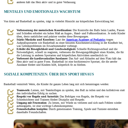
anderen hält das Herz aktiv und in guter Verfassung.
MENTALES UND EMOTIONALES WACHSTUM
Von klein auf Basketball zu spielen, trägt in vielerlei Hinsicht zur körperlichen Entwicklung bei:
Verbesserung der motorischen Koordination:
Die Kontrolle des Balls beim Laufen, Passen
und Schießen erfordert ein hohes Maß an Augen-, Hand- und Fußkoordination. Je mehr Kinder
üben, desto natürlicher und präziser werden diese Bewegungen.
Stärkt Muskeln und Knochen:
Laut der
American Academy of Pediatrics
tragen
Aufprallsportarten wie Basketball zu einer besseren Knochenentwicklung in der Kindheit bei,
was Gelenkproblemen im Erwachsenenalter vorbeugt.
Erhöht die Beweglichkeit und Geschwindigkeit:
Schnelle Richtungswechsel und die
Notwendigkeit, schnell zu reagieren, verbessern die Bewegungsfähigkeit eines Kindes, die für
die Leistung in anderen Sportarten und körperlichen Aktivitäten unerlässlich ist.
Verbessert die kardiovaskuläre Ausdauer:
Das Auf- und Ablaufen auf dem Platz hält das
Herz aktiv und in guter Form. Basketball ist eine hochintensive Sportart, die die aerobe
Ausdauer fördert und Kindern hilft, körperlich fit zu bleiben.
SOZIALE KOMPETENZEN: ÜBER DEN SPORT HINAUS
Basketball vermittelt Werte, die Kinder ihr ganzes Leben lang mit sich herumtragen werden:
Teamwork:
Lernen, mit Teamkollegen zu spielen, den Ball zu teilen und den kollektiven statt
den individuellen Erfolg zu suchen.
Respekt vor Regeln und Autorität:
Das Befolgen von Regeln, der Respekt vor
Schiedsrichtern und Trainern fördert Disziplin und Respekt.
Umgang mit Frustration
: Zu lernen, mit Würde zu verlieren und sich nach Fehlern wieder
aufzurappeln, ist eine wichtige Lebenskompetenz.
Freundschaften knüpfen:
Durch gemeinsames Training, Spiele und Turniere entstehen
dauerhafte Freundschaften.