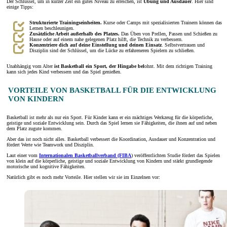
Der Schlüssel, um in kurzer Zeit ein gutes Niveau zu erreichen, ist
Übung und Ausdauer
. Hier sind
einige Tipps:
Strukturierte Trainingseinheiten.
Kurse oder Camps mit spezialisierten Trainern können das
Lernen beschleunigen.
Zusätzliche Arbeit außerhalb des Platzes.
Das Üben von Prellen, Passen und Schießen zu
Hause oder auf einem nahe gelegenen Platz hilft, die Technik zu verbessern.
Konzentriere dich auf deine Einstellung und deinen Einsatz
. Selbstvertrauen und
Disziplin sind der Schlüssel, um die Lücke zu erfahreneren Spielern zu schließen.
Unabhängig vom Alter
ist Basketball ein Sport, der Hingabe bel
ohnt. Mit dem richtigen Training
kann sich jedes Kind verbessern und das Spiel genießen.
VORTEILE VON BASKETBALL FÜR DIE ENTWICKLUNG
VON KINDERN
Basketball ist mehr als nur ein Sport. Für Kinder kann er ein mächtiges Werkzeug für die körperliche,
geistige und soziale Entwicklung sein. Durch das Spiel lernen sie Fähigkeiten, die ihnen auf und neben
dem Platz zugute kommen.
Aber das ist noch nicht alles. Basketball verbessert die Koordination, Ausdauer und Konzentration und
fördert Werte wie Teamwork und Disziplin.
Laut einer vom
Internationalen Basketballverband (FIBA
) veröffentlichten Studie fördert das Spielen
von klein auf die körperliche, geistige und soziale Entwicklung von Kindern und stärkt grundlegende
motorische und kognitive Fähigkeiten.
Natürlich gibt es noch mehr Vorteile. Hier stellen wir sie im Einzelnen vor: