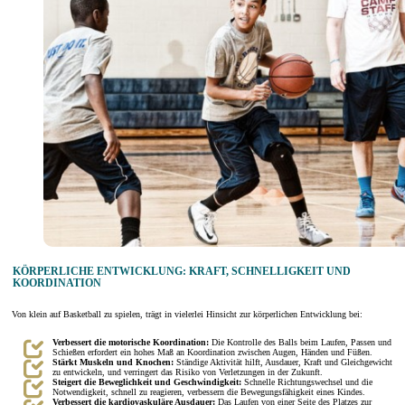
KÖRPERLICHE ENTWICKLUNG: KRAFT, SCHNELLIGKEIT UND
KOORDINATION
Von klein auf Basketball zu spielen, trägt in vielerlei Hinsicht zur körperlichen Entwicklung bei:
Verbessert die motorische Koordination:
Die Kontrolle des Balls beim Laufen, Passen und
Schießen erfordert ein hohes Maß an Koordination zwischen Augen, Händen und Füßen.
Stärkt Muskeln und Knochen:
Ständige Aktivität hilft, Ausdauer, Kraft und Gleichgewicht
zu entwickeln, und verringert das Risiko von Verletzungen in der Zukunft.
Steigert die Beweglichkeit und Geschwindigkeit:
Schnelle Richtungswechsel und die
Notwendigkeit, schnell zu reagieren, verbessern die Bewegungsfähigkeit eines Kindes.
Verbessert die kardiovaskuläre Ausdauer:
Das Laufen von einer Seite des Platzes zur