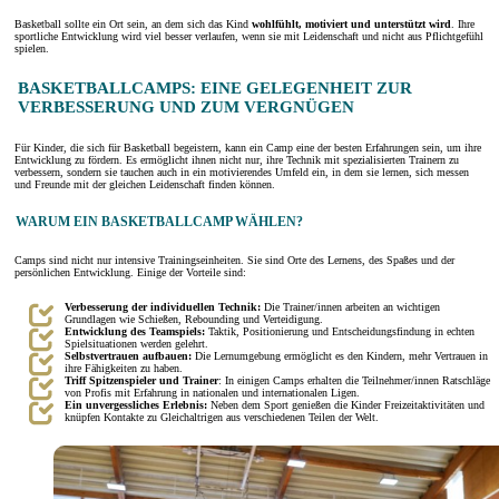
Basketball sollte ein Ort sein, an dem sich das Kind
wohlfühlt, motiviert und unterstützt wird
. Ihre
sportliche Entwicklung wird viel besser verlaufen, wenn sie mit Leidenschaft und nicht aus Pflichtgefühl
spielen.
BASKETBALLCAMPS: EINE GELEGENHEIT ZUR
VERBESSERUNG UND ZUM VERGNÜGEN
Für Kinder, die sich für Basketball begeistern, kann ein Camp eine der besten Erfahrungen sein, um ihre
Entwicklung zu fördern. Es ermöglicht ihnen nicht nur, ihre Technik mit spezialisierten Trainern zu
verbessern, sondern sie tauchen auch in ein motivierendes Umfeld ein, in dem sie lernen, sich messen
und Freunde mit der gleichen Leidenschaft finden können.
WARUM EIN BASKETBALLCAMP WÄHLEN?
Camps sind nicht nur intensive Trainingseinheiten. Sie sind Orte des Lernens, des Spaßes und der
persönlichen Entwicklung. Einige der Vorteile sind:
Verbesserung der individuellen Technik:
Die Trainer/innen arbeiten an wichtigen
Grundlagen wie Schießen, Rebounding und Verteidigung.
Entwicklung des Teamspiels:
Taktik, Positionierung und Entscheidungsfindung in echten
Spielsituationen werden gelehrt.
Selbstvertrauen aufbauen:
Die Lernumgebung ermöglicht es den Kindern, mehr Vertrauen in
ihre Fähigkeiten zu haben.
Triff Spitzenspieler und Trainer
: In einigen Camps erhalten die Teilnehmer/innen Ratschläge
von Profis mit Erfahrung in nationalen und internationalen Ligen.
Ein unvergessliches Erlebnis:
Neben dem Sport genießen die Kinder Freizeitaktivitäten und
knüpfen Kontakte zu Gleichaltrigen aus verschiedenen Teilen der Welt.