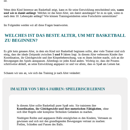
ist.
Wenn dein Kind Interesse am Basketball zeigt, kann es für seine Entwicklung entscheidend sein,
wann
und wie es damit anfängt
. Welches ist das beste Alter, um damit anzufangen? Ist es zu spät, wenn es
nach dem 10. Lebensjahr anfängt? Wie können Trainingseinheiten seine Fortschritte unterstützen?
Im Folgenden werden wir all diese Fragen beantworten.
WELCHES IST DAS BESTE ALTER, UM MIT BASKETBALL
ZU BEGINNEN?
Es gibt kein genaues Alter, in dem ein Kind mit Basketball beginnen sollte, aber viele Trainer sind sich
einig, dass der ideale Zeitpunkt zwischen
5 und 9
Jahren liegt. In diesem Alter verbessern Kinder ihre
Koordination, ihr Gleichgewicht und ihre Körperbeherrschung, was es ihnen leichter macht, sich an die
Bewegungen des Spiels anzupassen. Allerdings ist jedes Kind anders. Wichtig ist, dass der Prozess
schrittweise abläuft, an seine Entwicklung angepasst ist und vor allem, dass es Spaß am Lernen hat.
Schauen wir uns an, wie sich das Training je nach Alter verändert:
IM ALTER VON 5 BIS 6 JAHREN: SPIELERISCH LERNEN
In diesem Alter sollte Basketball purer Spaß sein. Sie trainieren ihre
Koordination, ihr Gleichgewicht und ihre motorischen Fähigkeiten
, ohne
sich über Regeln oder komplexe Techniken Gedanken zu machen.
Niedrigere Reifen und angepasste Bälle ermöglichen es den Kindern, Vertrauen zu
gewinnen und sich mit den grundlegenden Bewegungen vertraut zu machen:
Prellen, Schießen und Passen des Balls.