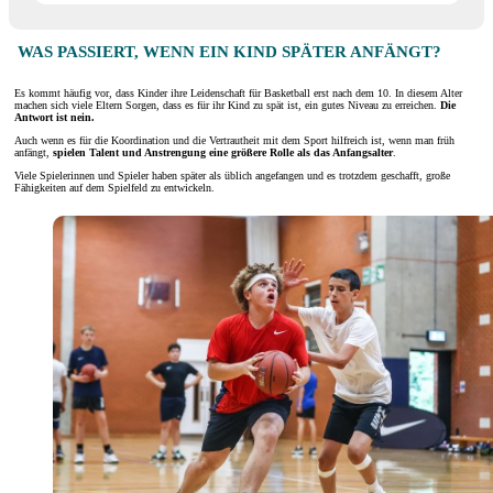
WAS PASSIERT, WENN EIN KIND SPÄTER ANFÄNGT?
Es kommt häufig vor, dass Kinder ihre Leidenschaft für Basketball erst nach dem 10. In diesem Alter
machen sich viele Eltern Sorgen, dass es für ihr Kind zu spät ist, ein gutes Niveau zu erreichen.
Die
Antwort ist nein.
Auch wenn es für die Koordination und die Vertrautheit mit dem Sport hilfreich ist, wenn man früh
anfängt,
spielen Talent und Anstrengung eine größere Rolle als das Anfangsalter
.
Viele Spielerinnen und Spieler haben später als üblich angefangen und es trotzdem geschafft, große
Fähigkeiten auf dem Spielfeld zu entwickeln.