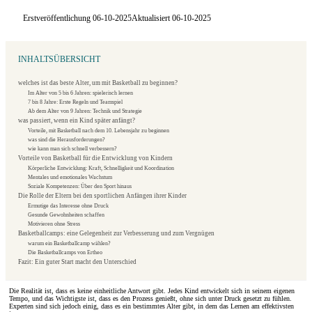
Erstveröffentlichung 06-10-2025
Aktualisiert 06-10-2025
INHALTSÜBERSICHT
welches ist das beste Alter, um mit Basketball zu beginnen?
Im Alter von 5 bis 6 Jahren: spielerisch lernen
7 bis 8 Jahre: Erste Regeln und Teamspiel
Ab dem Alter von 9 Jahren: Technik und Strategie
was passiert, wenn ein Kind später anfängt?
Vorteile, mit Basketball nach dem 10. Lebensjahr zu beginnen
was sind die Herausforderungen?
wie kann man sich schnell verbessern?
Vorteile von Basketball für die Entwicklung von Kindern
Körperliche Entwicklung: Kraft, Schnelligkeit und Koordination
Mentales und emotionales Wachstum
Soziale Kompetenzen: Über den Sport hinaus
Die Rolle der Eltern bei den sportlichen Anfängen ihrer Kinder
Ermutige das Interesse ohne Druck
Gesunde Gewohnheiten schaffen
Motivieren ohne Stress
Basketballcamps: eine Gelegenheit zur Verbesserung und zum Vergnügen
warum ein Basketballcamp wählen?
Die Basketballcamps von Ertheo
Fazit: Ein guter Start macht den Unterschied
Die Realität ist, dass es keine einheitliche Antwort gibt. Jedes Kind entwickelt sich in seinem eigenen
Tempo, und das Wichtigste ist, dass es den Prozess genießt, ohne sich unter Druck gesetzt zu fühlen.
Experten sind sich jedoch einig, dass es ein bestimmtes Alter gibt, in dem das Lernen am effektivsten