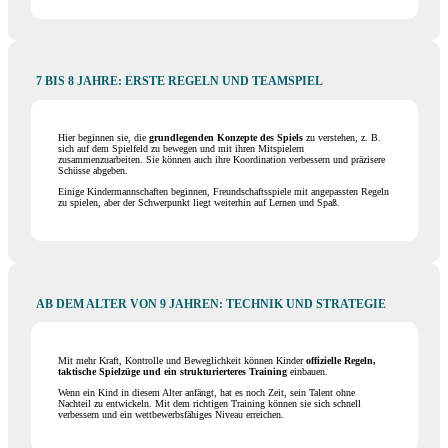
7 BIS 8 JAHRE: ERSTE REGELN UND TEAMSPIEL
Hier beginnen sie, die
grundlegenden Konzepte des Spiels
zu verstehen, z. B.
sich auf dem Spielfeld zu bewegen und mit ihren Mitspielern
zusammenzuarbeiten. Sie können auch ihre Koordination verbessern und präzisere
Schüsse abgeben.
Einige Kindermannschaften beginnen, Freundschaftsspiele mit angepassten Regeln
zu spielen, aber der Schwerpunkt liegt weiterhin auf Lernen und Spaß.
AB DEM ALTER VON 9 JAHREN: TECHNIK UND STRATEGIE
Mit mehr Kraft, Kontrolle und Beweglichkeit können Kinder
offizielle Regeln,
taktische Spielzüge und ein strukturierteres Training
einbauen.
Wenn ein Kind in diesem Alter anfängt, hat es noch Zeit, sein Talent ohne
Nachteil zu entwickeln. Mit dem richtigen Training können sie sich schnell
verbessern und ein wettbewerbsfähiges Niveau erreichen.