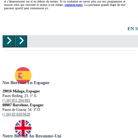
et s’épanouissent sur et en dehors du terrain. Si tu souhaites en savoir plus sur nos programmes et
trouver celui qui convient le mieux à ton enfant,
contacte-nous
. La prochaine grande étape de leur
parcours sportif peut commencer ici.
EN 
Nos Bureaux En Espagne
29016 Málaga, Espagne
Paseo Reding, 23. 1º A.
(+34) 951 204 061
08007 Barcelone, Espagne
Paseo de Gracia, 54. 3º D.
(+34) 93 018 6626
Notre Bureau Au Royaume-Uni