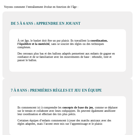
Voyons comment l’entraînement évolue en fonction de l’âge :
DE 5 À 6 ANS : APPRENDRE EN JOUANT
À cet âge, le basket doit être un pur plaisir. Ils travaillent la
coordination,
l’équilibre et la motricité
, sans se soucier des règles ou des techniques
complexes.
Des cerceaux plus bas et des ballons adaptés permettent aux enfants de gagner en
confiance et de se familiariser avec les mouvements de base : rebondir, tirer et
passer le ballon.
7 À 8 ANS : PREMIÈRES RÈGLES ET JEU EN ÉQUIPE
Ils commencent ici à comprendre les
concepts de base du jeu
, comme se déplacer
sur le terrain et collaborer avec leurs coéquipiers. Ils peuvent également améliorer
leur coordination et effectuer des tirs plus précis.
Certaines équipes d’enfants commencent à jouer des matchs amicaux avec des
règles adaptées, mais l’accent reste mis sur l’apprentissage et le plaisir.