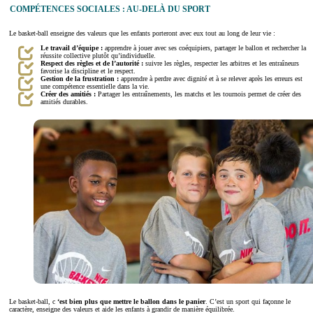
COMPÉTENCES SOCIALES : AU-DELÀ DU SPORT
Le basket-ball enseigne des valeurs que les enfants porteront avec eux tout au long de leur vie :
Le travail d’équipe :
apprendre à jouer avec ses coéquipiers, partager le ballon et rechercher la
réussite collective plutôt qu’individuelle.
Respect des règles et de l’autorité :
suivre les règles, respecter les arbitres et les entraîneurs
favorise la discipline et le respect.
Gestion de la frustration :
apprendre à perdre avec dignité et à se relever après les erreurs est
une compétence essentielle dans la vie.
Créer des amitiés :
Partager les entraînements, les matchs et les tournois permet de créer des
amitiés durables.
Le basket-ball, c
‘est bien plus que mettre le ballon dans le panier
. C’est un sport qui façonne le
caractère, enseigne des valeurs et aide les enfants à grandir de manière équilibrée.