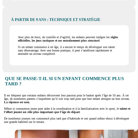
À PARTIR DE 9 ANS : TECHNIQUE ET STRATÉGIE
Avec plus de force, de contrôle et d’agilité, les enfants peuvent intégrer les
règles
officielles, les jeux tactiques et un entraînement plus structuré
.
Si un enfant commence à cet âge, il a encore le temps de développer son talent
sans désavantage. Avec une bonne pratique, il peut s’améliorer rapidement et
atteindre un niveau compétitif.
QUE SE PASSE-T-IL SI UN ENFANT COMMENCE PLUS
TARD ?
Il est fréquent que certains enfants découvrent leur passion pour le basket après l’âge de 10 ans. À cet
âge, de nombreux parents s’inquiètent qu’il soit trop tard pour que leur enfant atteigne un bon niveau.
La réponse est non.
Même si commencer jeune peut aider à la coordination et à la familiarisation avec le sport, le
talent et
l’effort jouent un rôle plus important que l’âge de départ
.
De nombreux joueurs ont commencé plus tard que d’habitude et ont quand même réussi à développer
une grande habileté sur le terrain.