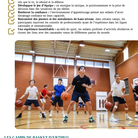
tels que le tir, le rebond et la défense.
Développer le jeu d’équipe :
on enseigne la tactique, le positionnement et la prise de
décision dans des situations de jeu réelles.
Renforcer la confiance :
l’environnement d’apprentissage permet aux enfants d’avoir
davantage confiance en leurs capacités.
Rencontrer des joueurs et des entraîneurs de haut niveau
: dans certains camps, les
participants reçoivent les conseils de professionnels ayant de l’expérience dans les ligues
nationales et internationales.
Une expérience inoubliable :
au-delà du sport, les enfants profitent d’activités récréatives et
tissent des liens avec des camarades venus de différentes parties du monde.
LES CAMPS DE BASKET D’ERTHEO