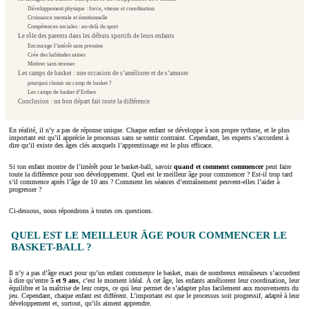
Développement physique : force, vitesse et coordination
Croissance mentale et émotionnelle
Compétences sociales : au-delà du sport
Le rôle des parents dans les débuts sportifs de leurs enfants
Encourage l’intérêt sans pression
Crée des habitudes saines
Motiver sans stresser
Les camps de basket : une occasion de s’améliorer et de s’amuser
pourquoi choisir un camp de basket ?
Les camps de basket d’Ertheo
Conclusion : un bon départ fait toute la différence
En réalité, il n’y a pas de réponse unique. Chaque enfant se développe à son propre rythme, et le plus
important est qu’il apprécie le processus sans se sentir contraint. Cependant, les experts s’accordent à
dire qu’il existe des âges clés auxquels l’apprentissage est le plus efficace.
Si ton enfant montre de l’intérêt pour le basket-ball, savoir
quand et comment commencer
peut faire
toute la différence pour son développement. Quel est le meilleur âge pour commencer ? Est-il trop tard
s’il commence après l’âge de 10 ans ? Comment les séances d’entraînement peuvent-elles l’aider à
progresser ?
Ci-dessous, nous répondrons à toutes ces questions.
QUEL EST LE MEILLEUR ÂGE POUR COMMENCER LE
BASKET-BALL ?
Il n’y a pas d’âge exact pour qu’un enfant commence le basket, mais de nombreux entraîneurs s’accordent
à dire qu’entre
5 et 9 ans
, c’est le moment idéal. À cet âge, les enfants améliorent leur coordination, leur
équilibre et la maîtrise de leur corps, ce qui leur permet de s’adapter plus facilement aux mouvements du
jeu. Cependant, chaque enfant est différent. L’important est que le processus soit progressif, adapté à leur
développement et, surtout, qu’ils aiment apprendre.