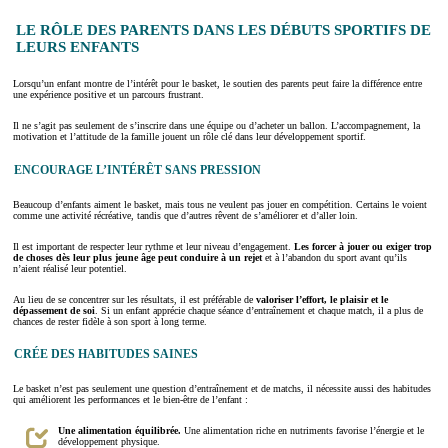
LE RÔLE DES PARENTS DANS LES DÉBUTS SPORTIFS DE
LEURS ENFANTS
Lorsqu’un enfant montre de l’intérêt pour le basket, le soutien des parents peut faire la différence entre
une expérience positive et un parcours frustrant.
Il ne s’agit pas seulement de s’inscrire dans une équipe ou d’acheter un ballon. L’accompagnement, la
motivation et l’attitude de la famille jouent un rôle clé dans leur développement sportif.
ENCOURAGE L’INTÉRÊT SANS PRESSION
Beaucoup d’enfants aiment le basket, mais tous ne veulent pas jouer en compétition. Certains le voient
comme une activité récréative, tandis que d’autres rêvent de s’améliorer et d’aller loin.
Il est important de respecter leur rythme et leur niveau d’engagement.
Les forcer à jouer ou exiger trop
de choses dès leur plus jeune âge peut conduire à un rejet
et à l’abandon du sport avant qu’ils
n’aient réalisé leur potentiel.
Au lieu de se concentrer sur les résultats, il est préférable de
valoriser l’effort, le plaisir et le
dépassement de soi
. Si un enfant apprécie chaque séance d’entraînement et chaque match, il a plus de
chances de rester fidèle à son sport à long terme.
CRÉE DES HABITUDES SAINES
Le basket n’est pas seulement une question d’entraînement et de matchs, il nécessite aussi des habitudes
qui améliorent les performances et le bien-être de l’enfant :
Une alimentation équilibrée.
Une alimentation riche en nutriments favorise l’énergie et le
développement physique.