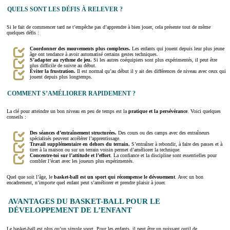
QUELS SONT LES DÉFIS À RELEVER ?
Si le fait de commencer tard ne t’empêche pas d’apprendre à bien jouer, cela présente tout de même
quelques défis :
Coordonner des mouvements plus complexes.
Les enfants qui jouent depuis leur plus jeune
âge ont tendance à avoir automatisé certains gestes techniques.
S’adapter au rythme de jeu.
Si les autres coéquipiers sont plus expérimentés, il peut être
plus difficile de suivre au début.
Éviter la frustration.
Il est normal qu’au début il y ait des différences de niveau avec ceux qui
jouent depuis plus longtemps.
COMMENT S’AMÉLIORER RAPIDEMENT ?
La clé pour atteindre un bon niveau en peu de temps est la
pratique et la persévérance
. Voici quelques
conseils :
Des séances d’entraînement structurées.
Des cours ou des camps avec des entraîneurs
spécialisés peuvent accélérer l’apprentissage.
Travail supplémentaire en dehors du terrain.
S’entraîner à rebondir, à faire des passes et à
tirer à la maison ou sur un terrain voisin permet d’améliorer la technique.
Concentre-toi sur l’attitude et l’effort
. La confiance et la discipline sont essentielles pour
combler l’écart avec les joueurs plus expérimentés.
Quel que soit l’âge, le
basket-ball est un sport qui récompense le dévouement
. Avec un bon
encadrement, n’importe quel enfant peut s’améliorer et prendre plaisir à jouer.
AVANTAGES DU BASKET-BALL POUR LE
DÉVELOPPEMENT DE L’ENFANT
Le basket-ball est plus qu’un simple sport. Pour les enfants, il peut être un puissant outil de