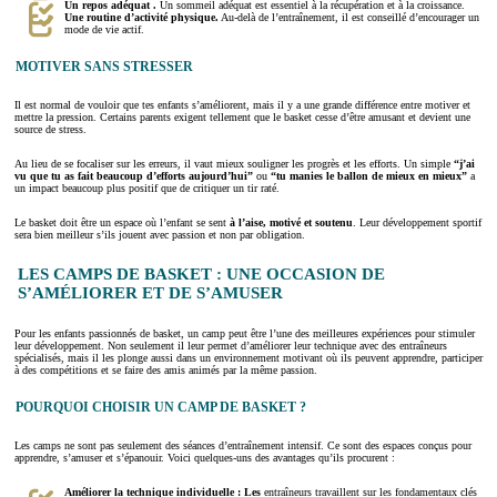
Un repos adéquat .
Un sommeil adéquat est essentiel à la récupération et à la croissance.
Une routine d’activité physique.
Au-delà de l’entraînement, il est conseillé d’encourager un
mode de vie actif.
MOTIVER SANS STRESSER
Il est normal de vouloir que tes enfants s’améliorent, mais il y a une grande différence entre motiver et
mettre la pression. Certains parents exigent tellement que le basket cesse d’être amusant et devient une
source de stress.
Au lieu de se focaliser sur les erreurs, il vaut mieux souligner les progrès et les efforts. Un simple
“j’ai
vu que tu as fait beaucoup d’efforts aujourd’hui”
ou
“tu manies le ballon de mieux en mieux”
a
un impact beaucoup plus positif que de critiquer un tir raté.
Le basket doit être un espace où l’enfant se sent
à l’aise, motivé et soutenu
. Leur développement sportif
sera bien meilleur s’ils jouent avec passion et non par obligation.
LES CAMPS DE BASKET : UNE OCCASION DE
S’AMÉLIORER ET DE S’AMUSER
Pour les enfants passionnés de basket, un camp peut être l’une des meilleures expériences pour stimuler
leur développement. Non seulement il leur permet d’améliorer leur technique avec des entraîneurs
spécialisés, mais il les plonge aussi dans un environnement motivant où ils peuvent apprendre, participer
à des compétitions et se faire des amis animés par la même passion.
POURQUOI CHOISIR UN CAMP DE BASKET ?
Les camps ne sont pas seulement des séances d’entraînement intensif. Ce sont des espaces conçus pour
apprendre, s’amuser et s’épanouir. Voici quelques-uns des avantages qu’ils procurent :
Améliorer la technique individuelle : Les
entraîneurs travaillent sur les fondamentaux clés