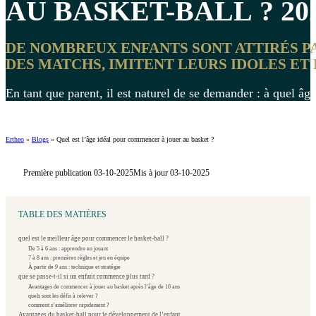
AU BASKET-BALL ? 20
DE NOMBREUX ENFANTS SONT ATTIRÉS PA
DES MATCHS, IMITENT LEURS IDOLES ET
En tant que parent, il est naturel de se demander : à quel â
Ertheo
»
Blogs
»
Quel est l’âge idéal pour commencer à jouer au basket ?
Première publication 03-10-2025
Mis à jour 03-10-2025
TABLE DES MATIÈRES
quel est le meilleur âge pour commencer le basket-ball ?
De 5 à 6 ans : apprendre en jouant
7 à 8 ans : premières règles et jeu en équipe
À partir de 9 ans : technique et stratégie
que se passe-t-il si un enfant commence plus tard ?
Avantages de commencer à jouer au basket après l’âge de 10 ans
quels sont les défis à relever ?
comment s’améliorer rapidement ?
Avantages du basket-ball pour le développement de l’enfant