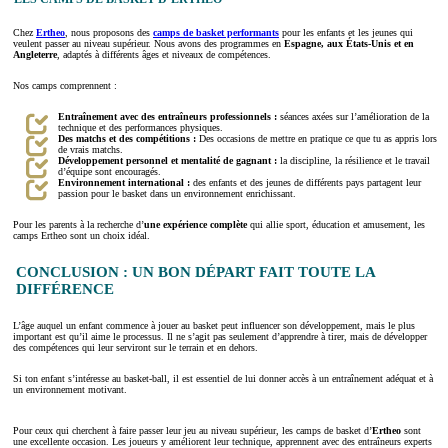
Chez
Ertheo
, nous proposons des
camps de basket performants
pour les enfants et les jeunes qui
veulent passer au niveau supérieur. Nous avons des programmes en
Espagne, aux États-Unis et en
Angleterre
, adaptés à différents âges et niveaux de compétences.
Nos camps comprennent :
Entraînement avec des entraîneurs professionnels :
séances axées sur l’amélioration de la
technique et des performances physiques.
Des matchs et des compétitions :
Des occasions de mettre en pratique ce que tu as appris lors
de vrais matchs.
Développement personnel et mentalité de gagnant :
la discipline, la résilience et le travail
d’équipe sont encouragés.
Environnement international :
des enfants et des jeunes de différents pays partagent leur
passion pour le basket dans un environnement enrichissant.
Pour les parents à la recherche d’
une expérience complète
qui allie sport, éducation et amusement, les
camps Ertheo sont un choix idéal.
CONCLUSION : UN BON DÉPART FAIT TOUTE LA
DIFFÉRENCE
L’âge auquel un enfant commence à jouer au basket peut influencer son développement, mais le plus
important est qu’il aime le processus. Il ne s’agit pas seulement d’apprendre à tirer, mais de développer
des compétences qui leur serviront sur le terrain et en dehors.
Si ton enfant s’intéresse au basket-ball, il est essentiel de lui donner accès à un entraînement adéquat et à
un environnement motivant.
Pour ceux qui cherchent à faire passer leur jeu au niveau supérieur, les camps de basket d’
Ertheo
sont
une excellente occasion. Les joueurs y améliorent leur technique, apprennent avec des entraîneurs experts