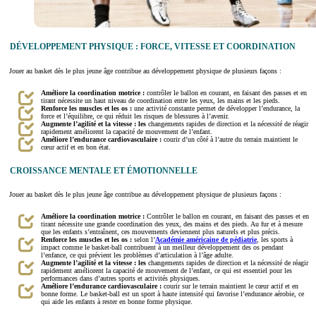
DÉVELOPPEMENT PHYSIQUE : FORCE, VITESSE ET COORDINATION
Jouer au basket dès le plus jeune âge contribue au développement physique de plusieurs façons :
Améliore la coordination motrice :
contrôler le ballon en courant, en faisant des passes et en
tirant nécessite un haut niveau de coordination entre les yeux, les mains et les pieds.
Renforce les muscles et les os :
une activité constante permet de développer l’endurance, la
force et l’équilibre, ce qui réduit les risques de blessures à l’avenir.
Augmente l’agilité et la vitesse : les
changements rapides de direction et la nécessité de réagir
rapidement améliorent la capacité de mouvement de l’enfant.
Améliore l’endurance cardiovasculaire :
courir d’un côté à l’autre du terrain maintient le
cœur actif et en bon état.
CROISSANCE MENTALE ET ÉMOTIONNELLE
Jouer au basket dès le plus jeune âge contribue au développement physique de plusieurs façons :
Améliore la coordination motrice :
Contrôler le ballon en courant, en faisant des passes et en
tirant nécessite une grande coordination des yeux, des mains et des pieds. Au fur et à mesure
que les enfants s’entraînent, ces mouvements deviennent plus naturels et plus précis.
Renforce les muscles et les os :
selon l’
Académie américaine de pédiatrie
, les sports à
impact comme le basket-ball contribuent à un meilleur développement des os pendant
l’enfance, ce qui prévient les problèmes d’articulation à l’âge adulte.
Augmente l’agilité et la vitesse : les
changements rapides de direction et la nécessité de réagir
rapidement améliorent la capacité de mouvement de l’enfant, ce qui est essentiel pour les
performances dans d’autres sports et activités physiques.
Améliore l’endurance cardiovasculaire :
courir sur le terrain maintient le cœur actif et en
bonne forme. Le basket-ball est un sport à haute intensité qui favorise l’endurance aérobie, ce
qui aide les enfants à rester en bonne forme physique.