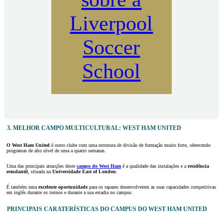
Liverpool
Soccer
School
3. MELHOR CAMPO MULTICULTURAL: WEST HAM UNITED
O West Ham United
é outro clube com uma estrutura de divisão de formação muito forte, oferecendo
programas de alto nível de uma a quatro semanas.
Uma das principais atracções deste
campo do West Ham
é a qualidade das instalações e a
residência
estudantil
, situada na
Universidade East of London
.
É também uma
excelente oportunidade
para os rapazes desenvolverem as suas capacidades competitivas
em inglês durante os treinos e durante a sua estadia no campus.
PRINCIPAIS CARATERÍSTICAS DO CAMPUS DO WEST HAM UNITED