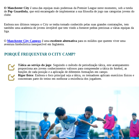
O Manchester City
é uma das equipas mais poderosas da Premier League neste momento, sob a tutela
de
Pep Guardiola
, que está encarregado de implementar a sua filosofia de jogo nas categorias jovens do
clube.
Embora nos últimos tempos o City se tenha tornado conhecido pelas suas grandes contratações, tem
também uma academia de jovens invejável que tem vindo a fornecer pedras preciosas a várias equipas da
liga.
O
Manchester City Campus
é uma
excelente alternativa
para os miúdos que querem viver uma
aventura futebolística inesquecível em Inglaterra.
PORQUÊ FREQUENTAR O CITY CAMP?
Tática ao serviço do jogo
: Seguindo o método de periodização tática, este acampamento
proporciona aos jovens conhecimentos valiosos para compreender a tática do futebol, as
funções de cada posição e a aplicação de diferentes formações em campo.
Rigor físico
: Embora o foco principal seja a tática, os treinadores aplicam exercícios físicos e
concentram parte do treino em melhorar a resistência dos jogadores.