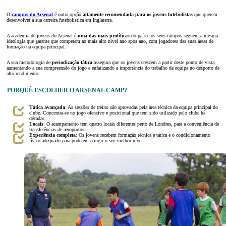
O
campus do Arsenal
é outra opção
altamente recomendada para os jovens futebolistas
que querem
desenvolver a sua carreira futebolística em Inglaterra.
A academia de jovens do Arsenal é
uma das mais prolíficas
do país e os seus campos seguem a mesma
ideologia que garante que competem ao mais alto nível ano após ano, com jogadores das suas áreas de
formação na equipa principal.
A sua metodologia de
periodização tática
assegura que os jovens crescem a partir deste ponto de vista,
aumentando a sua compreensão do jogo e enfatizando a importância do trabalho de equipa no desporto de
alto rendimento.
PORQUÊ ESCOLHER O ARSENAL CAMP?
Tática avançada
: As sessões de treino são aprovadas pela área técnica da equipa principal do
clube. Concentra-se no jogo ofensivo e posicional que tem sido utilizado pelo clube há
décadas.
Locais
: O acampamento tem quatro locais diferentes perto de Londres, para a conveniência de
transferências de aeroportos.
Experiência completa
: Os jovens recebem formação técnica e tática e o condicionamento
físico adequado para poderem atingir o seu melhor nível.