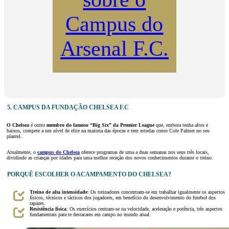
Campus do
Arsenal F.C.
5. CAMPUS DA FUNDAÇÃO CHELSEA F.C
O Chelsea
é outro
membro do famoso “Big Six”
da Premier League
que, embora tenha altos e
baixos, compete a um nível de elite na maioria das épocas e tem estrelas como Cole Palmer no seu
plantel.
Atualmente, o
campus do Chelsea
oferece programas de uma a duas semanas nos seus três locais,
dividindo as crianças por idades para uma melhor receção dos novos conhecimentos durante o treino.
PORQUÊ ESCOLHER O ACAMPAMENTO DO CHELSEA?
Treino de alta intensidade
: Os treinadores concentram-se em trabalhar igualmente os aspectos
físicos, técnicos e tácticos dos jogadores, em benefício do desenvolvimento do futebol dos
rapazes.
Resistência física
: Os exercícios centram-se na velocidade, aceleração e potência, três aspectos
fundamentais para te destacares em campo no mundo atual.