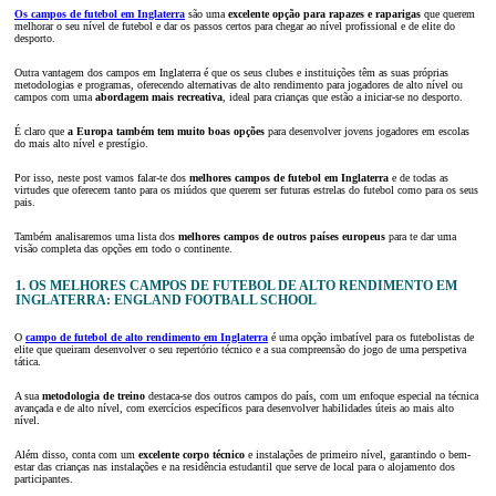
Os campos de futebol em Inglaterra
são uma
excelente opção
para rapazes e raparigas
que querem
melhorar o seu nível de futebol e dar os passos certos para chegar ao nível profissional e de elite do
desporto.
Outra vantagem dos campos em Inglaterra é que os seus clubes e instituições têm as suas próprias
metodologias e programas, oferecendo alternativas de alto rendimento para jogadores de alto nível ou
campos com uma
abordagem mais recreativa
, ideal para crianças que estão a iniciar-se no desporto.
É claro que
a Europa também tem muito boas opções
para desenvolver jovens jogadores em escolas
do mais alto nível e prestígio.
Por isso, neste post vamos falar-te dos
melhores campos de futebol em Inglaterra
e de todas as
virtudes que oferecem tanto para os miúdos que querem ser futuras estrelas do futebol como para os seus
pais.
Também analisaremos uma lista dos
melhores campos de outros países europeus
para te dar uma
visão completa das opções em todo o continente.
1. OS MELHORES CAMPOS DE FUTEBOL DE ALTO RENDIMENTO EM
INGLATERRA: ENGLAND FOOTBALL SCHOOL
O
campo de futebol de alto rendimento em Inglaterra
é uma opção imbatível para os futebolistas de
elite que queiram desenvolver o seu repertório técnico e a sua compreensão do jogo de uma perspetiva
tática.
A sua
metodologia de treino
destaca-se dos outros campos do país, com um enfoque especial na técnica
avançada e de alto nível, com exercícios específicos para desenvolver habilidades úteis ao mais alto
nível.
Além disso, conta com um
excelente corpo técnico
e instalações de primeiro nível, garantindo o bem-
estar das crianças nas instalações e na residência estudantil que serve de local para o alojamento dos
participantes.