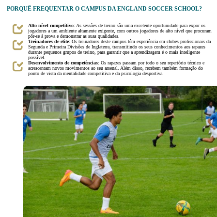
PORQUÊ FREQUENTAR O CAMPUS DA ENGLAND SOCCER SCHOOL?
Alto nível competitivo
: As sessões de treino são uma excelente oportunidade para expor os
jogadores a um ambiente altamente exigente, com outros jogadores de alto nível que procuram
pôr-se à prova e demonstrar as suas qualidades.
Treinadores de elite
: Os treinadores deste campus têm experiência em clubes profissionais da
Segunda e Primeira Divisões de Inglaterra, transmitindo os seus conhecimentos aos rapazes
durante pequenos grupos de treino, para garantir que a aprendizagem é o mais inteligente
possível.
Desenvolvimento de competências
: Os rapazes passam por todo o seu repertório técnico e
acrescentam novos movimentos ao seu arsenal. Além disso, recebem também formação do
ponto de vista da mentalidade competitiva e da psicologia desportiva.