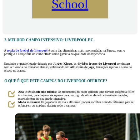
School
2. MELHOR CAMPO INTENSIVO: LIVERPOOL F.C.
A
escola de futebol do Liverpool
é outra das alternativas mais recomendadas na Europa, com o
prestígio e a trajetória do clube “Red” como garantia da qualidade da experiência.
Seguindo o grande legado deixado por
Jurgen Klopp
, as
divisões jovens
do Liverpool
continuam
com a filosofia do treinador alemão, enfatizando um
alto ritmo de jogo
, transições rápidas e o uso do
espaço no ataque.
O QUE É QUE ESTE CAMPUS DO LIVERPOOL OFERECE?
Alta intensidade nos treinos
: Os treinadores do clube aplicam uma elevada exigência física
nos treinos, para preparar os rapazes para um jogo de ritmo elevado e transições rápidas,
especialmente no seu modo intensivo.
Modo intensivo:
Os jogadores de mais alto nível podem escolher o modo intensivo para se
esforçarem ao máximo durante todo o campus.