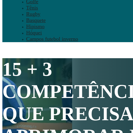
Golfe
Tênis
Rugby
Basquete
Hipismo
Hóquei
Campos futebol inverno
15 + 3
COMPETÊNC
QUE PRECISA