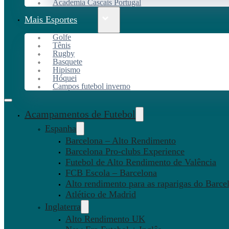
Academia Cascais Portugal
Mais Esportes
Golfe
Tênis
Rugby
Basquete
Hipismo
Hóquei
Campos futebol inverno
Acampamentos de Futebol
Espanha
Barcelona – Alto Rendimento
Barcelona Pro-clubs Experience
Futebol de Alto Rendimento de Valência
FCB Escola – Barcelona
Alto rendimento para as raparigas do Barce
Atlético de Madrid
Inglaterra
Alto Rendimento UK