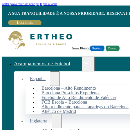
Saltar para o conteúdo principal
Ir para o footer
A SUA TRANQUILIDADE É A NOSSA PRIORIDADE: RESERVA 
Leia mais
Nossa História
Registro
Contato
Acampamentos de Futebol
Espanha
Barcelona – Alto Rendimento
Barcelona Pro-clubs Experience
Futebol de Alto Rendimento de Valência
FCB Escola – Barcelona
Alto rendimento para as raparigas do Barcelona
Atlético de Madrid
Inglaterra