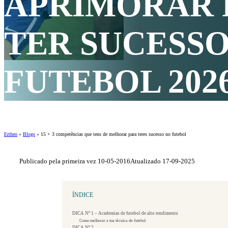
APRIMORAR 
TER SUCESSO
FUTEBOL 202
Ertheo
»
Blogs
»
15 + 3 competências que tens de melhorar para teres sucesso no futebol
Publicado pela primeira vez 10-05-2016
Atualizado 17-09-2025
ÍNDICE
DICA Nº 1 – Academias de futebol de alto rendimento
Como melhorar a tua técnica de futebol
DICA Nº 2