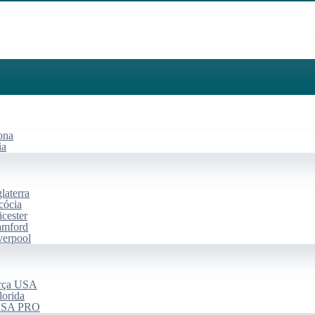
ona
ia
laterra
cócia
cester
amford
verpool
arça USA
lorida
 USA PRO