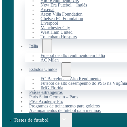
Alto Rendimento UK
New Era Futebol + Inglês
Arsenal
Aston Villa Foundation
Chelsea FC Foundation
Liverpool
Manchester City
West Ham United
Tottenham Hotspurs
Itália
Futebol de alto rendimento em Itália
AC Milan
Estados Unidos
FC Barcelona – Alto Rendimento
Futebol de alto desempenho do PSG na Virgínia
IMG Florida
Países estrangeiros
Paris Saint Germain – Paris
PSG Academy Pro
Programas de treinamento para goleiros
Acampamentos de futebol para meninas
Testes de futebol