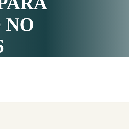
PARA
 NO
6