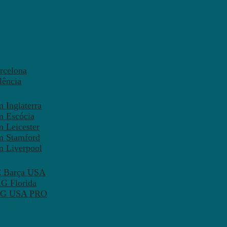
rcelona
lência
 Inglaterra
m Escócia
 Leicester
m Stamford
m Liverpool
FC Barça USA
MG Florida
 PSG USA PRO