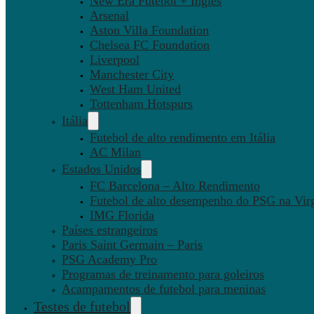
New Era Futebol + Inglês
Arsenal
Aston Villa Foundation
Chelsea FC Foundation
Liverpool
Manchester City
West Ham United
Tottenham Hotspurs
Itália
Futebol de alto rendimento em Itália
AC Milan
Estados Unidos
FC Barcelona – Alto Rendimento
Futebol de alto desempenho do PSG na Virg
IMG Florida
Países estrangeiros
Paris Saint Germain – Paris
PSG Academy Pro
Programas de treinamento para goleiros
Acampamentos de futebol para meninas
Testes de futebol