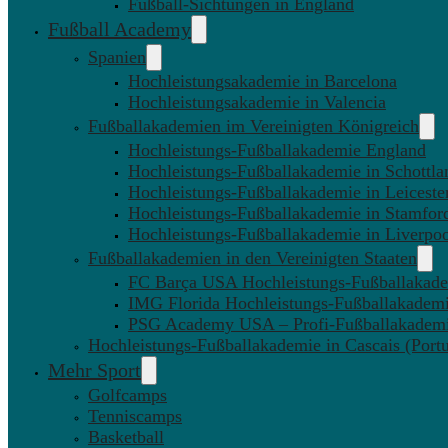
Fußball-Sichtungen in England
Fußball Academy
Spanien
Hochleistungsakademie in Barcelona
Hochleistungsakademie in Valencia
Fußballakademien im Vereinigten Königreich
Hochleistungs-Fußballakademie England
Hochleistungs-Fußballakademie in Schottla
Hochleistungs-Fußballakademie in Leiceste
Hochleistungs-Fußballakademie in Stamfor
Hochleistungs-Fußballakademie in Liverpo
Fußballakademien in den Vereinigten Staaten
FC Barça USA Hochleistungs-Fußballakad
IMG Florida Hochleistungs-Fußballakadem
PSG Academy USA – Profi-Fußballakadem
Hochleistungs-Fußballakademie in Cascais (Portu
Mehr Sport
Golfcamps
Tenniscamps
Basketball