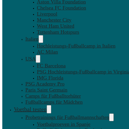
Aston Villa Foundation
Chelsea FC Foundation
Liverpool
Manchester City
West Ham United
Tottenham Hotspurs
Italien
Hochleistungs-Fußballcamp in Italien
AC Milan
USA
FC Barcelona
PSG Hochleistungs-Fußballcamp in Virgini
IMG Florida
PSG Academy Pro
Paris Saint Germain
Camps für Fußballtorhüter
Fußballcamps für Mädchen
Voetbal testen
Probetrainings für Fußballmannschaften
Voetbalproeven in Spanje