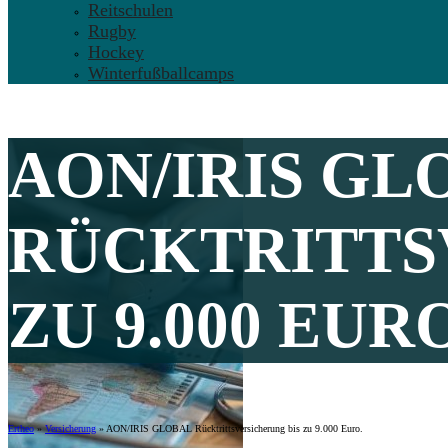
Reitschulen
Rugby
Hockey
Winterfußballcamps
AON/IRIS GL
RÜCKTRITTS
ZU 9.000 EURO
Ertheo
»
Versicherung
»
AON/IRIS GLOBAL Rücktrittsversicherung bis zu 9.000 Euro.