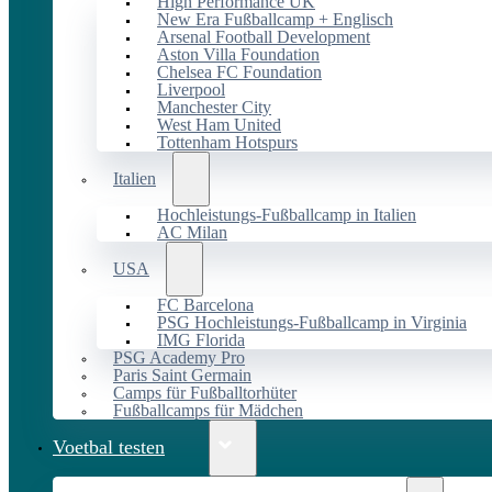
High Performance UK
New Era Fußballcamp + Englisch
Arsenal Football Development
Aston Villa Foundation
Chelsea FC Foundation
Liverpool
Manchester City
West Ham United
Tottenham Hotspurs
Italien
Hochleistungs-Fußballcamp in Italien
AC Milan
USA
FC Barcelona
PSG Hochleistungs-Fußballcamp in Virginia
IMG Florida
PSG Academy Pro
Paris Saint Germain
Camps für Fußballtorhüter
Fußballcamps für Mädchen
Voetbal testen