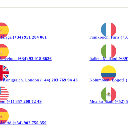
 Málaga
(+34) 951 204 061
Frankreich. Paris
(+3
Barcelona
(+34) 93 018 6626
Italien. Mailand
(+39
es Königreich. London
(+44) 203 769 94 43
Kolumbien. Bogotá
(
ton
(+1) 857 208 72 49
Mexiko-Stadt
(+52) 
 Madrid
(+34) 902 750 359