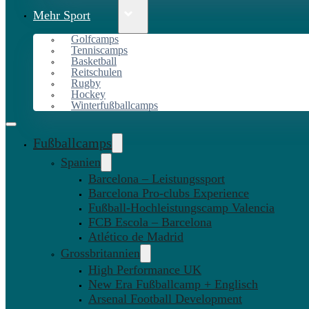
Mehr Sport
Golfcamps
Tenniscamps
Basketball
Reitschulen
Rugby
Hockey
Winterfußballcamps
Fußballcamps
Spanien
Barcelona – Leistungssport
Barcelona Pro-clubs Experience
Fußball-Hochleistungscamp Valencia
FCB Escola – Barcelona
Atlético de Madrid
Grossbritannien
High Performance UK
New Era Fußballcamp + Englisch
Arsenal Football Development