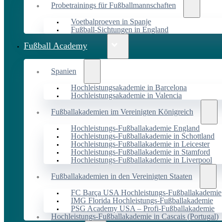
Probetrainings für Fußballmannschaften
Voetbalproeven in Spanje
Fußball-Sichtungen in England
Fußball Academy
Spanien
Hochleistungsakademie in Barcelona
Hochleistungsakademie in Valencia
Fußballakademien im Vereinigten Königreich
Hochleistungs-Fußballakademie England
Hochleistungs-Fußballakademie in Schottland
Hochleistungs-Fußballakademie in Leicester
Hochleistungs-Fußballakademie in Stamford
Hochleistungs-Fußballakademie in Liverpool
Fußballakademien in den Vereinigten Staaten
FC Barça USA Hochleistungs-Fußballakademie
IMG Florida Hochleistungs-Fußballakademie
PSG Academy USA – Profi-Fußballakademie
Hochleistungs-Fußballakademie in Cascais (Portugal)