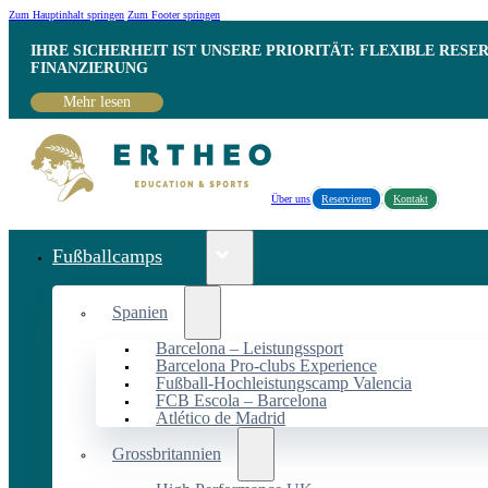
Zum Hauptinhalt springen
Zum Footer springen
IHRE SICHERHEIT IST UNSERE PRIORITÄT: FLEXIBLE RESE
INANZIERUNG
Mehr lesen
Über uns
Reservieren
Kontakt
Fußballcamps
Spanien
Barcelona – Leistungssport
Barcelona Pro-clubs Experience
Fußball-Hochleistungscamp Valencia
FCB Escola – Barcelona
Atlético de Madrid
Grossbritannien