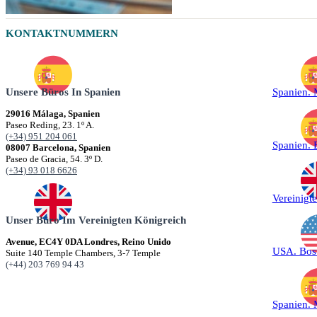
KONTAKTNUMMERN
Unsere Büros In Spanien
Spanien.
29016 Málaga, Spanien
Paseo Reding, 23. 1º A.
(+34) 951 204 061
Spanien. 
08007 Barcelona, Spanien
Paseo de Gracia, 54. 3º D.
(+34) 93 018 6626
Vereinigt
Unser Büro Im Vereinigten Königreich
Avenue, EC4Y 0DA Londres, Reino Unido
USA. Bos
Suite 140 Temple Chambers, 3-7 Temple
(+44) 203 769 94 43
Spanien.