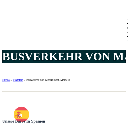
BUSVERKEHR VON MA
Ertheo
»
Transfers
»
Busverkehr von Madrid nach Marbella
Unsere Büros In Spanien