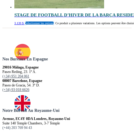
STAGE DE FOOTBALL D’HIVER DE LA BARÇA RESID
3.139
$
Sélectionner les options
Ce produit a plusieurs variations. Les options peuvent être choisi
Nos Bureaux En Espagne
29016 Málaga, Espagne
Paseo Reding, 23. 1º A.
(+34) 951 204 061
08007 Barcelone, Espagne
Paseo de Gracia, 54. 3º D.
(+34) 93 018 6626
Notre Bureau Au Royaume-Uni
Avenue, EC4Y 0DA Londres, Royaume-Uni
Suite 140 Temple Chambers, 3-7 Temple
(+44) 203 769 94 43