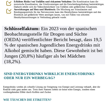
Erhöhtes Risiko von Unfällen und riskantem Verhalten:
Die Kombination kann die
motorische Koordination, das Urteilsvermögen und die Entscheidungsfindung beeinträchtigen.
Dadurch erhöht sich die Wahrscheinlichkeit von Unfällen oder gefährlichen Situationen.
Auswirkungen auf Herz und Blutdruck:
Die Mischung aus Stimulanzien und
Beruhigungsmitteln für das Nervensystem kann den Herzrhythmus beeinträchtigen und den
Blutdruck auf gefährliche Werte ansteigen lassen, was mit Fällen von schweren
Herzrhythmusstörungen in Verbindung gebracht wurde.
Schlüsselfaktum:
Ein 2023 von der spanischen
Beobachtungsstelle für Drogen und Süchte
(OEDA) veröffentlichter Bericht besagt, dass 19,5
% der spanischen Jugendlichen Energydrinks mit
Alkohol gemischt haben. Diese Gewohnheit ist bei
Jungen (20,8%) häufiger als bei Mädchen
(18,2%).
SIND ENERGYDRINKS WIRKLICH ENERGYDRINKS
ODER NUR EIN WERBEGAG?
Energydrinks werden als schnelle Lösung zur Steigerung von Energie und Leistung verkauft, aber die
Realität sieht ganz anders aus. Trotz ihres Namens liefern sie keine echte Energie, sondern einen
vorübergehenden Effekt durch Koffein und Zucker.
WIE TÄUSCHEN DIE ETIKETTEN?