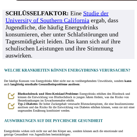
SCHLÜSSELFAKTOR:
Eine
Studie der
University of Southern California
ergab, dass
Jugendliche, die häufig Energydrinks
konsumieren, eher unter Schlafstörungen und
Tagesmüdigkeit leiden. Das kann sich auf ihre
schulischen Leistungen und ihre Stimmung
auswirken.
WELCHE KRANKHEITEN KÖNNEN ENERGYDRINKS VERURSACHEN?
Der häufige Konsum von Energydrinks führt nicht nur zu vorübergehendem Unwohlsein, sondern
kann
auch
langfristig ernsthafte Gesundheitsprobleme auslösen
:
Bluthochdruck und Herz-Kreislauf-Probleme:
Energydrinks erhöhen den Blutdruck und
können die Entwicklung von Bluthochdruck in jungen Jahren fördern, was das Risiko von
Herzerkrankungen im Erwachsenenalter erhöht.
Typ-2-Diabetes:
Ihr hoher Zuckergehalt verursacht Blutzuckerspitzen, die eine Insulinresistenz
auslösen und das Risiko für die Entwicklung von Diabetes erhöhen können, wenn sie mit einer
ungesunden Ernährung kombiniert werden.
AUSWIRKUNGEN AUF DIE PSYCHISCHE GESUNDHEIT
Energydrinks wirken sich nicht nur auf den Körper aus, sondern können auch die emotionale und
geistige Gesundheit von Jugendlichen beeinträchtigen: