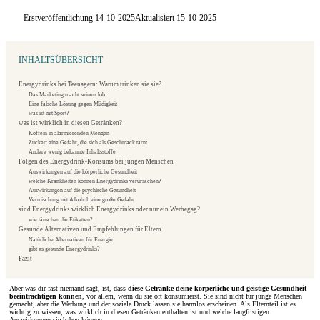
Erstveröffentlichung 14-10-2025
Aktualisiert 15-10-2025
INHALTSÜBERSICHT
Energydrinks bei Teenagern: Warum trinken sie sie?
Das Marketing macht seinen Job
Eine falsche Lösung gegen Müdigkeit
was ist mit Sport?
was ist wirklich in diesen Getränken?
Koffein in alarmierenden Mengen
Zucker: eine Gefahr, die sich als Geschmack tarnt
Andere wenig bekannte Inhaltsstoffe
Folgen des Energydrink-Konsums bei jungen Menschen
Auswirkungen auf die körperliche Gesundheit
welche Krankheiten können Energydrinks verursachen?
Auswirkungen auf die psychische Gesundheit
Vermischung mit Alkohol: eine große Gefahr
sind Energydrinks wirklich Energydrinks oder nur ein Werbegag?
wie täuschen die Etiketten?
Gesunde Alternativen und Empfehlungen für Eltern
Natürliche Alternativen für Energie
gibt es gesunde Energydrinks?
Fazit
Aber was dir fast niemand sagt, ist, dass
diese Getränke deine körperliche und geistige Gesundheit
beeinträchtigen können
, vor allem, wenn du sie oft konsumierst. Sie sind nicht für junge Menschen
gemacht, aber die Werbung und der soziale Druck lassen sie harmlos erscheinen. Als Elternteil ist es
wichtig zu wissen, was wirklich in diesen Getränken enthalten ist und welche langfristigen
Auswirkungen sie haben können.