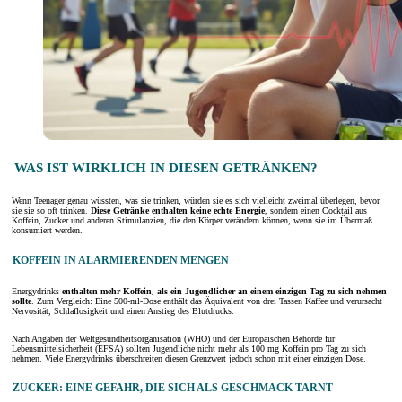
WAS IST WIRKLICH IN DIESEN GETRÄNKEN?
Wenn Teenager genau wüssten, was sie trinken, würden sie es sich vielleicht zweimal überlegen, bevor
sie sie so oft trinken.
Diese Getränke enthalten keine echte Energie
, sondern einen Cocktail aus
Koffein, Zucker und anderen Stimulanzien, die den Körper verändern können, wenn sie im Übermaß
konsumiert werden.
KOFFEIN IN ALARMIERENDEN MENGEN
Energydrinks
enthalten mehr Koffein, als ein Jugendlicher an einem einzigen Tag zu sich nehmen
sollte
. Zum Vergleich: Eine 500-ml-Dose enthält das Äquivalent von drei Tassen Kaffee und verursacht
Nervosität, Schlaflosigkeit und einen Anstieg des Blutdrucks.
Nach Angaben der Weltgesundheitsorganisation (WHO) und der Europäischen Behörde für
Lebensmittelsicherheit (EFSA) sollten Jugendliche nicht mehr als 100 mg Koffein pro Tag zu sich
nehmen. Viele Energydrinks überschreiten diesen Grenzwert jedoch schon mit einer einzigen Dose.
ZUCKER: EINE GEFAHR, DIE SICH ALS GESCHMACK TARNT