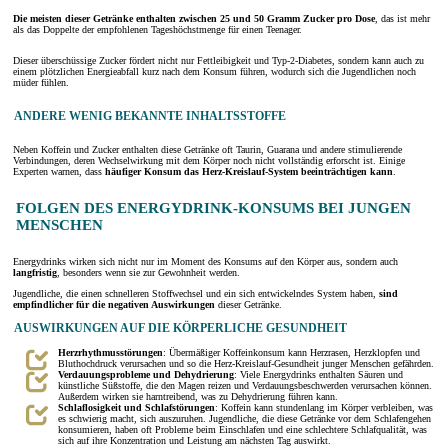
Die meisten dieser Getränke enthalten zwischen 25 und 50 Gramm Zucker pro Dose
, das ist mehr
als das Doppelte der empfohlenen Tageshöchstmenge für einen Teenager.
Dieser überschüssige Zucker fördert nicht nur Fettleibigkeit und Typ-2-Diabetes, sondern kann auch zu
einem plötzlichen Energieabfall kurz nach dem Konsum führen, wodurch sich die Jugendlichen noch
müder fühlen.
ANDERE WENIG BEKANNTE INHALTSSTOFFE
Neben Koffein und Zucker enthalten diese Getränke oft Taurin, Guarana und andere stimulierende
Verbindungen, deren Wechselwirkung mit dem Körper noch nicht vollständig erforscht ist. Einige
Experten warnen, dass
häufiger Konsum das Herz-Kreislauf-System beeinträchtigen kann
.
FOLGEN DES ENERGYDRINK-KONSUMS BEI JUNGEN
MENSCHEN
Energydrinks wirken sich nicht nur im Moment des Konsums auf den Körper aus, sondern auch
langfristig
, besonders wenn sie zur Gewohnheit werden.
Jugendliche, die einen schnelleren Stoffwechsel und ein sich entwickelndes System haben,
sind
empfindlicher für die negativen Auswirkungen
dieser Getränke.
AUSWIRKUNGEN AUF DIE KÖRPERLICHE GESUNDHEIT
Herzrhythmusstörungen
: Übermäßiger Koffeinkonsum kann Herzrasen, Herzklopfen und
Bluthochdruck verursachen und so die Herz-Kreislauf-Gesundheit junger Menschen gefährden.
Verdauungsprobleme und Dehydrierung
: Viele Energydrinks enthalten Säuren und
künstliche Süßstoffe, die den Magen reizen und Verdauungsbeschwerden verursachen können.
Außerdem wirken sie harntreibend, was zu Dehydrierung führen kann.
Schlaflosigkeit und Schlafstörungen
: Koffein kann stundenlang im Körper verbleiben, was
es schwierig macht, sich auszuruhen. Jugendliche, die diese Getränke vor dem Schlafengehen
konsumieren, haben oft Probleme beim Einschlafen und eine schlechtere Schlafqualität, was
sich auf ihre Konzentration und Leistung am nächsten Tag auswirkt.