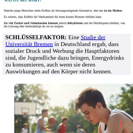
WAS IST MIT SPORT?
Manche junge Menschen sehen Koffein als leistungssteigernde Alternative, aber das
ist ein Mythos
.
Es stimmt, dass Koffein die Wachsamkeit für einen kurzen Moment erhöhen kann.
Zu viel Zucker und Stimulanzien können
jedoch
dehydrieren
und die Herzfrequenz erhöhen, was
die Leistung eher beeinträchtigt als sie zu steigern.
SCHLÜSSELFAKTOR:
Eine
Studie der
Universität Bremen
in Deutschland ergab, dass
sozialer Druck und Werbung die Hauptfaktoren
sind, die Jugendliche dazu bringen, Energydrinks
zu konsumieren, auch wenn sie deren
Auswirkungen auf den Körper nicht kennen.