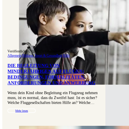
Veröffentlicht 02-10-2025
|
Aktualisiert 02-10-2025
Allgemein
|
Bildung, Sport & Gesundheit
|
Hilfe
DIE BEGLEITUNG VON
MINDERJÄHRIGEN AUF FLÜGEN:
BEDINGUNGEN, FORMALITÄTEN,
ANFORDERUNGEN UND ANWERBUNG
Wenn dein Kind ohne Begleitung ein Flugzeug nehmen
muss, ist es normal, dass du Zweifel hast: Ist es sicher?
Welche Fluggesellschaften bieten Hilfe an? Welche…
Mehr lesen