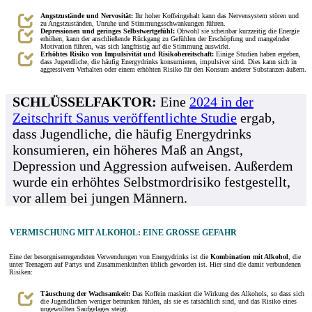
Angstzustände und Nervosität:
Ihr hoher Koffeingehalt kann das Nervensystem stören und
zu Angstzuständen, Unruhe und Stimmungsschwankungen führen.
Depressionen und geringes Selbstwertgefühl:
Obwohl sie scheinbar kurzzeitig die Energie
erhöhen, kann der anschließende Rückgang zu Gefühlen der Erschöpfung und mangelnder
Motivation führen, was sich langfristig auf die Stimmung auswirkt.
Erhöhtes Risiko von Impulsivität und Risikobereitschaft:
Einige Studien haben ergeben,
dass Jugendliche, die häufig Energydrinks konsumieren, impulsiver sind. Dies kann sich in
aggressivem Verhalten oder einem erhöhten Risiko für den Konsum anderer Substanzen äußern.
SCHLÜSSELFAKTOR:
Eine
2024 in der
Zeitschrift Sanus veröffentlichte Studie
ergab,
dass Jugendliche, die häufig Energydrinks
konsumieren, ein höheres Maß an Angst,
Depression und Aggression aufweisen. Außerdem
wurde ein erhöhtes Selbstmordrisiko festgestellt,
vor allem bei jungen Männern.
VERMISCHUNG MIT ALKOHOL: EINE GROSSE GEFAHR
Eine der besorgniserregendsten Verwendungen von Energydrinks ist die
Kombination mit Alkohol
, die
unter Teenagern auf Partys und Zusammenkünften üblich geworden ist. Hier sind die damit verbundenen
Risiken:
Täuschung der Wachsamkeit:
Das Koffein maskiert die Wirkung des Alkohols, so dass sich
die Jugendlichen weniger betrunken fühlen, als sie es tatsächlich sind, und das Risiko eines
ungewollten Saufgelages steigt.