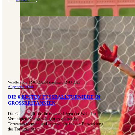
Mehr lesen
Veröffentlicht 22-01-2025
|
Aktualisiert 12-03-2025
Allgemein
|
Fußball
DIE 6 BESTEN FUSSBALLTURNIERE IN G
ROSSBRITANNIEN
Das Gleiche gilt für die unteren Ligen der Welt. Im
Vereinigten Königreich gibt es zahlreiche
Torwartakademien und -camps, die für die Entwicklung
der Torhüter der…