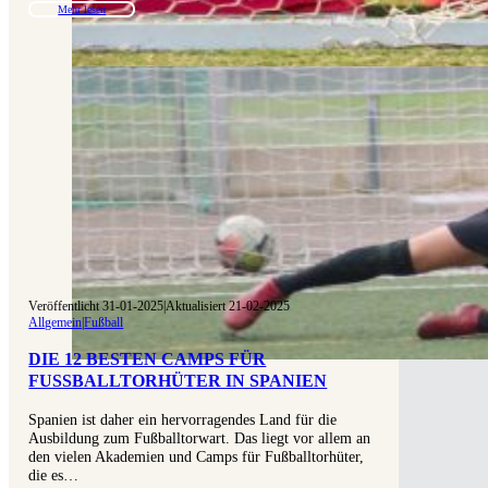
Mehr lesen
Veröffentlicht 31-01-2025
|
Aktualisiert 21-02-2025
Allgemein
|
Fußball
DIE 12 BESTEN CAMPS FÜR
FUSSBALLTORHÜTER IN SPANIEN
Spanien ist daher ein hervorragendes Land für die
Ausbildung zum Fußballtorwart. Das liegt vor allem an
den vielen Akademien und Camps für Fußballtorhüter,
die es…