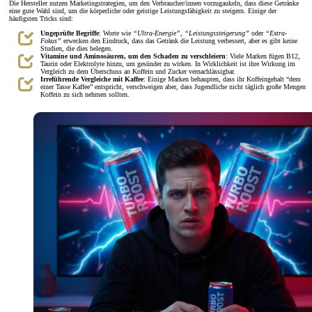
Die Hersteller nutzen Marketingstrategien, um den Verbraucher/innen vorzugaukeln, dass diese Getränke
eine gute Wahl sind, um die körperliche oder geistige Leistungsfähigkeit zu steigern. Einige der
häufigsten Tricks sind:
Ungeprüfte Begriffe
: Worte wie
“Ultra-Energie”
,
“Leistungssteigerung”
oder
“Extra-
Fokus”
erwecken den Eindruck, dass das Getränk die Leistung verbessert, aber es gibt keine
Studien, die dies belegen.
Vitamine und Aminosäuren, um den Schaden zu verschleiern
: Viele Marken fügen B12,
Taurin oder Elektrolyte hinzu, um gesünder zu wirken. In Wirklichkeit ist ihre Wirkung im
Vergleich zu dem Überschuss an Koffein und Zucker vernachlässigbar.
Irreführende Vergleiche mit Kaffee
: Einige Marken behaupten, dass ihr Koffeingehalt “dem
einer Tasse Kaffee” entspricht, verschweigen aber, dass Jugendliche nicht täglich große Mengen
Koffein zu sich nehmen sollten.