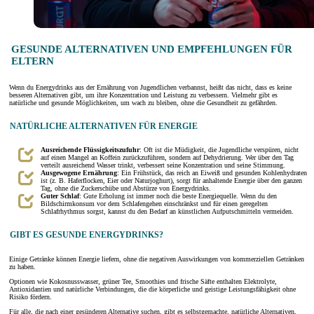
GESUNDE ALTERNATIVEN UND EMPFEHLUNGEN FÜR
ELTERN
Wenn du Energydrinks aus der Ernährung von Jugendlichen verbannst, heißt das nicht, dass es keine
besseren Alternativen gibt, um ihre Konzentration und Leistung zu verbessern. Vielmehr gibt es
natürliche und gesunde Möglichkeiten, um wach zu bleiben, ohne die Gesundheit zu gefährden.
NATÜRLICHE ALTERNATIVEN FÜR ENERGIE
Ausreichende Flüssigkeitszufuhr
: Oft ist die Müdigkeit, die Jugendliche verspüren, nicht
auf einen Mangel an Koffein zurückzuführen, sondern auf Dehydrierung. Wer über den Tag
verteilt ausreichend Wasser trinkt, verbessert seine Konzentration und seine Stimmung.
Ausgewogene Ernährung
: Ein Frühstück, das reich an Eiweiß und gesunden Kohlenhydraten
ist (z. B. Haferflocken, Eier oder Naturjoghurt), sorgt für anhaltende Energie über den ganzen
Tag, ohne die Zuckerschübe und Abstürze von Energydrinks.
Guter Schlaf
: Gute Erholung ist immer noch die beste Energiequelle. Wenn du den
Bildschirmkonsum vor dem Schlafengehen einschränkst und für einen geregelten
Schlafrhythmus sorgst, kannst du den Bedarf an künstlichen Aufputschmitteln vermeiden.
GIBT ES GESUNDE ENERGYDRINKS?
Einige Getränke können Energie liefern, ohne die negativen Auswirkungen von kommerziellen Getränken
zu haben.
Optionen wie Kokosnusswasser, grüner Tee, Smoothies und frische Säfte enthalten Elektrolyte,
Antioxidantien und natürliche Verbindungen, die die körperliche und geistige Leistungsfähigkeit ohne
Risiko fördern.
Für alle, die nach einer gesünderen Alternative suchen, gibt es selbstgemachte, natürliche Alternativen,