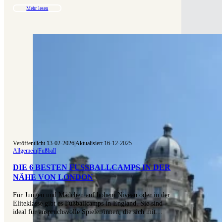
Mehr lesen
Veröffentlicht 13-02-2026
|
Aktualisiert 16-12-2025
Allgemein
|
Fußball
DIE 6 BESTEN FUSSBALLCAMPS IN DER N
ÄHE VON LONDON
Für Jungen und Mädchen auf hohem Niveau oder in der
Eliteklasse gibt es Fußballcamps in England. Sie sind
ideal für anspruchsvolle Spieler/innen, die sich mit…