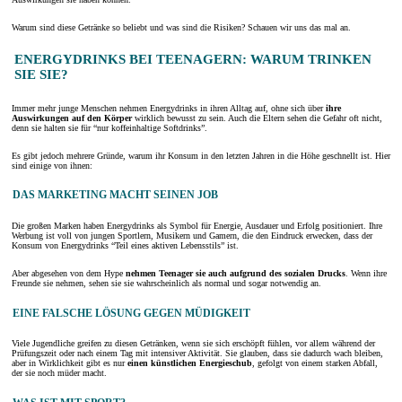
Warum sind diese Getränke so beliebt und was sind die Risiken? Schauen wir uns das mal an.
ENERGYDRINKS BEI TEENAGERN: WARUM TRINKEN
SIE SIE?
Immer mehr junge Menschen nehmen Energydrinks in ihren Alltag auf, ohne sich über
ihre
Auswirkungen auf den Körper
wirklich bewusst zu sein. Auch die Eltern sehen die Gefahr oft nicht,
denn sie halten sie für “nur koffeinhaltige Softdrinks”.
Es gibt jedoch mehrere Gründe, warum ihr Konsum in den letzten Jahren in die Höhe geschnellt ist. Hier
sind einige von ihnen:
DAS MARKETING MACHT SEINEN JOB
Die großen Marken haben Energydrinks als Symbol für Energie, Ausdauer und Erfolg positioniert. Ihre
Werbung ist voll von jungen Sportlern, Musikern und Gamern, die den Eindruck erwecken, dass der
Konsum von Energydrinks “Teil eines aktiven Lebensstils” ist.
Aber abgesehen von dem Hype
nehmen Teenager sie auch aufgrund des sozialen Drucks
. Wenn ihre
Freunde sie nehmen, sehen sie sie wahrscheinlich als normal und sogar notwendig an.
EINE FALSCHE LÖSUNG GEGEN MÜDIGKEIT
Viele Jugendliche greifen zu diesen Getränken, wenn sie sich erschöpft fühlen, vor allem während der
Prüfungszeit oder nach einem Tag mit intensiver Aktivität. Sie glauben, dass sie dadurch wach bleiben,
aber in Wirklichkeit gibt es nur
einen künstlichen Energieschub
, gefolgt von einem starken Abfall,
der sie noch müder macht.