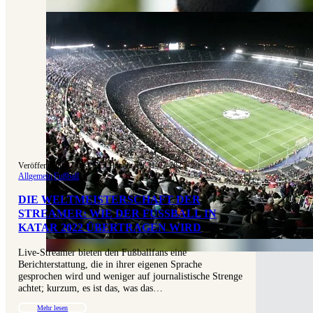
Veröffentlicht 07-07-2025
|
Aktualisiert 31-07-2025
Allgemein
|
Fußball
DIE WELTMEISTERSCHAFT DER
STREAMER: WIE DER FUSSBALL IN K
ATAR 2022 ÜBERTRAGEN WIRD
Live-Streamer bieten den Fußballfans eine
Berichterstattung, die in ihrer eigenen Sprache
gesprochen wird und weniger auf journalistische Strenge
achtet; kurzum, es ist das, was das…
Mehr lesen