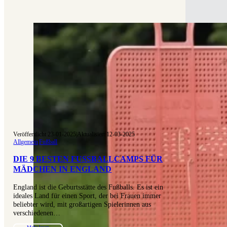
Veröffentlicht 23-01-2025
|
Aktualisiert 12-03-2025
Allgemein
|
Fußball
DIE 9 BESTEN FUSSBALLCAMPS FÜR M
ÄDCHEN IN ENGLAND
England ist die Geburtsstätte des Fußballs. Es ist ein
ideales Land für einen Sport, der bei Frauen immer
beliebter wird, mit großartigen Spielerinnen aus
verschiedenen…