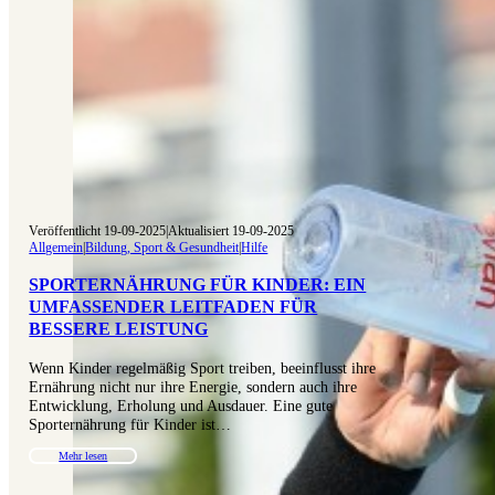
Veröffentlicht 19-09-2025
|
Aktualisiert 19-09-2025
Allgemein
|
Bildung, Sport & Gesundheit
|
Hilfe
SPORTERNÄHRUNG FÜR KINDER: EIN
UMFASSENDER LEITFADEN FÜR
BESSERE LEISTUNG
Wenn Kinder regelmäßig Sport treiben, beeinflusst ihre
Ernährung nicht nur ihre Energie, sondern auch ihre
Entwicklung, Erholung und Ausdauer. Eine gute
Sporternährung für Kinder ist…
Mehr lesen