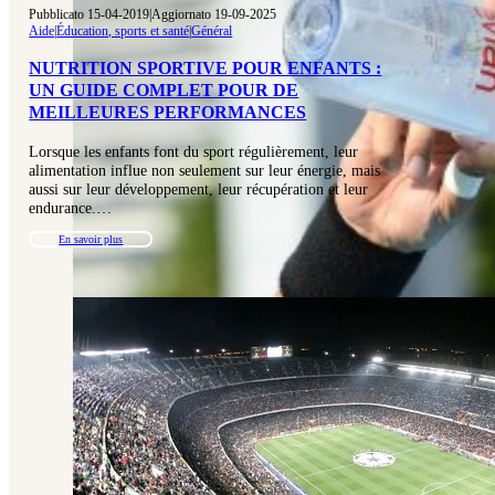
Pubblicato 15-04-2019
|
Aggiornato 19-09-2025
Aide
|
Éducation, sports et santé
|
Général
NUTRITION SPORTIVE POUR ENFANTS :
UN GUIDE COMPLET POUR DE
MEILLEURES PERFORMANCES
Lorsque les enfants font du sport régulièrement, leur
alimentation influe non seulement sur leur énergie, mais
aussi sur leur développement, leur récupération et leur
endurance.…
En savoir plus