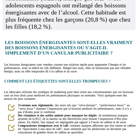
adolescents espagnols ont mélangé des boissons
énergisantes avec de l’alcool. Cette habitude est
plus fréquente chez les garçons (20,8 %) que chez
les filles (18,2 %).
LES BOISSONS ÉNERGISANTES SONT-ELLES VRAIMENT
DES BOISSONS ÉNERGISANTES OU S’AGIT-IL
SIMPLEMENT D’UN CANULAR PUBLICITAIRE ?
Les boissons énergisantes sont vendues comme une solution rapide pour augmenter l’énergie et les
performances, mais la réalité est très différente. Malgré leur nom, elles ne fournissent pas une véritable
énergie, mais un effet temporaire dû à la caféine et au sucre.
COMMENT LES ÉTIQUETTES SONT-ELLES TROMPEUSES ?
Les fabricants utilisent des stratégies de marketing pour faire croire aux consommateurs que ces boissons
sont un bon choix pour améliorer les performances physiques ou mentales. Voici quelques-unes des
astuces les plus courantes :
Des
termes non réglementés
: des mots tels que
“ultra-énergie”
,
“performance boost”
ou
“extra focus”
donnent l’impression que la boisson améliore les performances, mais il n’y a
pas d’études pour le confirmer.
Des vitamines et des acides aminés pour masquer les dégâts
: de nombreuses marques
ajoutent de la B12, de la taurine ou des électrolytes pour donner l’impression d’être plus
saines. En réalité, leur impact est négligeable par rapport à l’excès de caféine et de sucre.
Comparaisons trompeuses avec le café
: certaines marques affirment que leur teneur en caféine
est “équivalente à une tasse de café”, mais omettent que les adolescents ne devraient pas
consommer de grandes doses de caféine au quotidien.