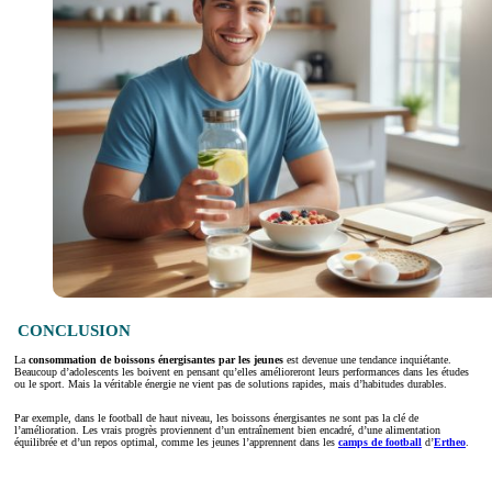
CONCLUSION
La
consommation de boissons énergisantes par les jeunes
est devenue une tendance inquiétante.
Beaucoup d’adolescents les boivent en pensant qu’elles amélioreront leurs performances dans les études
ou le sport. Mais la véritable énergie ne vient pas de solutions rapides, mais d’habitudes durables.
Par exemple, dans le football de haut niveau, les boissons énergisantes ne sont pas la clé de
l’amélioration. Les vrais progrès proviennent d’un entraînement bien encadré, d’une alimentation
équilibrée et d’un repos optimal, comme les jeunes l’apprennent dans les
camps de football
d’
Ertheo
.