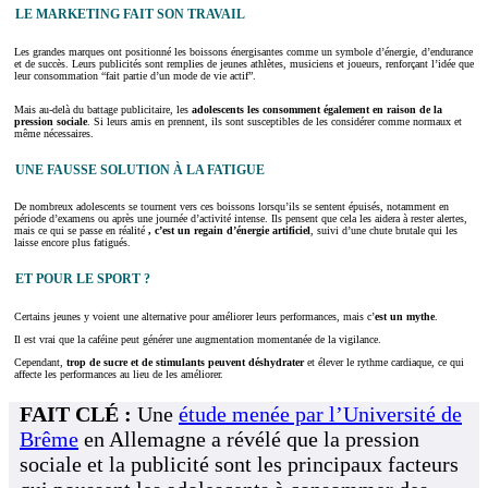
LE MARKETING FAIT SON TRAVAIL
Les grandes marques ont positionné les boissons énergisantes comme un symbole d’énergie, d’endurance
et de succès. Leurs publicités sont remplies de jeunes athlètes, musiciens et joueurs, renforçant l’idée que
leur consommation “fait partie d’un mode de vie actif”.
Mais au-delà du battage publicitaire, les
adolescents les consomment également en raison de la
pression sociale
. Si leurs amis en prennent, ils sont susceptibles de les considérer comme normaux et
même nécessaires.
UNE FAUSSE SOLUTION À LA FATIGUE
De nombreux adolescents se tournent vers ces boissons lorsqu’ils se sentent épuisés, notamment en
période d’examens ou après une journée d’activité intense. Ils pensent que cela les aidera à rester alertes,
mais ce qui se passe en réalité
, c’est un regain d’énergie artificiel
, suivi d’une chute brutale qui les
laisse encore plus fatigués.
ET POUR LE SPORT ?
Certains jeunes y voient une alternative pour améliorer leurs performances, mais c’
est un mythe
.
Il est vrai que la caféine peut générer une augmentation momentanée de la vigilance.
Cependant,
trop de sucre et de stimulants peuvent déshydrater
et élever le rythme cardiaque, ce qui
affecte les performances au lieu de les améliorer.
FAIT CLÉ :
Une
étude menée par l’Université de
Brême
en Allemagne a révélé que la pression
sociale et la publicité sont les principaux facteurs