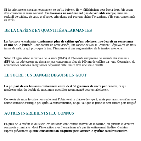
Si les adolescents savaient exactement ce qu’ils boivent, ils y réfléchiraient peut-être à deux fois avant
d’en consommer aussi souvent.
Ces boissons ne contiennent pas de véritable énergie
, mais un
cocktail de caféine, de sucre et d’autres stimulants qui peuvent altérer l’organisme s’ils sont consommés
en excès.
DE LA CAFÉINE EN QUANTITÉS ALARMANTES
Les boissons énergisantes
contiennent plus de caféine qu’un adolescent ne devrait en consommer
en une seule journée
. Pour donner un ordre d’idée, une canette de 500 ml contient l’équivalent de trois
tasses de café, ce qui provoque le trac, l’insomnie et une augmentation de la tension artérielle.
Selon l’Organisation mondiale de la santé (OMS) et l’Autorité européenne de sécurité des aliments
(EFSA), les adolescents ne devraient pas consommer plus de 100 mg de caféine par jour. Cependant, de
nombreuses boissons énergisantes dépassent cette limite avec une seule canette.
LE SUCRE : UN DANGER DÉGUISÉ EN GOÛT
La plupart de ces boissons contiennent entre 25 et 50 grammes de sucre par canette
, ce qui
représente plus du double du maximum quotidien recommandé pour un adolescent.
Cet excès de sucre favorise non seulement l’obésité et le diabète de type 2, mais peut aussi entraîner une
baisse soudaine d’énergie peu après la consommation, ce qui fait que le jeune se sent encore plus fatigué.
AUTRES INGRÉDIENTS PEU CONNUS
En plus de la caféine et du sucre, ces boissons contiennent souvent de la taurine, du guarana et d’autres
composés stimulants, dont l’interaction avec l’organisme n’a pas été entièrement étudiée. Certains
experts préviennent qu’
une consommation fréquente peut affecter le système cardiovasculaire
.