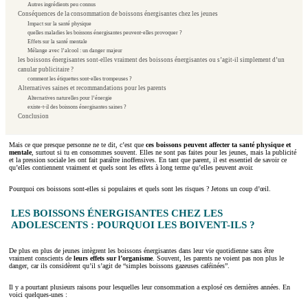
Autres ingrédients peu connus
Conséquences de la consommation de boissons énergisantes chez les jeunes
Impact sur la santé physique
quelles maladies les boissons énergisantes peuvent-elles provoquer ?
Effets sur la santé mentale
Mélange avec l’alcool : un danger majeur
les boissons énergisantes sont-elles vraiment des boissons énergisantes ou s’agit-il simplement d’un
canular publicitaire ?
comment les étiquettes sont-elles trompeuses ?
Alternatives saines et recommandations pour les parents
Alternatives naturelles pour l’énergie
existe-t-il des boissons énergisantes saines ?
Conclusion
Mais ce que presque personne ne te dit, c’est que
ces boissons peuvent affecter ta santé physique et
mentale
, surtout si tu en consommes souvent. Elles ne sont pas faites pour les jeunes, mais la publicité
et la pression sociale les ont fait paraître inoffensives. En tant que parent, il est essentiel de savoir ce
qu’elles contiennent vraiment et quels sont les effets à long terme qu’elles peuvent avoir.
Pourquoi ces boissons sont-elles si populaires et quels sont les risques ? Jetons un coup d’œil.
LES BOISSONS ÉNERGISANTES CHEZ LES
ADOLESCENTS : POURQUOI LES BOIVENT-ILS ?
De plus en plus de jeunes intègrent les boissons énergisantes dans leur vie quotidienne sans être
vraiment conscients de
leurs effets sur l’organisme
. Souvent, les parents ne voient pas non plus le
danger, car ils considèrent qu’il s’agit de “simples boissons gazeuses caféinées”.
Il y a pourtant plusieurs raisons pour lesquelles leur consommation a explosé ces dernières années. En
voici quelques-unes :