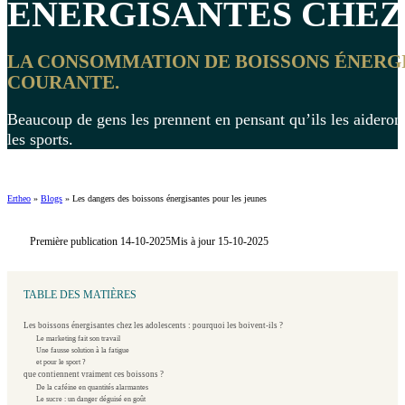
ÉNERGISANTES
CHEZ 
LA CONSOMMATION DE BOISSONS ÉNERGI
COURANTE.
Beaucoup de gens les prennent en pensant qu’ils les aideron
les sports.
Ertheo
»
Blogs
»
Les dangers des boissons énergisantes pour les jeunes
Première publication 14-10-2025
Mis à jour 15-10-2025
TABLE DES MATIÈRES
Les boissons énergisantes chez les adolescents : pourquoi les boivent-ils ?
Le marketing fait son travail
Une fausse solution à la fatigue
et pour le sport ?
que contiennent vraiment ces boissons ?
De la caféine en quantités alarmantes
Le sucre : un danger déguisé en goût