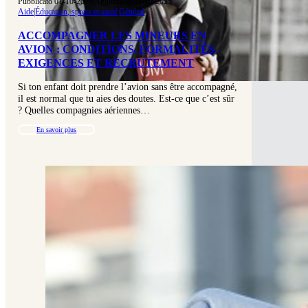
Pubblicato 01-10-2025
|
Aggiornato 01-10-2025
Aide
|
Éducation, sports et santé
|
Général
ACCOMPAGNER LES MINEURS EN
AVION : CONDITIONS, FORMALITÉS,
EXIGENCES ET RECRUTEMENT
Si ton enfant doit prendre l’avion sans être accompagné,
il est normal que tu aies des doutes. Est-ce que c’est sûr
? Quelles compagnies aériennes…
En savoir plus