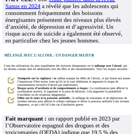
Sanus en 2024
a révélé que les adolescents qui
consomment fréquemment des boissons
énergisantes présentent des niveaux plus élevés
d’anxiété, de dépression et d’agressivité. Un
risque accru de suicide a également été observé,
en particulier chez les jeunes hommes.
MÉLANGE AVEC L’ALCOOL : UN DANGER MAJEUR
L’une des utilisations les plus inquiétantes des boissons énergisantes est le
mélange avec l’alcool
, qui
est devenu courant chez les adolescents lors des fêtes et des rassemblements. Voici les risques encourus :
Tromperie sur la vigilance : la
caféine masque les effets de l’alcool, ce qui donne aux jeunes
l’impression d’être moins ivres qu’ils ne le sont réellement et augmente le risque de
consommation excessive d’alcool par inadvertance.
Risque accru d’accidents et de comportements à risque :
La combinaison peut affecter la
coordination motrice, le jugement et la prise de décision. Cela augmente la probabilité
d’accidents ou de situations dangereuses.
Effets sur le cœur et la pression artérielle :
le mélange de stimulants et de dépresseurs du
système nerveux peut affecter le rythme cardiaque et élever la pression artérielle à des niveaux
dangereux, ce qui a été lié à des cas d’arythmies graves.
Fait marquant :
un rapport publié en 2023 par
l’Observatoire espagnol des drogues et des
toxicomanies (OEDA) indique que 19,5 % des