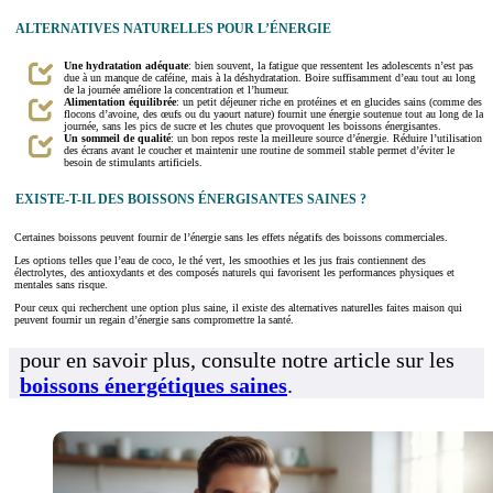
ALTERNATIVES NATURELLES POUR L’ÉNERGIE
Une hydratation adéquate
: bien souvent, la fatigue que ressentent les adolescents n’est pas
due à un manque de caféine, mais à la déshydratation. Boire suffisamment d’eau tout au long
de la journée améliore la concentration et l’humeur.
Alimentation équilibrée
: un petit déjeuner riche en protéines et en glucides sains (comme des
flocons d’avoine, des œufs ou du yaourt nature) fournit une énergie soutenue tout au long de la
journée, sans les pics de sucre et les chutes que provoquent les boissons énergisantes.
Un sommeil de qualité
: un bon repos reste la meilleure source d’énergie. Réduire l’utilisation
des écrans avant le coucher et maintenir une routine de sommeil stable permet d’éviter le
besoin de stimulants artificiels.
EXISTE-T-IL DES BOISSONS ÉNERGISANTES SAINES ?
Certaines boissons peuvent fournir de l’énergie sans les effets négatifs des boissons commerciales.
Les options telles que l’eau de coco, le thé vert, les smoothies et les jus frais contiennent des
électrolytes, des antioxydants et des composés naturels qui favorisent les performances physiques et
mentales sans risque.
Pour ceux qui recherchent une option plus saine, il existe des alternatives naturelles faites maison qui
peuvent fournir un regain d’énergie sans compromettre la santé.
pour en savoir plus, consulte notre article sur les
boissons énergétiques saines
.