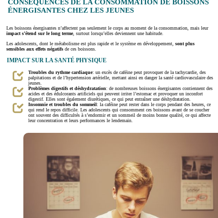
CONSÉQUENCES DE LA CONSOMMATION DE BOISSONS
ÉNERGISANTES CHEZ LES JEUNES
Les boissons énergisantes n’affectent pas seulement le corps au moment de la consommation, mais leur
impact s’étend sur le long terme
, surtout lorsqu’elles deviennent une habitude.
Les adolescents, dont le métabolisme est plus rapide et le système en développement,
sont plus
sensibles aux effets négatifs
de ces boissons.
IMPACT SUR LA SANTÉ PHYSIQUE
Troubles du rythme cardiaque
: un excès de caféine peut provoquer de la tachycardie, des
palpitations et de l’hypertension artérielle, mettant ainsi en danger la santé cardiovasculaire des
jeunes.
Problèmes digestifs et déshydratation
: de nombreuses boissons énergisantes contiennent des
acides et des édulcorants artificiels qui peuvent irriter l’estomac et provoquer un inconfort
digestif. Elles sont également diurétiques, ce qui peut entraîner une déshydratation.
Insomnie et troubles du sommeil
: la caféine peut rester dans le corps pendant des heures, ce
qui rend le repos difficile. Les adolescents qui consomment ces boissons avant de se coucher
ont souvent des difficultés à s’endormir et un sommeil de moins bonne qualité, ce qui affecte
leur concentration et leurs performances le lendemain.