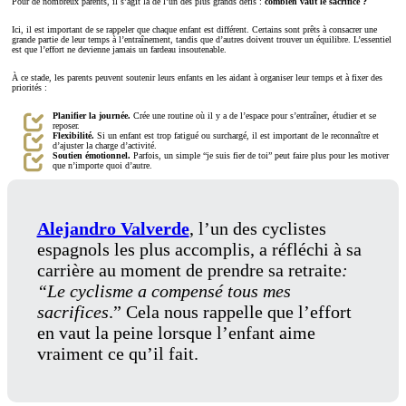
Pour de nombreux parents, il s’agit là de l’un des plus grands défis :
combien vaut le sacrifice ?
Ici, il est important de se rappeler que chaque enfant est différent. Certains sont prêts à consacrer une
grande partie de leur temps à l’entraînement, tandis que d’autres doivent trouver un équilibre. L’essentiel
est que l’effort ne devienne jamais un fardeau insoutenable.
À ce stade, les parents peuvent soutenir leurs enfants en les aidant à organiser leur temps et à fixer des
priorités :
Planifier la journée.
Crée une routine où il y a de l’espace pour s’entraîner, étudier et se
reposer.
Flexibilité.
Si un enfant est trop fatigué ou surchargé, il est important de le reconnaître et
d’ajuster la charge d’activité.
Soutien émotionnel.
Parfois, un simple “je suis fier de toi” peut faire plus pour les motiver
que n’importe quoi d’autre.
Alejandro Valverde
, l’un des cyclistes
espagnols les plus accomplis, a réfléchi à sa
carrière au moment de prendre sa retraite
:
“Le cyclisme a compensé tous mes
sacrifices
.” Cela nous rappelle que l’effort
en vaut la peine lorsque l’enfant aime
vraiment ce qu’il fait.