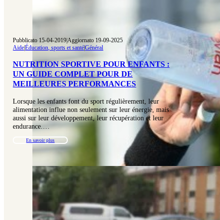
Pubblicato 15-04-2019
|
Aggiornato 19-09-2025
Aide
|
Éducation, sports et santé
|
Général
NUTRITION SPORTIVE POUR ENFANTS :
UN GUIDE COMPLET POUR DE
MEILLEURES PERFORMANCES
Lorsque les enfants font du sport régulièrement, leur
alimentation influe non seulement sur leur énergie, mais
aussi sur leur développement, leur récupération et leur
endurance.…
En savoir plus