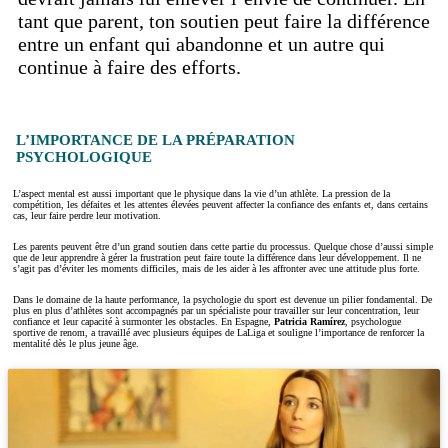
tant que parent, ton soutien peut faire la différence
entre un enfant qui abandonne et un autre qui
continue à faire des efforts.
L’IMPORTANCE DE LA PRÉPARATION
PSYCHOLOGIQUE
L’aspect mental est aussi important que le physique dans la vie d’un athlète. La pression de la
compétition, les défaites et les attentes élevées peuvent affecter la confiance des enfants et, dans certains
cas, leur faire perdre leur motivation.
Les parents peuvent être d’un grand soutien dans cette partie du processus. Quelque chose d’aussi simple
que de leur apprendre à gérer la frustration peut faire toute la différence dans leur développement. Il ne
s’agit pas d’éviter les moments difficiles, mais de les aider à les affronter avec une attitude plus forte.
Dans le domaine de la haute performance, la psychologie du sport est devenue un pilier fondamental. De
plus en plus d’athlètes sont accompagnés par un spécialiste pour travailler sur leur concentration, leur
confiance et leur capacité à surmonter les obstacles. En Espagne,
Patricia Ramírez
, psychologue
sportive de renom, a travaillé avec plusieurs équipes de LaLiga et souligne l’importance de renforcer la
mentalité dès le plus jeune âge.