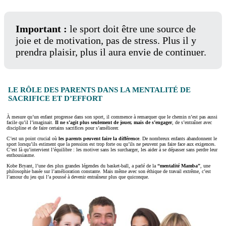
Important :
le sport doit être une source de
joie et de motivation, pas de stress. Plus il y
prendra plaisir, plus il aura envie de continuer.
LE RÔLE DES PARENTS DANS LA MENTALITÉ DE
SACRIFICE ET D’EFFORT
À mesure qu’un enfant progresse dans son sport, il commence à remarquer que le chemin n’est pas aussi
facile qu’il l’imaginait.
Il ne s’agit plus seulement de jouer, mais de s’engager
, de s’entraîner avec
discipline et de faire certains sacrifices pour s’améliorer.
C’est un point crucial où
les parents peuvent faire la différence
. De nombreux enfants abandonnent le
sport lorsqu’ils estiment que la pression est trop forte ou qu’ils ne peuvent pas faire face aux exigences.
C’est là qu’intervient l’équilibre : les motiver sans les surcharger, les aider à se dépasser sans perdre leur
enthousiasme.
Kobe Bryant, l’une des plus grandes légendes du basket-ball, a parlé de la
“mentalité Mamba”
, une
philosophie basée sur l’amélioration constante. Mais même avec son éthique de travail extrême, c’est
l’amour du jeu qui l’a poussé à devenir entraîneur plus que quiconque.