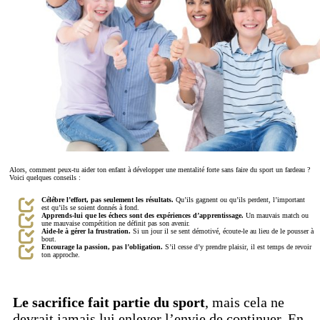
Alors, comment peux-tu aider ton enfant à développer une mentalité forte sans faire du sport un fardeau ?
Voici quelques conseils :
Célébre l’effort, pas seulement les résultats.
Qu’ils gagnent ou qu’ils perdent, l’important
est qu’ils se soient donnés à fond.
Apprends-lui que les échecs sont des expériences d’apprentissage.
Un mauvais match ou
une mauvaise compétition ne définit pas son avenir.
Aide-le à gérer la frustration.
Si un jour il se sent démotivé, écoute-le au lieu de le pousser à
bout.
Encourage la passion, pas l’obligation.
S’il cesse d’y prendre plaisir, il est temps de revoir
ton approche.
Le sacrifice fait partie du sport
, mais cela ne
devrait jamais lui enlever l’envie de continuer. En