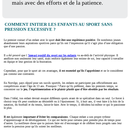
mais avec des efforts et de la patience.
COMMENT INITIER LES ENFANTS AU SPORT SANS
PRESSION EXCESSIVE ?
Le premier contact d’un enfant avec le sport
doit être une expérience positive
. De nombreux jeunes
abandonnent leurs aspirations sportives parce qu’ils ont l’impression qu’il s’agit plus d’une obligation
que d’une passion.
Il a été prouvé que l
‘impact positif du sport sur les enfants
va au-delà de l’activité physique. Il
améliore non seulement leur santé, mais renforce également leur estime de soi, leur capacité à travailler
en équipe et leur gestion de la frustration.
Cependant, pour que le sport ait ces avantages,
il est essentiel qu’ils l’apprécient
et ne le considèrent
pas comme une contrainte.
En Norvège, pays réputé pour ses succès sportifs, les enfants ne participent pas officiellement aux
compétitions avant l’âge de 13 ans. Pourquoi ? Parce qu’ils préfèrent, dans les premiers temps, se
concentrer sur le
jeu, l’expérimentation et le plaisir plutôt que d’être obsédés par les résultats
.
Dans l’idéal, ton enfant devrait essayer différents sports avant de se spécialiser dans un seul. Le forcer à
choisir trop tôt peut conduire au désintérêt ou à l’épuisement. Si, à huit ans, il veut faire à la fois de la
natation, du football et du tennis, laisse-le faire. Avec le temps, il décidera lui-même ce qui le passionne
le plus.
Il est
également
important d’éviter les comparaisons
. Chaque enfant a son propre rythme
d’apprentissage et de développement. Ce qui est facile pour certains peut prendre plus de temps pour
d’autres. La meilleure chose que tu puisses faire est d’encourager et de célébrer leurs progrès sans leur
mettre la pression pour qu’ils soient les meilleurs.