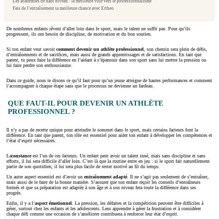
Les académies de haut niveau : la meilleure voie vers le professionnalisme
Fais de l’entraînement ta meilleure chance avec Ertheo
De nombreux enfants rêvent d’aller loin dans le sport, mais le talent ne suffit pas. Pour qu’ils
progressent, ils ont besoin de discipline, de motivation et du bon soutien.
Si ton enfant veut savoir
comment devenir un athlète professionnel
, son chemin sera plein de défis,
d’entraînements et de sacrifices, mais aussi de grands apprentissages et de satisfactions. En tant que
parent, tu peux faire la différence en l’aidant à s’épanouir dans son sport sans lui mettre la pression ou
lui faire perdre son enthousiasme.
Dans ce guide, nous te disons ce qu’il faut pour qu’un jeune atteigne de hautes performances et comment
l’accompagner à chaque étape sans que le processus ne devienne un fardeau.
QUE FAUT-IL POUR DEVENIR UN ATHLÈTE
PROFESSIONNEL ?
Il n’y a pas de recette unique pour atteindre le sommet dans le sport, mais certains facteurs font la
différence. En tant que parent, ton rôle est essentiel pour aider ton enfant à développer les compétences et
l’état d’esprit nécessaires.
La
constance
est l’un de ces facteurs. Un enfant peut avoir un talent inné, mais sans discipline et sans
efforts, il lui sera difficile d’aller loin. C’est là que la routine entre en jeu : si le sport fait naturellement
partie de son quotidien, il lui sera plus facile de rester motivé au fil du temps.
Un autre aspect essentiel est d’avoir un
entraînement adapté
. Il ne s’agit pas seulement de s’entraîner,
mais aussi de le faire de la bonne manière. S’assurer que ton enfant reçoit les conseils d’entraîneurs
formés et que sa préparation est adaptée à son âge et à son niveau fera toute la différence dans ses
progrès.
Enfin, il y a l’
aspect émotionnel
. La pression, les défaites et la compétition peuvent être difficiles à
gérer, surtout chez les enfants et les adolescents. Leur apprendre à gérer la frustration et à considérer
chaque défi comme une occasion de s’améliorer contribuera à renforcer leur état d’esprit.