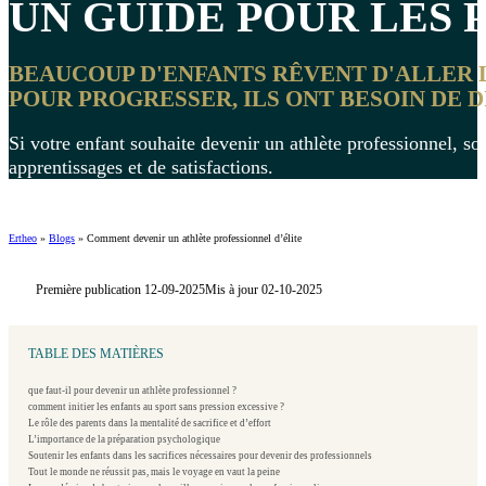
UN GUIDE POUR LES P
BEAUCOUP D'ENFANTS RÊVENT D'ALLER LO
POUR PROGRESSER, ILS ONT BESOIN DE D
Si votre enfant souhaite devenir un athlète professionnel, so
apprentissages et de satisfactions.
Ertheo
»
Blogs
»
Comment devenir un athlète professionnel d’élite
Première publication 12-09-2025
Mis à jour 02-10-2025
TABLE DES MATIÈRES
que faut-il pour devenir un athlète professionnel ?
comment initier les enfants au sport sans pression excessive ?
Le rôle des parents dans la mentalité de sacrifice et d’effort
L’importance de la préparation psychologique
Soutenir les enfants dans les sacrifices nécessaires pour devenir des professionnels
Tout le monde ne réussit pas, mais le voyage en vaut la peine