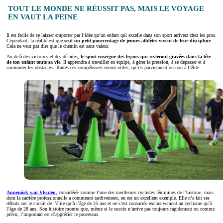
TOUT LE MONDE NE RÉUSSIT PAS, MAIS LE VOYAGE
EN VAUT LA PEINE
Il est facile de se laisser emporter par l’idée qu’un enfant qui excelle dans son sport arrivera chez les pros.
Cependant, la réalité est que
seul un petit pourcentage de jeunes athlètes vivent de leur discipline
.
Cela ne veut pas dire que le chemin est sans valeur.
Au-delà des victoires et des défaites,
le sport enseigne des leçons qui resteront gravées dans la tête
de ton enfant toute sa vie
. Il apprendra à travailler en équipe, à gérer la pression, à se dépasser et à
surmonter les obstacles. Toutes ces compétences seront utiles, qu’ils parviennent ou non à l’élite.
Annemiek van Vleuten
, considérée comme l’une des meilleures cyclistes féminines de l’histoire, mais
dont la carrière professionnelle a commencé tardivement, en est un excellent exemple. Elle n’a fait ses
débuts sur le circuit de l’élite qu’à l’âge de 25 ans et ne s’est consacrée exclusivement au cyclisme qu’à
l’âge de 28 ans. Son histoire montre que, même si le succès n’arrive pas toujours rapidement ou comme
prévu, l’important est d’apprécier le processus.