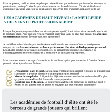
Pour les parents, la clé est de se rappeler que l’objectif n’est pas seulement que leur enfant devienne un
professionnel, mais qu’il vive le sport d’une manière qui le rende heureux. S’il décide finalement
d’emprunter une autre voie, tout ce qu’il a appris lui servira dans n’importe quel aspect de la vie.
LES ACADÉMIES DE HAUT NIVEAU : LA MEILLEURE
VOIE VERS LE PROFESSIONNALISME
Lorsque les jeunes progressent dans leur développement sportif, il est naturel de se demander quelle est
la prochaine étape. Pour ceux qui veulent vraiment porter leur talent au plus haut niveau, les
académies
de performance
peuvent être une excellente opportunité.
À la différence des clubs de sport ou des écoles traditionnels, ces centres offrent un enseignement
complet qui combine
entraînement de haute performance, éducation et développement personnel
.
Les athlètes bénéficient de séances personnalisées, de préparateurs physiques spécialisés et de
l’accompagnement de professionnels de la nutrition et de la psychologie sportive.
Mais comment savoir si ce type d’académie est la meilleure option pour ton enfant ? Certains facteurs
peuvent t’aider à prendre une décision :
L’engagement dans le sport.
Si ton enfant s’entraîne régulièrement et montre de l’intérêt pour
s’améliorer, il pourrait bénéficier d’un programme plus structuré.
Niveau de compétition.
S’il participe déjà à des tournois ou cherche à relever des défis plus
exigeants, une académie lui donnera la bonne préparation.
Équilibre avec l’éducation.
De nombreuses académies te permettent de combiner sport et
études, ce qui garantit que les jeunes ne négligent pas leur formation académique.
Les académies de football d’élite ont été le
berceau de grands joueurs qui brillent