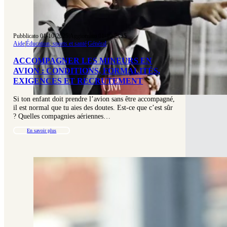
Pubblicato 01-10-2025
|
Aggiornato 01-10-2025
Aide
|
Éducation, sports et santé
|
Général
ACCOMPAGNER LES MINEURS EN
AVION : CONDITIONS, FORMALITÉS,
EXIGENCES ET RECRUTEMENT
Si ton enfant doit prendre l’avion sans être accompagné,
il est normal que tu aies des doutes. Est-ce que c’est sûr
? Quelles compagnies aériennes…
En savoir plus