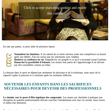
Click to accept marketing cookies and enable
this content
En tant que parent, tu peux aider de plusieurs façons :
Normaliser les émotions.
Il est naturel de se sentir nerveux avant une compétition ou frustré
après une défaite. Fais-lui savoir que ses sentiments sont valables.
Renforce sa confiance en soi.
Rappelle-lui ses progrès et ce qu’il a accompli jusqu’à présent.
Donne-lui la possibilité d’échouer.
Les erreurs font partie de l’apprentissage et ne doivent
pas être considérées comme un échec.
La réussite dans le sport ne dépend pas seulement du physique et de la technique, mais aussi de la
capacité à gérer la pression et à continuer après les moments difficiles.
SOUTENIR LES ENFANTS DANS LES SACRIFICES
NÉCESSAIRES POUR DEVENIR DES PROFESSIONNELS
Le chemin vers le sport d’élite implique des compromis
. Les jeunes qui cherchent à pratiquer une
discipline de manière professionnelle doivent concilier l’entraînement avec leur vie sociale, leurs loisirs
et même leur éducation.