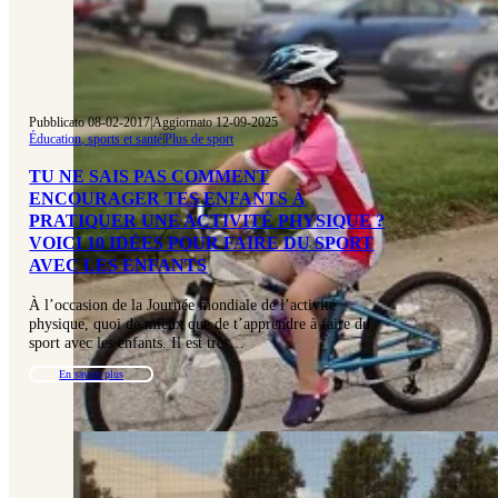
Pubblicato 08-02-2017
|
Aggiornato 12-09-2025
Éducation, sports et santé
|
Plus de sport
TU NE SAIS PAS COMMENT
ENCOURAGER TES ENFANTS À
PRATIQUER UNE ACTIVITÉ PHYSIQUE ?
VOICI 10 IDÉES POUR FAIRE DU SPORT
AVEC LES ENFANTS
À l’occasion de la Journée mondiale de l’activité
physique, quoi de mieux que de t’apprendre à faire du
sport avec les enfants. Il est très…
En savoir plus