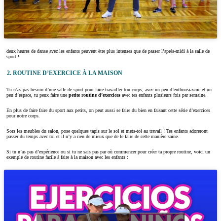
deux heures de danse avec les enfants peuvent être plus intenses que de passer l’après-midi à la salle de
sport !
2. ROUTINE D’EXERCICE À LA MAISON
Tu n’as pas besoin d’une salle de sport pour faire travailler ton corps, avec un peu d’enthousiasme et un
peu d’espace, tu peux faire une
petite routine d’exercices
avec tes enfants plusieurs fois par semaine.
En plus de faire faire du sport aux petits, on peut aussi se faire du bien en faisant cette série d’exercices
pour notre corps.
Sors les meubles du salon, pose quelques tapis sur le sol et mets-toi au travail ! Tes enfants adoreront
passer du temps avec toi et il n’y a rien de mieux que de le faire de cette manière saine.
Si tu n’as pas d’expérience ou si tu ne sais pas par où commencer pour créer ta propre routine, voici un
exemple de routine facile à faire à la maison avec les enfants :