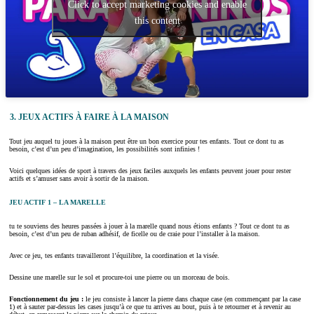
Click to accept marketing cookies and enable
this content
3. JEUX ACTIFS À FAIRE À LA MAISON
Tout jeu auquel tu joues à la maison peut être un bon exercice pour tes enfants. Tout ce dont tu as
besoin, c’est d’un peu d’imagination, les possibilités sont infinies !
Voici quelques idées de sport à travers des jeux faciles auxquels les enfants peuvent jouer pour rester
actifs et s’amuser sans avoir à sortir de la maison.
JEU ACTIF 1 – LA MARELLE
tu te souviens des heures passées à jouer à la marelle quand nous étions enfants ? Tout ce dont tu as
besoin, c’est d’un peu de ruban adhésif, de ficelle ou de craie pour l’installer à la maison.
Avec ce jeu, tes enfants travailleront l’équilibre, la coordination et la visée.
Dessine une marelle sur le sol et procure-toi une pierre ou un morceau de bois.
Fonctionnement du jeu :
le jeu consiste à lancer la pierre dans chaque case (en commençant par la case
1) et à sauter par-dessus les cases jusqu’à ce que tu arrives au bout, puis à te retourner et à revenir au