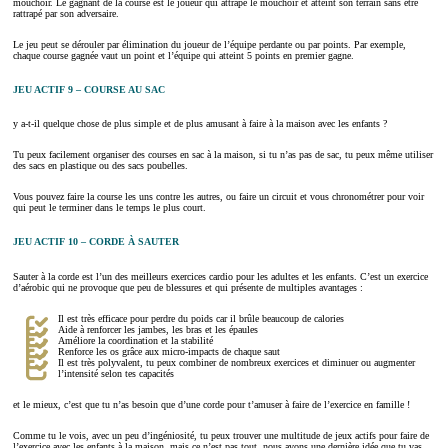
mouchoir. Le gagnant de la course est le joueur qui attrape le mouchoir et atteint son terrain sans être
rattrapé par son adversaire.
Le jeu peut se dérouler par élimination du joueur de l’équipe perdante ou par points. Par exemple,
chaque course gagnée vaut un point et l’équipe qui atteint 5 points en premier gagne.
JEU ACTIF 9 – COURSE AU SAC
y a-t-il quelque chose de plus simple et de plus amusant à faire à la maison avec les enfants ?
Tu peux facilement organiser des courses en sac à la maison, si tu n’as pas de sac, tu peux même utiliser
des sacs en plastique ou des sacs poubelles.
Vous pouvez faire la course les uns contre les autres, ou faire un circuit et vous chronométrer pour voir
qui peut le terminer dans le temps le plus court.
JEU ACTIF 10 – CORDE À SAUTER
Sauter à la corde est l’un des meilleurs exercices cardio pour les adultes et les enfants. C’est un exercice
d’aérobic qui ne provoque que peu de blessures et qui présente de multiples avantages :
Il est très efficace pour perdre du poids car il brûle beaucoup de calories
Aide à renforcer les jambes, les bras et les épaules
Améliore la coordination et la stabilité
Renforce les os grâce aux micro-impacts de chaque saut
Il est très polyvalent, tu peux combiner de nombreux exercices et diminuer ou augmenter
l’intensité selon tes capacités
et le mieux, c’est que tu n’as besoin que d’une corde pour t’amuser à faire de l’exercice en famille !
Comme tu le vois, avec un peu d’ingéniosité, tu peux trouver une multitude de jeux actifs pour faire de
l’exercice avec les enfants à la maison, mais ce n’est pas tout, nous avons une dernière idée que tu vas