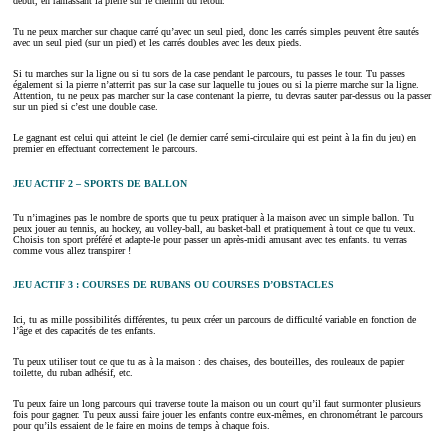
début, en ramassant la pierre sur le chemin du retour.
Tu ne peux marcher sur chaque carré qu’avec un seul pied, donc les carrés simples peuvent être sautés
avec un seul pied (sur un pied) et les carrés doubles avec les deux pieds.
Si tu marches sur la ligne ou si tu sors de la case pendant le parcours, tu passes le tour. Tu passes
également si la pierre n’atterrit pas sur la case sur laquelle tu joues ou si la pierre marche sur la ligne.
Attention, tu ne peux pas marcher sur la case contenant la pierre, tu devras sauter par-dessus ou la passer
sur un pied si c’est une double case.
Le gagnant est celui qui atteint le ciel (le dernier carré semi-circulaire qui est peint à la fin du jeu) en
premier en effectuant correctement le parcours.
JEU ACTIF 2 – SPORTS DE BALLON
Tu n’imagines pas le nombre de sports que tu peux pratiquer à la maison avec un simple ballon. Tu
peux jouer au tennis, au hockey, au volley-ball, au basket-ball et pratiquement à tout ce que tu veux.
Choisis ton sport préféré et adapte-le pour passer un après-midi amusant avec tes enfants. tu verras
comme vous allez transpirer !
JEU ACTIF 3 : COURSES DE RUBANS OU COURSES D’OBSTACLES
Ici, tu as mille possibilités différentes, tu peux créer un parcours de difficulté variable en fonction de
l’âge et des capacités de tes enfants.
Tu peux utiliser tout ce que tu as à la maison : des chaises, des bouteilles, des rouleaux de papier
toilette, du ruban adhésif, etc.
Tu peux faire un long parcours qui traverse toute la maison ou un court qu’il faut surmonter plusieurs
fois pour gagner. Tu peux aussi faire jouer les enfants contre eux-mêmes, en chronométrant le parcours
pour qu’ils essaient de le faire en moins de temps à chaque fois.