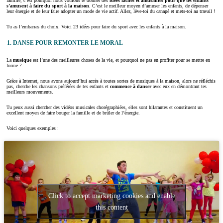
famille, c’est pourquoi nous voulons te donner des
idées faciles et amusantes pour que tes enfants
s’amusent à faire du sport à la maison
. C’est le meilleur moyen d’amuser les enfants, de dépenser
leur énergie et de leur faire adopter un mode de vie actif. Allez, lève-toi du canapé et mets-toi au travail !
Tu as l’embarras du choix. Voici 23 idées pour faire du sport avec les enfants à la maison.
1. DANSE POUR REMONTER LE MORAL
La
musique
est l’une des meilleures choses de la vie, et pourquoi ne pas en profiter pour se mettre en
forme ?
Grâce à Internet, nous avons aujourd’hui accès à toutes sortes de musiques à la maison, alors ne réfléchis
pas, cherche les chansons préférées de tes enfants et
commence à danser
avec eux en démontrant tes
meilleurs mouvements.
Tu peux aussi chercher des vidéos musicales chorégraphiées, elles sont hilarantes et constituent un
excellent moyen de faire bouger la famille et de brûler de l’énergie.
Voici quelques exemples :
Click to accept marketing cookies and enable
this content