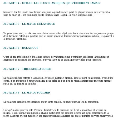
JEU ACTIF 4 – UTILISE LES JEUX CLASSIQUES QUI N’ÉCHOUENT JAMAIS
Souviens-toi des jouets avec lesquels tu jouais quand tu étais petit, la plupart d’entre eux servaient à
faire du sport et il est dommage qu’ils tombent dans l’oubli. En voici quelques-uns :
JEU ACTIF 5 – LE JEU DE L’ÉLASTIQUE
Tu peux jouer seul, en utilisant une chaise ou un autre objet pour tenir les extrémités ou jouer en groupe,
deux tiennent l’élastique pendant que les autres jouent et lorsque chaque participant échoue, ils passent à
la tenue de l’élastique.
JEU ACTIF 6 – HULA HOOP
C’est un jeu très simple et qui a une infinité de variations pour s’entraîner, améliorer la technique et
augmenter la difficulté des exercices. Sur youTube, tu as un millier de vidéos pour t’inspirer.
JEU ACTIF 7 – TIRER SUR LA CORDE
Si tu as plusieurs enfants à la maison, ce jeu est parfait et simple. Tout ce dont tu as besoin, c’est d’une
corde, d’un mouchoir à nouer au milieu de la pièce et d’un peu de ruban adhésif pour faire une marque
sur le sol au milieu de la pièce.
JEU ACTIF 8 – LE JEU DU FOULARD
Si tu as une grande pièce spacieuse ou un large couloir, tu peux jouer au jeu du mouchoir,
Quelqu’un doit jouer le rôle d’arbitre. L’arbitre est la personne qui tient le mouchoir et se tient au
milieu. Il doit donner un numéro à chaque participant des équipes situées aux deux extrémités de la
pièce. L’arbitre crie un numéro et les deux participants adverses qui ont ce numéro doivent courir vers le