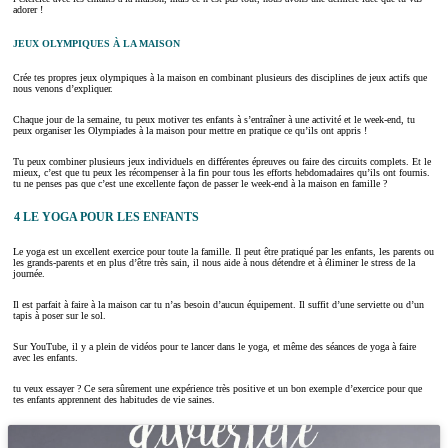
adorer !
JEUX OLYMPIQUES À LA MAISON
Crée tes propres jeux olympiques à la maison en combinant plusieurs des disciplines de jeux actifs que
nous venons d’expliquer.
Chaque jour de la semaine, tu peux motiver tes enfants à s’entraîner à une activité et le week-end, tu
peux organiser les Olympiades à la maison pour mettre en pratique ce qu’ils ont appris !
Tu peux combiner plusieurs jeux individuels en différentes épreuves ou faire des circuits complets. Et le
mieux, c’est que tu peux les récompenser à la fin pour tous les efforts hebdomadaires qu’ils ont fournis.
tu ne penses pas que c’est une excellente façon de passer le week-end à la maison en famille ?
4 LE YOGA POUR LES ENFANTS
Le yoga est un excellent exercice pour toute la famille. Il peut être pratiqué par les enfants, les parents ou
les grands-parents et en plus d’être très sain, il nous aide à nous détendre et à éliminer le stress de la
journée.
Il est parfait à faire à la maison car tu n’as besoin d’aucun équipement. Il suffit d’une serviette ou d’un
tapis à poser sur le sol.
Sur YouTube, il y a plein de vidéos pour te lancer dans le yoga, et même des séances de yoga à faire
avec les enfants.
tu veux essayer ? Ce sera sûrement une expérience très positive et un bon exemple d’exercice pour que
tes enfants apprennent des habitudes de vie saines.