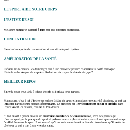
LE SPORT AIDE NOTRE CORPS
L’ESTIME DE SOI
Meilleure humeur et capacité à faire face aux objectifs quotidiens.
CONCENTRATION
Favorise la capacité de concentration et une attitude participative.
AMÉLIORATION DE LA SANTÉ
Prévient les blessures, les dommages dus à une mauvaise posture et améliore la santé cardiaque.
Réduction des risques de surpoids. Réduction du risque de diabète de type 2.
MEILLEUR REPOS
Faire du sport nous aide à mieux dormir et à mieux nous reposer.
Maintenant, c’est à toi d’inciter tes enfants à faire du sport et à pratiquer une activité physique, ce qui est
influencé par plusieurs facteurs déterminants. Le principal est l’
environnement social et familial
dans
lequel vivent les enfants, comme tu t’en doutes.
Si ton enfant a grandi entouré de
mauvaises habitudes de consommation
, avec des parents qui
n’encouragent pas la pratique du sport et préfèrent une vie plus sédentaire, ou s’il voit que son entourage
familial désavoue le sport, il est normal qu’il ne voie aucun intérêt à faire de l’exercice et qu’il mette de
côté tout ce qui a trait à une vie plus saine.