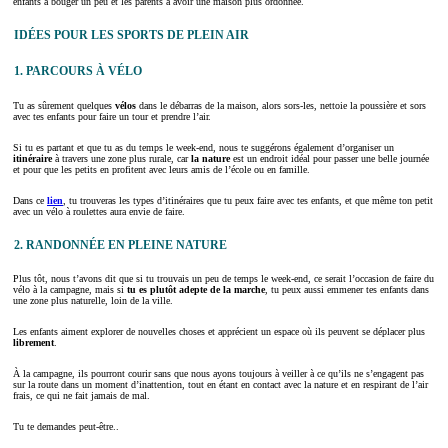
enfants à bouger un peu et les parents à avoir une maison plus ordonnée.
IDÉES POUR LES SPORTS DE PLEIN AIR
1. PARCOURS À VÉLO
Tu as sûrement quelques
vélos
dans le débarras de la maison, alors sors-les, nettoie la poussière et sors
avec tes enfants pour faire un tour et prendre l’air.
Si tu es partant et que tu as du temps le week-end, nous te suggérons également d’organiser un
itinéraire
à travers une zone plus rurale, car
la nature
est un endroit idéal pour passer une belle journée
et pour que les petits en profitent avec leurs amis de l’école ou en famille.
Dans ce
lien
, tu trouveras les types d’itinéraires que tu peux faire avec tes enfants, et que même ton petit
avec un vélo à roulettes aura envie de faire.
2. RANDONNÉE EN PLEINE NATURE
Plus tôt, nous t’avons dit que si tu trouvais un peu de temps le week-end, ce serait l’occasion de faire du
vélo à la campagne, mais si
tu es plutôt adepte de la marche
, tu peux aussi emmener tes enfants dans
une zone plus naturelle, loin de la ville.
Les enfants aiment explorer de nouvelles choses et apprécient un espace où ils peuvent se déplacer plus
librement
.
À la campagne, ils pourront courir sans que nous ayons toujours à veiller à ce qu’ils ne s’engagent pas
sur la route dans un moment d’inattention, tout en étant en contact avec la nature et en respirant de l’air
frais, ce qui ne fait jamais de mal.
Tu te demandes peut-être..