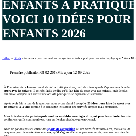
ENFANTS À PRATIQUE
VOICI 10 IDÉES POUR
ENFANTS 2026
Ertheo
»
Blogs
»
tu ne sais pas comment encourager tes enfants à pratiquer une activité physique ? Voici 10 id
Première publication 08-02-2017
Mis à jour 12-09-2025
À l’occasion de la Journée mondiale de l’activité physique, quoi de mieux que de t’apprendre à faire du
sport avec les enfants
. Il est très facile de dire qu’il faut faire du sport avec nos enfants, mais le plus
dur arrive lorsqu’il faut choisir une activité pour qu’ils se dépensent et s’amusent.
Après avoir fait le tour de la question, nous avons réussi à compiler 23
idées pour faire du sport avec
les enfants
, à la ville comme à la campagne, et surtout des activités simples mais amusantes.
Mais tu te demandes peut-être
quels sont les véritables avantages du sport pour les enfants
? Nous te
confirmons qu’ils sont nombreux, tant sur le plan physique qu’émotionnel.
Nous ne parlons pas seulement des
sports de compétition
ou des activités extrascolaires, mais aussi de
ce que tu peux faire toi-même avec eux, qu’il s’agisse d’aller se promener ou de jouer avec eux dans le
parc.