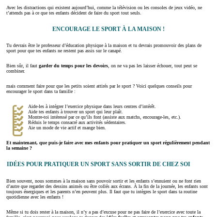
Avec les distractions qui existent aujourd’hui, comme la télévision ou les consoles de jeux vidéo, ne
t’attends pas à ce que tes enfants décident de faire du sport tout seuls.
ENCOURAGE LE SPORT À LA MAISON !
Tu devrais être le professeur d’éducation physique à la maison et tu devrais promouvoir des plans de
sport pour que tes enfants ne restent pas assis sur le canapé.
Bien sûr, il faut
garder du temps pour les devoirs
, on ne va pas les laisser échouer, tout peut se
combiner.
mais comment faire pour que les petits soient attirés par le sport ? Voici quelques conseils pour
encourager le sport dans ta famille :
Aide-les à intégrer l’exercice physique dans leurs centres d’intérêt.
Aide tes enfants à trouver un sport qui leur plaît.
Montre-toi intéressé par ce qu’ils font (assiste aux matchs, encourage-les, etc.).
Réduis le temps consacré aux activités sédentaires.
Aie un mode de vie actif et mange bien.
Et maintenant, que puis-je faire avec mes enfants pour pratiquer un sport régulièrement pendant
la semaine ?
IDÉES POUR PRATIQUER UN SPORT SANS SORTIR DE CHEZ SOI
Bien souvent, nous sommes à la maison sans pouvoir sortir et les enfants s’ennuient ou ne font rien
d’autre que regarder des dessins animés ou être collés aux écrans. À la fin de la journée, les enfants sont
toujours énergiques et les parents n’en peuvent plus. Il faut que tu intègres le sport dans ta routine
quotidienne avec les enfants !
Même si tu dois rester à la maison, il n’y a pas d’excuse pour ne pas faire de l’exercice avec toute la