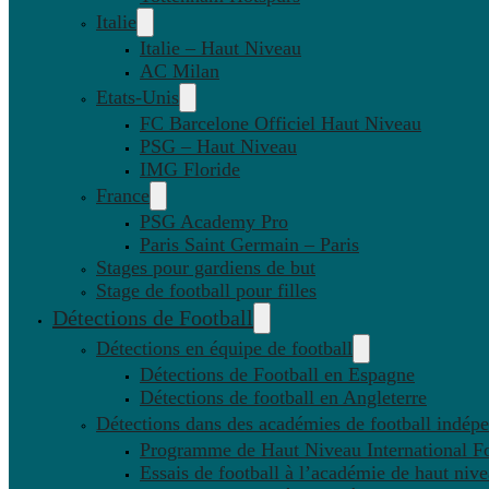
Italie
Italie – Haut Niveau
AC Milan
Etats-Unis
FC Barcelone Officiel Haut Niveau
PSG – Haut Niveau
IMG Floride
France
PSG Academy Pro
Paris Saint Germain – Paris
Stages pour gardiens de but
Stage de football pour filles
Détections de Football
Détections en équipe de football
Détections de Football en Espagne
Détections de football en Angleterre
Détections dans des académies de football indép
Programme de Haut Niveau International Fo
Essais de football à l’académie de haut niv