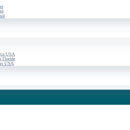
er
rd
ool
arça USA
 Floride
aux USA