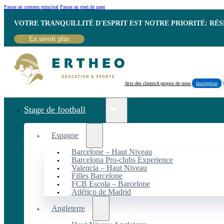
Passer au contenu principal
Passer au pied de page
VOTRE TRANQUILLITÉ D'ESPRIT EST NOTRE PRIORITÉ: RÉ
En savoir plus
Avis des clients
A propos de nous
Inscription
Stage de football
Espagne
Barcelone – Haut Niveau
Barcelona Pro-clubs Experience
Valencia – Haut Niveau
Filles Barcelone
FCB Escola – Barcelone
Atlético de Madrid
Angleterre