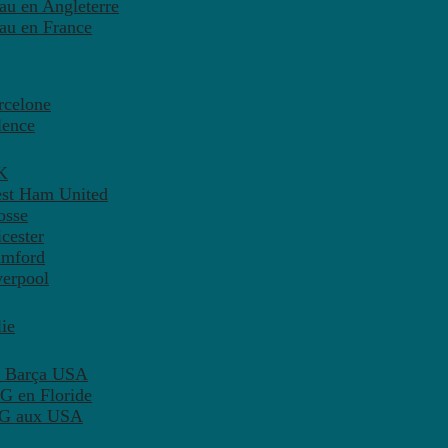
eau en Angleterre
eau en France
rcelone
lence
K
est Ham United
osse
cester
amford
verpool
ie
C Barça USA
G en Floride
PSG aux USA