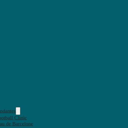
endantes
otball Clinic
eau de Barcelone