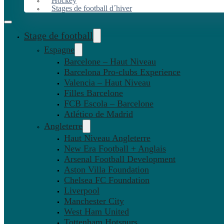
Hockey
Stages de football d´hiver
Stage de football
Espagne
Barcelone – Haut Niveau
Barcelona Pro-clubs Experience
Valencia – Haut Niveau
Filles Barcelone
FCB Escola – Barcelone
Atlético de Madrid
Angleterre
Haut Niveau Angleterre
New Era Football + Anglais
Arsenal Football Development
Aston Villa Foundation
Chelsea FC Foundation
Liverpool
Manchester City
West Ham United
Tottenham Hotspurs