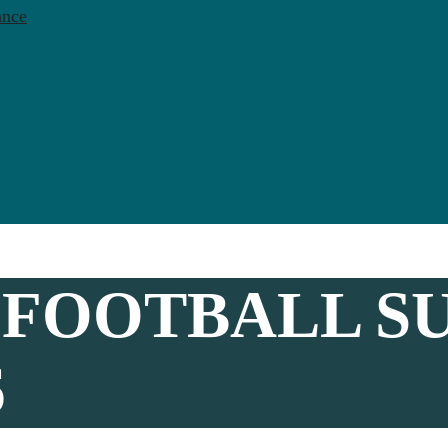
ance
 FOOTBALL S
6