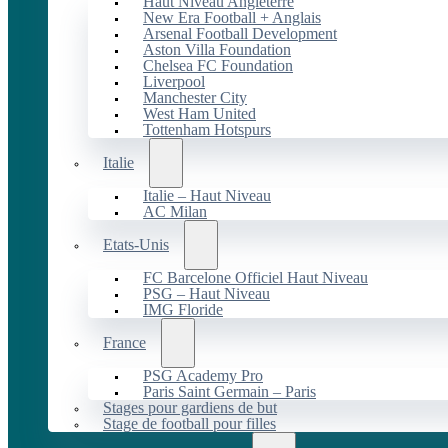
Haut Niveau Angleterre
New Era Football + Anglais
Arsenal Football Development
Aston Villa Foundation
Chelsea FC Foundation
Liverpool
Manchester City
West Ham United
Tottenham Hotspurs
Italie
Italie – Haut Niveau
AC Milan
Etats-Unis
FC Barcelone Officiel Haut Niveau
PSG – Haut Niveau
IMG Floride
France
PSG Academy Pro
Paris Saint Germain – Paris
Stages pour gardiens de but
Stage de football pour filles