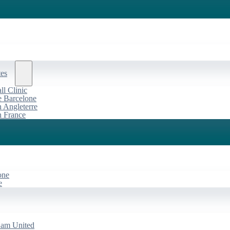
tes
l Clinic
de Barcelone
n Angleterre
n France
one
e
Ham United