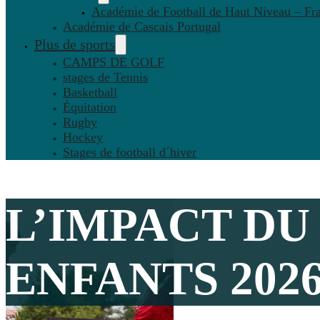
Académie de Football de Haut Niveau – Fr
Académie de Cascais Portugal
Plus de sports
CAMPS DE GOLF
stages de Tennis
Basketball
Équitation
Rugby
Hockey
Stages de football d´hiver
L’IMPACT DU
ENFANTS 202